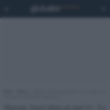
Home
>
Politica
>
Migranti, Saied rifiuta gli aiuti Ue: “La Tunisia non
ha bisogno di carità ma di cooperazione”
Migranti, Saied rifiuta gli aiuti Ue: "La