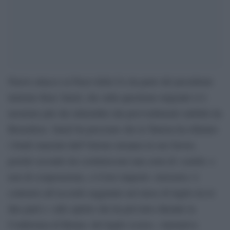
Nuovo attacco ai Paesi della Ue da parte del presidente
tunisino Kais Saied, che sulla questione migranti si è
mostrato più che infastidito dai provvedimenti stabiliti da
Bruxellese. Saied ha precisato che la Tunisia ha rifiutato
i fondi stanziati dall’Unione europea in suo favore,
poiché secondo lui costituiscono una sorta di «carità» e
non di cooperazione, e il loro importo «irrisorio» è
contrario all’accordo raggiunto nel mese di luglio tra le
due parti e «allo spirito che ha prevalso durante la
Conferenza di Roma» del luglio scorso, «iniziativa