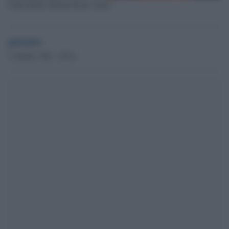
Il presidente tunisino Kaies Saied
globalist
3 Ottobre 2023 - 09.41