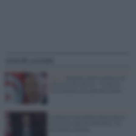
Articoli correlati
Tunisi /
Migranti, Saied restituisce 60
milioni di euro alla Ue: "Violate la
nostra dignità, non sapevamo niente"
In Tunisia il presidente Saied a deciso
di cacciare venti alti funzionari e un
procuratore militare