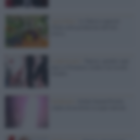
Agricoltura /
La Tunisia supererà
l'Italia nella produzione dell'olio
d'oliva
L'anniversario /
Tunisia: quindici anni
dopo la Primavera Araba è un ricordo
sbiadito
Solidarietà /
Global Sumud Flotilla
colpita da un drone in acque tunisine