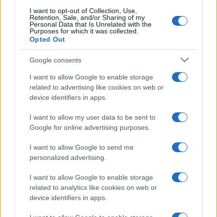
I want to opt-out of Collection, Use,
Retention, Sale, and/or Sharing of my
Personal Data that Is Unrelated with the
Purposes for which it was collected.
Opted Out
Syndication
Culture
Google consents
Salute
Globalist
I want to allow Google to enable storage
related to advertising like cookies on web or
Megachip
Globalscience
device identifiers in apps.
GiULia
Globalsport
I want to allow my user data to be sent to
Google for online advertising purposes.
Prima Pagina
I want to allow Google to send me
personalized advertising.
Giornale dello
Chi siamo
I want to allow Google to enable storage
Spettacolo
related to analytics like cookies on web or
Contributors
device identifiers in apps.
Wondernet
Facebook