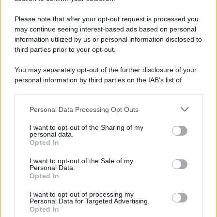
Vangelo /
La vita si intreccia con le paure come il giorno
succede alla notte
Please note that after your opt-out request is processed you
may continue seeing interest-based ads based on personal
information utilized by us or personal information disclosed to
third parties prior to your opt-out.
La scoperta /
Oplontis, le vittime dell’eruzione del Vesuvio
You may separately opt-out of the further disclosure of your
furono più numerose del previsto
personal information by third parties on the IAB’s list of
downstream participants.
Personal Data Processing Opt Outs
This information may also be disclosed by us to third parties
Il medagliere /
Europei di nuoto: Pellecani guida una super
on the IAB’s List of Downstream Participants that may further
I want to opt-out of the Sharing of my
Italia
disclose it to other third parties.
personal data.
Opted In
Please note that this website/app uses one or more Google
services and may gather and store information including but
I want to opt-out of the Sale of my
Personal Data.
not limited to your visit or usage behaviour. You may click to
Opted In
grant or deny consent to Google and its third-party tags to
use your data for below specified purposes in below Google
I want to opt-out of processing my
consent section.
Personal Data for Targeted Advertising.
Opted In