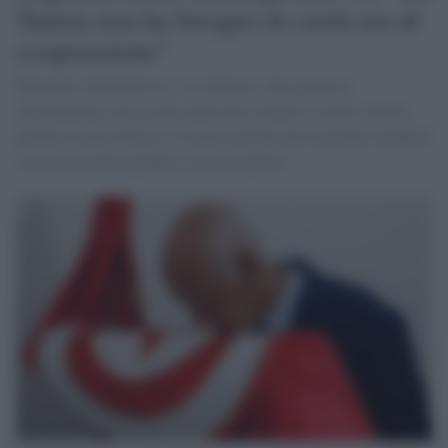
Tunisia non ha bisogno di carità ma di
cooperazione"
Migranti, Saied alla Ue: «La Tunisia, che accetta la
cooperazione, non accetta nulla che somigli a carità o favore,
perché il nostro Paese e il nostro popolo non vogliono simpatia
e non l'accettano quando è senza rispetto».