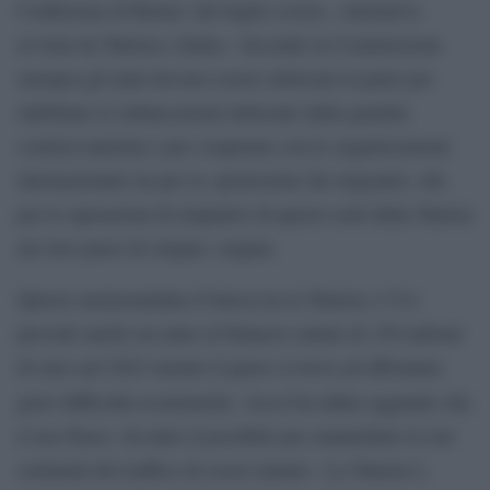
Conferenza di Roma» del luglio scorso, «iniziativa
avviata da Tunisia e Italia». Secondo la Commissione
europea gli aiuti devono essere utilizzati in parte per
riabilitare le imbarcazioni utilizzate dalla guardia
costiera tunisina e per cooperare con le organizzazioni
internazionali sia per la «protezione dei migranti» che
per le operazioni di rimpatrio di questi esuli dalla Tunisia
nei loro paesi di origine. origine.
Questo memorandum d’intesa tra la Tunisia e l’Ue
prevede anche un aiuto al bilancio statale di 150 milioni
di euro nel 2023 mentre il paese si trova ad affrontare
Saied
gravi difficoltà economiche.
ha infine aggiunto che
il suo Paese «fa tutto il possibile per smantellare le reti
criminali del traffico di esseri umani». La Tunisia è,