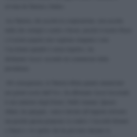
avviata da Tunisia e Italia».
«La Tunisia, che accetta la cooperazione, non accetta
nulla che somigli a carità o favore, perché il nostro Paese
e il nostro popolo non vogliono simpatia e non
l’accettano quando è senza rispetto», ha
Saied
dichiarato
, secondo un comunicato della
presidenza.
«Di conseguenza, la Tunisia rifiuta quanto annunciato
Saied
nei giorni scorsi dall’Ue», ha affermato
ricevendo
il suo ministro degli Esteri, Nabil Ammar. Questo
rifiuto, ha spiegato, «non è dovuto all’importo irrisorio
ma perché questa proposta va contro» l’accordo firmato
a Tunisi e «lo spirito che ha prevalso durante la