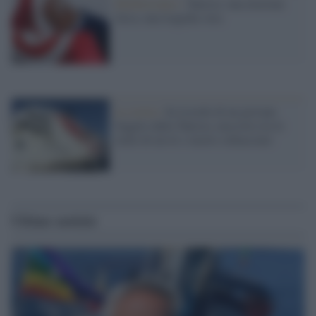
Mediterraneo /
Tunisia: una elezione
farsa, una tragedia vera
La storia /
In ricordo di un giovane
fuggito dalla Tunisia, nascosto tra le
ruote di un tir e morto schiacciato
Ultime notizie