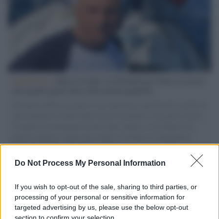
L'intervista /
Marco Croatti e la Flottilla per Gaza: le nostre
vele gonfie grazie alla sollevazione popolare
Il Senatore M5S racconta la sua esperienza sulle barche cariche di
aiuti umanitari assalite dall'esercito israeliano. Una guerra atroce,
il tentativo di disumanizzazione delle vittime, il servilismo del
governo italiano e degli altri europei, il ritorno al colonialismo.
L'importanza dei movimenti.
Do Not Process My Personal Information
Tel Aviv /
La “vittoria totale” di Israele significa una guerra
senza fine
If you wish to opt-out of the sale, sharing to third parties, or
processing of your personal or sensitive information for
targeted advertising by us, please use the below opt-out
section to confirm your selection.