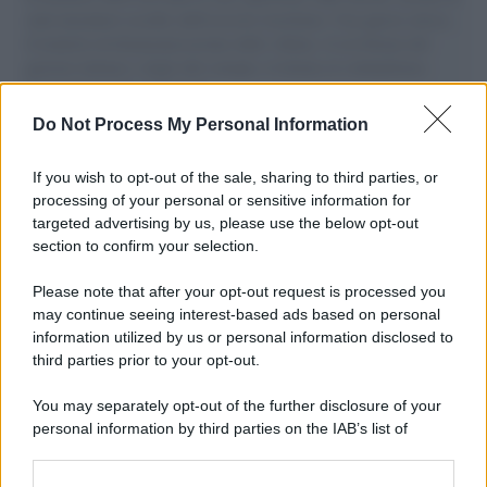
aiuti umanitari assalite dall'esercito israeliano. Una guerra atroce,
il tentativo di disumanizzazione delle vittime, il servilismo del
governo italiano e degli altri europei, il ritorno al colonialismo.
L'importanza dei movimenti.
Do Not Process My Personal Information
Perché i centri di intrattenimento per famiglie investono in
attrazioni ad alta tecnologia
If you wish to opt-out of the sale, sharing to third parties, or
processing of your personal or sensitive information for
targeted advertising by us, please use the below opt-out
section to confirm your selection.
Il conflitto /
La mafia russa e l'arma del caos
Please note that after your opt-out request is processed you
may continue seeing interest-based ads based on personal
information utilized by us or personal information disclosed to
third parties prior to your opt-out.
Tel Aviv /
Netanyahu si smarca da Trump: "Israele farà tutto
You may separately opt-out of the further disclosure of your
quello che è necessario per la sua sicurezza"
personal information by third parties on the IAB’s list of
downstream participants.