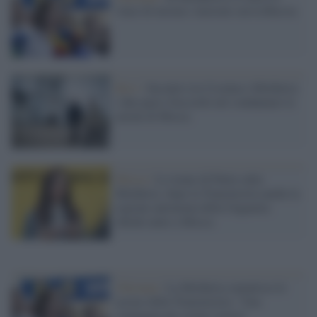
vince di misura: tensioni con la Russia
Kiev /
Incontro tra Ucraina e Moldavia:
i due paesi d'accordo nel condannare le
azioni di Mosca
Mosca /
Le trame di Putin sulla
Moldavia: dopo la Transnistria anche la
regione autonoma della Gagauzia
chiede aiuto a Mosca
Chisinau /
La Moldavia smentisce le
accuse della Transnistria: "Una
campagna per creare isteria"