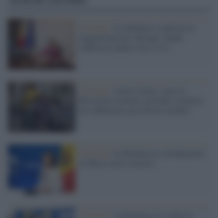
Chisinau /
La Moldavia conferma la
maggioranza pro-Europa: Sandu
rafforza la spinta verso l’Ue
Chisinau /
Guerra Santa: come la
Russia ha reclutato sacerdoti ortodossi
per influenzare gli elettori moldavi
Chisinau /
In Moldavia lo sfondamento
di Mosca non è riuscito
Chisinau /
In Moldavia il sì alla Ue