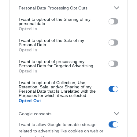
Personal Data Processing Opt Outs
This information may also be disclosed by us to third parties
Il medagliere /
Europei di nuoto: Pellecani guida una super
on the IAB’s List of Downstream Participants that may further
I want to opt-out of the Sharing of my
Italia
disclose it to other third parties.
personal data.
Opted In
Please note that this website/app uses one or more Google
services and may gather and store information including but
I want to opt-out of the Sale of my
Personal Data.
not limited to your visit or usage behaviour. You may click to
Opted In
grant or deny consent to Google and its third-party tags to
use your data for below specified purposes in below Google
I want to opt-out of processing my
consent section.
Personal Data for Targeted Advertising.
Opted In
I want to opt-out of Collection, Use,
Retention, Sale, and/or Sharing of my
Personal Data that Is Unrelated with the
Purposes for which it was collected.
Opted Out
Syndication
Culture
Google consents
Salute
Globalist
I want to allow Google to enable storage
related to advertising like cookies on web or
Megachip
Globalscience