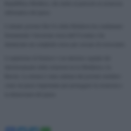
Repubblica Moldava, che mette in pericolo la sicurezza
informatica del paese.
L’attuale governo filo-Ue della Moldavia ha condannato
fermamente l’invasione russa dell’Ucraina e ha
denunciato un complotto russo per cercare di rovesciarlo.
L’espulsione di Denisov è un ulteriore segnale del
deterioramento delle relazioni tra la Moldavia e la
Russia. La misura è stata salutata dal governo moldavo
come un passo importante per proteggere la sicurezza e
la democrazia del paese.