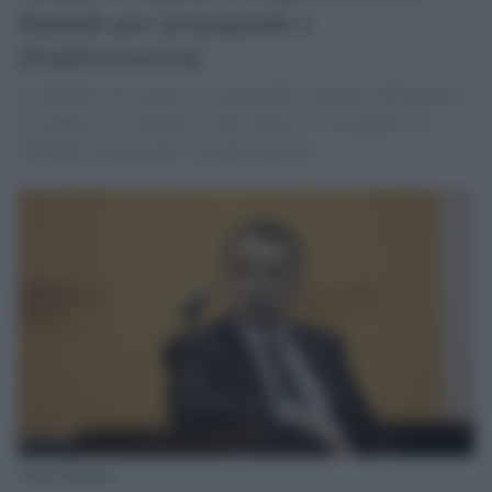
Sputnik per propaganda e
disinformazione
La Moldavia ha espulso il responsabile nazionale dell'agenzia
di stampa russa Sputnik, Vitaly Denisov, accusandolo di
diffondere propaganda e disinformazione
Vitaly Denisov