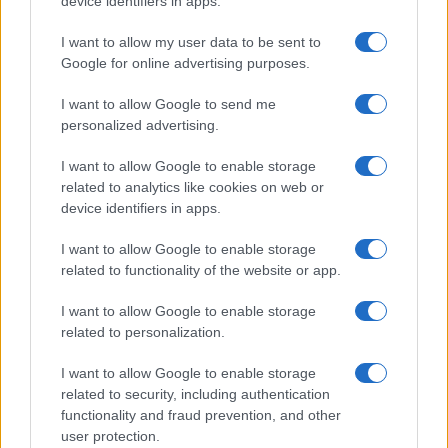
device identifiers in apps.
GiULia
Globalsport
I want to allow my user data to be sent to
Google for online advertising purposes.
Prima Pagina
I want to allow Google to send me
personalized advertising.
Giornale dello
Chi siamo
I want to allow Google to enable storage
Spettacolo
related to analytics like cookies on web or
Contributors
device identifiers in apps.
Wondernet
Facebook
I want to allow Google to enable storage
Giuliana Sgrena
related to functionality of the website or app.
Twitter
I want to allow Google to enable storage
Google News
related to personalization.
Mastodon
I want to allow Google to enable storage
related to security, including authentication
Cookie Policy
functionality and fraud prevention, and other
user protection.