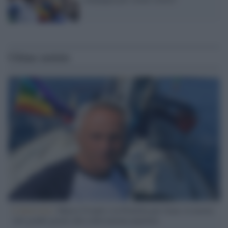
Ultime notizie
L'intervista /
Marco Croatti e la Flottilla per Gaza: le nostre
vele gonfie grazie alla sollevazione popolare