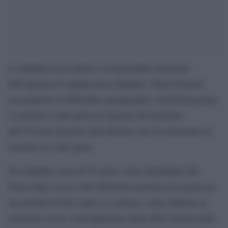
La Moldavia ha espulso il responsabile nazionale
dell’agenzia di stampa russa Sputnik, Vitaly Denisov,
accusandolo di diffondere propaganda e disinformazione.
La misura è stata presa in risposta all’invasione
dell’Ucraina da parte della Russia, che ha aumentato le
tensioni tra i due paesi.
Un cittadino russo di 56 anni è stato allontanato dal
Paese dopo essere stato dichiarato persona non grata per
un periodo di dieci anni. La misura è stata ordinata in
relazione al suo coinvolgimento negli affari interni della