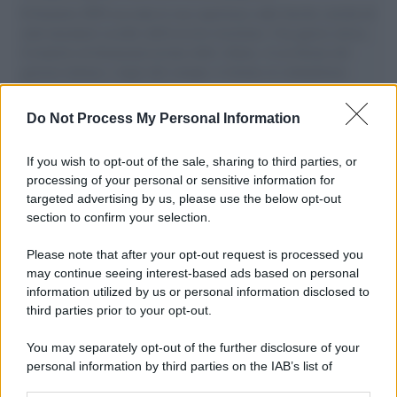
Il Senatore M5S racconta la sua esperienza sulle barche cariche di
aiuti umanitari assalite dall'esercito israeliano. Una guerra atroce,
il tentativo di disumanizzazione delle vittime, il servilismo del
governo italiano e degli altri europei, il ritorno al colonialismo.
L'importanza dei movimenti.
Do Not Process My Personal Information
Tel Aviv /
La “vittoria totale” di Israele significa una guerra
senza fine
If you wish to opt-out of the sale, sharing to third parties, or
processing of your personal or sensitive information for
targeted advertising by us, please use the below opt-out
section to confirm your selection.
Vangelo /
La vita si intreccia con le paure come il giorno
succede alla notte
Please note that after your opt-out request is processed you
may continue seeing interest-based ads based on personal
information utilized by us or personal information disclosed to
third parties prior to your opt-out.
La scoperta /
Oplontis, le vittime dell’eruzione del Vesuvio
You may separately opt-out of the further disclosure of your
furono più numerose del previsto
personal information by third parties on the IAB’s list of
downstream participants.