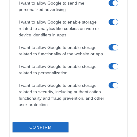
I want to allow Google to send me
personalized advertising.
Giornale dello
Chi siamo
I want to allow Google to enable storage
Spettacolo
related to analytics like cookies on web or
Contributors
device identifiers in apps.
Wondernet
Facebook
I want to allow Google to enable storage
Giuliana Sgrena
related to functionality of the website or app.
Twitter
I want to allow Google to enable storage
Google News
related to personalization.
Mastodon
I want to allow Google to enable storage
related to security, including authentication
Cookie Policy
functionality and fraud prevention, and other
user protection.
Preferenze Privacy
CONFIRM