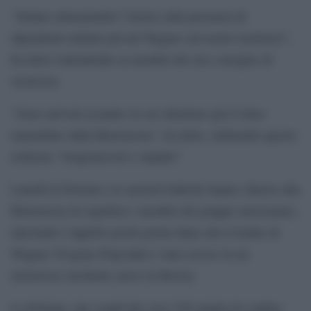
“Stanno alimentando l’isteria sulla presenza di
dipendenti militari privati Wagner sul nostro territorio”,
ha detto Lukashenko ai membri del suo consiglio di
sicurezza.
“Sono arrivati al punto in cui chiedono già il ritiro
immediato dalla Bielorussia”, ha detto, definendo queste
richieste “irragionevoli e stupide”.
Lunedì la Polonia e le nazioni baltiche hanno chiesto alla
Bielorussia di espellere i membri del gruppo mercenario,
lanciando l’appello pochi giorni dopo che il leader di
Wagner Yevgeny Prigozhin è stato ucciso in un
misterioso incidente aereo in Russia.
La Polonia, che condivide circa 250 miglia di confine