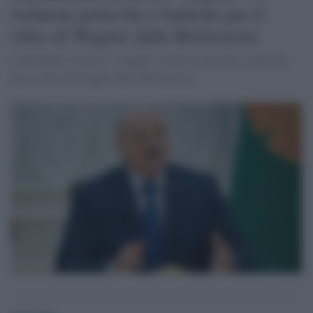
richieste polacche e baltiche per il
ritiro di Wagner dalla Bielorussia
Lukashenko critica le “stupide” richieste polacche e baltiche
per il ritiro di Wagner dalla Bielorussia