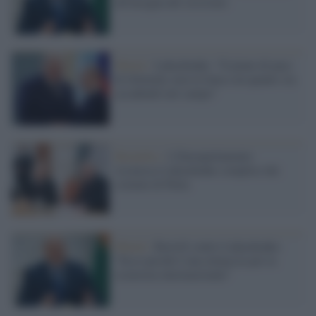
all'insegna del sessismo
Minsk /
Lukashenko: "Il piano di pace
di Zelensky non in linea con quanto sta
accadendo nel campo"
Bruxelles /
L'Europarlamento
riconosce Lukashenko complice dei
crimini di Putin
Minsk /
Borrell contro Lukashenko:
"Ecco perché è una minaccia per la
sicurezza internazionale"