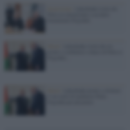
Insurrezione /
Lukashenko rivela che
Putin era intenzionato a uccidere
brutalmente Prigozhin
Minsk /
Lukashenko rivela che era
pronto a combattere a fianco di Putin se
Prigozhin...
Minsk /
Lukashenko pronto a sfruttare
il suo ruolo di mediatore Putin-
Prigozhin per più potere