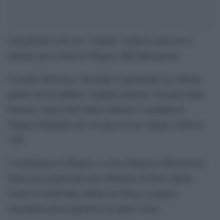
Lukashenko critica le “stupide” richieste polacche e
baltiche per il ritiro di Wagner dalla Bielorussia
Il leader bielorusso Alexander Lukashenko ha criticato
quelle che ha definito “stupide richieste” da parte della
Polonia e degli Stati baltici affinché i combattenti
Wagner rifugiatisi nel suo paese se ne vadano, riferisce
AFP.
I combattenti di Wagner si sono rifugiati in Bielorussia
dopo aver organizzato una ribellione di breve durata
contro la leadership militare di Mosca a giugno,
suscitando preoccupazioni nei paesi vicini.