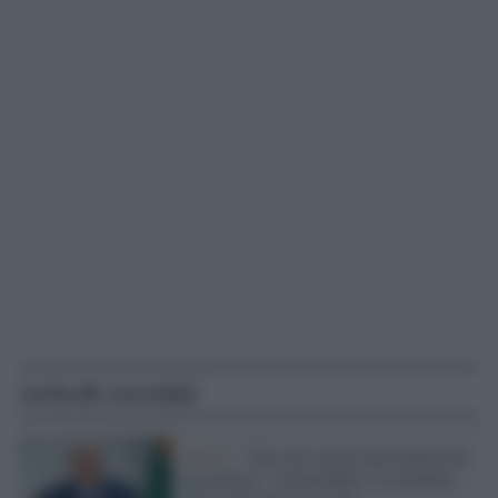
Articoli correlati
Minsk /
"Dio non voglia una donna alla
presidenza". Lukashenko si ricandida