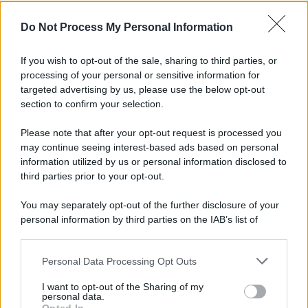
L'importanza dei movimenti.
Do Not Process My Personal Information
Musica /
Al maestro Francesco Guccini
If you wish to opt-out of the sale, sharing to third parties, or
processing of your personal or sensitive information for
targeted advertising by us, please use the below opt-out
section to confirm your selection.
Il ricordo /
Quando Guccini raccontava le "Cronache
epafaniche": l'intervista all'artista che si definiva un
Please note that after your opt-out request is processed you
'narratore'
may continue seeing interest-based ads based on personal
information utilized by us or personal information disclosed to
third parties prior to your opt-out.
Lo studio /
Disinformazione russa e destra: anche la
You may separately opt-out of the further disclosure of your
macchina propagandistica di Putin dietro la crisi di Ceuta
personal information by third parties on the IAB’s list of
downstream participants.
Personal Data Processing Opt Outs
This information may also be disclosed by us to third parties
Tendenze /
Sale il numero degli acquisti online in Europa e
on the IAB’s List of Downstream Participants that may further
I want to opt-out of the Sharing of my
aumentano le vendite di articoli second hand
disclose it to other third parties.
personal data.