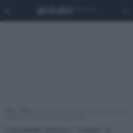
Home
>
Esteri
>
Lukashenko definisce “stupide” le richieste polacche e
baltiche per il ritiro di Wagner dalla Bielorussia
Lukashenko definisce “stupide” le