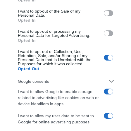
Opted In
Please note that this website/app uses one or more Google
services and may gather and store information including but
I want to opt-out of the Sale of my
Personal Data.
not limited to your visit or usage behaviour. You may click to
Opted In
grant or deny consent to Google and its third-party tags to
use your data for below specified purposes in below Google
I want to opt-out of processing my
consent section.
Personal Data for Targeted Advertising.
Opted In
I want to opt-out of Collection, Use,
Retention, Sale, and/or Sharing of my
Personal Data that Is Unrelated with the
Purposes for which it was collected.
Opted Out
Syndication
Culture
Google consents
Salute
Globalist
I want to allow Google to enable storage
related to advertising like cookies on web or
Megachip
Globalscience
device identifiers in apps.
GiULia
Globalsport
I want to allow my user data to be sent to
Google for online advertising purposes.
Prima Pagina