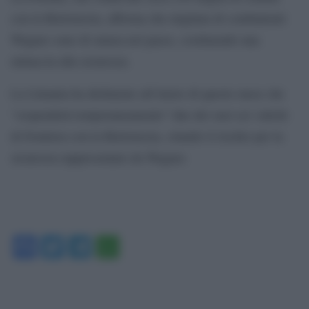
con la Bielorussia, afferma che migliaia di combattenti
Wagner sono di stanza nel paese, costituendo una
minaccia alla sicurezza.
La Lituania ha dichiarato all’inizio di questo mese che
“sospenderà temporaneamente” due dei suoi sei valichi
di frontiera con la Bielorussia, citando il rischio per la
sicurezza rappresentato da Wagner.
Facebook
Twitter
Telegram
WhatsApp