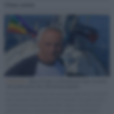
Ultime notizie
L'intervista /
Marco Croatti e la Flottilla per Gaza: le nostre
vele gonfie grazie alla sollevazione popolare
Il Senatore M5S racconta la sua esperienza sulle barche cariche di
aiuti umanitari assalite dall'esercito israeliano. Una guerra atroce,
il tentativo di disumanizzazione delle vittime, il servilismo del
governo italiano e degli altri europei, il ritorno al colonialismo.