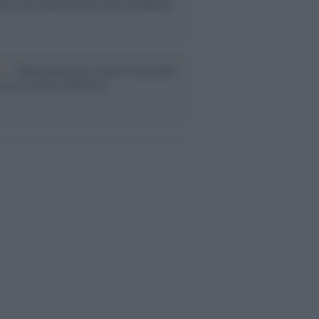
acca sul riarmo ha un serio problema
so /
Trump ha quasi esaurito l'arsenale
ma il tycoon smentisce