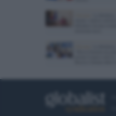
Chisinau /
La Moldavia
chiede i rinforzi militar
difendersi da una (event
invasione russa
Chisinau /
La Moldavia
"Mosca fomenta un golp
portare il paese sotto la
Russia e lontano dalla 
Ch
Co