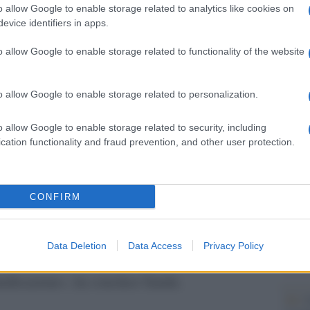
entato indipendente, ad eccezione della regione
o allow Google to enable storage related to analytics like cookies on
Il Se
evice identifiers in apps.
 Moldova non dipende dal gas russo. «Questo sta
barch
dall'e
fica che stiamo diversificando le nostre fonti,
o allow Google to enable storage related to functionality of the website
tentat
come è accaduto per tre decenni. Stiamo
servil
europ
ienti, ma ovviamente abbiamo bisogno di
o allow Google to enable storage related to personalization.
dei m
n grosso problema e ha influenzato il nostro
o allow Google to enable storage related to security, including
iato Sandu.
Lo st
cation functionality and fraud prevention, and other user protection.
anche
a metà delle esportazioni e dei lavoratori
dietr
 diretti verso l’Unione Europea, il che segnala
CONFIRM
etto a dieci anni fa, «quando le esportazioni e i
Tend
onlin
te in Russia». «Siamo impegnati a risolvere
Data Deletion
Data Access
Privacy Policy
artic
snistria. Più siamo vicini all’Ue, più i cittadini
iunificazione», ha concluso Sandu.
Pd /