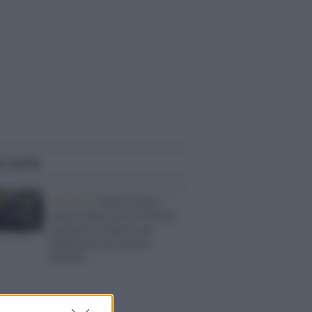
i anche
Chisinau /
Guerra Santa:
come la Russia ha reclutato
sacerdoti ortodossi per
influenzare gli elettori
moldavi