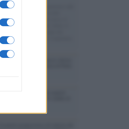
natore M5S racconta la sua esperienza sulle
e cariche di aiuti umanitari assalite
sercito israeliano. Una guerra atroce, il
ivo di disumanizzazione delle vittime, il
ismo del governo italiano e degli altri
ei, il ritorno al colonialismo. L'importanza
ovimenti.
udio /
Disinformazione russa e destra:
 la macchina propagandistica di Putin
o la crisi di Ceuta
enze /
Sale il numero degli acquisti
e in Europa e aumentano le vendite di
oli second hand
Un partito progressista e di sinistra che