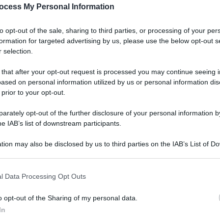
ocess My Personal Information
to opt-out of the sale, sharing to third parties, or processing of your per
formation for targeted advertising by us, please use the below opt-out s
 selection.
 that after your opt-out request is processed you may continue seeing i
ased on personal information utilized by us or personal information dis
 prior to your opt-out.
berarsi del nodo scorsoio russo, anche se nel
rately opt-out of the further disclosure of your personal information by
he IAB’s list of downstream participants.
è-
tion may also be disclosed by us to third parties on the IAB’s List of 
aia Sandu
, ha affermato che il suo Paese
 that may further disclose it to other third parties.
e penale internazionale (Tpi) e arresterà il
 that this website/app uses one or more Google services and may gath
l Data Processing Opt Outs
including but not limited to your visit or usage behaviour. You may click 
 in caso di ingresso nel territorio moldavo. «La
 to Google and its third-party tags to use your data for below specifi
el Tribunale penale e rispetterà la sua
o opt-out of the Sharing of my personal data.
ogle consent section.
In
intervista rilasciata al portale di notizie