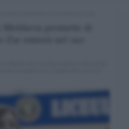
promette di arrestare Putin se lo Zar entrerà nel suo paese
a Moldavia promette di
lo Zar entrerà nel suo
ha affermato che il suo Paese rispetterà la decisione del
resterà il presidente russo, Vladimir Putin, in caso di