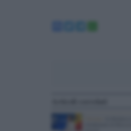
Facebook
Twitter
Telegram
WhatsA
Articoli correlati
Chisinau /
In Moldavia 
sfondamento di Mosca n
riuscito