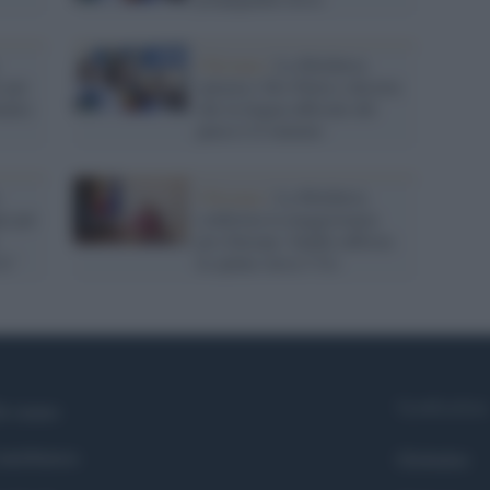
Chisinau /
La Moldavia
i per
spiazza i filo-Putin e decreta
uale)
che la lingua ufficiale del
paese è il rumeno
:
Chisinau /
La Moldavia
e per
conferma la maggioranza
pro-Europa: Sandu rafforza
Ue"
la spinta verso l’Ue
Syndication
i siamo
ntributors
Globalist