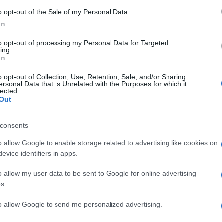
o opt-out of the Sale of my Personal Data.
In
Putin
ndati d’arresto contro il presidente
e il
to opt-out of processing my Personal Data for Targeted
nzia in Russia, Maria Lvova-Belova, per crimini di
ing.
In
 trasferimento illegale di minori ucraini dai
Ulti
o opt-out of Collection, Use, Retention, Sale, and/or Sharing
.
ersonal Data that Is Unrelated with the Purposes for which it
lected.
Out
va non rischia attualmente di essere invasa
che tiene le forze russe lontane dai suoi confini.
consents
o che la Moldova sta affrontando i «tentativi
o allow Google to enable storage related to advertising like cookies on
a, aggiungendo che «fortunatamente le nostre
evice identifiers in apps.
re il Paese, siamo sempre più resilienti».
o allow my user data to be sent to Google for online advertising
s.
ussia tentare di ricattare il nostro Paese usando
L'int
to allow Google to send me personalized advertising.
Gaza:
ente, evidenziando comunque che, per la prima
solle