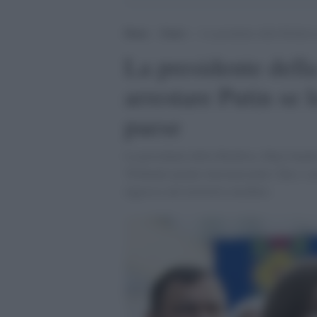
Home
>
Esteri
>
La presidente della Moldavia 
La presidente dell
arrestare Putin se 
paese
La presidente della Moldova, Maia Sandu, 
Tribunale penale internazionale (Tpi) e ar
ingresso nel territorio moldavo.