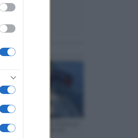
me notizie
ervista /
Marco Croatti e la Flottilla per
 le nostre vele gonfie grazie alla
vazione popolare