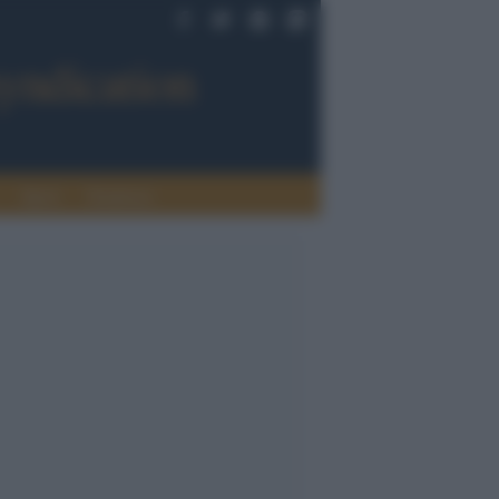
Sport
Tendenze