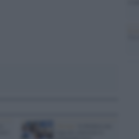
si sp
pp
Il ca
Usa, 
lo
Chisinau /
In Moldavia una
on è
legge per contrastare la
propaganda russa