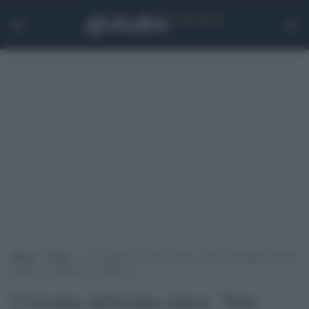
Home
>
Esteri
>
L’Ucraina all’inviato cinese: “Non accettiamo cessioni
del nostro territorio alla Russia”
L'Ucraina all'inviato cinese: "Non