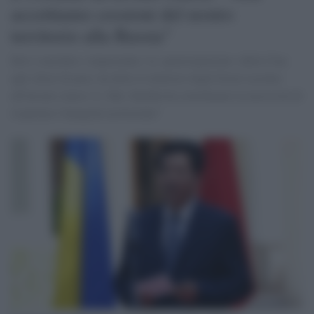
accettiamo cessioni del nostro
territorio alla Russia"
Kiev considera «importante» la «partecipazione» della Cina
agli sforzi di pace, ha detto il ministro degli Esteri ucraino
all'inviato cinese Li Hui. Kuleba ha sottolineato la necessità di
rispettare l'integrità territoriale"