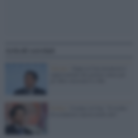
Articoli correlati
Vaticano /
Zuppi in Cina incontrerà il
rappresentante del governo cinese per
gli affari eurasiatici Li Hui
Pechino /
Ucraina, la Cina: "Il rischio
di escalation è ancora molto alto"