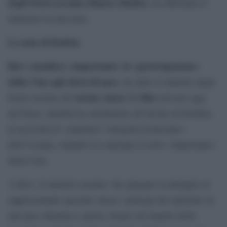
degli Esteri ucraino Dmytro Kuleb
a, ha affermato il
ministero in una nota.
La nota di Kuleba
Kiev considera «importante» la «partecipazione»
della Cina agli sforzi di pace
, ha detto il ministro degli
nviato cinese Li Hui
Esteri ucraino all’i
arrivato oggi
nel Paese. Kuleba ha sottolineato all’inviato di Pechino
la necessità di «rispettare l’integrità territoriale»
dell’Ucraina, lodando al contempo il ruolo «importante»
della Cina.
A Kiev, il ministro ucraino «ha spiegato in dettaglio al
rappresentante speciale cinese i principi del ripristino di
una pace duratura e giusta, basata sul rispetto della