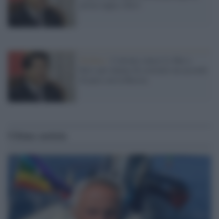
prima tappa a Kiev
Pechino /
L'inviato cinese Li Hui a
Kiev per tentare di costruire un accordo
di pace con la Russia
Ultime notizie