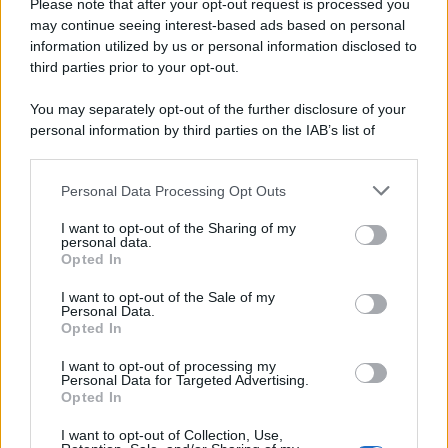
scandali
Please note that after your opt-out request is processed you
may continue seeing interest-based ads based on personal
information utilized by us or personal information disclosed to
third parties prior to your opt-out.
Perché i centri di intrattenimento per famiglie investono in
You may separately opt-out of the further disclosure of your
attrazioni ad alta tecnologia
personal information by third parties on the IAB’s list of
downstream participants.
Personal Data Processing Opt Outs
This information may also be disclosed by us to third parties
Il conflitto /
La mafia russa e l'arma del caos
on the IAB’s List of Downstream Participants that may further
I want to opt-out of the Sharing of my
disclose it to other third parties.
personal data.
Opted In
Please note that this website/app uses one or more Google
services and may gather and store information including but
I want to opt-out of the Sale of my
Personal Data.
not limited to your visit or usage behaviour. You may click to
Opted In
grant or deny consent to Google and its third-party tags to
use your data for below specified purposes in below Google
I want to opt-out of processing my
consent section.
Personal Data for Targeted Advertising.
Opted In
I want to opt-out of Collection, Use,