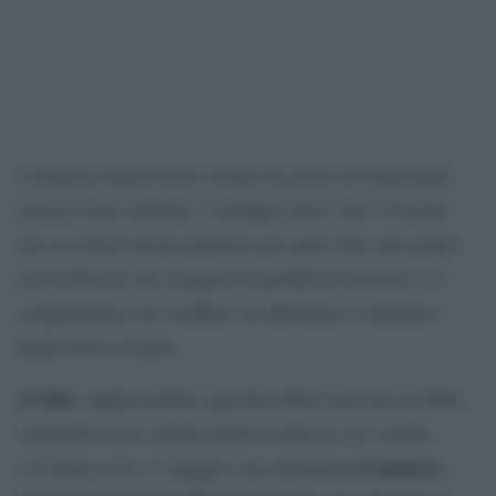
Il ministro degli Esteri ucraino ha detto all’importante
inviato cinese durante i colloqui a Kiev che l’Ucraina
non accetterà alcuna proposta per porre fine alla guerra
con la Russia che comporti la perdita di territorio o il
congelamento del conflitto, ha affermato il ministero
degli Esteri ucraino.
Li Hui
, rappresentante speciale della Cina per gli affari
eurasiatici ed ex ambasciatore in Russia, ha visitato
il ministro
l’Ucraina il 16-17 maggio e ha incontrato