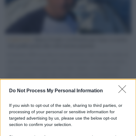
L'intervista /
Marco Croatti e la Flottilla per Gaza: le nostre
vele gonfie grazie alla sollevazione popolare
Il Senatore M5S racconta la sua esperienza sulle barche cariche di
aiuti umanitari assalite dall'esercito israeliano. Una guerra atroce,
il tentativo di disumanizzazione delle vittime, il servilismo del
governo italiano e degli altri europei, il ritorno al colonialismo.
L'importanza dei movimenti.
Do Not Process My Personal Information
Il lutto /
Addio a Francesco Guccini, il poeta della canzone
d’autore italiana
If you wish to opt-out of the sale, sharing to third parties, or
processing of your personal or sensitive information for
targeted advertising by us, please use the below opt-out
section to confirm your selection.
L'anniversario /
90 anni di Yves Saint Laurent, tra moda e