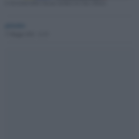
Li Jui inviato della Cina per mediare tra Cina e Russia
globalist
17 Maggio 2023 - 21.55