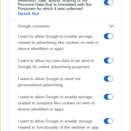
Retention, Sale, and/or Sharing of my
Personal Data that Is Unrelated with the
Purposes for which it was collected.
Opted Out
Syndication
Culture
Google consents
Salute
Globalist
I want to allow Google to enable storage
related to advertising like cookies on web or
Megachip
Globalscience
device identifiers in apps.
GiULia
Globalsport
I want to allow my user data to be sent to
Google for online advertising purposes.
Prima Pagina
I want to allow Google to send me
personalized advertising.
Giornale dello
Chi siamo
I want to allow Google to enable storage
Spettacolo
related to analytics like cookies on web or
Contributors
device identifiers in apps.
Wondernet
Facebook
I want to allow Google to enable storage
Giuliana Sgrena
related to functionality of the website or app.
Twitter