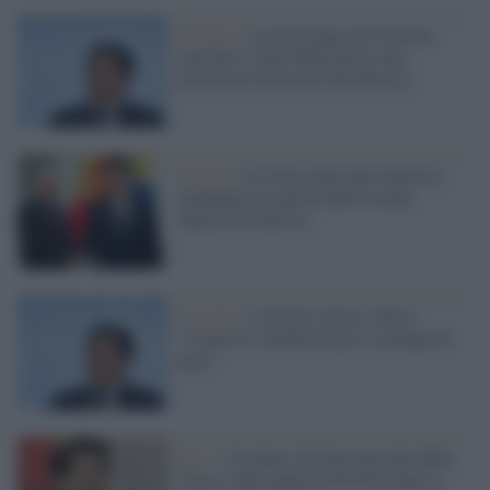
Pechino /
La Cina nega che l'inviato
speciale Li Hui abbia preso una
posizione favorevole alla Russia
Guerra /
La Cina vuole che la Russia
mantenga le regioni dell'Ucraina
annesse da Mosca
Ucraina /
L'inviato cinese a Kiev:
"Creare le condizioni per i colloqui di
pace"
Kiev /
Ucraina, l'inviato speciale della
Cina Li Hui andrà in Polonia dopo la