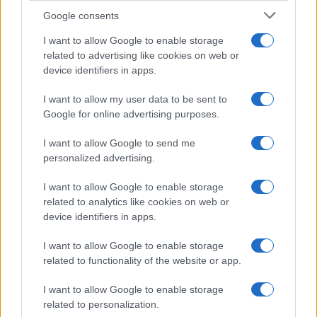
Syndication
Culture
Google consents
Salute
Globalist
I want to allow Google to enable storage
related to advertising like cookies on web or
Megachip
Globalscience
device identifiers in apps.
GiULia
Globalsport
I want to allow my user data to be sent to
Google for online advertising purposes.
Prima Pagina
I want to allow Google to send me
personalized advertising.
Giornale dello
Chi siamo
I want to allow Google to enable storage
Spettacolo
related to analytics like cookies on web or
Contributors
device identifiers in apps.
Wondernet
Facebook
I want to allow Google to enable storage
Giuliana Sgrena
related to functionality of the website or app.
Twitter
I want to allow Google to enable storage
Google News
related to personalization.