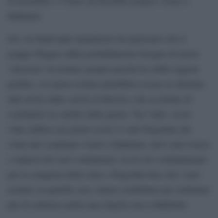
di novembre e l’inizio di dicembre proprio vicino a
Bakhmut.
Ieri, un think-tank statunitense ha ipotizzato che il
gruppo Wagner abbia probabilmente bisogno di nuove
`iniezioni´ di uomini, proprio perché ha subito ingenti
perdite; e le nuove reclute potrebbero essere ex detenuti
fatti uscire dalle carceri in Russia e che accettano di
combattere in cambio della grazia. Tra l’altro, in un
video diffuso nei giorni scorsi si vede Prigozhin che
visita uno scantinato vicino a Bakhmut, dove sono riversi
i cadaveri dei suoi combattenti, uccisi nei combattimenti
per la conquista della città; e Prigozhin dice che i suoi
uomini, in qualche caso, hanno combattuto per settimane
pur di catturare anche una singola casa a Bakhmut.