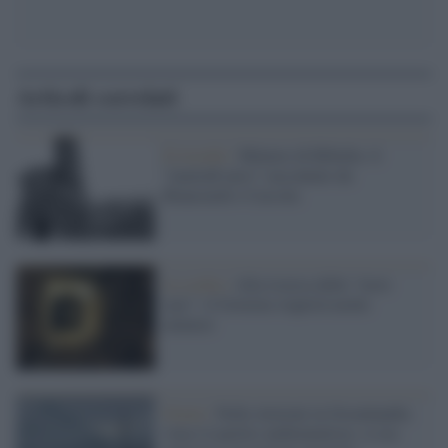
Articoli correlati
Il ricordo /
Miniere di Ribolla: il
"martedì nero" raccontato da
Bianciardi e Cassola
La scelta /
Alla ricerca delle "terre
rare": il Governo riaprirà molte
miniere
Green /
Nelle elezioni in Groenlandia
vince il partito ambientalista: si era