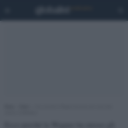
Home
>
Esteri
>
Ecco perché la Wagner ha messo gli occhi sulle
miniere di Bakhmut
Ecco perché la Wagner ha messo gli