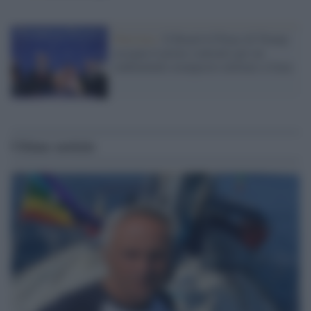
Palestina /
Il Board of Peace di Trump
assegna il primo contratto per un
rudimentale avamposto militare a Gaza
Ultime notizie