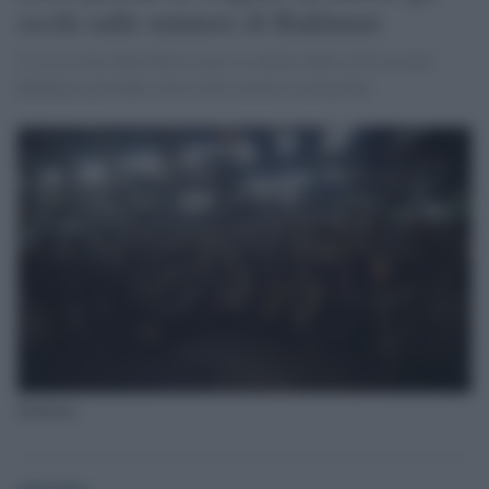
occhi sulle miniere di Bakhmut
L'ossessione della Russia per la cattura della città ucraina
Bakhmut potrebbe avere motivazioni economiche,
Bakhmut
globalist