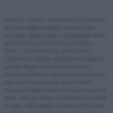
L’interesse «ossessivo» della Russia per la cattura della
città ucraina Bakhmut potrebbe avere motivazioni
economiche, almeno a sentire l’amministrazione Biden.
Secondo una fonte della Casa Bianca all’agenzia
Reuters, è Yevgeny Prigozhin, potente alleato di
Vladimir Putin, fondatore e proprietario del gruppo di
mercenari Wagner, che è interessato in maniera
particolare a prendere il controllo delle miniere di sale e
gesso vicino alla città ucraina. Dei circa 50mila
mercenari del gruppo Wagner, in Ucraina ne sono morti
più di 4.100 e altri 10mila sono rimasti feriti in Ucraina;
di costoro, oltre un migliaio sono stati uccisi tra la fine