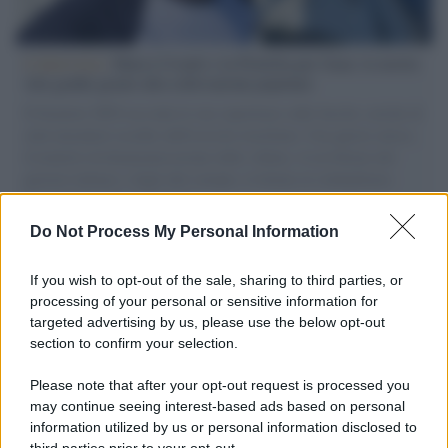
L'intervista /
Marco Croatti e la Flottilla per Gaza: le nostre
vele gonfie grazie alla sollevazione popolare
Il Senatore M5S racconta la sua esperienza sulle barche cariche di
aiuti umanitari assalite dall'esercito israeliano. Una guerra atroce,
il tentativo di disumanizzazione delle vittime, il servilismo del
governo italiano e degli altri europei, il ritorno al colonialismo.
L'importanza dei movimenti.
Do Not Process My Personal Information
Palestina /
Il Board of Peace di Trump assegna il primo
contratto per un rudimentale avamposto militare a Gaza
If you wish to opt-out of the sale, sharing to third parties, or
processing of your personal or sensitive information for
targeted advertising by us, please use the below opt-out
section to confirm your selection.
L'evento /
La Sila diventa un palcoscenico naturale: nasce “A
Farla Amare Comincia Tu – Opera Sila”
Please note that after your opt-out request is processed you
may continue seeing interest-based ads based on personal
information utilized by us or personal information disclosed to