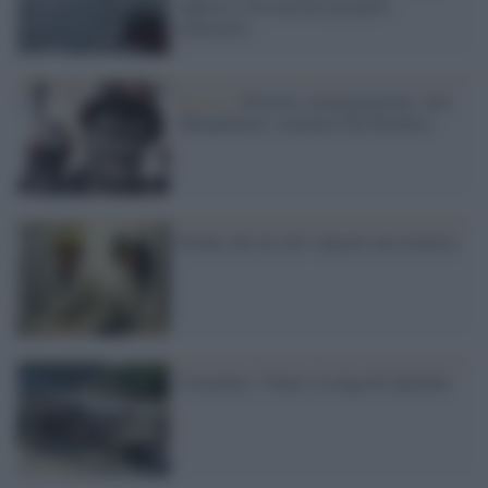
opposto a un enorme progetto
minerario
Russia /
Povertà e emarginazione: non
abbandonate i minatori del Kuzbass
Donne che da sole valgono una miniera
Colombia: l’Enel e la diga El Quimbo