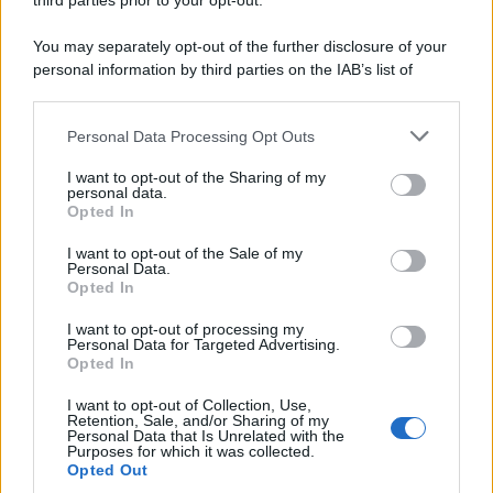
third parties prior to your opt-out.
Il ricordo /
Le radici di Francesco Guccini
You may separately opt-out of the further disclosure of your
personal information by third parties on the IAB’s list of
downstream participants.
Personal Data Processing Opt Outs
This information may also be disclosed by us to third parties
L'anniversario /
90 anni di Yves Saint Laurent, tra moda e
on the IAB’s List of Downstream Participants that may further
I want to opt-out of the Sharing of my
scandali
disclose it to other third parties.
personal data.
Opted In
Please note that this website/app uses one or more Google
services and may gather and store information including but
I want to opt-out of the Sale of my
Personal Data.
not limited to your visit or usage behaviour. You may click to
Opted In
grant or deny consent to Google and its third-party tags to
use your data for below specified purposes in below Google
I want to opt-out of processing my
consent section.
Personal Data for Targeted Advertising.
Opted In
I want to opt-out of Collection, Use,
Retention, Sale, and/or Sharing of my
Personal Data that Is Unrelated with the
Purposes for which it was collected.
Opted Out