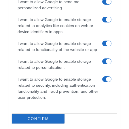
I want to allow Google to send me
personalized advertising.
Giornale dello
Chi siamo
I want to allow Google to enable storage
Spettacolo
related to analytics like cookies on web or
Contributors
device identifiers in apps.
Wondernet
Facebook
I want to allow Google to enable storage
Giuliana Sgrena
related to functionality of the website or app.
Twitter
I want to allow Google to enable storage
Google News
related to personalization.
Mastodon
I want to allow Google to enable storage
related to security, including authentication
Cookie Policy
functionality and fraud prevention, and other
user protection.
Preferenze Privacy
CONFIRM