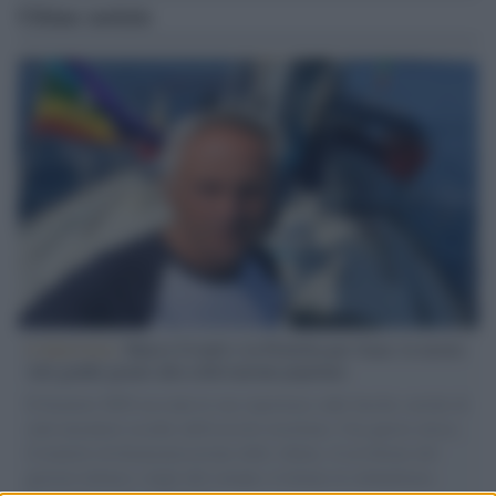
Ultime notizie
L'intervista /
Marco Croatti e la Flottilla per Gaza: le nostre
vele gonfie grazie alla sollevazione popolare
Il Senatore M5S racconta la sua esperienza sulle barche cariche di
aiuti umanitari assalite dall'esercito israeliano. Una guerra atroce,
il tentativo di disumanizzazione delle vittime, il servilismo del
governo italiano e degli altri europei, il ritorno al colonialismo.