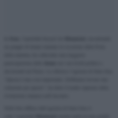
Iran
Khamenei
In
, l’ayatollah Seyyed Ali
, incontrando
un gruppo di donne iraniane in occasione della Festa
della mamma, ha sollecitato una maggiore
donne
partecipazione delle
nei vari livelli politici e
decisionali nel Paese. Lo riferisce l’agenzia di Stato Irna.
“Questa è una cosa importante. Dobbiamo trovare una
soluzione per questo”, ha detto il leader supremo della
rivoluzione islamica nell’incontro.
Nelle foto diffuse dall’agenzia di Stato Irna si
Khamenei
vede l’ayatollah
mentre parla in una grande