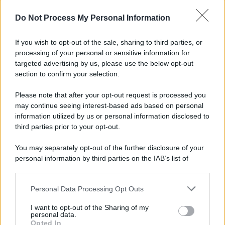
L'importanza dei movimenti.
Do Not Process My Personal Information
Tel Aviv /
La “vittoria totale” di Israele significa una guerra
senza fine
If you wish to opt-out of the sale, sharing to third parties, or
processing of your personal or sensitive information for
targeted advertising by us, please use the below opt-out
section to confirm your selection.
Vangelo /
La vita si intreccia con le paure come il giorno
succede alla notte
Please note that after your opt-out request is processed you
may continue seeing interest-based ads based on personal
information utilized by us or personal information disclosed to
third parties prior to your opt-out.
La scoperta /
Oplontis, le vittime dell’eruzione del Vesuvio
You may separately opt-out of the further disclosure of your
furono più numerose del previsto
personal information by third parties on the IAB’s list of
downstream participants.
Personal Data Processing Opt Outs
This information may also be disclosed by us to third parties
Il medagliere /
Europei di nuoto: Pellecani guida una super
on the IAB’s List of Downstream Participants that may further
I want to opt-out of the Sharing of my
Italia
disclose it to other third parties.
personal data.
Opted In