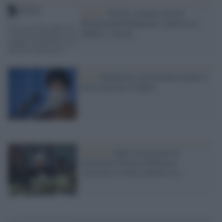
Social /
Twitter rimuove un post
dell'ayatollah Khamenei: metteva in
dubbio i vaccini
Iran /
Khamenei è gravemente malato: i
poteri passano al figlio
Teheran /
Dopo l'assassinio di
Soleimani l'Iran ha dichiarato
'terroriste' le forze armate Usa