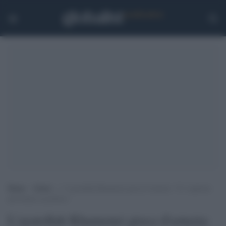
Home
>
Esteri
>
L’ayatollah Khamenei gioca d’astuzia: “Ci vogliono
più donne in politica”
L'ayatollah Khamenei gioca d'astuzia: