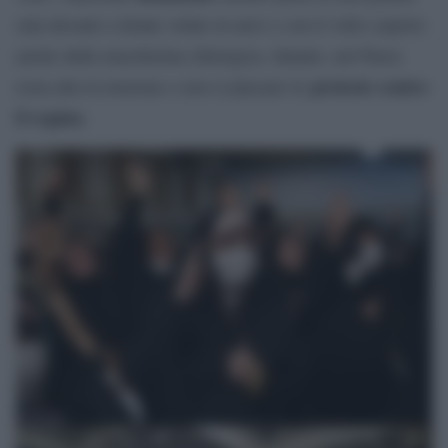
sala davanti a donne velate in nero e con il volto coperto
anche dalla mascherina chirurgica. Intanto, nel Paese
proteste contro
resta alta la tensione e non si placano le
il regime
.