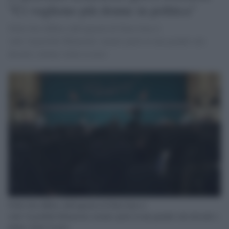
"Ci vogliono più donne in politica"
Nelle foto diffuse dall'agenzia di Stato Irna si
vede l'ayatollah Khamenei mentre parla in una grande sala
davanti a donne velate in nero
Nelle foto diffuse dall'agenzia di Stato Irna si
vede l'ayatollah Khamenei mentre parla in una grande sala davanti a
donne velate in nero