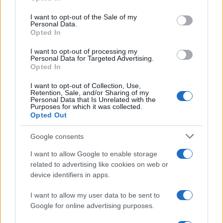
Please note that this website/app uses one or more Google
services and may gather and store information including but
I want to opt-out of the Sale of my
Personal Data.
not limited to your visit or usage behaviour. You may click to
Opted In
grant or deny consent to Google and its third-party tags to
use your data for below specified purposes in below Google
I want to opt-out of processing my
consent section.
Personal Data for Targeted Advertising.
Opted In
I want to opt-out of Collection, Use,
Retention, Sale, and/or Sharing of my
Personal Data that Is Unrelated with the
Purposes for which it was collected.
Opted Out
Syndication
Culture
Google consents
Salute
Globalist
I want to allow Google to enable storage
related to advertising like cookies on web or
Megachip
Globalscience
device identifiers in apps.
GiULia
Globalsport
I want to allow my user data to be sent to
Google for online advertising purposes.
Prima Pagina