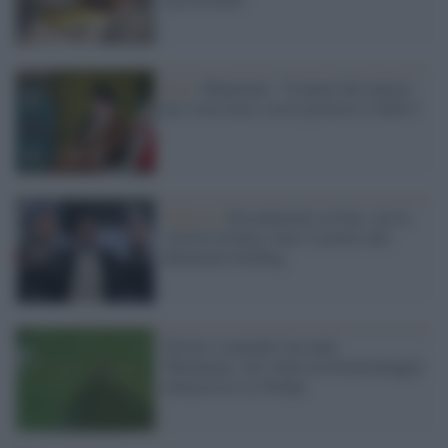
Iran /
Khamenei: "Il piano del nemico
per rovesciarci con le proteste è fallito"
Teheran /
Presidenziali in Iran, con la
vittoria di Raisi tutto il potere alla
Khamenei holding
Twitter sospende l'account
'Khamenei_site' dopo un fotomontaggio
minaccioso su Trump