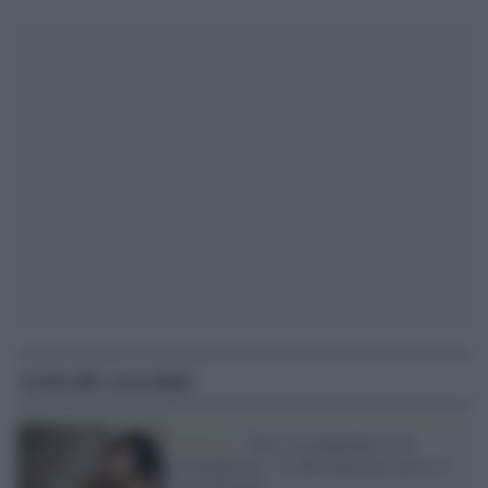
Articoli correlati
Teheran /
Iran, la campionessa di
arrampicata: "La Rivoluzione non si è
mai fermata"