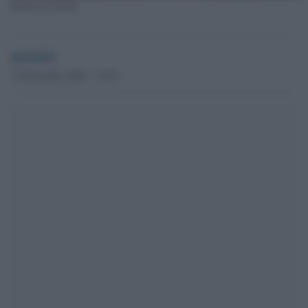
Proteste in Perù
globalist
14 Dicembre 2022 - 15.42