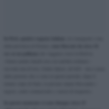
In Perù, quattro ragazze italiane
, tre romagnole e una
sono bloccate da circa 36
della provincia di Firenze,
ore su un pullman
che viaggiava verso la Bolivia.
«Siamo partite lunedì sera con autobus notturno –
racconta una di loro, Giulia Opizzi, all’AGI – ma a causa
delle proteste che ci sono in questo periodo, dopo il
tentato colpo di Stato, le persone stanno bloccando i
negozi, centri commerciali e i mezzi di trasporto».
In questo momento ci sono dunque circa 15