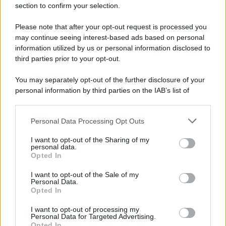
section to confirm your selection.
Chiesa /
Papa Leone XIV denuncia le violenze in Ucraina e
Russia e chiede il rispetto del diritto umanitario e della
Please note that after your opt-out request is processed you
diplomazia
may continue seeing interest-based ads based on personal
information utilized by us or personal information disclosed to
third parties prior to your opt-out.
Il centenario /
A L'Aquila arriva la mostra "Tito, 100 anni
You may separately opt-out of the further disclosure of your
attraverso la forma"
personal information by third parties on the IAB’s list of
downstream participants.
Personal Data Processing Opt Outs
This information may also be disclosed by us to third parties
Il medagliere /
Europei di nuoto: Pellecani guida una super
on the IAB’s List of Downstream Participants that may further
I want to opt-out of the Sharing of my
Italia
disclose it to other third parties.
personal data.
Opted In
Please note that this website/app uses one or more Google
services and may gather and store information including but
I want to opt-out of the Sale of my
Personal Data.
not limited to your visit or usage behaviour. You may click to
Opted In
grant or deny consent to Google and its third-party tags to
use your data for below specified purposes in below Google
I want to opt-out of processing my
consent section.
Personal Data for Targeted Advertising.
Opted In