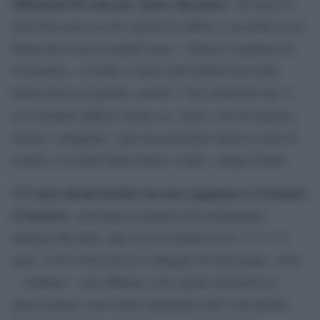
chilometri di coda per uscire dal paese:
«Il mezzo è
stato bloccato con dei cumuli di sabbia e con delle rocce.
Siamo bloccate da lunedì notte». Giulia è originaria di
Cesenatico, «a bordo c’erano tanti italiani ma molti
hanno deciso di partire a piedi». Una situazione che si
per
sta rivelando difficile anche
usare i servizi igienici,
lavarsi o mangiare: «qui non possiamo usare le carte di
credito e in molti hanno finito i soldi», spiega Giulia.
«Ci sono alcuni market ma non sappiamo se il denaro
ci basterà
», prosegue la ragazza che attualmente
insieme alle altre, tutte di età compresa tra i 21 e i 33
anni, si trova bloccata nel villaggio di Checacupe. «Noi
– continua – non abbiamo visto agenti di polizia in
questi giorni, sono molto impegnati nelle città perché