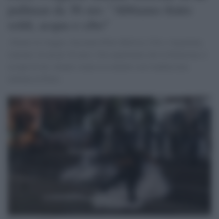
pullman da 36 ore: "Abbiamo finito
soldi, acqua e cibo"
«Siamo in viaggio, facciamo Perù, Bolivia, Cile e Argentina,
staremo via un po' di mesi. Ora aspettiamo che la Farnesina si
occupi di noi, intanto siamo in contatto con l'ambasciata
italiana in Perù».