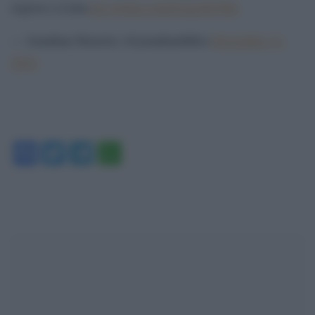
regreso a Lima
pic.twitter.com/fczqgX03Mc
— Jonathan Honorio (@jonathanMilo)
December 13,
2022
Facebook
Twitter
Telegram
WhatsApp