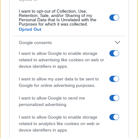
I want to opt-out of Collection, Use,
Retention, Sale, and/or Sharing of my
Personal Data that Is Unrelated with the
Purposes for which it was collected.
Opted Out
Syndication
Culture
Google consents
Salute
Globalist
I want to allow Google to enable storage
related to advertising like cookies on web or
Megachip
Globalscience
device identifiers in apps.
GiULia
Globalsport
I want to allow my user data to be sent to
Google for online advertising purposes.
Prima Pagina
I want to allow Google to send me
personalized advertising.
Giornale dello
Chi siamo
I want to allow Google to enable storage
Spettacolo
related to analytics like cookies on web or
Contributors
device identifiers in apps.
Wondernet