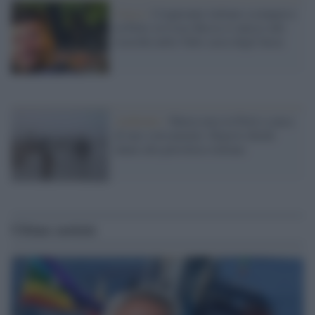
Cusco /
Cooperante italiano scomparso
in Perù, la Croce Rossa si unisce alle
ricerche nella Valle sacra degli Incas
Ambiente /
Marea nera in Perù a causa
di uno sversamento: Repsol chiede
danni alla petroliera italiana
Ultime notizie