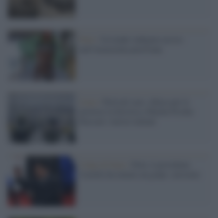
Perù /
Un leader indigeno ucciso
nell'Amazzonia peruviana
Lima /
Perù nel caos, chiusa per le
proteste la ferrovia a Machu Picchu:
bloccati i turisti italiani
Colpo di Stato /
Perù, il presidente
Castillo ha tentato un golpe: arrestato