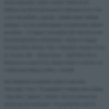
stanno spaccando vetrine e negozi. Dietro di noi
abbiamo una fila di una decina di chilometri di tir e bus
e non riuscirebbero a passare. Sarebbe inoltre difficile
dialogare con loro perché parlano un particolare dialetto
peruviano». Le ragazze sono partite alla volta di un tour
dei principali paesi sudamericani: «Siamo in viaggio,
facciamo Perù, Bolivia, Cile e Argentina, staremo via un
po’ di mesi. Ora – spiega ancora – aspettiamo che la
Farnesina si occupi di noi, intanto siamo in contatto con
l’ambasciata italiana in Perù», conclude.
Han bloqueado un pequeño grupo de personas
Checacupe, Cuzco. No permiten el tránsito hacia Juliaca
y hay niños, mayores y turistas. Solo los jóvenes han
optado por irse caminando. Yo ya perdí mi vuelo de