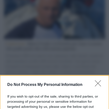
L'intervista /
Marco Croatti e la Flottilla per Gaza: le nostre
vele gonfie grazie alla sollevazione popolare
Il Senatore M5S racconta la sua esperienza sulle barche cariche di
aiuti umanitari assalite dall'esercito israeliano. Una guerra atroce,
il tentativo di disumanizzazione delle vittime, il servilismo del
governo italiano e degli altri europei, il ritorno al colonialismo.
L'importanza dei movimenti.
Do Not Process My Personal Information
Il caso /
Trump ha quasi esaurito l'arsenale Usa, ma il
tycoon smentisce
If you wish to opt-out of the sale, sharing to third parties, or
processing of your personal or sensitive information for
targeted advertising by us, please use the below opt-out