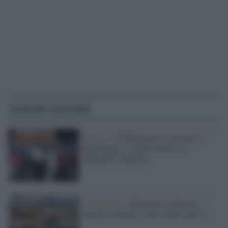
Articoli correlati
Politica /
Il Perù torna al voto per il
ballottaggio: è sfida serrata tra
Fujimori e Sánchez
Archeologia /
Ritrovato in Perù un
murale risalente a oltre 3mila anni fa