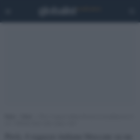
Home
>
Esteri
>
Perù, 4 ragazze italiane bloccate su un pullman da 36
ore: “Abbiamo finito soldi, acqua e cibo”
Perù, 4 ragazze italiane bloccate su un