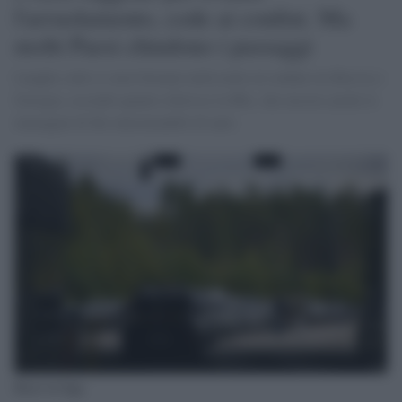
l'arruolamento, code ai confini. Ma
molti Paesi chiudono i passaggi
Lunghe code si sono formate nella notte al confine tra Russia e
Georgia, secondo quanto riferisce la Bbc, che mostra anche le
immagini di file interminabili di auto
Russi in fuga