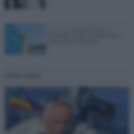
Pandemia /
Paura dei contagi: il
Portogallo chiude le frontiere con la
Spagna fino a metà aprile
Ultime notizie