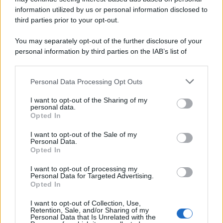
information utilized by us or personal information disclosed to
third parties prior to your opt-out.
Il ricordo /
Le radici di Francesco Guccini
You may separately opt-out of the further disclosure of your
personal information by third parties on the IAB’s list of
downstream participants.
Personal Data Processing Opt Outs
This information may also be disclosed by us to third parties
L'anniversario /
90 anni di Yves Saint Laurent, tra moda e
on the IAB’s List of Downstream Participants that may further
I want to opt-out of the Sharing of my
scandali
disclose it to other third parties.
personal data.
Opted In
Please note that this website/app uses one or more Google
services and may gather and store information including but
I want to opt-out of the Sale of my
Personal Data.
not limited to your visit or usage behaviour. You may click to
Opted In
grant or deny consent to Google and its third-party tags to
use your data for below specified purposes in below Google
I want to opt-out of processing my
consent section.
Personal Data for Targeted Advertising.
Opted In
I want to opt-out of Collection, Use,
Retention, Sale, and/or Sharing of my
Personal Data that Is Unrelated with the