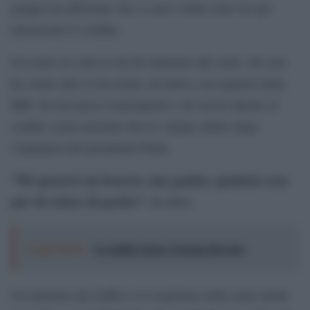
gruppo ha affermato che ci sono volute sette ore per
attraversare il confine.
Un uomo in coda in età da chiamata alle armi, che non
ha voluto dire il suo nome, ha detto a un reporter della
BBC di aver preso il passaporto e di essersi diretto al
confine senza neanche fare le valigie subito dopo
l’annuncio del presidente Putin.
“Mi spezzerò un braccio, una gamba, qualsiasi cosa
pur di evitare di partire”
, ha detto.
Leggi anche:
La mafia russa e l'arma del caos
Un aumento del traffico si è registrato nella notte anche