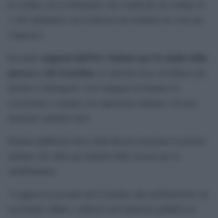
al confine con la Finlandia, che condivide un confine di
1.300 chilometri con la Russia ma richiede un visto per
l’ingresso.
rapporti dell’Isw (Istituto per lo studio della
Secondo
guerra) e del Guardian
, le autorità russe avrebbero già
iniziato a infrangere i loro impegni di limitare la
coscrizione a uomini con esperienza militare e di non
arruolare studenti russi.
Filmati pubblicati fuori dalla Russia mostrano la polizia
militare che ritira gli studenti dalle lezioni per la
mobilitazione.
“L’approccio pesante del Cremlino alla mobilitazione sta
suscitando rabbia e sfiducia nell’opinione pubblica in