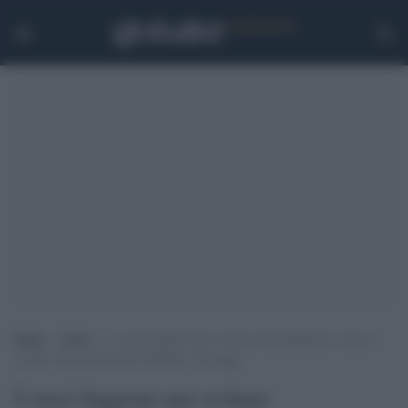
Home
>
Esteri
>
I russi fuggono per evitare l’arruolamento, code ai
confini. Ma molti Paesi chiudono i passaggi
I russi fuggono per evitare