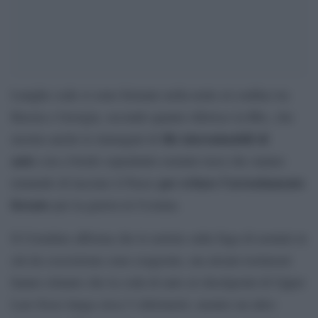
Lunghe code si sono formate nella notte al confine tra
Russia e Georgia, secondo quanto riferisce la Bbc, che
file interminabili di
mostra anche le immagini di
auto
con a bordo soprattutto uomini russi che stanno
per evitare l’arruolamento
tentando di lasciare il Paese
forzato
per la guerra in Ucraina.
Il Cremlino afferma che le notizie sulla fuga di uomini in
età da coscrizione sono esagerate, ma alcuni testimoni
hanno stimato che la coda di auto al checkpoint di Upper
Lars fosse lunga circa 5 chilometri, mentre un altro