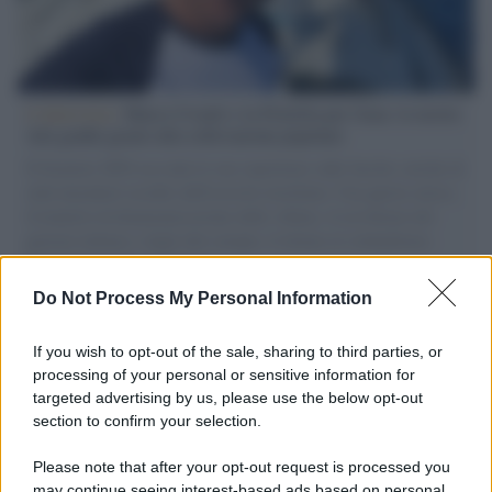
L'intervista /
Marco Croatti e la Flottilla per Gaza: le nostre
vele gonfie grazie alla sollevazione popolare
Il Senatore M5S racconta la sua esperienza sulle barche cariche di
aiuti umanitari assalite dall'esercito israeliano. Una guerra atroce,
il tentativo di disumanizzazione delle vittime, il servilismo del
governo italiano e degli altri europei, il ritorno al colonialismo.
L'importanza dei movimenti.
Do Not Process My Personal Information
Palestina /
Il Board of Peace di Trump assegna il primo
contratto per un rudimentale avamposto militare a Gaza
If you wish to opt-out of the sale, sharing to third parties, or
processing of your personal or sensitive information for
targeted advertising by us, please use the below opt-out
section to confirm your selection.
L'evento /
La Sila diventa un palcoscenico naturale: nasce “A
Farla Amare Comincia Tu – Opera Sila”
Please note that after your opt-out request is processed you
may continue seeing interest-based ads based on personal