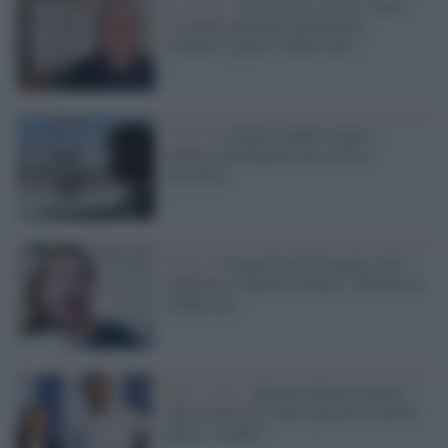
Razzismo /
Don Ciotti contro i muri:
"I confini generano ingiustizie,
violenze e guerre. Basta odio"
Covid /
L'Arabia Saudita riapre i
confini ai pellegrini (ma solo se
vaccinati)
Destra /
Controlli del Viminale sulle
riaperture e Meloni sbraita: "Pensino ai
clandestini"
Open Arms /
Meloni difende Salvini:
"Scioccante che vada a processo chi ha
difeso i confini"