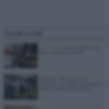
Articoli correlati
Il commento /
Il vuoto lasciato da un
Papa scomodo per i potenti
Mattarella: "Incoerenza tra la
solidarietà verso afghani che perdono la
libertà e il rifiuto ad accoglierli"