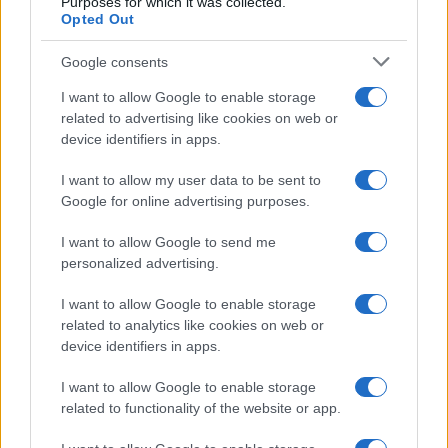
Purposes for which it was collected.
Opted Out
Syndication
Culture
Google consents
Salute
Globalist
I want to allow Google to enable storage
related to advertising like cookies on web or
Megachip
Globalscience
device identifiers in apps.
GiULia
Globalsport
I want to allow my user data to be sent to
Google for online advertising purposes.
Prima Pagina
I want to allow Google to send me
personalized advertising.
Giornale dello
Chi siamo
I want to allow Google to enable storage
Spettacolo
related to analytics like cookies on web or
Contributors
device identifiers in apps.
Wondernet
Facebook
I want to allow Google to enable storage
Giuliana Sgrena
related to functionality of the website or app.
Twitter