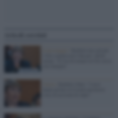
Articoli correlati
Il personaggio /
Bachelet non sarà più
l'Alto commissario Onu per i diritti
umani: "È l'ora di tornare in Cile con la
mia famiglia"
Guerra /
Bachelet (Onu): "I russi
hanno portato in Ucraina una horror
story di uccisioni di stupri"