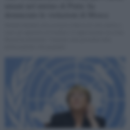
umani nel mirino di Putin: ha
denunciato le violazioni di Mosca
Michelle Bachelet aveva accusato la Russia di voler mettere a
tacere gli oppositori al Cremlino e il rappresentante russo Ilya
Barmin ha denunciato "l'aumento senza precedenti della
politicizzazione e dei pregiudizi