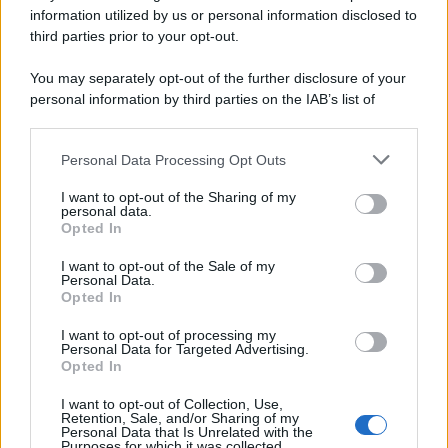
information utilized by us or personal information disclosed to
third parties prior to your opt-out.
Il centenario /
A L'Aquila arriva la mostra "Tito, 100 anni
You may separately opt-out of the further disclosure of your
attraverso la forma"
personal information by third parties on the IAB’s list of
downstream participants.
Personal Data Processing Opt Outs
This information may also be disclosed by us to third parties
Il medagliere /
Europei di nuoto: Pellecani guida una super
on the IAB’s List of Downstream Participants that may further
I want to opt-out of the Sharing of my
Italia
disclose it to other third parties.
personal data.
Opted In
Please note that this website/app uses one or more Google
services and may gather and store information including but
I want to opt-out of the Sale of my
Personal Data.
not limited to your visit or usage behaviour. You may click to
Opted In
grant or deny consent to Google and its third-party tags to
use your data for below specified purposes in below Google
I want to opt-out of processing my
consent section.
Personal Data for Targeted Advertising.
Opted In
I want to opt-out of Collection, Use,
Retention, Sale, and/or Sharing of my
Personal Data that Is Unrelated with the
Purposes for which it was collected.