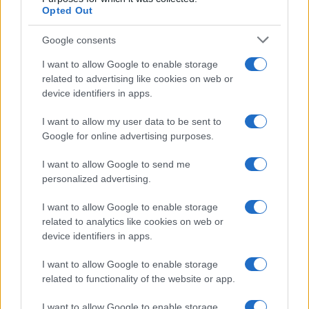
Opted Out
Syndication
Culture
Google consents
Salute
Globalist
I want to allow Google to enable storage
related to advertising like cookies on web or
Megachip
Globalscience
device identifiers in apps.
GiULia
Globalsport
I want to allow my user data to be sent to
Google for online advertising purposes.
Prima Pagina
I want to allow Google to send me
personalized advertising.
Giornale dello
Chi siamo
I want to allow Google to enable storage
Spettacolo
related to analytics like cookies on web or
Contributors
device identifiers in apps.
Wondernet
Facebook
I want to allow Google to enable storage
Giuliana Sgrena
related to functionality of the website or app.
Twitter
I want to allow Google to enable storage