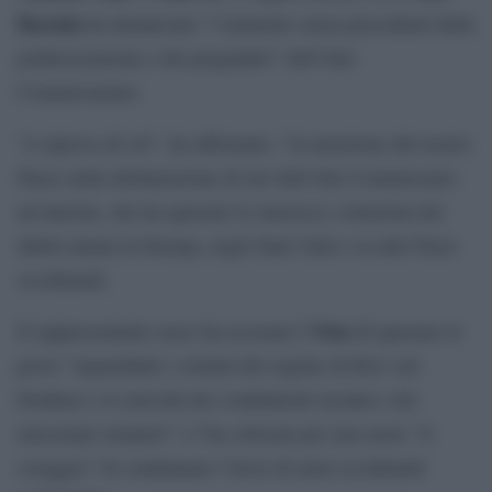
Barmin
ha denunciato “l’aumento senza precedenti della
politicizzazione e dei pregiudizi” dell’Alto
Commissariato.
“A riprova di ciò”, ha affermato, “la menzione del nostro
Paese nella dichiarazione di ieri dell’Alto Commissario
ad interim, che ha ignorato le massicce violazioni dei
diritti umani in Europa, negli Stati Uniti e in altri Paesi
occidentali.
Onu
Il rappresentante russo ha accusato l’
di ignorare le
prove “riguardanti i crimini del regime di Kiev nel
Donbass e le atrocità dei combattenti ucraini e dei
mercenari stranieri” e l’ha criticata per non avere “il
coraggio” di condannare l’invio di armi occidentali