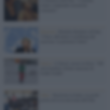
La denuncia dell'Onu: "I talebani
stanno compiendo esecuzioni
sommarie"
Giustizia /
Michelle Bachelet all'Onu:
"I Paesi affrontino il problema del
razzismo, la pazienza è finita"
Guerra /
L'Unicef, orrore in Siria: "500
mila bambini sfollati muoiono di
freddo freddo"
Unhcr /
Razzismo in Italia: tra pochi
giorni arriva la missione dell'Onu