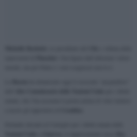
Michelle Bachelet
Cile
, ex presidente del
e vittima delle
Pinochet
repressioni di
. Una figura dall’altissimo valore
morale, ma per Putin e i suoi scagnozzi non lo è.
Russia
La
ha denunciato oggi il crescente “pregiudizio”
Alto Commissario delle Nazioni Unite
dell’
per i diritti
umani, che l’ha accusata il giorno prima di voler mettere
Cremlino
a tacere gli oppositori al
.
Parlando davanti al Consiglio per i diritti umani delle
Nazioni Unite
Ginevra
Ilya
a
, il rappresentante russo