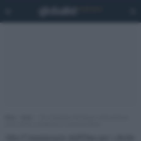
Home
>
Esteri
>
Alto Commissario dell’Onu per i diritti umani nel
mirino di Putin: ha denunciato le violazioni di Mosca
Alto Commissario dell'Onu per i diritti