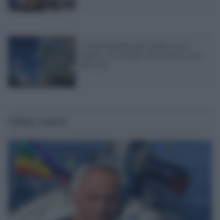
L’Onu risponde agli insulti fascio-
leghisti: le critiche sul razzismo sono
motivate
Ultime notizie