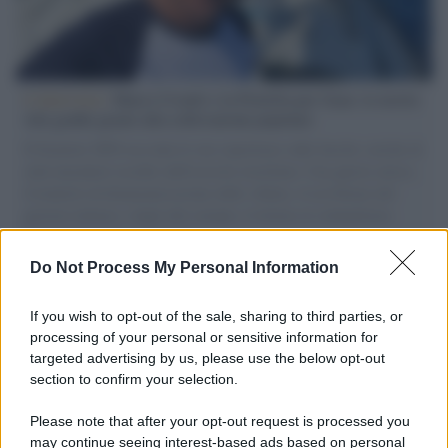
L'intervista /
Marco Croatti e la Flottilla per Gaza: le nostre
vele gonfie grazie alla sollevazione popolare
Il Senatore M5S racconta la sua esperienza sulle barche cariche di
aiuti umanitari assalite dall'esercito israeliano. Una guerra atroce,
il tentativo di disumanizzazione delle vittime, il servilismo del
governo italiano e degli altri europei, il ritorno al colonialismo.
L'importanza dei movimenti.
Do Not Process My Personal Information
Il caso /
Trump ha quasi esaurito l'arsenale Usa, ma il
tycoon smentisce
If you wish to opt-out of the sale, sharing to third parties, or
processing of your personal or sensitive information for
targeted advertising by us, please use the below opt-out
section to confirm your selection.
Chiesa /
Papa Leone XIV denuncia le violenze in Ucraina e
Russia e chiede il rispetto del diritto umanitario e della
Please note that after your opt-out request is processed you
diplomazia
may continue seeing interest-based ads based on personal