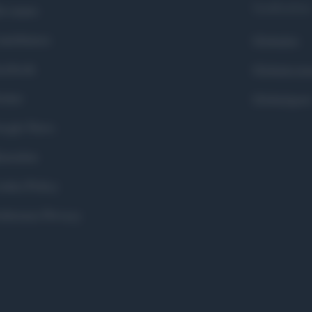
Syndication
i siamo
ntributors
Globalist
cebook
Globalscie
itter
Globalsport
ogle News
stodon
okie Policy
eferenze Privacy