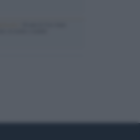
iversario /
90 anni di Yves Saint
nt, tra moda e scandali