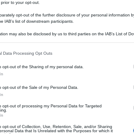
 prior to your opt-out.
rately opt-out of the further disclosure of your personal information by
he IAB’s list of downstream participants.
tion may also be disclosed by us to third parties on the IAB’s List of 
 that may further disclose it to other third parties.
 that this website/app uses one or more Google services and may gath
l Data Processing Opt Outs
illa
figlia di Putin, Kateryna Tikhonova
della
,
including but not limited to your visit or usage behaviour. You may click 
 to Google and its third-party tags to use your data for below specifi
cia
, facendo irruzione. Gli uomini hanno
o opt-out of the Sharing of my personal data.
ogle consent section.
In
accogliere i profughi ucraini.
erla occupata per
 autorità locali di utilizzare la villa per
o opt-out of the Sale of my Personal Data.
 Pierre Haffner ha scritto su Facebook:
In
utin a Biarritz”.
to opt-out of processing my Personal Data for Targeted
ing.
In
oto pubblicate su Twitter e Telegram mostrano
o opt-out of Collection, Use, Retention, Sale, and/or Sharing
suosa residenza – che disporrebbe di otto camere da
ersonal Data that Is Unrelated with the Purposes for which it