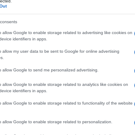
lected.
ucraina.
Out
 autorità locali di utilizzare la villa per
consents
 Pierre Haffner ha scritto su Facebook:
tin a Biarritz”.
o allow Google to enable storage related to advertising like cookies on
evice identifiers in apps.
Ulti
o allow my user data to be sent to Google for online advertising
s.
to allow Google to send me personalized advertising.
o allow Google to enable storage related to analytics like cookies on
evice identifiers in apps.
o allow Google to enable storage related to functionality of the website
L'int
Gaza:
o allow Google to enable storage related to personalization.
solle