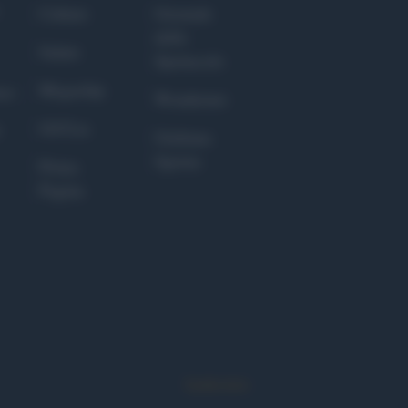
Culture
Giornale
dello
Salute
Spettacolo
Megachip
nce
Wondernet
GiULia
Giuliana
Sgrena
Prima
Pagina
Syndication