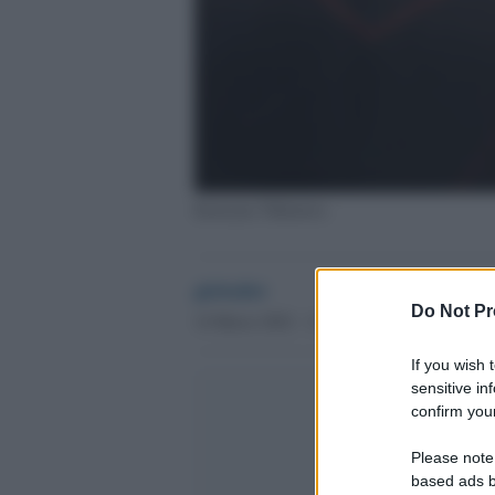
Kateryna Tikhonova
globalist
Do Not Pr
14 Marzo 2022 - 11.19
If you wish 
sensitive in
confirm your
Please note
based ads b