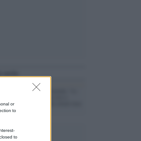
i anche
Palestina /
Netanyahu: "Le
forze israeliane non si
ritireranno dalle attuali linee
sonal or
a Gaza"
ection to
nterest-
closed to