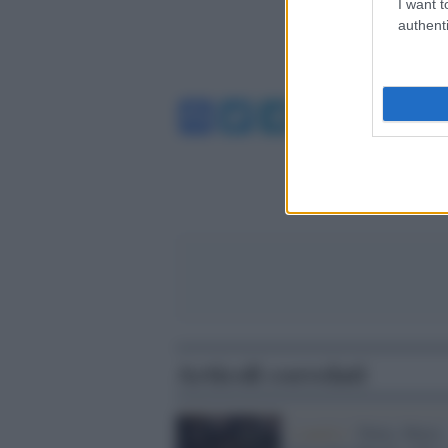
I want t
authenti
Facebook
Twitter
Telegram
WhatsA
Articoli correlati
L'analisi /
Putin, Maria