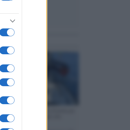
me notizie
ervista /
Marco Croatti e la Flottilla per
 le nostre vele gonfie grazie alla
vazione popolare