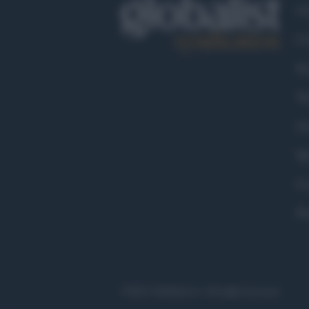
Ch
Co
Fa
Tw
Go
Ma
Co
Pr
©2021 Globalist.it • All right reserved.