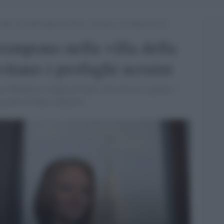
ella villa della figlia di Putin, e invitano i profughi ucraini
rrompono nella villa della
nvitano i profughi ucraini
a Tikhonova, la figlia di Putin. Gli attivisti ospitano i
stello di Putin a Biarritz"