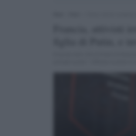
Home
>
Esteri
>
Francia, attivisti irrompono n
Francia, attivisti i
figlia di Putin, e i
Irruzione nella villa in Francia di Kateryn
profughi ucraini: "Abbiamo assaltato il ca