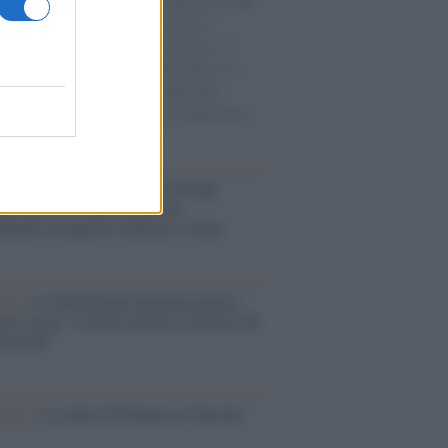
natore M5S racconta la sua esperienza sulle
e cariche di aiuti umanitari assalite
sercito israeliano. Una guerra atroce, il
ivo di disumanizzazione delle vittime, il
ismo del governo italiano e degli altri
ei, il ritorno al colonialismo. L'importanza
ovimenti.
tina /
Il Board of Peace di Trump
na il primo contratto per un
mentale avamposto militare a Gaza
nto /
La Sila diventa un palcoscenico
rale: nasce “A Farla Amare Comincia Tu
ra Sila”
cordo /
Le radici di Francesco Guccini