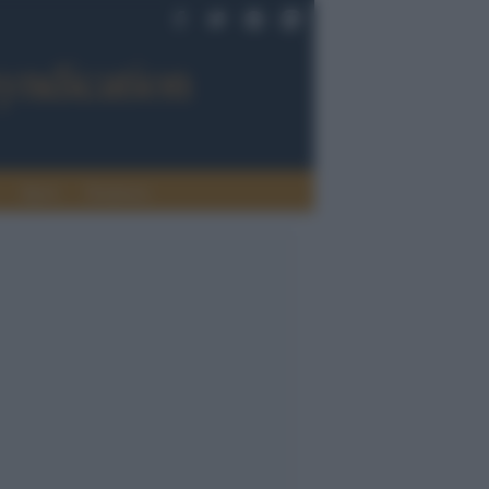
Sport
Tendenze