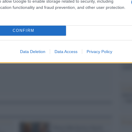
Il Se
o allow Google to enable storage related to security, including
barch
cation functionality and fraud prevention, and other user protection.
dall'e
tentat
servil
pp
CONFIRM
europ
dei m
Data Deletion
Data Access
Privacy Policy
Pales
asseg
rudi
L'eve
natu
– Ope
Il ri
Elton John faccia a faccia