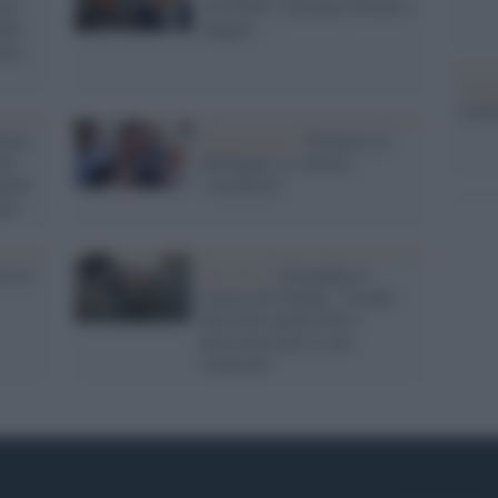
sue
con Putin: l'incontro fissato a
ulle
maggio
una
L'ann
Laure
Peace
Democratici /
Primarie in
imo
Michigan, la vittoria
ntale
"socialista"
aza
ssa e
Tel Aviv /
Netanyahu si
smarca da Trump: "Israele
farà tutto quello che è
necessario per la sua
sicurezza"