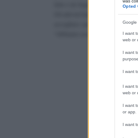
was col
letto e tre bagni – con la bandiera 
Opted 
Gli attivisti hanno già proposto alle
Google 
accogliere i profughi. Uno di loro,
“Abbiamo assaltato il castello di Pu
I want t
web or d
I want t
purpose
I want 
I want t
web or d
I want t
or app.
I want t