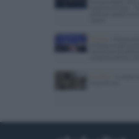
Giovanna Maglie sulle 
condizioni di salute: "S
gambe un cappotto non 
coperta"
Palestina /
Il Board of 
di Trump assegna il pr
contratto per un rudime
avamposto militare a G
Il conflitto /
La mafia ru
l'arma del caos