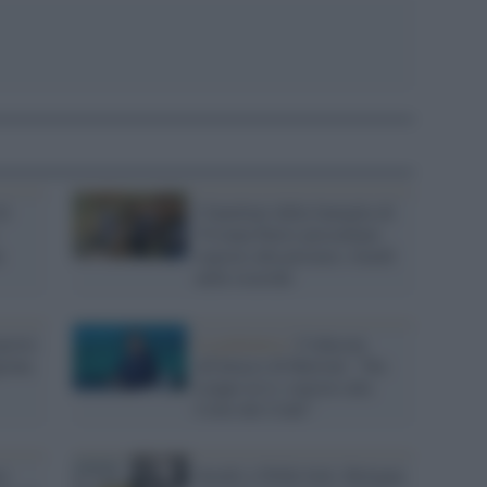
Al
I familiari della famiglia di
Viviana Parisi presentano
n
esposto alla procura: ritardi
nelle ricerche
sposto
La polemica /
Codacons
ione,
all'attacco di Burioni: "Sta
troppo in tv, esposto alla
Corte dei Conti"
se
Insulti a Nilde Iotti, Bologna