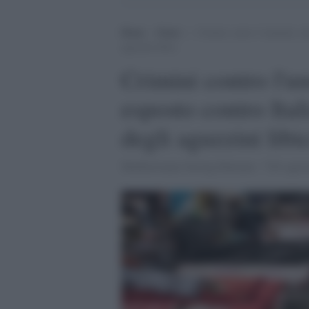
Home
>
Esteri
>
Crimini contro l’umanità, all
aguzzini libici
Crimini contro l'um
esposto contro Ital
degli aguzzini libi
Mediterranea Saving Humans: "Gli aguzzini