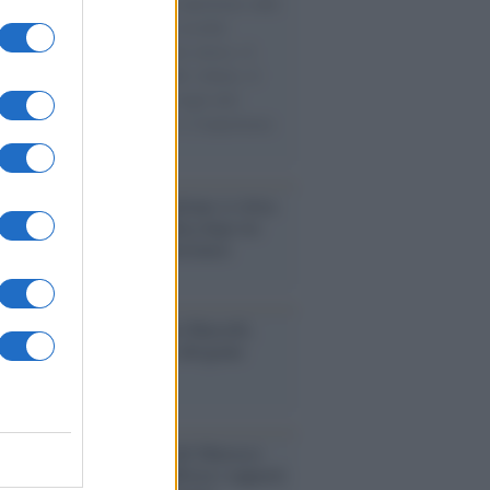
natore M5S racconta la sua esperienza sulle
e cariche di aiuti umanitari assalite
sercito israeliano. Una guerra atroce, il
ivo di disumanizzazione delle vittime, il
ismo del governo italiano e degli altri
ei, il ritorno al colonialismo. L'importanza
ovimenti.
iordania /
L’esercito israeliano si ritira
ampo profughi di Qalandiya dopo tre
i di violenze contro i palestinesi
nalismo /
Addio a Stefano Marcelli,
na della Rai di Firenze e dirigente
Usigrai
enario /
Ceuta, l’ombra del Marocco
assalto mentre Trump rafforza i rapporti