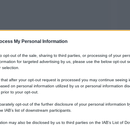
ocess My Personal Information
to opt-out of the sale, sharing to third parties, or processing of your per
formation for targeted advertising by us, please use the below opt-out s
ancora il dito contro una delle più grandi
 selection.
tua violazione dei diritti umani sulla pelle delle
 that after your opt-out request is processed you may continue seeing i
pa’ quella di essere nati poveri in un mondo
ased on personal information utilized by us or personal information dis
 prior to your opt-out.
anza, come la definisce Oxfam, fa possedere a
parte della ricchezza prodotta in un mondo di 7
rately opt-out of the further disclosure of your personal information by
he IAB’s list of downstream participants.
tion may also be disclosed by us to third parties on the IAB’s List of 
Olanda), Adala for All (Francia) e StraLi (Italia),
 that may further disclose it to other third parties.