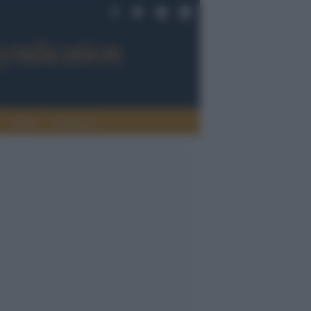
Sport
Tendenze