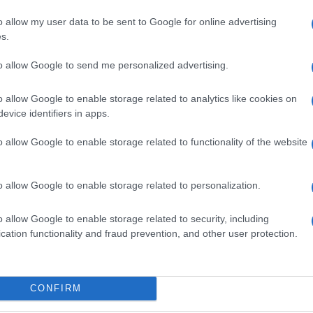
navi italiane e da agenzie di sorveglianza
Il Se
barch
o allow my user data to be sent to Google for online advertising
 da violare in tema di Convenzioni Internazionali
dall'e
s.
tentat
servil
to allow Google to send me personalized advertising.
europ
mocratici’ che siedono in Parlamento e al
dei m
o allow Google to enable storage related to analytics like cookies on
nanziamento del memorandum Italia-Libia grazie
evice identifiers in apps.
 contro l’umanità, leggano e riflettano” dice
Cisg
o allow Google to enable storage related to functionality of the website
dal c
ns.
giorn
ondo il quale ‘per stabilizzare la Libia
o allow Google to enable storage related to personalization.
trocità, per farle cessare’. L’esito disastroso
Gior
o allow Google to enable storage related to security, including
colon
o 24 dicembre è sotto gli occhi di tutti. E sono
cation functionality and fraud prevention, and other user protection.
dell'
 soldi e dai mezzi italiani ed europei a rendere
zazione in Libia. Paese, per inciso, dove, grazie
Lo sc
CONFIRM
regoni che tante sofferenze ha causato a persone
sull’