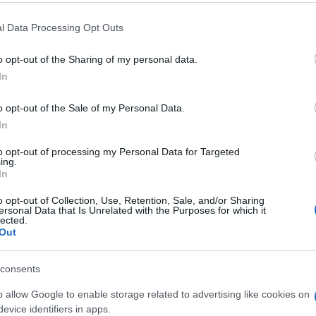
i alla Corte penale internazionale dell’Aja
 that this website/app uses one or more Google services and may gath
l Data Processing Opt Outs
plicità nel reato di ‘crimini contro l’umanità’.
including but not limited to your visit or usage behaviour. You may click 
 to Google and its third-party tags to use your data for below specifi
o opt-out of the Sharing of my personal data.
ogle consent section.
o, che quegli aguzzini libici, quei banditi,
In
oli, hanno dei complici – dice Mediterranea – Non
Ulti
o opt-out of the Sale of my Personal Data.
n spuntano dai meandri più oscuri della natura
In
l soldo’ di ‘civilissimi’ governi europei, hanno
to opt-out of processing my Personal Data for Targeted
di milioni di euro votati da altrettanto civilissimi
ing.
In
inire il ‘dono’ di 20 motovedette italiane a una
o opt-out of Collection, Use, Retention, Sale, and/or Sharing
 che ha tra i suoi membri un criminale ricercato
ersonal Data that Is Unrelated with the Purposes for which it
lected.
rché catturino e deportino donne, uomini e
Out
la morte e dalla sofferenza. Campi di
L'int
consents
per impedire che le persone possano chiedere
Gaza:
elle deportazioni, operate con mezzi forniti
o allow Google to enable storage related to advertising like cookies on
solle
evice identifiers in apps.