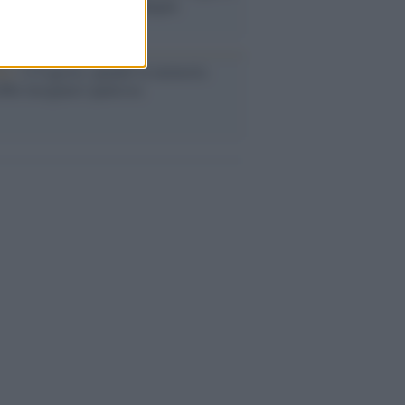
abat e trama contro la Spagna
ta /
L'8 agosto, quando la memoria
bbe insegnarci qualcosa