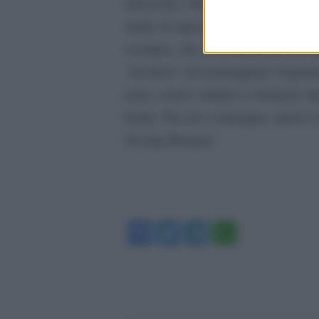
innocenti, l’Italia non conta più nu
mafie di ogni tipo, c’è sempre qua
esempio, che coerentemente con qu
‘mestiere’ nel maneggiare l’argom
terra, contro crimini e criminali. 
fondo. Per noi comunque, motivo i
Saving Humans
Facebook
Twitter
Telegram
WhatsA