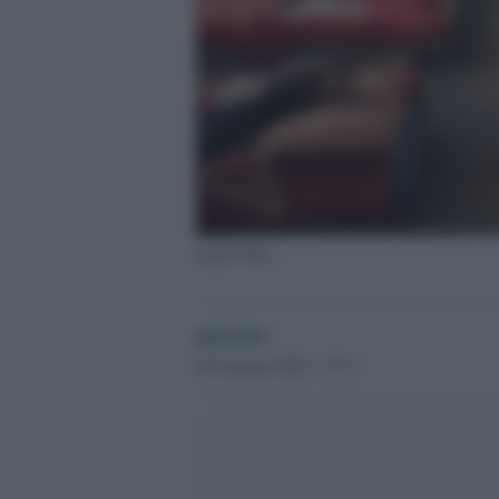
Lager libici
globalist
18 Gennaio 2022 - 17.11