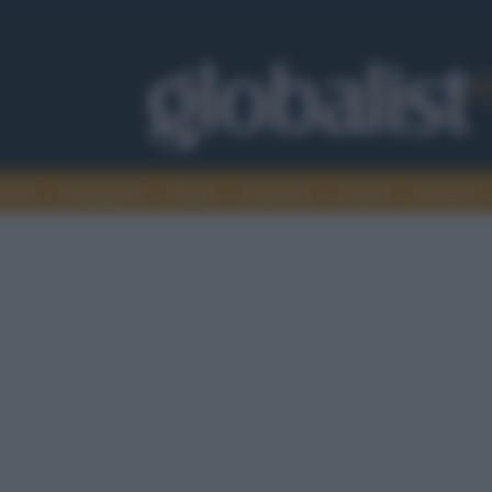
omia
Intelligence
Media
Ambiente
Cultura
Scienza