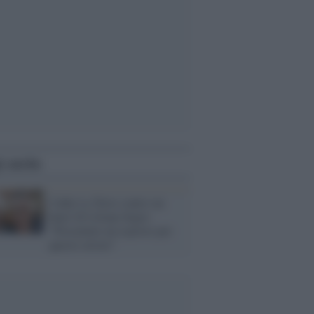
i anche
Cathy La Torre contro un
hater di Liliana Segre:
"Presentato un esposto per
questo orrore"