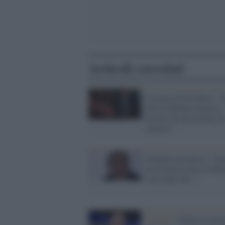
Articoli correlati
L'accusa di De Falco: "
Cpr di Milano torture e
lesioni, ho presentato u
esposto"
Orlando all'attacco: "E
in Procura contro la Reg
sono anni che..."
Covid19 /
Dopo le accu