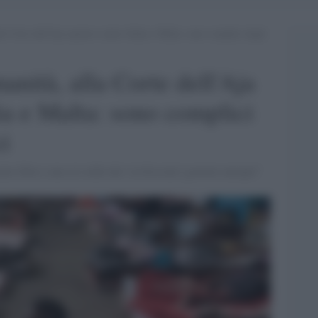
a Corte dell’Aja esposto contro Italia e Malta: sono complici degli
anità, alla Corte dell'Aja
ia e Malta: sono complici
ci
 libici sono al soldo dei 'civilissimi' governi europei"