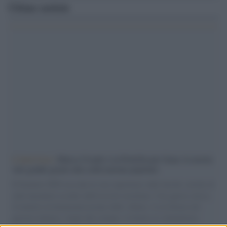
Ultime notizie
L'intervista /
Marco Croatti e la Flottilla per Gaza: le nostre
vele gonfie grazie alla sollevazione popolare
Il Senatore M5S racconta la sua esperienza sulle barche cariche di
aiuti umanitari assalite dall'esercito israeliano. Una guerra atroce,
il tentativo di disumanizzazione delle vittime, il servilismo del
governo italiano e degli altri europei, il ritorno al colonialismo.