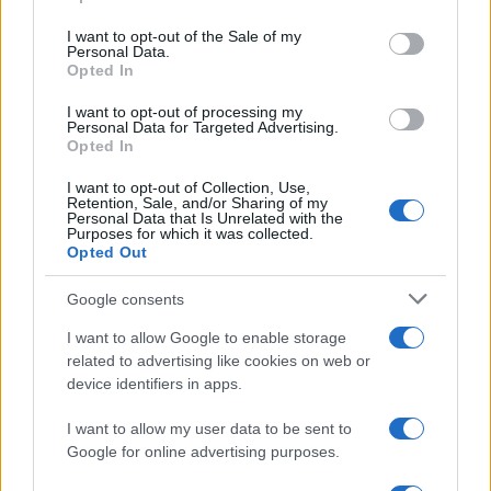
Please note that this website/app uses one or more Google
services and may gather and store information including but
I want to opt-out of the Sale of my
Personal Data.
not limited to your visit or usage behaviour. You may click to
Opted In
grant or deny consent to Google and its third-party tags to
use your data for below specified purposes in below Google
I want to opt-out of processing my
consent section.
Personal Data for Targeted Advertising.
Opted In
I want to opt-out of Collection, Use,
Retention, Sale, and/or Sharing of my
Personal Data that Is Unrelated with the
Purposes for which it was collected.
Opted Out
Syndication
Culture
Google consents
Salute
Globalist
I want to allow Google to enable storage
related to advertising like cookies on web or
Megachip
Globalscience
device identifiers in apps.
GiULia
Globalsport
I want to allow my user data to be sent to
Google for online advertising purposes.
Prima Pagina