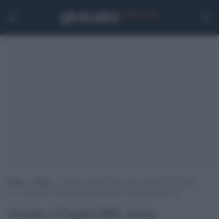
Home
>
Esteri
>
Assalto a Capitol Hill, nuove rivelazioni: Trump
aveva contattato la Guardia Nazionale per difendere i suoi fan
Assalto a Capitol Hill, nuove