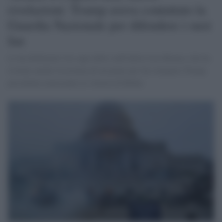
rivelazioni: Trump aveva contattato la
Guardia Nazionale per difendere i suoi
fan
Lo ha dichiarato l'ex capo dello staff della Casa Bianca, che ha
rivelato anche l'esistenza di un piano per far rimanere Trump
presidente nonostante la vittoria di Biden