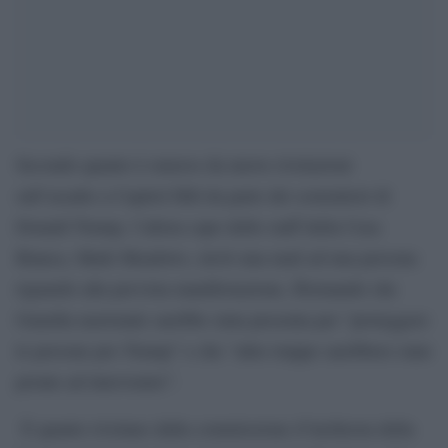
Secondo quanto è emerso da nuove rivelazioni
sull’assalto a Capitol Hill da parte dei sostenitori di
Donald Trump, l’allora capo dello staff della Casa
Bianca, Mark Meadows, inviò una mail ad una persona
riguardo alla prevista manifestazione, ffermando che
Guardia nazionale sarebbe stata presenta per “proteggere
le persone pro Trump” e che “altre truppe sarebbero state
pronte ad intervenire”.
È quanto rivelano dalla commissione d’inchiesta della