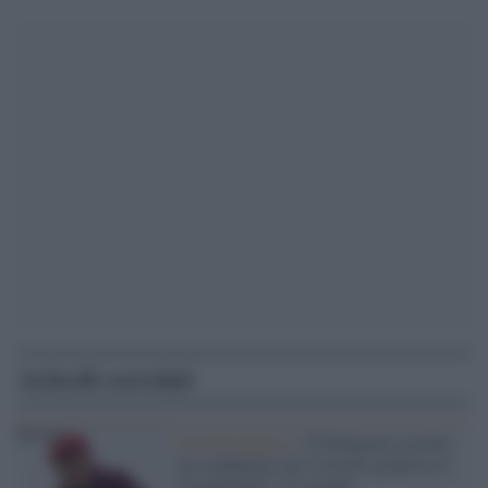
Articoli correlati
Estrema Destra /
Il Pentagono assume
un condannato per l'assalto golpista al
Campidoglio e lo manda