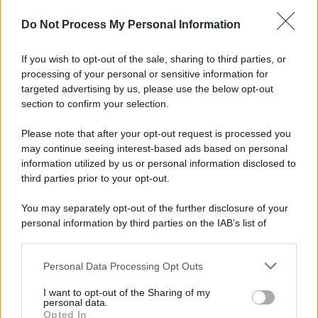
L'importanza dei movimenti.
Do Not Process My Personal Information
Il ricordo /
Le radici di Francesco Guccini
If you wish to opt-out of the sale, sharing to third parties, or
processing of your personal or sensitive information for
targeted advertising by us, please use the below opt-out
section to confirm your selection.
L'anniversario /
90 anni di Yves Saint Laurent, tra moda e
scandali
Please note that after your opt-out request is processed you
may continue seeing interest-based ads based on personal
information utilized by us or personal information disclosed to
third parties prior to your opt-out.
Il ricordo /
Il nostro incontro con Francesco Guccini
You may separately opt-out of the further disclosure of your
personal information by third parties on the IAB’s list of
downstream participants.
Personal Data Processing Opt Outs
This information may also be disclosed by us to third parties
Musica /
Love Sensation, il primo duetto di Madonna e Kylie
on the IAB’s List of Downstream Participants that may further
I want to opt-out of the Sharing of my
Minogue
disclose it to other third parties.
personal data.
Opted In