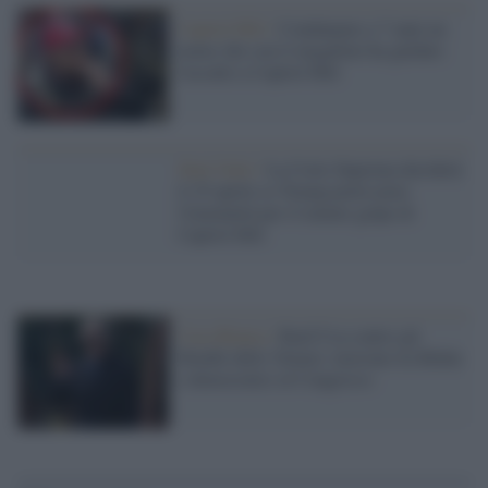
Capitol Hill /
Condannato a 7 anni un
uomo che con il megafono ha guidato
l'assalto a Capitol Hill
Stati Uniti /
La Corte Suprema deciderà
il 25 aprile se Trump potrà avere
l'immunità per il tentato golpe di
Capitol Hill
Casa Bianca /
Raid Usa contro gli
Houthi dello Yemen: tensione tra Biden
e democratici al Congresso