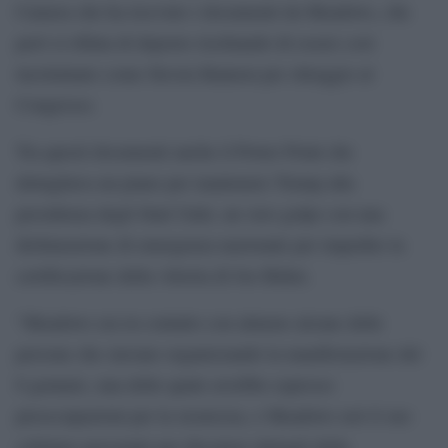
Camera che ha ricevuto i documenti da Meadows, che
però si rifiuta di deporre rischiando di essere così
incriminato come Steven Bannon per oltraggio al
Congresso.
Tra questi documenti anche il Power Point che
dettagliava un piano per mantenere Trump alla
presidenza degli Stati Uniti, un vero golpe con una
dichiarazione di emergenza nazionale per impedire la
certificazione della vittoria di Joe Biden.
“Meadows era in contatto con almeno alcune delle
persone che stavano organizzando la manifestazione del
6 gennaio, una delle quale avrebbe espresso
preoccupazioni per la sicurezza, e Meadows usò il suo
cellulare personale per discutere dettagli della