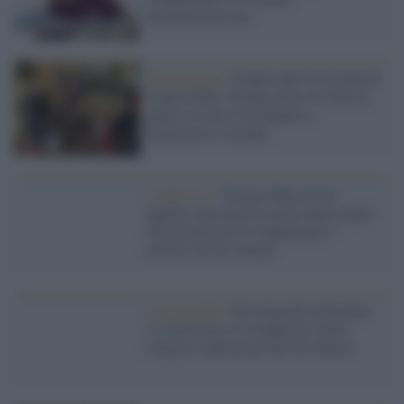
all'antiterrorismo
Washington /
Cinque anni fa il golpe di
Capitol Hill: Trump invece di stare in
galera sta alla Casa Bianca a
minacciare il mondo
Congresso /
Trump rifiuta di far
apporre una targa in onore degli agenti
che fermarono in Campidoglio i
golpisti da lui istigati
Capitol Hill /
Gli oligarchi miliardari
si convertono al 'trumpismo' nella
religiosa adorazione del dio denaro