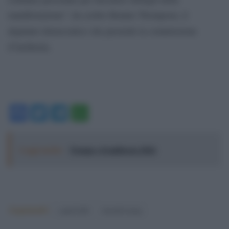
manifestazione”, ha scritto Bennie Thompson, il
deputato democratico che presiede la commissione
d’inchiesta.
Facebook
Twitter
Telegram
WhatsApp
Leggi anche:
Trump e il midterm 2026
Argomenti:
capitol hill
donald trump