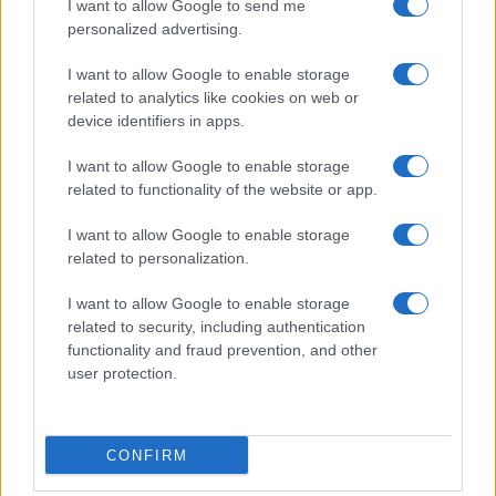
I want to allow Google to send me
personalized advertising.
Giornale dello
Chi siamo
I want to allow Google to enable storage
Spettacolo
related to analytics like cookies on web or
Contributors
device identifiers in apps.
Wondernet
Facebook
I want to allow Google to enable storage
Giuliana Sgrena
related to functionality of the website or app.
Twitter
I want to allow Google to enable storage
Google News
related to personalization.
Mastodon
I want to allow Google to enable storage
related to security, including authentication
Cookie Policy
functionality and fraud prevention, and other
user protection.
Preferenze Privacy
CONFIRM