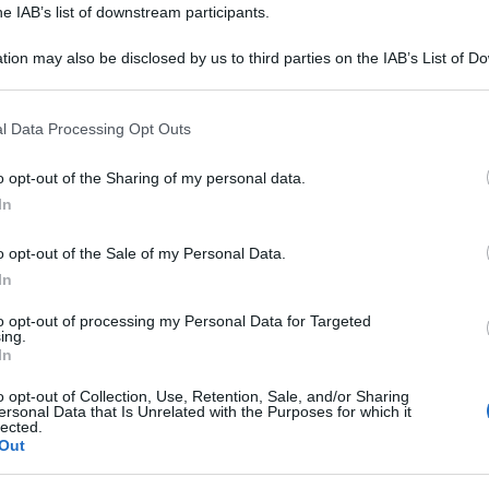
he IAB’s list of downstream participants.
tion may also be disclosed by us to third parties on the IAB’s List of 
 that may further disclose it to other third parties.
 that this website/app uses one or more Google services and may gath
l Data Processing Opt Outs
including but not limited to your visit or usage behaviour. You may click 
 to Google and its third-party tags to use your data for below specifi
o opt-out of the Sharing of my personal data.
ogle consent section.
iaro ed evidente.
In
o opt-out of the Sale of my Personal Data.
mento di ricordare almeno tutti quelli che hanno
In
buon senso di Bolsonaro, e per coloro che magari
to opt-out of processing my Personal Data for Targeted
ato con la vita.
ing.
In
a presentato oggi un progetto per la costruzione
o opt-out of Collection, Use, Retention, Sale, and/or Sharing
ersonal Data that Is Unrelated with the Purposes for which it
o di Brasilia per ricordare le vittime della
lected.
Out
gigante sudamericano ha finora causato quasi