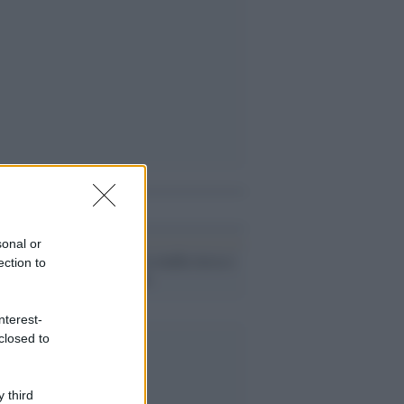
i anche
sonal or
Il conflitto /
La mafia russa e
ection to
l'arma del caos
nterest-
closed to
 third