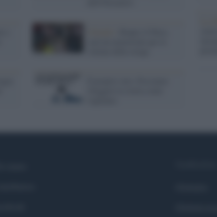
dell'Olocausto
La ri
centr
ti e
Orlando /
Riapre il Pulse,
europ
o
sarà un memoriale per le
prim
vittime della strage
egia
È proprio vero. Possiamo
n
rileggere la storia come
vogliamo
Syndication
i siamo
ntributors
Globalist
cebook
Globalscie