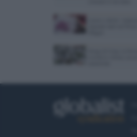
costruire il suo muro
Lavoro e diritti: sindaca
migranti uniti nel Prim
Maggio
Strage di Utoya, la Norv
ricorda le vittime con u
memoriale
Ch
Co
Fa