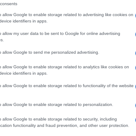
consents
ere viva la memoria di questa, che è la più
o allow Google to enable storage related to advertising like cookies on
evice identifiers in apps.
ria del Brasile ,che lascia una cicatrice nella
Ulti
tto che potrebbe essere votato questa settimana.
o allow my user data to be sent to Google for online advertising
s.
 senatori di vari partiti di opposizione, Omar
to allow Google to send me personalized advertising.
amente presidente e relatore della Commissione
a pandemia istituita al Senato.
o allow Google to enable storage related to analytics like cookies on
evice identifiers in apps.
e un rapporto finale a metà mese.
o allow Google to enable storage related to functionality of the website
ione della crisi sanitaria c’è chiaramente il
L'int
o allow Google to enable storage related to personalization.
Bolsonaro.
Gaza:
solle
o allow Google to enable storage related to security, including
cation functionality and fraud prevention, and other user protection.
Il Se
barch