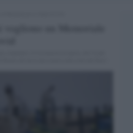
no un Memoriale per le vittime di Covid
ani vogliono un Memoriale
ovid
 a mantenere viva la memoria di questa, che è la più
l Brasile che lascia una cicatrice nella storia del Paese",