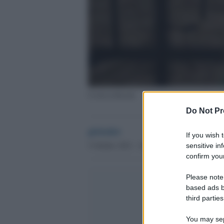
Covid in Brasile
Do Not Pr
globalist
If you wish 
5 Ottobre 2021 - 18.18
sensitive in
confirm your
Please note
based ads b
third parties
You may sepa