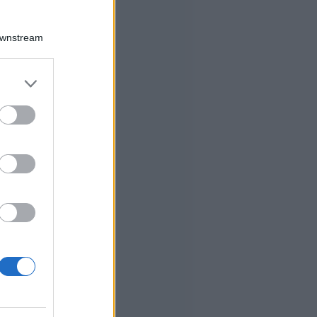
Downstream
er and store
to grant or
ed purposes