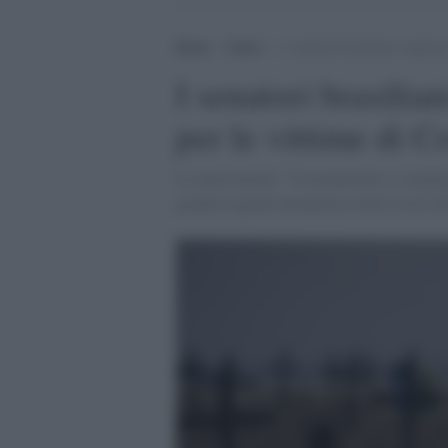
Home
>
Esteri
>
I senatori brasiliani voglio
I senatori brasili
per le vittime di C
Le motivazioni: "Il monumento si impegna
grande tragedia umanitaria nella storia de