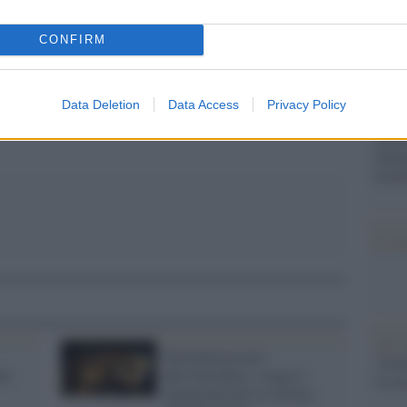
dall'e
pp
tentat
CONFIRM
servil
europ
dei m
Data Deletion
Data Access
Privacy Policy
Perch
famig
tecno
Il co
Tel 
Nell'anniversario
"Isra
ei
dell'Anschluss, sorge il
la su
memoriale per le vittime