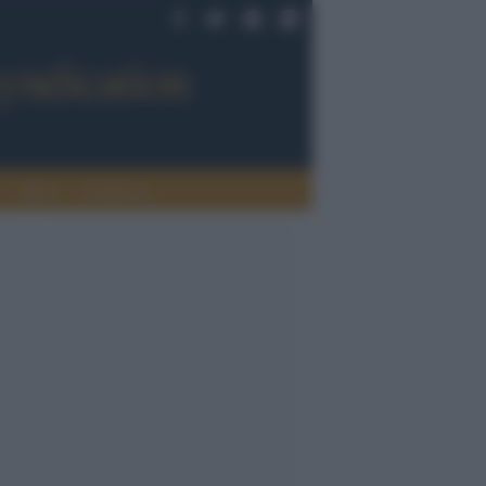
Sport
Tendenze