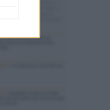
sercito israeliano. Una guerra atroce, il
ivo di disumanizzazione delle vittime, il
ismo del governo italiano e degli altri
ei, il ritorno al colonialismo. L'importanza
ovimenti.
é i centri di intrattenimento per
lie investono in attrazioni ad alta
logia
nflitto /
La mafia russa e l'arma del caos
Aviv /
Netanyahu si smarca da Trump:
ele farà tutto quello che è necessario per
a sicurezza"