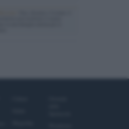
flessione /
Pace, disarmo e Ucraina: il
osinistra non trasformi il riarmo
eo in una battaglia interna per le
arie
Culture
Giornale
dello
Salute
Spettacolo
Megachip
nce
Wondernet