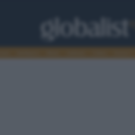
omia
Intelligence
Media
Ambiente
Cultura
Scienza