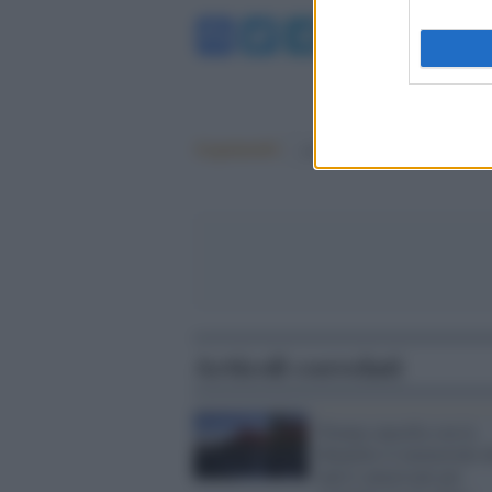
Facebook
Twitter
Telegram
WhatsA
Argomenti:
covid-19
Articoli correlati
Trump cancella con la
dinamite il memoriale d
nativi americani per