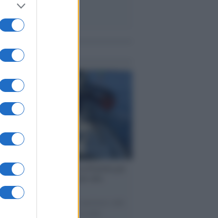
me notizie
ervista /
Marco Croatti e la Flottilla per
 le nostre vele gonfie grazie alla
vazione popolare
natore M5S racconta la sua esperienza sulle
e cariche di aiuti umanitari assalite