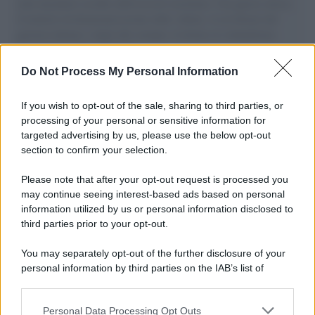
aiuti umanitari assalite dall'esercito israeliano. Una guerra atroce,
il tentativo di disumanizzazione delle vittime, il servilismo del
governo italiano e degli altri europei, il ritorno al colonialismo.
L'importanza dei movimenti.
Do Not Process My Personal Information
L'attesa /
Un estate di calcio: tra Mondiali e Serie A
If you wish to opt-out of the sale, sharing to third parties, or
processing of your personal or sensitive information for
targeted advertising by us, please use the below opt-out
section to confirm your selection.
Imperialismo /
Petrolio e prepotenze di Trump: una società
legata a 'Donald' vuole perforare la Groenlandia senza
Please note that after your opt-out request is processed you
autorizzazione
may continue seeing interest-based ads based on personal
information utilized by us or personal information disclosed to
third parties prior to your opt-out.
Musica /
Al maestro Francesco Guccini
You may separately opt-out of the further disclosure of your
personal information by third parties on the IAB’s list of
downstream participants.
Personal Data Processing Opt Outs
This information may also be disclosed by us to third parties