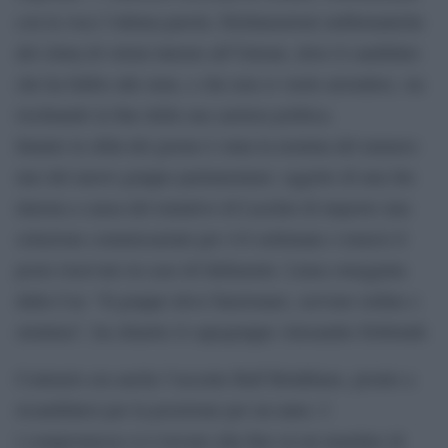
con la voce l’ultima parola. Dichiarazioni emblematiche
del clima di veleni interno all’Unione, dove il candidato
che ha fallito alle urne, e che non si vuole arrendere, sta
rischiando la fine della sua carriera politica.
Intanto la sfida del giorno è stata la nomina del numero
uno del nuovo gruppo parlamentare: oggetto di una lite
interna a causa del tentativo di Laschet di imporre una
soluzione commissariale per 4-6 settimane e tenersi il
posto riservato in caso di fallimento. Linea osteggiata
dalla Csu: “Il gruppo deve funzionare, servono ordine e
struttura”, ha chiarito il capogruppo Alexander Dobrindt.
Contrario era anche l’uscente Ralf Brinkhaus, pronto a
ricandidarsi per la posizione per un anno. I
l compromesso si è trovato alla fine su un mandato di