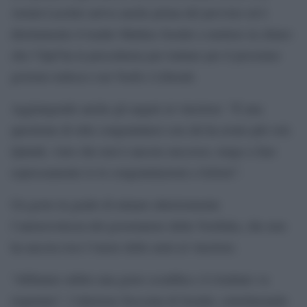
Armin Laschet arriva anche prima del previsto ed è
direttamente il leader Markus Soeder a mettere in chiaro
che l’Spd ha la precedenza per trattare per il prossimo
governo tedesco con Verdi e Liberali.
Aggiungendo anche gli auguri al vincitore: “È una
questione di stile congratularsi con chi ha avuto più voti.
Quindi, visto che non è ancora successo, tengo a fare
espressamente io le congratulazioni a Scholz”.
Un gesto in grado di minare ulteriormente
l’autorevolezza del governatore della Vestfalia, che non
ha ancora reso l’onore delle armi al vincitore.
“Abbiamo subito una grave sconfitta e il risultato va
rispettato”, l’ulteriore frecciata di Soeder, sottolineando