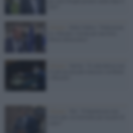
per avere Draghi premier anche dopo il
2023"
Alleanze /
Della Vedova: "Federazione
tra +Europa e Azione per una forza
liberal-democratica"
Alleanze /
Salvini: "Il centrodestra non
c'è più ma non può rinascere con Renzi
e Mastella"
Alleanze /
Toti: "Il bipolarismo non
esiste più, ora lavoriamo per un polo di
centro"