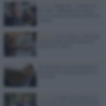
Elezioni /
Beppe Sala: "L'alleanza tra
Pd e M5s è obbligatoria per vincere,
ma è il momento di parlare dei punti in
comune"
Alleanza /
Verdi e Sinistra: "Serve una
coalizione larga ma che esprima un
progetto per il paese"
Pd, Letta indica le priorità del partito:
un percorso di alleanza (progressista)
con il M5s
Scenari /
La proposta di Giorgio Gori:
"Lavoriamo a una coalizione riformista