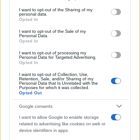
Il ricordo /
Quando Guccini raccontava le "Cronache
on the IAB’s List of Downstream Participants that may further
I want to opt-out of the Sharing of my
epafaniche": l'intervista all'artista che si definiva un
disclose it to other third parties.
personal data.
'narratore'
Opted In
Please note that this website/app uses one or more Google
services and may gather and store information including but
I want to opt-out of the Sale of my
Personal Data.
not limited to your visit or usage behaviour. You may click to
Opted In
grant or deny consent to Google and its third-party tags to
use your data for below specified purposes in below Google
I want to opt-out of processing my
consent section.
Personal Data for Targeted Advertising.
Opted In
I want to opt-out of Collection, Use,
Retention, Sale, and/or Sharing of my
Personal Data that Is Unrelated with the
Purposes for which it was collected.
Opted Out
Syndication
Culture
Google consents
Salute
Globalist
I want to allow Google to enable storage
related to advertising like cookies on web or
Megachip
Globalscience
device identifiers in apps.