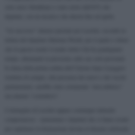
sette mesi: Brinkhaus è stato eletto dall′85% dei
deputati, con un incarico che durerà fino ad aprile.
“Un successo” almeno parziale per Laschet, secondo la
lettura del deputato Marinaa Wendt, per il quale è chiaro
che in questo modo il leader della Cdu ha guadagnato
tempo, allentando la pressione sulle sue sorti personali.
Il clima della prima seduta dell’Unione dopo il peggior
risultato di sempre, alla presenza dei nuovi e dei vecchi
parlamentari, sarebbe stato certamente “non euforico”
ma almeno “costruttivo”.
L’immagine di Laschet appare comunque talmente
compromessa – aumentano i deputati che si fanno avanti
per esprimere la frustrazione dovuta al disastro elettorale