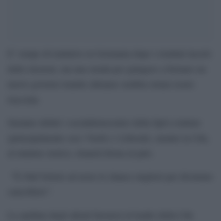
E’ tempo di trattative in Germania dopo i risultati incerti
delle elezioni, ma una strada per giungere a formare un
nuovo governo tramite alleanze sembra ormai essere
tracciata.
Saranno infatti i socialdemocratici della Spd a trattare
(principalmente con i Verdi e i Liberali), mentre la Cdu,
al minimo storico, rimarrà ferma al palo.
″È Olaf Scholz ad avere le chance migliori per diventare
cancelliere”.
La spallata degli alleati bavaresi al leader della Cdu