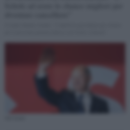
Scholz ad avere le chance migliori per
diventare cancelliere”
Il leader Markus Soeder: "L’Spd ha la precedenza per trattare
per il prossimo governo tedesco con Verdi e Liberali".
Olaf Scholz