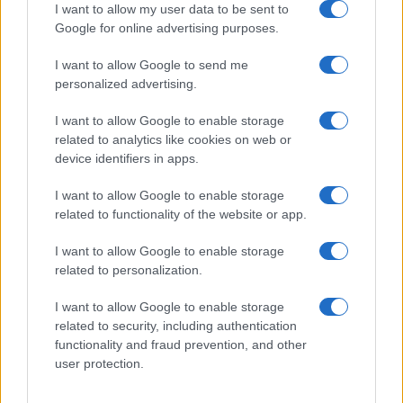
GiULia
Globalsport
I want to allow my user data to be sent to
Google for online advertising purposes.
Prima Pagina
I want to allow Google to send me
personalized advertising.
Giornale dello
Chi siamo
I want to allow Google to enable storage
Spettacolo
related to analytics like cookies on web or
Contributors
device identifiers in apps.
Wondernet
Facebook
I want to allow Google to enable storage
Giuliana Sgrena
related to functionality of the website or app.
Twitter
I want to allow Google to enable storage
Google News
related to personalization.
Mastodon
I want to allow Google to enable storage
related to security, including authentication
Cookie Policy
functionality and fraud prevention, and other
user protection.
Preferenze Privacy