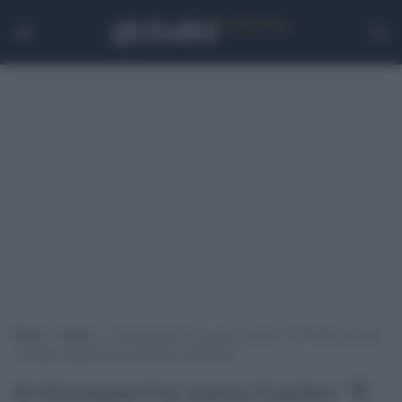
Home
>
Esteri
>
In Germania Csu scarica Laschet: ″È Scholz ad avere
le chance migliori per diventare cancelliere”
In Germania Csu scarica Laschet: ″È