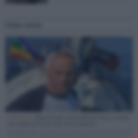
Ultime notizie
L'intervista /
Marco Croatti e la Flottilla per Gaza: le nostre
vele gonfie grazie alla sollevazione popolare
Il Senatore M5S racconta la sua esperienza sulle barche cariche di