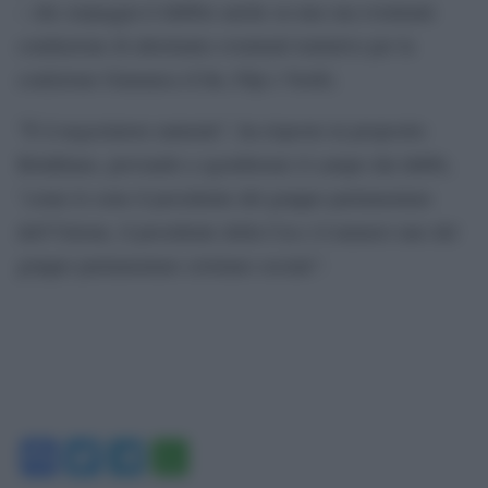
– che serpeggia il dubbio anche su una sua eventuale
conduzione di altrettanto eventuali trattative per la
coalizione Giamaica (Cdu, Fdp e Verdi).
”È il negoziatore naturale”, ha risposto in proposito
Brinkhaus, provando a sgomberare il campo dai dubbi,
“come lo sono il presidente del gruppo parlamentare
dell’Unione, il presidente della Csu e il numero uno del
gruppo parlamentare cristiano sociale”.
Facebook
Twitter
Telegram
WhatsApp