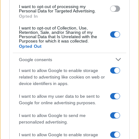
use your data for below specified purposes in below Google
I want to opt-out of processing my
consent section.
Personal Data for Targeted Advertising.
Opted In
I want to opt-out of Collection, Use,
Retention, Sale, and/or Sharing of my
Personal Data that Is Unrelated with the
Purposes for which it was collected.
Opted Out
Syndication
Culture
Google consents
Salute
Globalist
I want to allow Google to enable storage
related to advertising like cookies on web or
Megachip
Globalscience
device identifiers in apps.
GiULia
Globalsport
I want to allow my user data to be sent to
Google for online advertising purposes.
Prima Pagina
I want to allow Google to send me
personalized advertising.
Giornale dello
Chi siamo
I want to allow Google to enable storage