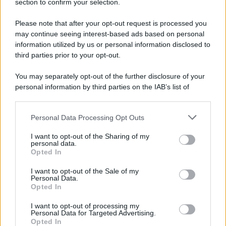
section to confirm your selection.
L'evento /
La Sila diventa un palcoscenico naturale: nasce “A
Farla Amare Comincia Tu – Opera Sila”
Please note that after your opt-out request is processed you
may continue seeing interest-based ads based on personal
information utilized by us or personal information disclosed to
third parties prior to your opt-out.
Il ricordo /
Le radici di Francesco Guccini
You may separately opt-out of the further disclosure of your
personal information by third parties on the IAB’s list of
downstream participants.
Personal Data Processing Opt Outs
This information may also be disclosed by us to third parties
L'anniversario /
90 anni di Yves Saint Laurent, tra moda e
on the IAB’s List of Downstream Participants that may further
I want to opt-out of the Sharing of my
scandali
disclose it to other third parties.
personal data.
Opted In
Please note that this website/app uses one or more Google
services and may gather and store information including but
I want to opt-out of the Sale of my
Personal Data.
not limited to your visit or usage behaviour. You may click to
Opted In
grant or deny consent to Google and its third-party tags to
use your data for below specified purposes in below Google
I want to opt-out of processing my
consent section.
Personal Data for Targeted Advertising.
Opted In