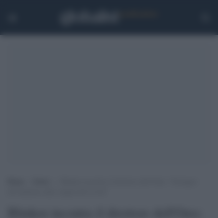
Home
>
Esteri
>
Blinken incontra il direttore dell’Oms: “Sostegno
all’inchiesta sulle origini del Covid”
Blinken incontra il direttore dell'Oms: