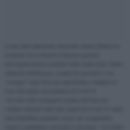
Il capo della diplomazia americana Antony Blinken ha
incontrato ieri in Kuwait il direttore generale
dell’Organizzazione mondiale della sanità (Oms) Tedros
Adhanom Ghebreyesus, al quale ha assicurato il suo
“sostegno” negli sforzi per approfondire l’indagine in
Cina sull’origine del pandemia di Covid-19.
“Gli Stati Uniti sostengono il piano dell’Oms per
condurre ulteriori studi sulle origini del Covid-19, anche
nella Repubblica popolare cinese, per comprendere
meglio la pandemia e prevenire le prossime”, ha twittato