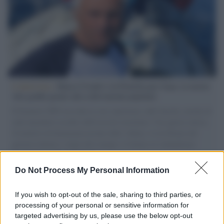
L'intervista /
Marco Croatti e la Flottilla per Gaza: le nostre
vele gonfie grazie alla sollevazione popolare
Il Senatore M5S racconta la sua esperienza sulle barche cariche di
aiuti umanitari assalite dall'esercito israeliano. Una guerra atroce,
il tentativo di disumanizzazione delle vittime, il servilismo del
governo italiano e degli altri europei, il ritorno al colonialismo.
L'importanza dei movimenti.
Do Not Process My Personal Information
Palestina /
Il Board of Peace di Trump assegna il primo
contratto per un rudimentale avamposto militare a Gaza
If you wish to opt-out of the sale, sharing to third parties, or
processing of your personal or sensitive information for
targeted advertising by us, please use the below opt-out