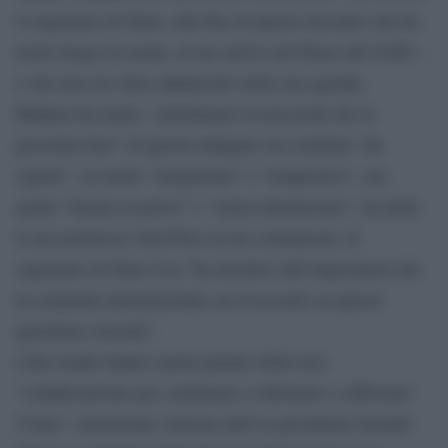
il segretario di Stato, alla fine di questo incontro che ha
avuto luogo in serata, al suo arrivo nel Paese del Golfo –
e che non era stato annunciato nella sua agenda.
Blinken ha anche “sottolineato la necessità che la
prossima fase” di questa indagine sia condotta “da
esperti”, in modo “trasparente” e “tempestivo”, ma
anche “basata su prove” e “senza interferenze”, ha detto
il suo portavoce Ned Price in un comunicato. Il
segretario di Stato Usa “ha insistito sull’importanza che
la comunità internazionale sia d’accordo su questa
questione cruciale”.
I due leader hanno anche parlato della loro
“collaborazione per continuare a riformare e rafforzare
l’Oms”, fortemente criticata dall’ex presidente Donald