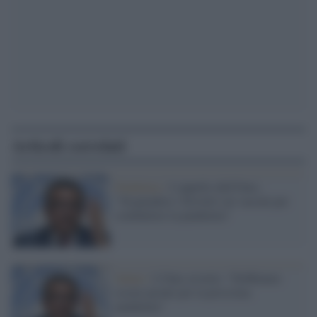
Articoli correlati
Pandemia /
L'appello dell'Oms:
"Sospendere i brevetti sui vaccini per
combattere la pandemia"
Salute /
L'Oms avverte: "Dobbiamo
essere pronti per la prossima
pandemia"