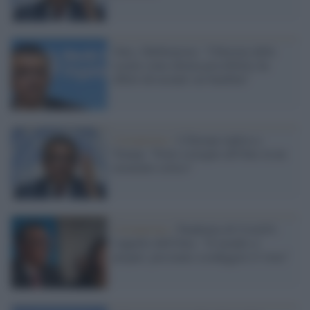
Oms, Ghebreyesus: "Chiusura delle
scuole come ultima possibilità, ha
effetti devastanti sui bambini"
Coronavirus /
L'Europa replica a
Trump: "Forte sostegno all'Oms in un
momento critico"
Coronavirus /
Pandemia di Covid19,
l'appello dell'Oms: "Il mondo si
prepari, possiamo sconfiggere il virus"