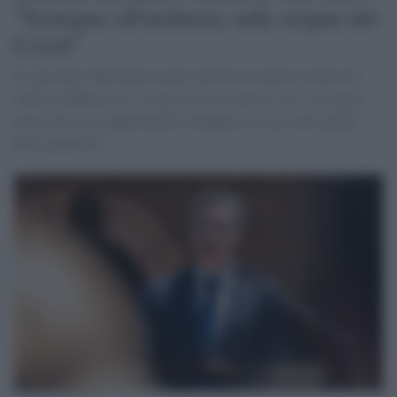
"Sostegno all'inchiesta sulle origini del
Covid"
Il capo della diplomazia americana ha incontrato in Kuwait
Tedros Ghebreyesus, al quale ha assicurato il suo "sostegno"
negli sforzi per approfondire l'indagine in Cina sull'origine
della pandemia