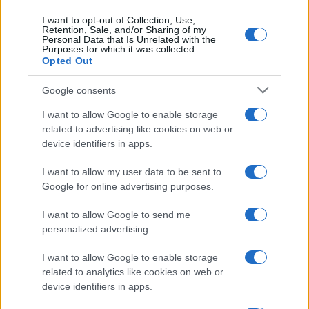
I want to opt-out of Collection, Use,
Retention, Sale, and/or Sharing of my
Personal Data that Is Unrelated with the
Purposes for which it was collected.
Opted Out
Syndication
Culture
Google consents
Salute
Globalist
I want to allow Google to enable storage
related to advertising like cookies on web or
Megachip
Globalscience
device identifiers in apps.
GiULia
Globalsport
I want to allow my user data to be sent to
Google for online advertising purposes.
Prima Pagina
I want to allow Google to send me
personalized advertising.
Giornale dello
Chi siamo
I want to allow Google to enable storage
Spettacolo
related to analytics like cookies on web or
Contributors
device identifiers in apps.
Wondernet
Facebook