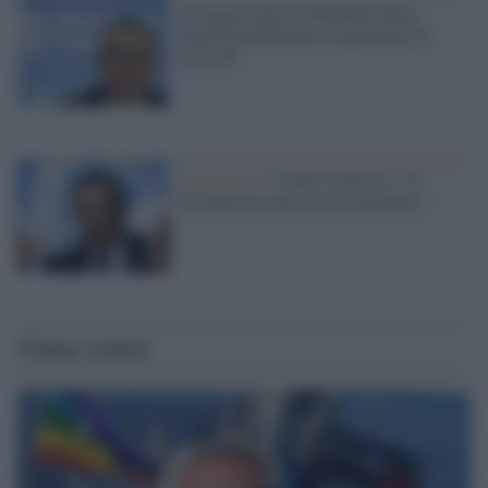
L'Organizzazione Mondiale della
Sanità ha dichiarato la pandemia di
Covid19
Emergenza /
L'Oms ottimista: "Il
Coronavirus può essere contenuto"
Ultime notizie