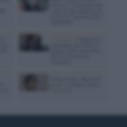
amarezza: "Ero una piccola
ghi
ruota nel meccanismo, solo
per me c'è l'ergastolo della
reputazione"
arra
Coronavirus /
Tangenti sui
o per
macchinari anti-Covid, il
enti
ministro della Sanità della
Bolivia arrestato per
corruzione
Inchiesta sulla "Mensa dei
 la
poveri", la Finanza arresta
e sue
Lara Comi