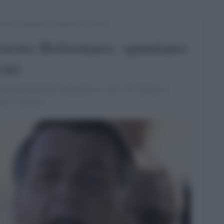
naro: spuntano le tangenti sui vaccini
verno Bolsonaro: spuntano
cini
ione parlamentare d'inchiesta in corso al Congresso
aro a vaccino