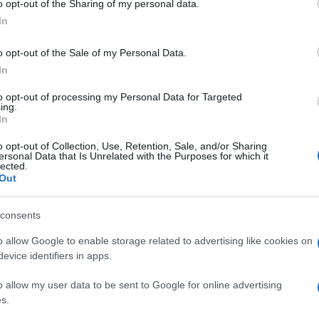
o opt-out of the Sharing of my personal data.
ogle consent section.
hé non intralciasse l’acquisizione del vaccino di
In
e del ministero della Salute.
o opt-out of the Sale of my Personal Data.
gnia Precisa Medicamentos prevedeva l’acquisto
In
Ulti
essivo di 1,6 miliardi di dollari. Una cifra,
to opt-out of processing my Personal Data for Targeted
ing.
 più costoso tra quelli comprati dal dicastero a
In
Eduardo Pazuello: circa 15 dollari a dose.
o opt-out of Collection, Use, Retention, Sale, and/or Sharing
o per l’uso in Brasile da parte della Agência
ersonal Data that Is Unrelated with the Purposes for which it
lected.
Anvisa).
Out
 di aver riferito i suoi sospetti sulle irregolarità
consents
o di conoscere le pratiche di Barros ma che non
o allow Google to enable storage related to advertising like cookies on
osì un reato.
L'int
evice identifiers in apps.
Gaza:
tata invece Folha de S. Paulo, che ha rivelato le
solle
o allow my user data to be sent to Google for online advertising
uetti Pereira. Questa persona si è presentata
s.
Il Se
 che commercializzava i vaccini sviluppati da