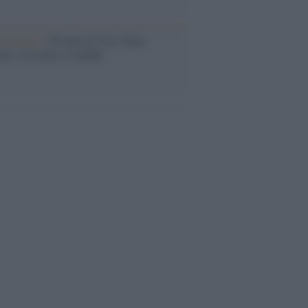
iversario /
90 anni di Yves Saint
nt, tra moda e scandali