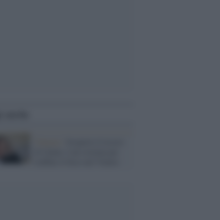
i anche
Venezia /
Scoperto il tesoro
di Galan: è un sistema per
truffare il fisco nel Veneto