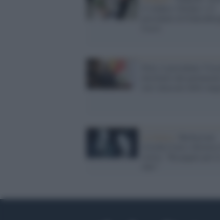
il sindaco Otranto e il
presidenti di Federalber
Lecce
Perù, il presidente Vizc
destituito dal parlament
aver intascato delle tang
La lettera /
Berlusconi
ricorda Craxi e distorce
storia: "Ha pagato per l
idee"