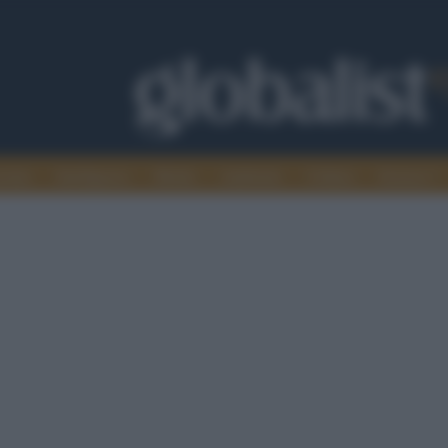
omia
Intelligence
Media
Ambiente
Cultura
Scienza