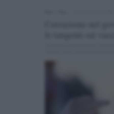
Home
>
Esteri
>
Corruzione nel governo Bolso
Corruzione nel go
le tangenti sui vac
Gli episodi all'attenzione della Commiss
Nacional: chiesta una mazzetta di un doll