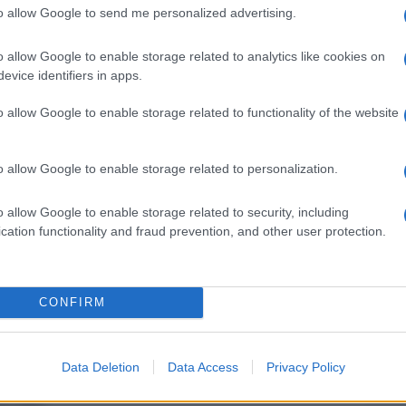
barch
to allow Google to send me personalized advertising.
dall'e
 ricevuto una offerta di tangente da parte di un
tentat
ute.
o allow Google to enable storage related to analytics like cookies on
servil
evice identifiers in apps.
Roberto Ferreira Dias, nominato da Barros,
europ
dei m
 dollaro per ogni dose venduta.
o allow Google to enable storage related to functionality of the website
 federale hanno già aperto un’indagine per
Pales
asseg
concentrata sull’omissione del governo federale
o allow Google to enable storage related to personalization.
rudi
a cercare prove relative a presunti casi di
o allow Google to enable storage related to security, including
e acquisto degli immunizzanti contro il Covid-19,
cation functionality and fraud prevention, and other user protection.
L'eve
mila persone in Brasile.
natu
tizie di questa ultima settimana hanno aumentato
– Ope
CONFIRM
 di accusa di Bolsonaro. Ieri 11 partiti politici,
 hanno consegnato al presidente della Camera una
Il ri
Data Deletion
Data Access
Privacy Policy
mettendo insieme le argomentazioni delle altre
to fine.