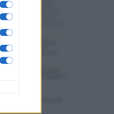
e cariche di aiuti umanitari assalite
sercito israeliano. Una guerra atroce, il
ivo di disumanizzazione delle vittime, il
ismo del governo italiano e degli altri
ei, il ritorno al colonialismo. L'importanza
ovimenti.
tina /
Il Board of Peace di Trump
na il primo contratto per un
mentale avamposto militare a Gaza
nto /
La Sila diventa un palcoscenico
rale: nasce “A Farla Amare Comincia Tu
ra Sila”
cordo /
Le radici di Francesco Guccini