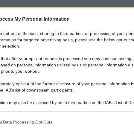
ocess My Personal Information
to opt-out of the sale, sharing to third parties, or processing of your per
formation for targeted advertising by us, please use the below opt-out s
 selection.
rruzione relative a negoziati per l’acquisto di
 that after your opt-out request is processed you may continue seeing i
ased on personal information utilized by us or personal information dis
 del governo del Brasile, presieduto da Jair
 prior to your opt-out.
rately opt-out of the further disclosure of your personal information by
age pubblicati in settimana dal quotidiano Folha
he IAB’s list of downstream participants.
 e saranno oggetto di indagine da parte della
tion may also be disclosed by us to third parties on the IAB’s List of 
sta in corso al Congresso Nacional (Comissão
 that may further disclose it to other third parties.
 that this website/app uses one or more Google services and may gath
l Data Processing Opt Outs
nvolto il leader del governo alla Camera dei
including but not limited to your visit or usage behaviour. You may click 
 to Google and its third-party tags to use your data for below specifi
l deputato federale Luis Miranda, Barros gli