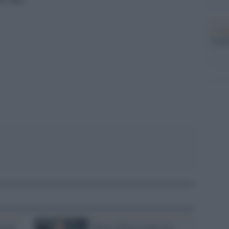
L'ann
Laure
pp
stati
Mario Chiesa rivela con