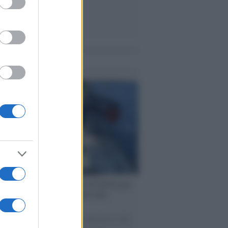
me notizie
ervista /
Marco Croatti e la Flottilla per
 le nostre vele gonfie grazie alla
vazione popolare
natore M5S racconta la sua esperienza sulle