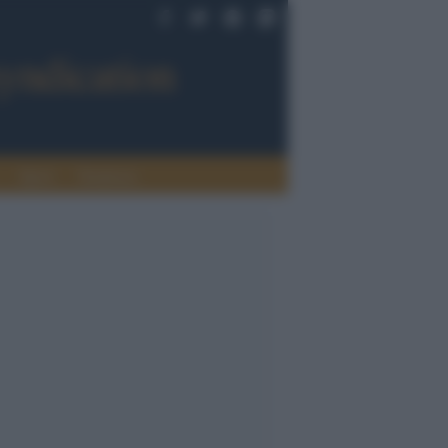
Sport
Tendenze