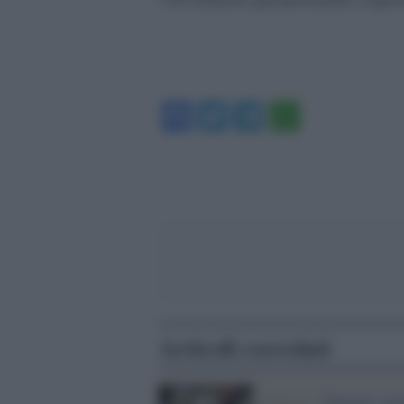
Facebook
Twitter
Telegram
WhatsA
Articoli correlati
Indagini /
Tangenti: arre