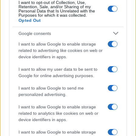
I want to opt-out of Collection, Use,
Retention, Sale, and/or Sharing of my
Personal Data that Is Unrelated with the
Purposes for which it was collected.
Opted Out
Syndication
Culture
Google consents
Salute
Globalist
I want to allow Google to enable storage
related to advertising like cookies on web or
Megachip
Globalscience
device identifiers in apps.
GiULia
Globalsport
I want to allow my user data to be sent to
Google for online advertising purposes.
Prima Pagina
I want to allow Google to send me
personalized advertising.
Giornale dello
Chi siamo
I want to allow Google to enable storage
Spettacolo
related to analytics like cookies on web or
Contributors
device identifiers in apps.
Wondernet
Facebook
I want to allow Google to enable storage