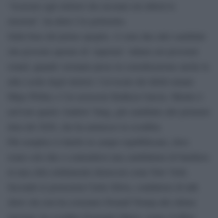
“Assicuro agli elettori che nessuno mi ruberà le
elezioni”, ha detto l’ex poliziotto.
Sulla base del primo spoglio, vi sono due altri candidati
che possono sperare di ‘superare’ Adams nei prossimi
round, quando verranno prese in considerazione anche la
altre scelte degli elettori: l’avvocato dei diritti umani
Maya Willey e l’ex assessore Kathryn Garcia. Mentre è
arrivato quarto Andrew Yang, giù candidato alle primarie
dem del 2020, che ha ammesso la sconfitta.
Più semplice il duello in campo repubblicano, dove
erano solo due a contendersi una candidatura di bandiera
in una città solidamente democrat come New York.
Secondo le proiezioni Curtis Silwa, conduttore di talk
show che non ha sostenuto Donald Trump alle ultime
elezioni, ha sconfitto Fernando Mateo, uomo d’affari