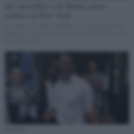
per succedere a de Blasio come
sindaco di New York
Eric Adams è risultato il candidato con il maggior numero di
preferenze di prima scelta nelle primarie democratiche ma non
ha superato il 50%
Eric Adams