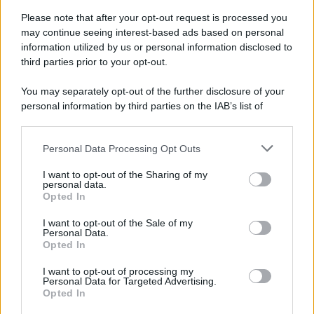
Vangelo /
La vita si intreccia con le paure come il giorno
succede alla notte
Please note that after your opt-out request is processed you
may continue seeing interest-based ads based on personal
information utilized by us or personal information disclosed to
third parties prior to your opt-out.
La scoperta /
Oplontis, le vittime dell’eruzione del Vesuvio
You may separately opt-out of the further disclosure of your
furono più numerose del previsto
personal information by third parties on the IAB’s list of
downstream participants.
Personal Data Processing Opt Outs
This information may also be disclosed by us to third parties
Il medagliere /
Europei di nuoto: Pellecani guida una super
on the IAB’s List of Downstream Participants that may further
I want to opt-out of the Sharing of my
Italia
disclose it to other third parties.
personal data.
Opted In
Please note that this website/app uses one or more Google
services and may gather and store information including but
I want to opt-out of the Sale of my
Personal Data.
not limited to your visit or usage behaviour. You may click to
Opted In
grant or deny consent to Google and its third-party tags to
use your data for below specified purposes in below Google
I want to opt-out of processing my
consent section.
Personal Data for Targeted Advertising.
Opted In