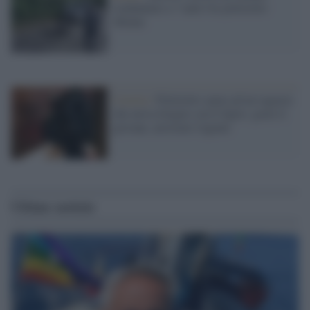
condannato a 7 anni l'ex poliziotto
46enne
Caserta /
Poliziotto spara ad un ragazzo
che aveva litigato con il figlio: grave il
giovane, arrestato l'agente
Ultime notizie