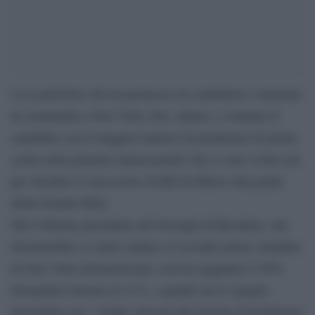
L’ex poliziotto che ha promesso di combattere l’aumento
di criminalità a New York, Eric Adams, è risultato il
candidato con il maggior numero di preferenze di prima
scelta nelle primarie democratiche che si sono svolte ieri
per decidere il successore di Bill de Blasio alla guida
della Grande Mela.
Ma il 60enne presidente del borough di Brooklyn, che
diventerebbe se eletto sindaco il secondo primo cittadino
di New York afroamericano, non ha raggiunto il 50%,
fermandosi intorno al 31%, e quindi ora lo spoglio
procederà con i ‘round’ previsti dal sistema di preferenze