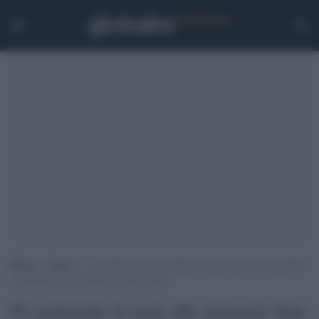
Home
>
Esteri
>
Ex poliziotto in testa alle primarie dem per succedere
a de Blasio come sindaco di New York
Ex poliziotto in testa alle primarie dem