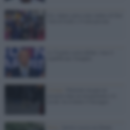
Eric Adams giura come sindaco di New
York di fronte a 15 mila persone
La Virginia scarica Biden: vince il
repubblicano Youngkin
Crotone /
Poliziotto insegue un
pizzaiolo dopo un inseguimento e lo
uccide: ha rischiato il linciaggio
Roma /
Investì e uccise un 20enne: