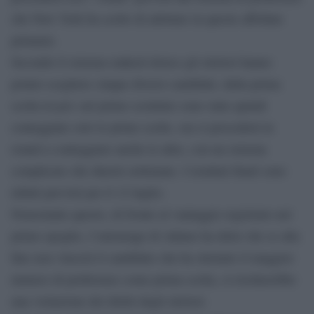
che New York ha scelto di adottare in queste affollate
primarie.
Secondo il sistema ranked-choice gli elettori hanno
potuto scegliere cinque diversi candidati, dalla prima
scelta in poi: nel primo scrutinio sono state quindi
conteggiate solo le prime scelte, ora si procederà in
round a conteggiare anche le altre, con un sistema
complicato che durerà settimane. I risultati finali sono
infatti previsti per il 12 luglio.
Nonostante questo, di fronte al vantaggio registrato nel
primo spoglio, l’entourage di Adams ha detto che se alla
fine non vincerà il candidato che ha ottenuto il maggior
numero di preferenze come prima scelta, si rischierebbe
una violazione dei diritti degli elettori.