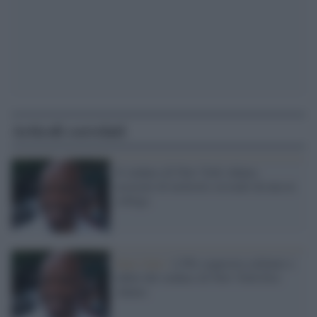
Articoli correlati
Il sindaco di New York Adams
accusato di molestie sessuali da una ex
collega
Stati Uniti /
L'Fbi sequestra cellulari e
tablet del sindaco di New York Eric
Adams