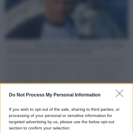
L'intervista /
Marco Croatti e la Flottilla per Gaza: le nostre
vele gonfie grazie alla sollevazione popolare
Il Senatore M5S racconta la sua esperienza sulle barche cariche di
aiuti umanitari assalite dall'esercito israeliano. Una guerra atroce,
il tentativo di disumanizzazione delle vittime, il servilismo del
governo italiano e degli altri europei, il ritorno al colonialismo.
L'importanza dei movimenti.
Do Not Process My Personal Information
Tel Aviv /
La “vittoria totale” di Israele significa una guerra
senza fine
If you wish to opt-out of the sale, sharing to third parties, or
processing of your personal or sensitive information for
targeted advertising by us, please use the below opt-out
section to confirm your selection.