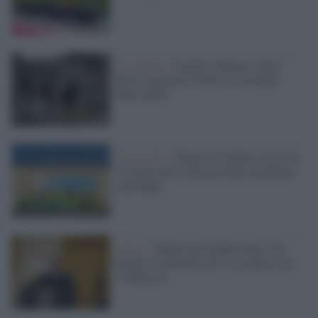
Il conflitto /
Israele e Hamas: nuovi
flussi migratori? Parla il sociologo
Fabio Berti
Il racconto /
Diario di Andrea, corso in
Ucraina con le Misericordie ad aiutare
i profughi
Africa /
Biden non cambia linea: sul
Sahara occidentale gli Usa stanno con
il Marocco