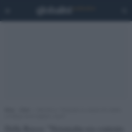
Home
>
Esteri
>
Della Rocca: “Netanyahu era contento del conflitto
con Hamas ma ha sbagliato i calcoli”
Della Rocca: "Netanyahu era contento