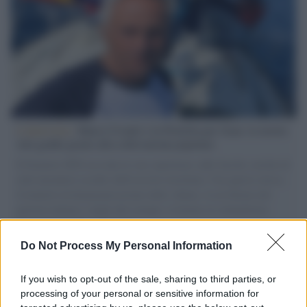
L'intervista /
Marco Croatti e la Flottilla per Gaza: le nostre
vele gonfie grazie alla sollevazione popolare
Il Senatore M5S racconta la sua esperienza sulle barche cariche di
aiuti umanitari assalite dall'esercito israeliano. Una guerra atroce,
il tentativo di disumanizzazione delle vittime, il servilismo del
governo italiano e degli altri europei, il ritorno al colonialismo.
L'importanza dei movimenti.
Do Not Process My Personal Information
Musica /
Al maestro Francesco Guccini
If you wish to opt-out of the sale, sharing to third parties, or
processing of your personal or sensitive information for