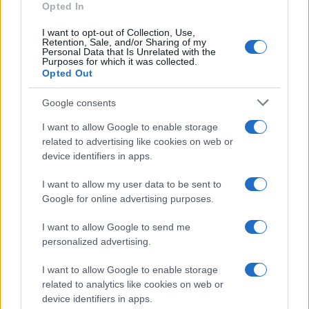
Opted In
I want to opt-out of Collection, Use,
Retention, Sale, and/or Sharing of my
Personal Data that Is Unrelated with the
Purposes for which it was collected.
Opted Out
Syndication
Culture
Google consents
Salute
Globalist
I want to allow Google to enable storage
related to advertising like cookies on web or
Megachip
Globalscience
device identifiers in apps.
GiULia
Globalsport
I want to allow my user data to be sent to
Google for online advertising purposes.
Prima Pagina
I want to allow Google to send me
personalized advertising.
Giornale dello
Chi siamo
I want to allow Google to enable storage
Spettacolo
related to analytics like cookies on web or
Contributors
device identifiers in apps.