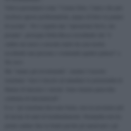
Voleva presentarsi come ”l’uomo forte, l’unico che può
risolvere queste problematiche, pugno di ferro in guanto
di acciaio”. Ne è seguita una ”operazione breve, ma
pesante”, prosegue Della Rocca ricordando che ”è
caduto un razzo a seicento metri da casa nostra
uccidendo una persona e sventrando quattro palazzi” a
Tel Aviv.
Ma ”stanno già ricostruendo”, mentre l’esercito
israeliano ”non è riuscito ad annullare le potenzialità di
Hamas di lanciarci i missili. Sono rimaste parecchie
centinaia di lanciamissili”.
E se ”gli israeliani dicevano basta, non ne possiamo più
di decine di anni di bombardamenti, Netanyahu non ha
potuto andare fino in fondo perché gli americani e gli