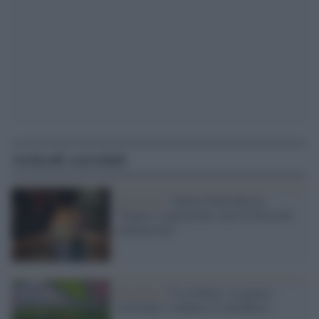
Articoli correlati
Intervista /
Valeria Della Rocca:
"Sogno e ispirazione sono la forza del
cineturismo"
Mondiale /
F1 in bilico: la guerra
costringe a valutare il calendario