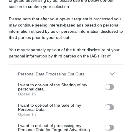
targeted advertising by us, please use the below opt-out
section to confirm your selection.
Il ricordo /
Quando Guccini raccontava le "Cronache
epafaniche": l'intervista all'artista che si definiva un
Please note that after your opt-out request is processed you
'narratore'
may continue seeing interest-based ads based on personal
information utilized by us or personal information disclosed to
third parties prior to your opt-out.
Lo studio /
Disinformazione russa e destra: anche la
You may separately opt-out of the further disclosure of your
macchina propagandistica di Putin dietro la crisi di Ceuta
personal information by third parties on the IAB’s list of
downstream participants.
Personal Data Processing Opt Outs
This information may also be disclosed by us to third parties
Tendenze /
Sale il numero degli acquisti online in Europa e
on the IAB’s List of Downstream Participants that may further
I want to opt-out of the Sharing of my
aumentano le vendite di articoli second hand
disclose it to other third parties.
personal data.
Opted In
Please note that this website/app uses one or more Google
services and may gather and store information including but
I want to opt-out of the Sale of my
Personal Data.
not limited to your visit or usage behaviour. You may click to
Opted In
grant or deny consent to Google and its third-party tags to
use your data for below specified purposes in below Google
I want to opt-out of processing my
consent section.
Personal Data for Targeted Advertising.