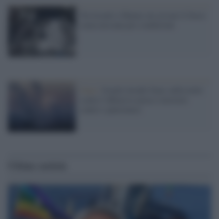
Tra Israele e Hamas un cessate il fuoco
senza nessuna pre-condizione
Gaza /
Israele invade Gaza: nella notte
scatta l’offensiva aerea e terrestre
contro i palestinesi
Ultime notizie