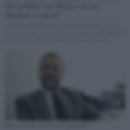
del conflitto con Hamas ma ha
sbagliato i calcoli"
Il veterinario italiano del partito di sinistra Meretz: "Voleva
presentarsi come l'uomo forte, l'unico che può risolvere queste
problematiche, pugno di ferro in guanto di acciaio. Ma..."
Roberto della Rocca, medico veterinario italiano