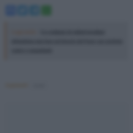
Facebook
Twitter
Telegram
WhatsApp
Leggi anche:
Un centinaio di soldati israeliani
abbandona una base nel deserto del Negev per protesta
contro i comandanti
Argomenti:
israele