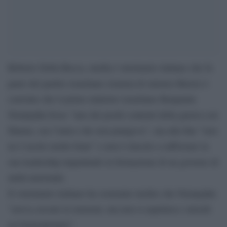
Roberto Della Rocca, medico veterinario italiano che fa
parte del partito israeliano sionista di sinistra Meretz è
convinto che il primo ministro israeliano Benjamin
Netanyahu fosse ”uno dei pochi contenti della guerra con
Hamas, era l’unico che non piangeva”, ma alla fine ”non
ne è uscito molto bene” e non è riuscito a rafforzare la
sua leadership impedendo la formazione di un governo di
unità nazionale.
Il veterinario italiano ha sostenuto inoltre che Netanyahu
”aveva cercato le tensioni, ma non si aspettava i missili
su Gerusalemme”.