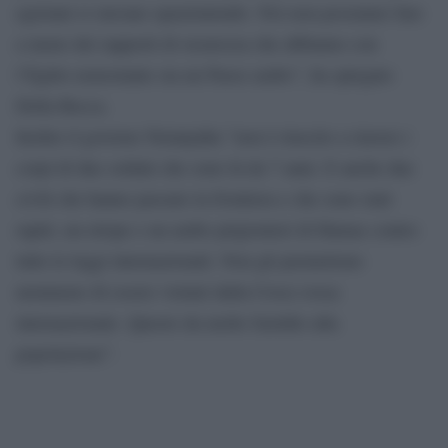
egiziani si stavano spazientendo. Noi non possiamo fare
a meno dei rapporti di sicurezza che abbiamo con
l’Egitto nonostante sia un Paese arabo”, ha spiegato
Della Rocca.
Inoltre il governo Netanyahu ”non è riuscito a riavere i
corpi di due soldati che sono là da 7 anni. E anche due
civili che hanno passato la frontiera e che sono stati
rapiti, un etiope e un arabo prigionieri di Hamas contro
tutte le leggi internazionali. Non gli permettono
nemmeno di essere visitati dalla Croce rossa
internazionale. Questo da molto fastidio alla
popolazione”.