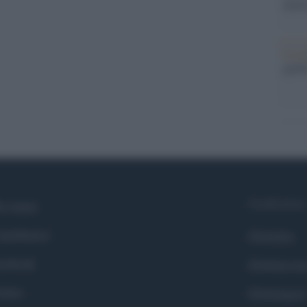
nume
Il me
guida
Syndication
i siamo
ntributors
Globalist
cebook
Globalscie
itter
Globalsport