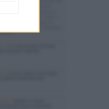
natore M5S racconta la sua esperienza sulle
e cariche di aiuti umanitari assalite
sercito israeliano. Una guerra atroce, il
ivo di disumanizzazione delle vittime, il
ismo del governo italiano e degli altri
ei, il ritorno al colonialismo. L'importanza
ovimenti.
Aviv /
La “vittoria totale” di Israele
fica una guerra senza fine
elo /
La vita si intreccia con le paure
il giorno succede alla notte
operta /
Oplontis, le vittime
eruzione del Vesuvio furono più