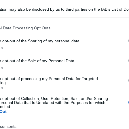
tion may also be disclosed by us to third parties on the IAB’s List of 
 that may further disclose it to other third parties.
 that this website/app uses one or more Google services and may gath
l Data Processing Opt Outs
including but not limited to your visit or usage behaviour. You may click 
 to Google and its third-party tags to use your data for below specifi
o opt-out of the Sharing of my personal data.
ogle consent section.
In
 alla Casa Bianca, accolti dal presidente degli
o opt-out of the Sale of my Personal Data.
e il primo anniversario dalla morte dell’uomo a
In
olizia.
to opt-out of processing my Personal Data for Targeted
o della morte di George Floyd. Presto ci saranno
ing.
In
 quel giorno”, si è limitata a dire la portavoce
o opt-out of Collection, Use, Retention, Sale, and/or Sharing
ersonal Data that Is Unrelated with the Purposes for which it
lected.
stato condannato l’ex poliziotto Derek Chauvin,
Out
to il Paese.
consents
so approvi il George Floyd Justice in Policing