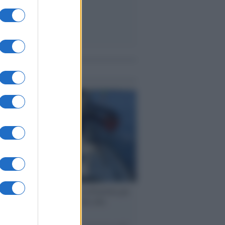
me notizie
ervista /
Marco Croatti e la Flottilla per
 le nostre vele gonfie grazie alla
vazione popolare