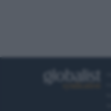
Ch
Co
Fa
Tw