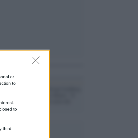
i anche
sonal or
ection to
Stati Uniti /
Woopi Goldberg
su Black Lives Matter: "Il
razzismo è nel cuore del
nterest-
paese"
closed to
 third