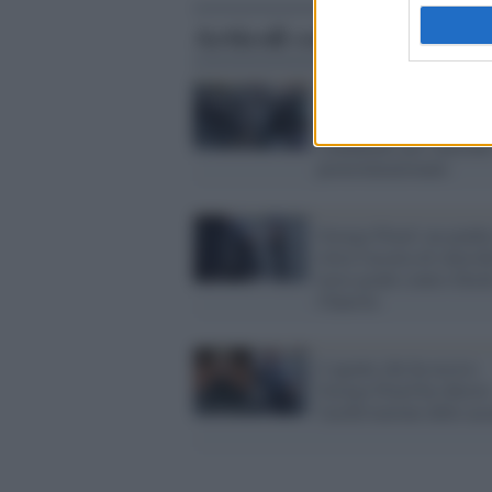
Articoli correlati
Giustizia è fatta: l'ex ag
di polizia che uccise Fl
condannato per omicidi
preterintenzionale
George Floyd: un giudic
ritira l'accusa di omicid
terzo grado contro Dere
Chauvin
L'agente che ha ucciso
George Floyd ha chiesto
l'archiviazione delle ac