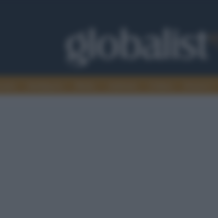
omia
Intelligence
Media
Ambiente
Cultura
Scienza