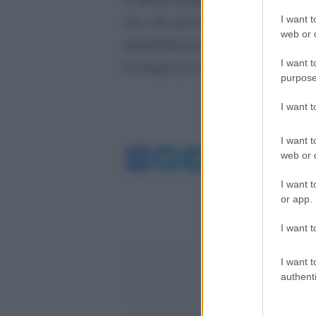
Act, che prevede venga tra l’altro p
I want t
web or d
immobilizzare il sospetto.
I want t
La legge per la riforma della poliz
purpose
I want 
I want t
Facebook
Twitter
Telegram
WhatsA
web or d
I want t
or app.
I want t
I want t
authenti