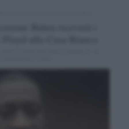
den riceverà i familiari di George Floyd alla Casa Bianca
cisione Biden riceverà i
e Floyd alla Casa Bianca
o approvi il George Floyd Justice in Policing Act, che
er immobilizzare il sospetto.