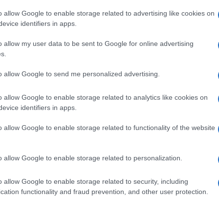
roibito il ‘chokehold’, la presa al collo per
o allow Google to enable storage related to advertising like cookies on
evice identifiers in apps.
o allow my user data to be sent to Google for online advertising
ia è stata approvata lo scorso marzo alla Camera.
s.
Ulti
to allow Google to send me personalized advertising.
o allow Google to enable storage related to analytics like cookies on
pp
evice identifiers in apps.
o allow Google to enable storage related to functionality of the website
o allow Google to enable storage related to personalization.
o allow Google to enable storage related to security, including
L'int
cation functionality and fraud prevention, and other user protection.
Gaza:
solle