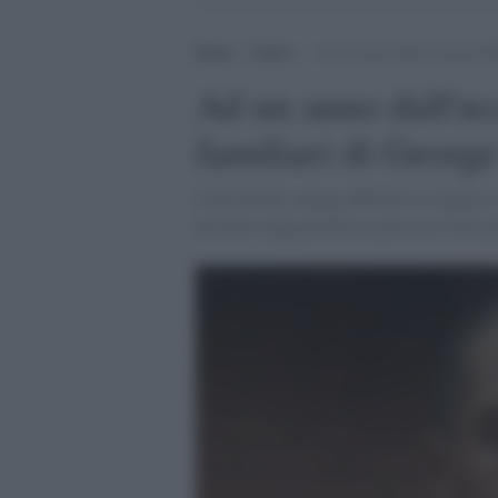
Home
>
Esteri
>
Ad un anno dall’uccisione Bi
Ad un anno dall'uc
familiari di Georg
Il presidente spinge affinché il Congress
prevede venga proibita la presa al collo p