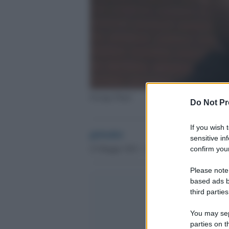
George Floyd
Do Not Pr
If you wish 
globalist
sensitive in
22 Maggio 2021 - 10.12
confirm your
Please note
based ads b
third parties
You may sepa
parties on t