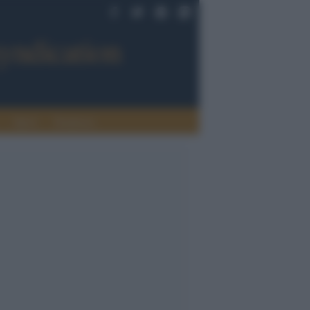
Sport
Tendenze