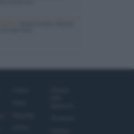
rose del previsto
dagliere /
Europei di nuoto: Pellecani
 una super Italia
Culture
Giornale
dello
Salute
Spettacolo
Megachip
nce
Wondernet
GiULia
Giuliana