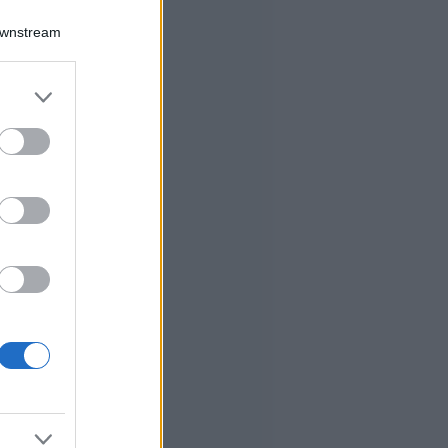
Downstream
er and store
to grant or
ed purposes