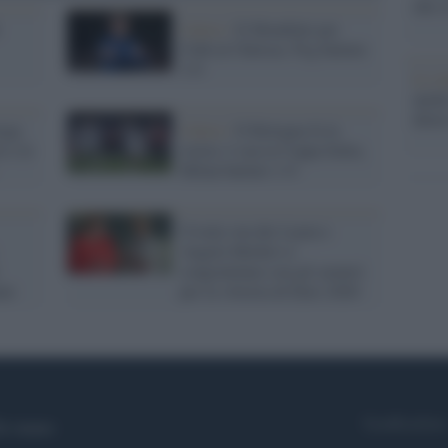
che s
Calcio /
Il Mondiale per
Club al Chelsea: Psg battuto
3-0
Lo st
anche
dietr
ega
Calcio /
Il Bologna fa la
i e le
storia: è sua la Coppa Italia,
Milan battuto 1-0
Ursula von der Leyen e
Angela Merkel si
congratulano con gli azzurri
ain
per la vittoria di Euro 2020
Syndication
i siamo