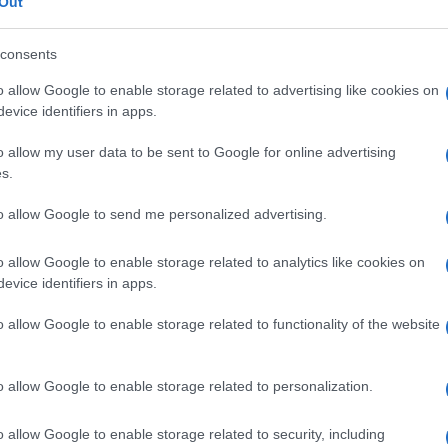
Out
3
consents
ebole, tra i 6 ed i 10 nodi, una condizione
i essere avvantaggiata in condizioni simili.
o allow Google to enable storage related to advertising like cookies on
evice identifiers in apps.
gramma della seconda giornata viene rinviato di
Ulti
o allow my user data to be sent to Google for online advertising
rche di tifosi all’interno del campo di regata.
s.
a niente e nella prima lotta di virate, si
to allow Google to send me personalized advertising.
te dietro New Zealand, dominando la gara e
taneo 2-1.
o allow Google to enable storage related to analytics like cookies on
dalla squadra avversaria, la quale in gara quattro,
evice identifiers in apps.
o perdere parecchi secondi a Luna Rossa.
o allow Google to enable storage related to functionality of the website
rollo della gara incrementa il suo vantaggio a
L'int
to debole.
o allow Google to enable storage related to personalization.
Gaza:
con un vantaggio di oltre un minuto nei confronti
solle
o allow Google to enable storage related to security, including