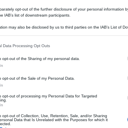
rately opt-out of the further disclosure of your personal information by
he IAB’s list of downstream participants.
tion may also be disclosed by us to third parties on the IAB’s List of 
 that may further disclose it to other third parties.
 that this website/app uses one or more Google services and may gath
l Data Processing Opt Outs
including but not limited to your visit or usage behaviour. You may click 
 Luna Rossa nella finale di Coppa America.
 to Google and its third-party tags to use your data for below specifi
o opt-out of the Sharing of my personal data.
ogle consent section.
te nella baia di Auckland si conclude con una
In
 è di 2-2.
o opt-out of the Sale of my Personal Data.
nno si sta facendo valere nella Coppa America
In
 con la regata italiana che si è aggiudicata la 3°
to opt-out of processing my Personal Data for Targeted
7 secondi di vantaggio, ma è stata battuta nella
ing.
In
 un pareggio per 2-2.
o opt-out of Collection, Use, Retention, Sale, and/or Sharing
na Rossa, infatti mai l’Italia aveva vinto due
ersonal Data that Is Unrelated with the Purposes for which it
lected.
ca (l’unico punto era arrivato nel 1992 con Il