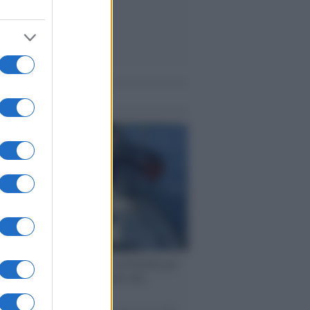
me notizie
ervista /
Marco Croatti e la Flottilla per
 le nostre vele gonfie grazie alla
vazione popolare