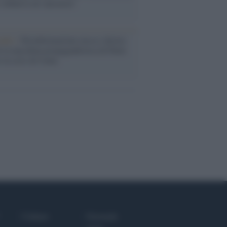
i definiva un 'narratore'
udio /
Disinformazione russa e destra:
 la macchina propagandistica di Putin
o la crisi di Ceuta
Culture
Giornale