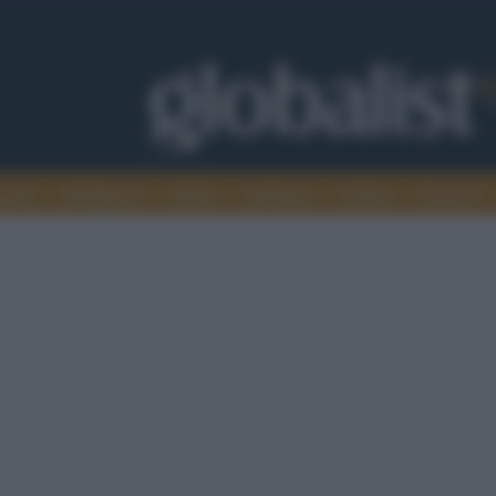
omia
Intelligence
Media
Ambiente
Cultura
Scienza