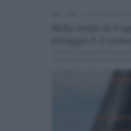
Home
>
Esteri
>
Nella finale di Coppa Ameri
Nella finale di C
pareggia 2-2 contr
Luna Rossa ha mantenuto il vantaggio per 2
favore degli avversari che hanno primeggi