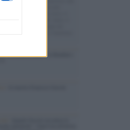
natore M5S racconta la sua esperienza sulle
e cariche di aiuti umanitari assalite
sercito israeliano. Una guerra atroce, il
ivo di disumanizzazione delle vittime, il
ismo del governo italiano e degli altri
ei, il ritorno al colonialismo. L'importanza
ovimenti.
esa /
Un estate di calcio: tra Mondiali e
e A
ca /
Al maestro Francesco Guccini
cordo /
Quando Guccini raccontava le
ache epafaniche": l'intervista all'artista