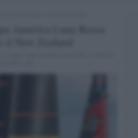
ca Luna Rossa pareggia 2-2 contro il New Zealand
oppa America Luna Rossa
o il New Zealand
-1 nella 3° gara, vincendola, ma la sfida si è invertita a
ato nella 4° gara