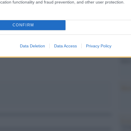
Il Se
cation functionality and fraud prevention, and other user protection.
barch
ltre due regate in programma.
dall'e
tentat
CONFIRM
servil
europ
dei m
pp
Data Deletion
Data Access
Privacy Policy
L'att
Seri
Musi
Il ri
"Cron