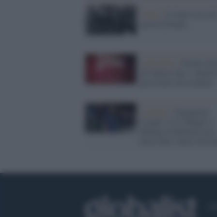
Video /
La luna rossa di
piazza Fontana
Letteratura /
Premio Str
all’ultimo atto: i finalist
previsioni sul risultato
La finale /
Champions
League: il 31 Maggio a
Monaco di Baviera sarà
Inter-Paris Saint-Germ
Ch