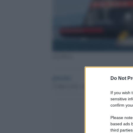
Luna Rossa
globalist
Do Not Pr
12 Marzo 2021 - 09.09
If you wish 
sensitive in
confirm your
Please note
based ads b
third parties