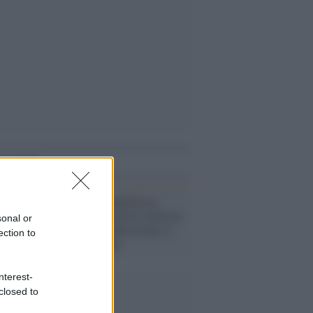
i anche
Squallore in Inghilterra:
imbrattato il murale dedicato
sonal or
a Marcus Rashford dopo il
ection to
rigore sbagliato
nterest-
closed to