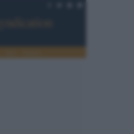
Sport
Tendenze