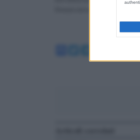
authenti
Domani nuova sfida in acqua con a
Facebook
Twitter
Telegram
WhatsA
Articoli correlati