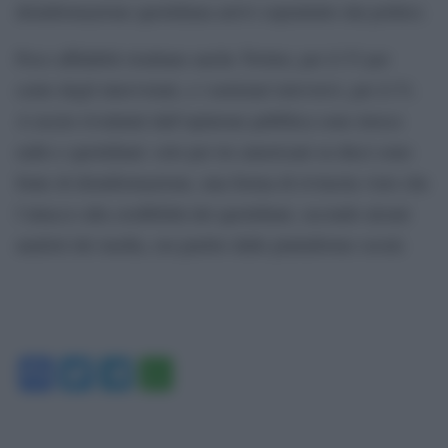
disinformazione quotidiana arrivi soprattutto dai politici.
Poco affidabili risultano anche Twitter, per il 53 per
cento degli intervistati, e i notiziari televisivi, per il 51.
A uscire rivalutati dall’opinione pubblica sono invece
radio e quotidiani: solo per tre americani su dieci sono
fonte di disinformazione, una forma di rivincita visto che
l’attacco alla credibilità dei quotidiani, secondo alcuni
analisti dei media, era partito dalle piattaforme social.
Facebook
Twitter
Telegram
WhatsApp