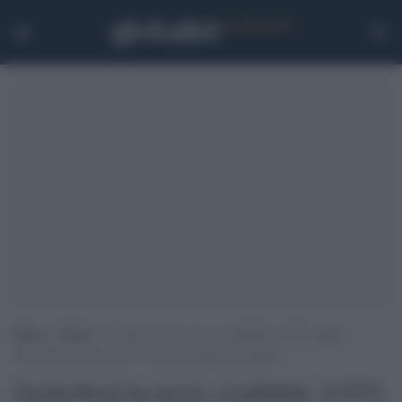
Home
>
Esteri
>
Zuckerberg ha perso credibilità: il 65% degli
americani sostiene che Fb dica più bugie dei politici
Zuckerberg ha perso credibilità: il 65%