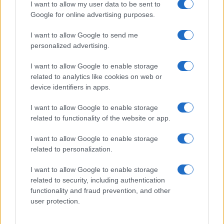
GiULia
Globalsport
I want to allow my user data to be sent to
Google for online advertising purposes.
Prima Pagina
I want to allow Google to send me
personalized advertising.
Giornale dello
Chi siamo
I want to allow Google to enable storage
Spettacolo
related to analytics like cookies on web or
Contributors
device identifiers in apps.
Wondernet
Facebook
I want to allow Google to enable storage
Giuliana Sgrena
related to functionality of the website or app.
Twitter
I want to allow Google to enable storage
Google News
related to personalization.
Mastodon
I want to allow Google to enable storage
related to security, including authentication
Cookie Policy
functionality and fraud prevention, and other
user protection.
Preferenze Privacy