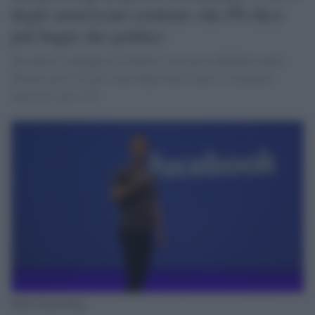
degli americani sostiene che Fb dica
più bugie dei politici
Secondo il sondaggio di YouGov sono poco affidabili anche
Twitter, per il 53 per cento degli intervistati, e i notiziari
televisivi, per il 51
Mark Zuckerberg