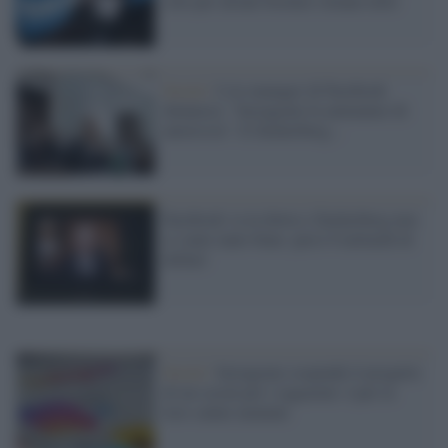
solo per alcuni boomer rimane utile
Social /
L'ex manager di Facebook
denuncia: "Instagram fa ammalare di
anoressia". E Zuckerberg...
Facebook va in down e Zuckerberg non
si sente tanto bene: persi 6 miliardi di
dollari
Social /
Instagram sospende il progetto
di un social per i ragazzini: è per la
loro salute mentale