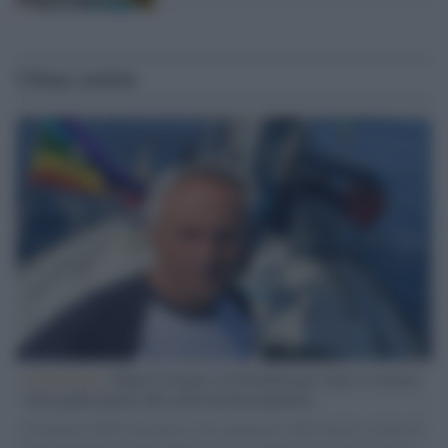
Ultime notizie
L'intervista /
Marco Croatti e la Flottilla per Gaza: le nostre
vele gonfie grazie alla sollevazione popolare
Il Senatore M5S racconta la sua esperienza sulle barche cariche di