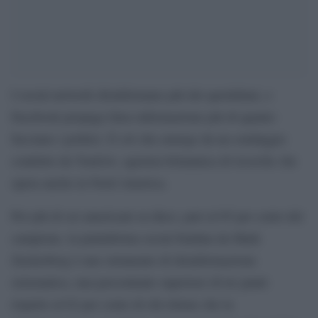
I social network disinformano più dei quotidiani, e
Facebook propaga falsa informazione più di quanto
facciano i politici. È ciò che emerge da un sondaggio
condotto da YouGov, agenzia britannica di ricerche che
opera anche in Nord America.
Per più di sei americani su dieci, pari al 65 per cento del
campione, la piattaforma social fondata da Mark
Zuckerberg è uno strumento di disinformazione
sistematica, una percentuale superiore di tre punti
rispetto al 62 per cento di chi ritiene che la