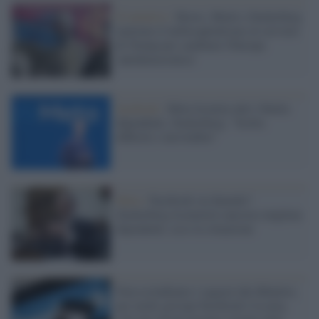
Il tentativo /
Bezos, Musk e Zuckerberg
mettono il turbocapitalismo al servizio
di Trump per cambiare l'Europa
'antidemocratica'
facebook /
Meta licenzia altri 10mila
dipendenti, Zuckerberg: "Scelta
difficile e inevitabile"
Meta /
Facebook sta finendo?
Zuckerberg licenzierà (ancora) migliaia
dipendenti, ecco la situazione
Non escludiamo i ragazzi dal dibattito,
per molti giovani Facebook è la noia,