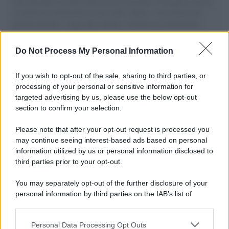
aiuti umanitari assalite dall'esercito israeliano. Una guerra atroce,
il tentativo di disumanizzazione delle vittime, il servilismo del
governo italiano e degli altri europei, il ritorno al colonialismo.
L'importanza dei movimenti.
Do Not Process My Personal Information
Tel Aviv /
La “vittoria totale” di Israele significa una guerra
senza fine
If you wish to opt-out of the sale, sharing to third parties, or
processing of your personal or sensitive information for
targeted advertising by us, please use the below opt-out
section to confirm your selection.
Vangelo /
La vita si intreccia con le paure come il giorno
succede alla notte
Please note that after your opt-out request is processed you
may continue seeing interest-based ads based on personal
information utilized by us or personal information disclosed to
third parties prior to your opt-out.
La scoperta /
Oplontis, le vittime dell’eruzione del Vesuvio
You may separately opt-out of the further disclosure of your
furono più numerose del previsto
personal information by third parties on the IAB’s list of
downstream participants.
Personal Data Processing Opt Outs
This information may also be disclosed by us to third parties