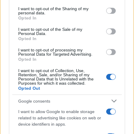
Il medagliere /
Europei di nuoto: Pellecani guida una super
on the IAB’s List of Downstream Participants that may further
I want to opt-out of the Sharing of my
Italia
disclose it to other third parties.
personal data.
Opted In
Please note that this website/app uses one or more Google
services and may gather and store information including but
I want to opt-out of the Sale of my
Personal Data.
not limited to your visit or usage behaviour. You may click to
Opted In
grant or deny consent to Google and its third-party tags to
use your data for below specified purposes in below Google
I want to opt-out of processing my
consent section.
Personal Data for Targeted Advertising.
Opted In
I want to opt-out of Collection, Use,
Retention, Sale, and/or Sharing of my
Personal Data that Is Unrelated with the
Purposes for which it was collected.
Opted Out
Syndication
Culture
Google consents
Salute
Globalist
I want to allow Google to enable storage
related to advertising like cookies on web or
Megachip
Globalscience
device identifiers in apps.