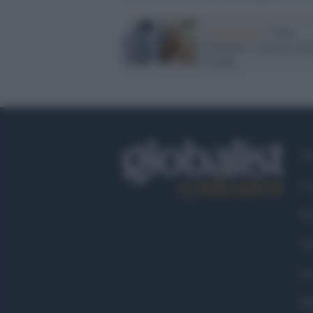
Compleanno /
"Toro
Scatenato" è ancora in p
96 anni
Ch
Co
Fa
Tw
Go
Ma