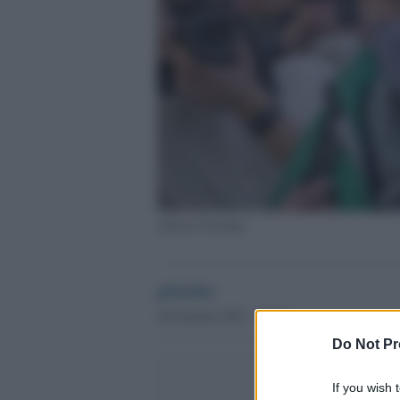
Alexsei Navalny
globalist
20 Gennaio 2021 - 09.32
Do Not Pr
If you wish 