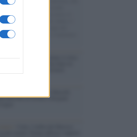
natore M5S racconta la sua esperienza sulle
e cariche di aiuti umanitari assalite
sercito israeliano. Una guerra atroce, il
ivo di disumanizzazione delle vittime, il
ismo del governo italiano e degli altri
ei, il ritorno al colonialismo. L'importanza
ovimenti.
iordania /
L’esercito israeliano si ritira
ampo profughi di Qalandiya dopo tre
i di violenze contro i palestinesi
nalismo /
Addio a Stefano Marcelli,
na della Rai di Firenze e dirigente
Usigrai
enario /
Ceuta, l’ombra del Marocco
assalto mentre Trump rafforza i rapporti