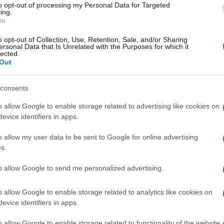
to opt-out of processing my Personal Data for Targeted
ing.
o e negli ultimi 15 anni, si sta dando la più
In
sta costruendo il palazzo più costoso del mondo”,
o opt-out of Collection, Use, Retention, Sale, and/or Sharing
deo, pubblicato sul sito
ersonal Data that Is Unrelated with the Purposes for which it
lected.
elati tutti i dettagli del luogo in questione,
Out
Ulti
consents
sorvegliato della Russia, senza esagerazione, non
o allow Google to enable storage related to advertising like cookies on
piuttosto un intero reame”.
evice identifiers in apps.
o allow my user data to be sent to Google for online advertising
iscina, un suo porto privato, una chiesa, un suo
s.
 è coperta da una no-fly zone.
to allow Google to send me personalized advertising.
L'int
o allow Google to enable storage related to analytics like cookies on
a del caos
Gaza:
evice identifiers in apps.
solle
o allow Google to enable storage related to functionality of the website