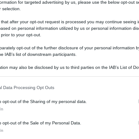
formation for targeted advertising by us, please use the below opt-out s
 selection.
 that after your opt-out request is processed you may continue seeing i
ased on personal information utilized by us or personal information dis
 prior to your opt-out.
rately opt-out of the further disclosure of your personal information by
he IAB’s list of downstream participants.
tion may also be disclosed by us to third parties on the IAB’s List of 
 that may further disclose it to other third parties.
 in seguito all’avvelenamento e
 that this website/app uses one or more Google services and may gath
 Navanly non si ferma e attacca il presidente
l Data Processing Opt Outs
including but not limited to your visit or usage behaviour. You may click 
o un’indagine che smaschererebbe quello che
 to Google and its third-party tags to use your data for below specifi
o opt-out of the Sharing of my personal data.
ogle consent section.
ar”.
In
lore di 100 miliardi di rubli (pari a 1,1 miliardi
o opt-out of the Sale of my Personal Data.
In
 di Gelendzhik, sulle rive del Mar Nero.