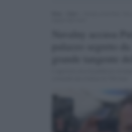
Home
>
Esteri
>
Navalny accusa Putin: “Sta c
tangente della storia”
Navalny accusa Put
palazzo segreto da 
grande tangente del
L'oppositore russo ha pubblicato un'indag
costruendo una residenza da 7500 ettari