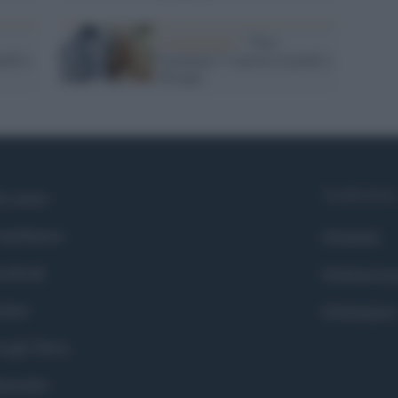
Compleanno /
"Toro
iedi a
Scatenato" è ancora in piedi a
96 anni
Syndication
i siamo
ntributors
Globalist
cebook
Globalscie
itter
Globalsport
ogle News
stodon