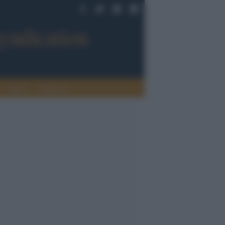
Sport
Tendenze