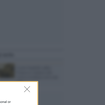
i anche
Castel Gandolfo addio:
Francesco rinuncia alla
storica residenza estiva dei
papi
sonal or