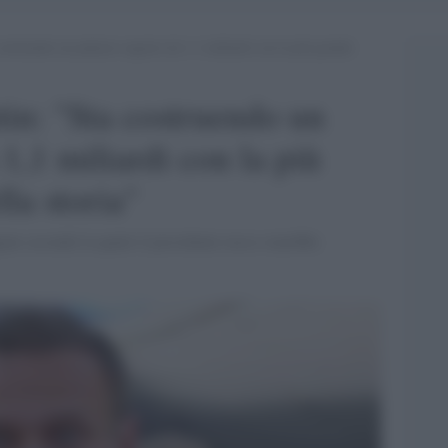
ostruendo un palazzo segreto da 1,1 miliardi con la più grande
in: "Sta costruendo un
1,1 miliardi con la più
la storia"
ine secondo la quale il presidente russo starebbe