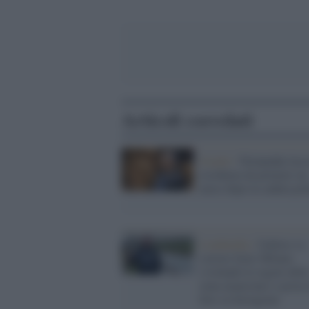
Articoli correlati
Israele /
Netanyahu lasci
residenza da premier un
mese dopo la caduta pol
Lombardia /
Gallera va
correre fuori Milano
(violando le regole dell
zona arancione) e posta 
foto su Instagram