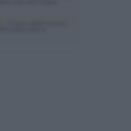
abat e trama contro la Spagna
ta /
L'8 agosto, quando la memoria
bbe insegnarci qualcosa