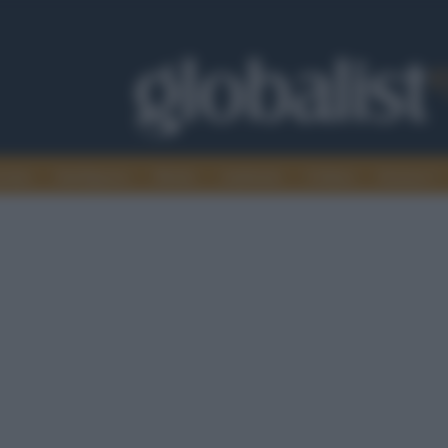
omia
Intelligence
Media
Ambiente
Cultura
Scienza