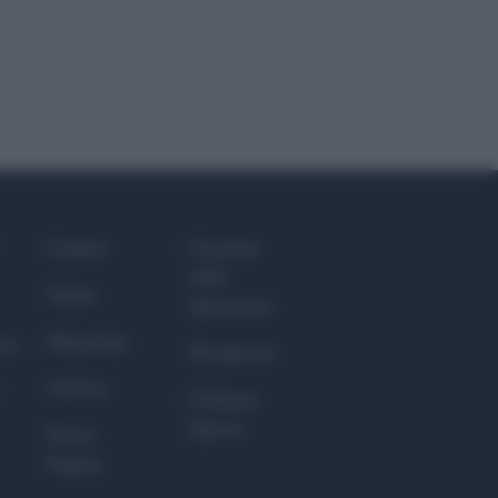
Culture
Giornale
dello
Salute
Spettacolo
Megachip
nce
Wondernet
GiULia
Giuliana
Sgrena
Prima
Pagina