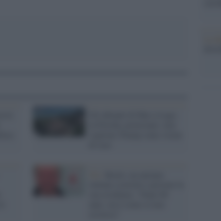
con R
La da
dovre
a la
Gli abitanti di Mar-a-Lago,
in Florida, protestano: non
itica
vogliono Trump come vicino
di casa
Uk /
Brexit, un anziano
italiano costretto a provare la
e
sua residenza: "Dopo 68
le
anni, ora è come se non
esistessi"