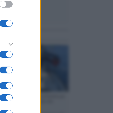
me notizie
ervista /
Marco Croatti e la Flottilla per
 le nostre vele gonfie grazie alla
vazione popolare