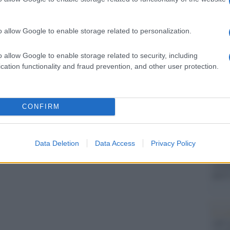
Il Se
parato all’interno della Russia. E in questo Stato
barch
dall'e
o allow Google to enable storage related to personalization.
tentat
servil
o allow Google to enable storage related to security, including
europ
 per Putin”, che è stata condotta dal Fondo anti
cation functionality and fraud prevention, and other user protection.
dei m
l video dalla durata di due ore, ripercorre tutte
Cisg
dal c
CONFIRM
giorn
Data Deletion
Data Access
Privacy Policy
Gior
colon
dell'
pp
Lo sc
sull’