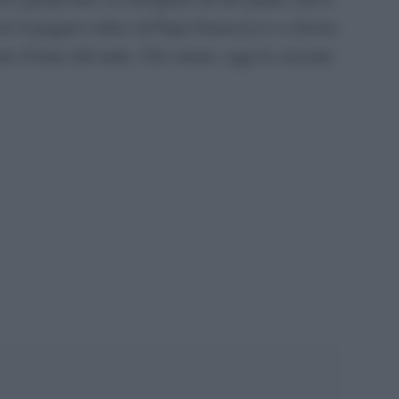
n il peggior critico di Papa Francesco e a favore
are il bene dal male. Che strano, oggi le crociate
pp