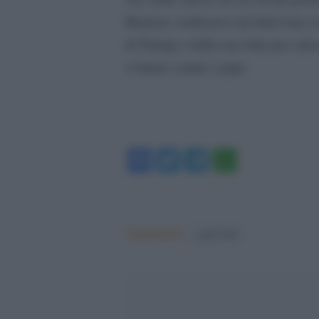
Bannon, realizzava un’intervista co
di Trump e della sua lotta per salv
si fanno contro i papi.
Facebook
Twitter
Telegram
WhatsA
Argomenti:
capitol hill