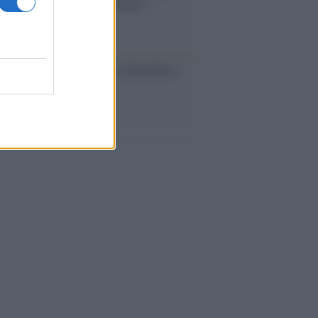
, 100 anni attraverso la forma"
esa /
Un estate di calcio: tra Mondiali e
e A