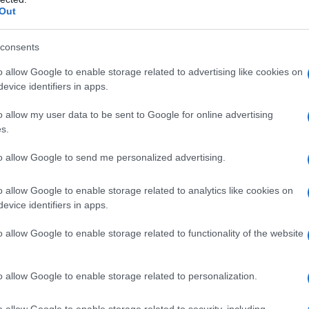
Out
Il Se
o II, nelle difficilissime condizioni socio-
barch
 avrebbe parlato dell’importanza del Santo
dall'e
consents
tentat
tollerare una situazione europea fatta di
o allow Google to enable storage related to advertising like cookies on
servil
no delle campagne, di guerre fratricide: meglio
evice identifiers in apps.
europ
dei m
rraggiungibili e che avrebbero aiutato a sfamare
o allow my user data to be sent to Google for online advertising
s.
La sc
dell’
to allow Google to send me personalized advertising.
ata non parlerebbe solo di un ragionamento di
nume
franchi contro Costantinopoli il papa aiutava
o allow Google to enable storage related to analytics like cookies on
evice identifiers in apps.
esiali greco-bizantini. I leader religiosi che
Il me
crociata” trumpista potrebbero aver fatto lo
guida
o allow Google to enable storage related to functionality of the website
secolarizzarsi il nostro peso sociale somiglierà
o allow Google to enable storage related to personalization.
 di campagna. Se questi democratici perseguono
Il ce
o allow Google to enable storage related to security, including