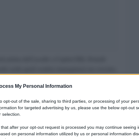
ni prima dell’assalto a Capitol Hill, Donald
afia nella quali sembra immaginarsi un crociato,
ata, quella per confermare suo padre alla Casa
ocess My Personal Information
eve essere stata quella per portarvelo, conclusasi
La Croce greca, a croce di Gerusalemme, che ben
to opt-out of the sale, sharing to third parties, or processing of your per
l simbolo dei crociati. Saprà certamente dunque
formation for targeted advertising by us, please use the below opt-out s
 selection.
inque croci le ferite di Gesù. Sappiamo che due
ro Capitol Hill, piena zeppa di deputato e
 that after your opt-out request is processed you may continue seeing i
ased on personal information utilized by us or personal information dis
dei deputati che difendevano suo padre: non avrà