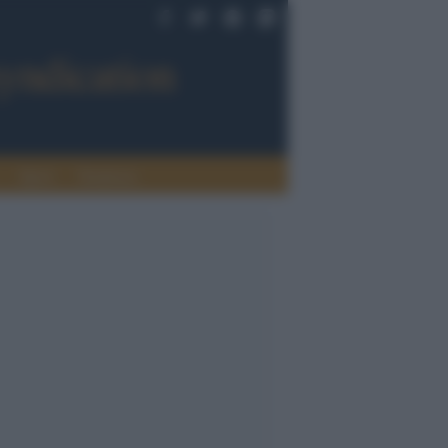
Sport
Tendenze