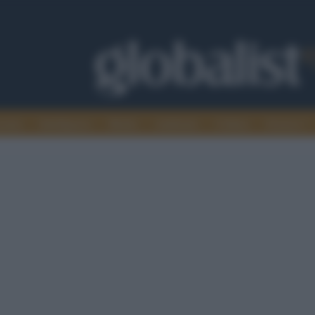
omia
Intelligence
Media
Ambiente
Cultura
Scienza