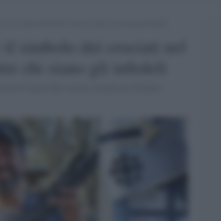
dei crociati nel fucile: resta da capire chi siano gli infedeli
il simbolo dei crociati nel
ire chi siano gli infedeli
mani di Capitol Hill stavano lottando per difendere