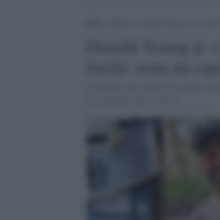
Home
>
Esteri
>
Donald Trump jr. e il simbolo 
Donald Trump jr. e 
fucile: resta da cap
Il rampollo non avrà pensato che gli scia
Gerusalemme dagli infedeli?