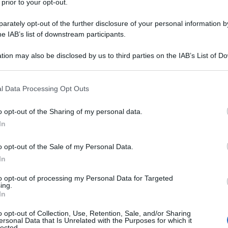
 prior to your opt-out.
fendere Gerusalemme dagli infedeli?
rately opt-out of the further disclosure of your personal information by
pere che la migliore storiografia araba non parla
he IAB’s list of downstream participants.
i. Erano loro, i re franchi, i grandi protagonisti
tion may also be disclosed by us to third parties on the IAB’s List of 
andere il potere di quei re a discapito
 that may further disclose it to other third parties.
Rileggendo questa storiografia si può capire che
Ulti
 that this website/app uses one or more Google services and may gath
l Data Processing Opt Outs
jr. non è una guerra di religione, non c’era
including but not limited to your visit or usage behaviour. You may click 
 to Google and its third-party tags to use your data for below specifi
sognava difendere un altro potere, quello di chi
o opt-out of the Sharing of my personal data.
ogle consent section.
In
itol Hill non lo sapevano, come probabilmente
o opt-out of the Sale of my Personal Data.
In
iati, convinti che il papa li avesse chiamati a
famoso Deus Vult (Dio lo vuole), non il re dei
to opt-out of processing my Personal Data for Targeted
ing.
 E che le cose siano andate così lo confermerebbe
In
L'int
riscritto la storia del Concilio di Clermont,
Gaza:
o opt-out of Collection, Use, Retention, Sale, and/or Sharing
ersonal Data that Is Unrelated with the Purposes for which it
solle
a.
lected.