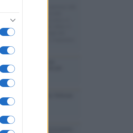
natore M5S racconta la sua esperienza sulle
e cariche di aiuti umanitari assalite
sercito israeliano. Una guerra atroce, il
ivo di disumanizzazione delle vittime, il
ismo del governo italiano e degli altri
ei, il ritorno al colonialismo. L'importanza
ovimenti.
operta /
Oplontis, le vittime
eruzione del Vesuvio furono più
rose del previsto
dagliere /
Europei di nuoto: Pellecani
 una super Italia
ntenario /
A L'Aquila arriva la mostra