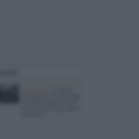
i anche
Cisgiordania /
L’esercito
israeliano si ritira dal campo
profughi di Qalandiya dopo
tre giorni di violenze contro i
palestinesi