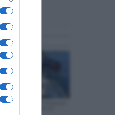
me notizie
ervista /
Marco Croatti e la Flottilla per
 le nostre vele gonfie grazie alla
vazione popolare