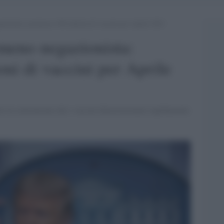
zionista: promesse 100 milioni di vaccini per Aprile 2021
meno negazionista:
ni di vaccini per Aprile
ito la convinzione che i vaccini dimostreranno rapidamente