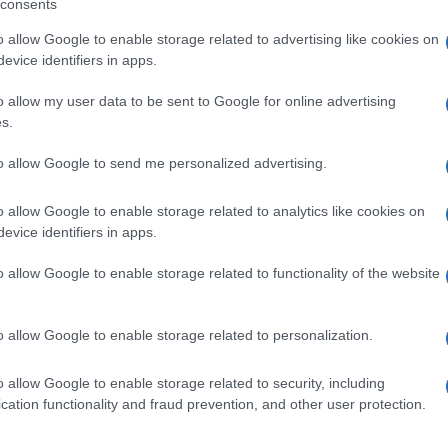
consents
a di milioni di dosi saranno disponibili ogni
o allow Google to enable storage related to advertising like cookies on
er tutti gli americani entro aprile”, ha detto il
evice identifiers in apps.
asa Bianca.
o allow my user data to be sent to Google for online advertising
s.
Ulti
to allow Google to send me personalized advertising.
pp
o allow Google to enable storage related to analytics like cookies on
evice identifiers in apps.
o allow Google to enable storage related to functionality of the website
, la disperazione di Netanyahu: i sorrisi della Casa
o allow Google to enable storage related to personalization.
o allow Google to enable storage related to security, including
L'int
cation functionality and fraud prevention, and other user protection.
Gaza:
solle