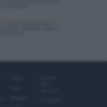
 la macchina propagandistica di Putin
o la crisi di Ceuta
enze /
Sale il numero degli acquisti
e in Europa e aumentano le vendite di
oli second hand
Culture
Giornale
dello
Salute
Spettacolo
Megachip
nce
Wondernet