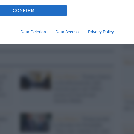
Il Se
CONFIRM
barch
dall'e
tentat
Data Deletion
Data Access
Privacy Policy
servil
europ
dei m
Musi
e di
Casa Bianca /
Trump rilancia
di
la disinformazione sulle
la
elezioni perse nel 2020 e
 le
accusa la Cina di aver
Il ri
favorito Biden
"Cron
che s
dum
Casa Bianca /
Trump prende
le distanze da Netanyahu:
Lo st
"Non sono contento di come