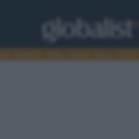
omia
Intelligence
Media
Ambiente
Cultura
Scienza