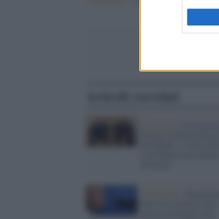
Articoli correlati
Il meeting /
L'irritazion
Trump, la disperazione 
Netanyahu: i sorrisi del
Casa Bianca nascondono
divisioni
Diplomazia /
Memoran
Iran-Usa, la bozza fatta
filtrare da Trump viene