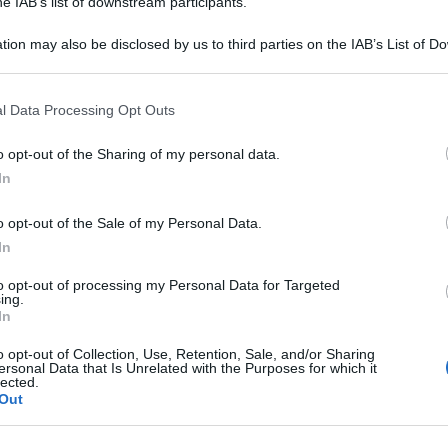
he IAB’s list of downstream participants.
tion may also be disclosed by us to third parties on the IAB’s List of 
 that may further disclose it to other third parties.
 that this website/app uses one or more Google services and may gath
l Data Processing Opt Outs
including but not limited to your visit or usage behaviour. You may click 
 to Google and its third-party tags to use your data for below specifi
o opt-out of the Sharing of my personal data.
ogle consent section.
In
o opt-out of the Sale of my Personal Data.
il presidente americano Donald Trump è meno
In
e 100 milioni di dosi di vaccini contro il
to opt-out of processing my Personal Data for Targeted
 fine dell’anno sufficienti per vaccinare 330
ing.
In
021.
o opt-out of Collection, Use, Retention, Sale, and/or Sharing
ersonal Data that Is Unrelated with the Purposes for which it
 ribadito la convinzione che i vaccini
lected.
Out
efficacia.
i dosi entro la fine dell’anno, e poi