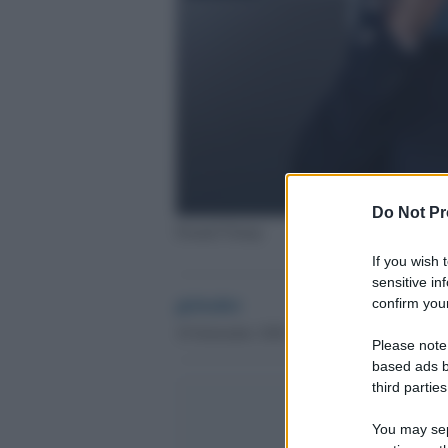
Do Not Pr
Donald Trump
If you wish 
sensitive in
globalist
confirm your
18 Settembre 2020 - 20.20
Please note
based ads b
third parties
You may sepa