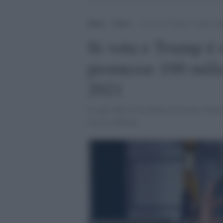
Home
>
Esteri
>
Si vota e Trump è meno nega
Si vota e Trump è 
promesse 100 milio
2021
Il capo della Casa Bianca ha anche ribad
la loro efficacia.