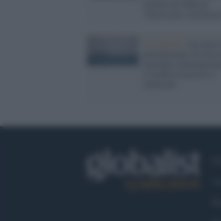
smentita da Teheran:
"Omissioni e inesattezz
Casa Bianca /
Gli Stati 
permetteranno all’Iran 
riprendere immediatam
la vendita di petrolio e
carburanti
Ch
Co
Fa