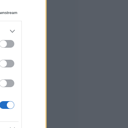
Downstream
er and store
to grant or
ed purposes