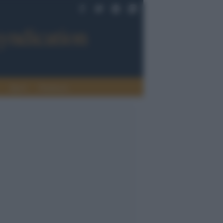
Sport
Tendenze