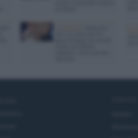
anche
Israele sta gestendo la guerra
dietr
e"
in Libano"
Uniti
Cssa Bianca /
Trump dice
Tend
di
che Usa e Iran sono sul
onlin
ente
punto di firmare un accordo
artic
di pace ma Teheran
smentisce: ancora nessuna
decisione
Syndication
i siamo
ntributors
Globalist
cebook
Globalscie