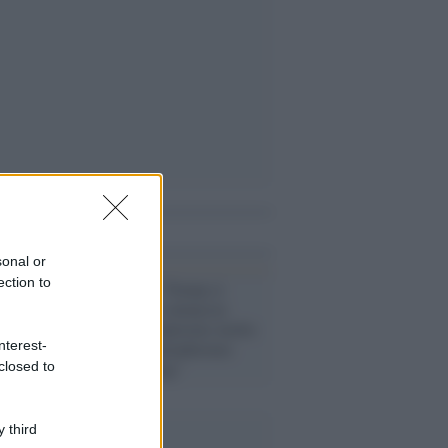
i anche
sonal or
ection to
Casa Bianca /
Trump si
sveglia male e minaccia
l’Iran: “Lo colpiremo molto
nterest-
duramente e prenderemo
l’isola di Kharg”
closed to
 third