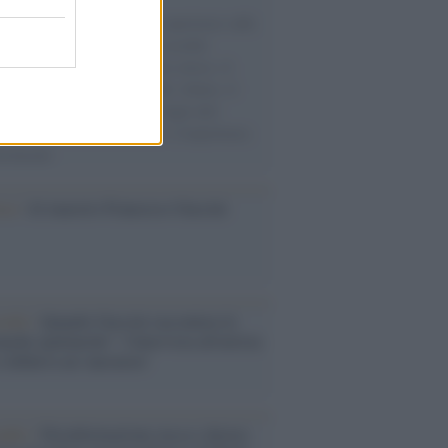
natore M5S racconta la sua esperienza sulle
e cariche di aiuti umanitari assalite
sercito israeliano. Una guerra atroce, il
ivo di disumanizzazione delle vittime, il
ismo del governo italiano e degli altri
ei, il ritorno al colonialismo. L'importanza
ovimenti.
ca /
Al maestro Francesco Guccini
cordo /
Quando Guccini raccontava le
ache epafaniche": l'intervista all'artista
i definiva un 'narratore'
udio /
Disinformazione russa e destra: