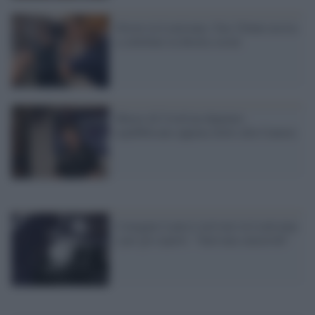
Orrore in Louisiana. Una 15enne uccisa
a coltellate in diretta social
Muore di Covid un deputato
repubblicano appena eletto alla Camera
L'uragano Laura è arrivato in Louisiana
e per gli esperti: "Sarà una catastrofe"