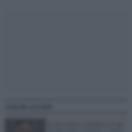
Articoli correlati
Ex prete cattolico condannato a 25 anni
per aver drogato e molestato 17 uomini