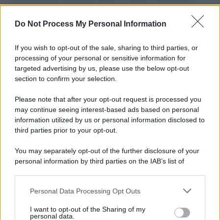
L'importanza dei movimenti.
Do Not Process My Personal Information
Lo studio /
Disinformazione russa e destra: anche la
macchina propagandistica di Putin dietro la crisi di Ceuta
If you wish to opt-out of the sale, sharing to third parties, or
processing of your personal or sensitive information for
targeted advertising by us, please use the below opt-out
section to confirm your selection.
Tendenze /
Sale il numero degli acquisti online in Europa e
aumentano le vendite di articoli second hand
Please note that after your opt-out request is processed you
may continue seeing interest-based ads based on personal
information utilized by us or personal information disclosed to
third parties prior to your opt-out.
Pd /
Un partito progressista e di sinistra che si spacca sul
You may separately opt-out of the further disclosure of your
riarmo ha un serio problema
personal information by third parties on the IAB’s list of
downstream participants.
Personal Data Processing Opt Outs
This information may also be disclosed by us to third parties
Il caso /
Trump ha quasi esaurito l'arsenale Usa, ma il
on the IAB’s List of Downstream Participants that may further
I want to opt-out of the Sharing of my
tycoon smentisce
disclose it to other third parties.
personal data.