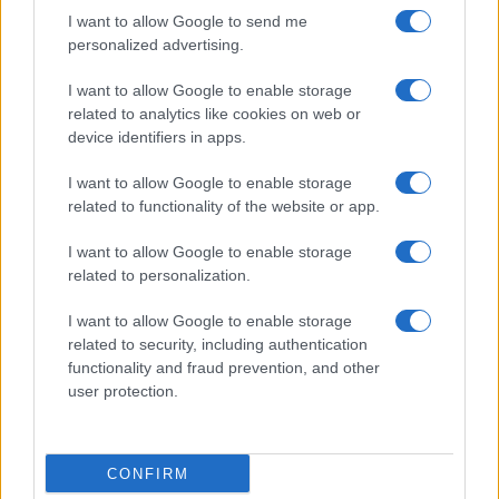
I want to allow Google to send me
personalized advertising.
Giornale dello
Chi siamo
I want to allow Google to enable storage
Spettacolo
related to analytics like cookies on web or
Contributors
device identifiers in apps.
Wondernet
Facebook
I want to allow Google to enable storage
Giuliana Sgrena
related to functionality of the website or app.
Twitter
I want to allow Google to enable storage
Google News
related to personalization.
Mastodon
I want to allow Google to enable storage
related to security, including authentication
Cookie Policy
functionality and fraud prevention, and other
user protection.
Preferenze Privacy
CONFIRM