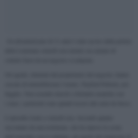
Un afroamericano di 31 anni è stato ucciso dalla polizia
della Louisiana venerdì sera mentre era armato di
coltello fuori da un negozio a Lafayette.
Gli agenti, chiamati dal proprietario del negozio, hanno
cercato di immobilizzare l’uomo, Trayford Pellerin, poi
fuggito. Non essendo riusciti a fermarlo neanche con
i taser, i poliziotti sono quindi ricorsi alle armi da fuoco.
L’episodio risale a venerdì sera. Secondo quanto
raccontato da una testimone, che ha ripreso la scena
dell’omicidio con il cellulare, gli agenti che tentavano di