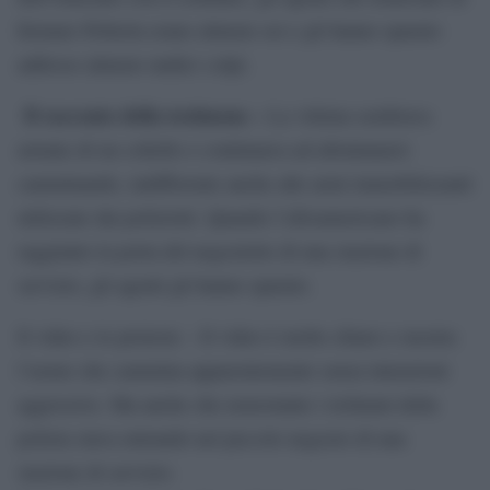
fermare Pellerin erano almeno sei e gli hanno sparato
addosso almeno undici colpi.
Il racconto della testimone –
La vittima sembrava
armata di un coltello e continuava ad allontanarsi
camminando, indifferente anche alle armi immobilizzanti
utilizzate dai poliziotti. Quando l’afroamericano ha
raggiunto la porta del negozietto di una stazione di
servizio, gli agenti gli hanno sparato.
Il video e le proteste – Il video è molto chiaro e mostra
l’uomo che cammina apparentemente senza intenzioni
aggressive. Ma anche che nonostante i richiami della
polizia stava entrando nel piccolo negozio di una
stazione di servizio.