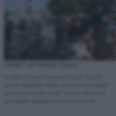
a famiglia vuole denunciare gli agenti
La madre del ragazzo ha parlato del figlio come una
persona “intelligente, timido, aveva cercato una terapia
per curare la sua ansia sociale”, racconta. Gli avvocati
della famiglia intendono far causa per l’omicidio.