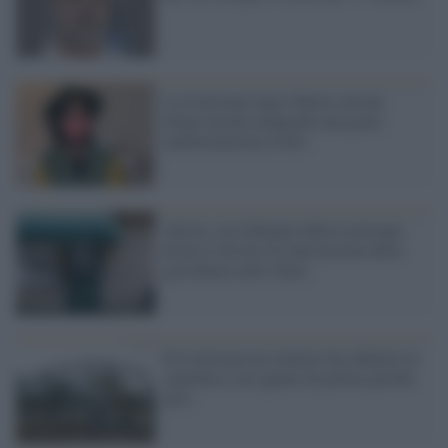
La Louisiana nega l'aborto ad una
donna incinta malgrado una grave
malformazione al feto
Aborto, un tribunale della Louisiana
ferma il divieto di interruzione della
gravidanza nello Stato
In Louisiana un cimitero ha rifiutato la
sepoltura a un agente di polizia perché
nero