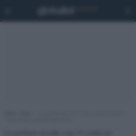
Home
>
Esteri
>
La polizia uccide con 11 colpi un afroamericano: il
video dimostra la brutalità della polizia
La polizia uccide con 11 colpi un