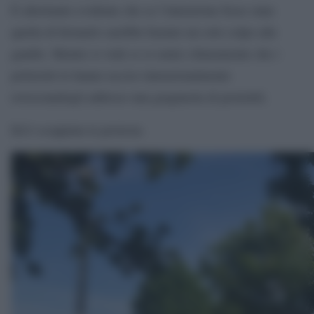
È altrettanto evidente che se l’intenzione fosse stata
quella di fermarlo sarebbe bastato un solo colpo alle
gambe. Mentre si vede (e si sente) chiaramente che i
poliziotti lo hanno ucciso intenzionalmente
rovesciandogli addosso una gragnuola di protettili.
Ed è scoppiata la protesta.