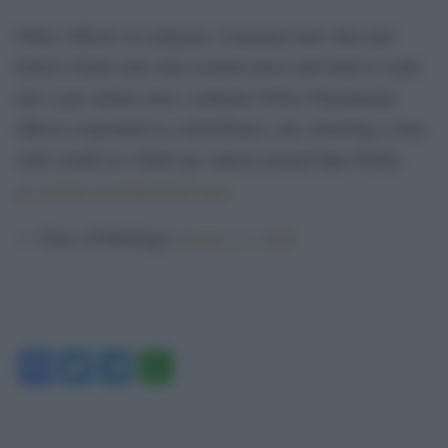
Police officers in Lafayette, Louisiana have shot and
killed a black man who resisted arrest and tried to walk
into a gas station store. Lafayette Police Department
officers responded to a disturbance call, involving a man
with a knife at a Shell gas station around 8pm Friday.
pic.twitter.com/ML8yaCjcqm
— Tony (@Mrtdogg)
August 23, 2020
Facebook
Twitter
Telegram
WhatsApp