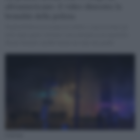
afroamericano: il video dimostra la
brutalità della polizia
Trayford Pellerin era armato di coltello e senza ascoltare gli
inviti degli agenti a fermarsi stava entrando in un negozietto.
Ma per fermarlo sarebbe bastato un colpo alle gambe
Louisiana