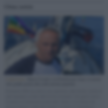
Ultime notizie
L'intervista /
Marco Croatti e la Flottilla per Gaza: le nostre
vele gonfie grazie alla sollevazione popolare
Il Senatore M5S racconta la sua esperienza sulle barche cariche di
aiuti umanitari assalite dall'esercito israeliano. Una guerra atroce,
il tentativo di disumanizzazione delle vittime, il servilismo del
governo italiano e degli altri europei, il ritorno al colonialismo.