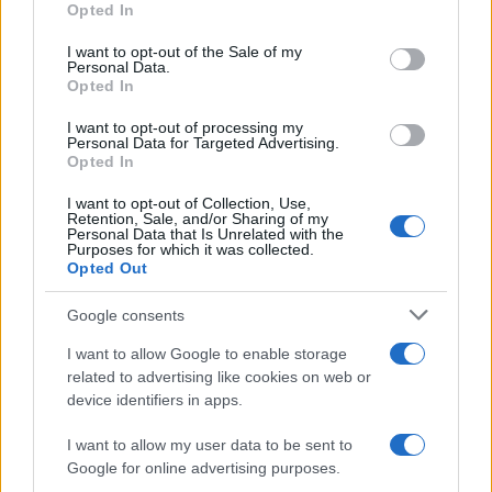
Opted In
Please note that this website/app uses one or more Google
services and may gather and store information including but
I want to opt-out of the Sale of my
Personal Data.
not limited to your visit or usage behaviour. You may click to
Opted In
grant or deny consent to Google and its third-party tags to
use your data for below specified purposes in below Google
I want to opt-out of processing my
consent section.
Personal Data for Targeted Advertising.
Opted In
I want to opt-out of Collection, Use,
Retention, Sale, and/or Sharing of my
Personal Data that Is Unrelated with the
Purposes for which it was collected.
Opted Out
Syndication
Culture
Google consents
Salute
Globalist
I want to allow Google to enable storage
related to advertising like cookies on web or
Megachip
Globalscience
device identifiers in apps.
GiULia
Globalsport
I want to allow my user data to be sent to
Google for online advertising purposes.
Prima Pagina