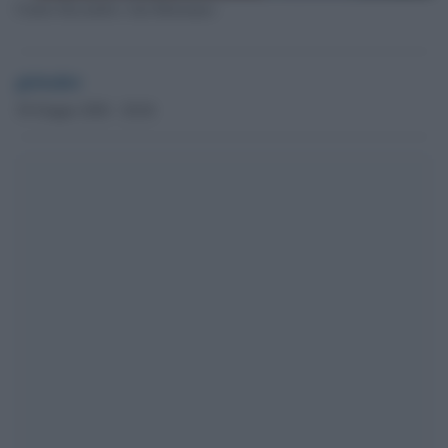
Carlos Decotelli e Jair Bolsonaro
globalist
30 Giugno 2020 - 20.04