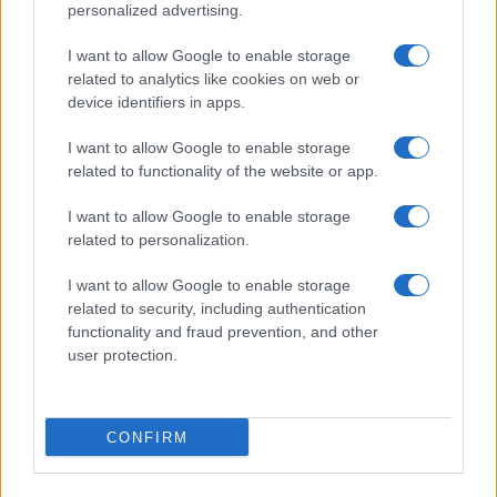
personalized advertising.
Giornale dello
Chi siamo
I want to allow Google to enable storage
Spettacolo
related to analytics like cookies on web or
Contributors
device identifiers in apps.
Wondernet
Facebook
I want to allow Google to enable storage
Giuliana Sgrena
related to functionality of the website or app.
Twitter
I want to allow Google to enable storage
Google News
related to personalization.
Mastodon
I want to allow Google to enable storage
related to security, including authentication
Cookie Policy
functionality and fraud prevention, and other
user protection.
Preferenze Privacy
CONFIRM
©2021 Globalist.it • All right reserved.