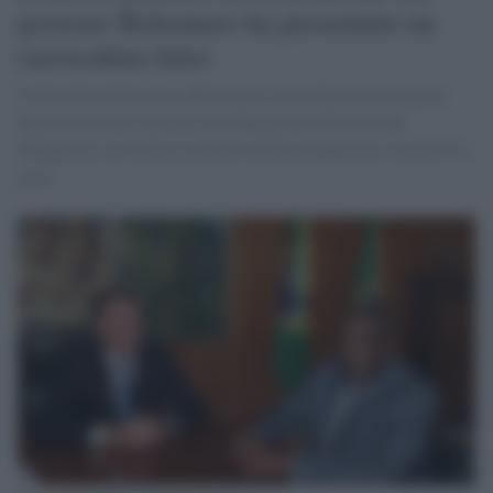
governo Bolsonaro ha presentato un
curriculum falso
Carlos Decotelli aveva affermato di aver fatto un corso post
dottorato di due anni presso la Bergische Universitaet
Wuppertal, ma l'ateneo ha detto che ha frequentato solo per tre
mesi