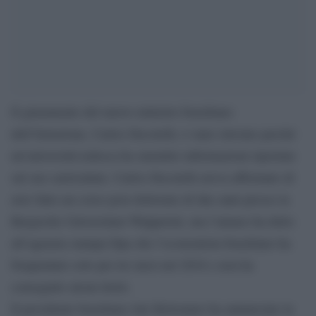
Il giuramento del nuovo ministro brasiliano
dell’Istruzione, Carlos Decotelli, è stato rinviato perché
un’università tedesca ha smentito informazioni riportate
sul suo curriculum. Carlos Decotelli aveva affermato di
aver fatto un corso post dottorato di due anni presso la
Bergische Universitaet Wuppertal, ma l’ateneo ha detto
all’agenzia stampa Dpa che l’economista brasiliano ha
frequentato solo per tre mesi nel 2016 e non ha
conseguito alcun titolo.
Il presidente brasiliano Jair Bolsonaro ha annunciato la