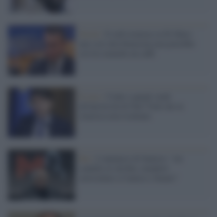
Social /
Il web ironizza su Di Maio:
uno così alla Farnesina non potrebbe
servire neanche un caffè
Il caso /
Conte e quegli studi
all'università di New York che in
America non risultano
Rai /
L'annuncio di Santoro: "mi
candido al cda Rai, manderò
curriculum a Camera e Senato"