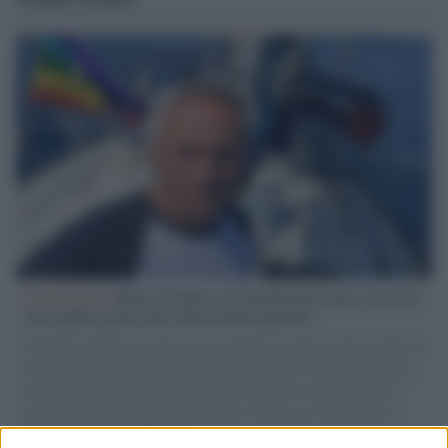
L'intervista /
Marco Croatti e la Flottilla per Gaza: le nostre
vele gonfie grazie alla sollevazione popolare
Il Senatore M5S racconta la sua esperienza sulle barche cariche di
aiuti umanitari assalite dall'esercito israeliano. Una guerra atroce,
il tentativo di disumanizzazione delle vittime, il servilismo del
governo italiano e degli altri europei, il ritorno al colonialismo.
L'importanza dei movimenti.