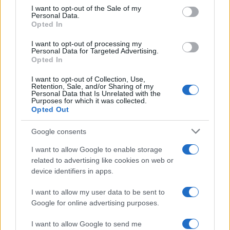
services and may gather and store information including but
I want to opt-out of the Sale of my
Personal Data.
not limited to your visit or usage behaviour. You may click to
Opted In
grant or deny consent to Google and its third-party tags to
use your data for below specified purposes in below Google
I want to opt-out of processing my
consent section.
Personal Data for Targeted Advertising.
Opted In
I want to opt-out of Collection, Use,
Retention, Sale, and/or Sharing of my
Personal Data that Is Unrelated with the
Purposes for which it was collected.
Opted Out
Syndication
Culture
Google consents
Salute
Globalist
I want to allow Google to enable storage
related to advertising like cookies on web or
Megachip
Globalscience
device identifiers in apps.
GiULia
Globalsport
I want to allow my user data to be sent to
Google for online advertising purposes.
Prima Pagina
I want to allow Google to send me