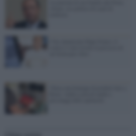
Assunzione di suo fratello alle Poste,
Alfano: uso politico di scarti di
inchiesta
I Nas denunciano Pippo Franco: il
comico è stato trovato in possesso di
un Green pass falso
Chiusa una boutique di prodotti falsi a
Roma: vendeva articoli anche a
personaggi dello spettacolo
Ultime notizie