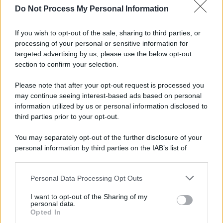
Do Not Process My Personal Information
Cisgiordania /
L’esercito israeliano si ritira dal campo
profughi di Qalandiya dopo tre giorni di violenze contro i
If you wish to opt-out of the sale, sharing to third parties, or
palestinesi
processing of your personal or sensitive information for
targeted advertising by us, please use the below opt-out
section to confirm your selection.
Giornalismo /
Addio a Stefano Marcelli, colonna della Rai
di Firenze e dirigente dell'Usigrai
Please note that after your opt-out request is processed you
may continue seeing interest-based ads based on personal
information utilized by us or personal information disclosed to
third parties prior to your opt-out.
Lo scenario /
Ceuta, l’ombra del Marocco sull’assalto
You may separately opt-out of the further disclosure of your
mentre Trump rafforza i rapporti con Rabat e trama contro la
personal information by third parties on the IAB’s list of
Spagna
downstream participants.
Personal Data Processing Opt Outs
This information may also be disclosed by us to third parties
La data /
L'8 agosto, quando la memoria dovrebbe insegnarci
on the IAB’s List of Downstream Participants that may further
I want to opt-out of the Sharing of my
qualcosa
disclose it to other third parties.
personal data.
Opted In
Please note that this website/app uses one or more Google