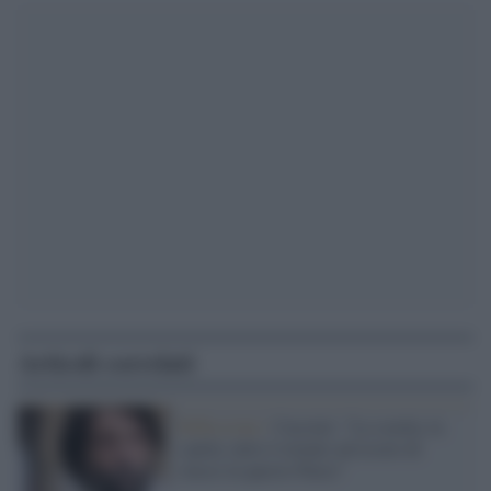
Articoli correlati
Riflessione /
Cacciari: "La scuola, la
sanità, tutto è tornato ad essere di
classe in questo Paese"