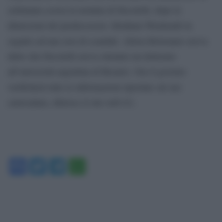
settimana scorsa la nomina di Decotelli, dopo le
dimissioni del predecessore Abraham Weintraub in
seguito ad una sera di scandali. Allora Bolsonaro aveva
detto che Decotelli aveva ottenuto un dottorato
all’università argentina di Rosario. Ora il governo
verificherà tutte le informazioni riportate sul suo
curriculum, riferisce il sito web G1.
Facebook
Twitter
Telegram
WhatsApp