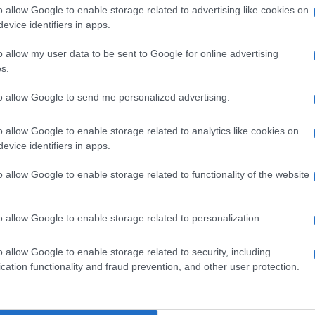
barch
o allow Google to enable storage related to advertising like cookies on
dall'e
ttare le allergie, la tosse, il raffreddore, la
evice identifiers in apps.
tentat
e mondiale di parecetamolo è molto concentrata
servil
o allow my user data to be sent to Google for online advertising
ano insieme per quasi l’84% dell’output globale
europ
s.
dei m
econdo un recente rapporto di 360 Research.
to allow Google to send me personalized advertising.
eno del 25% della produzione mondiale.
Musi
es il 9 aprile, ha poi effettivamente allentato il
o allow Google to enable storage related to analytics like cookies on
evice identifiers in apps.
tamolo e anche sull’idrossiclorochina, spostando
o allow Google to enable storage related to functionality of the website
aci autorizzati.
Il ri
il presidente Usa Donald Trump aveva
"Cron
o allow Google to enable storage related to personalization.
avesse respinto la richiesta di fornire agli States
che s
che considera essenziale per combattere la
o allow Google to enable storage related to security, including
ca non c’è consenso sulla sua efficacia).
cation functionality and fraud prevention, and other user protection.
Lo st
 della Commissione per la Salute, ha
anche
dietr
ine con la stampa a Bruxelles che la presidente