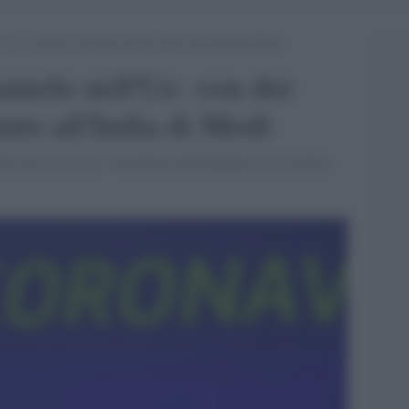
’Ue: von der Leyen ha chiesto aiuto all’India di Modi
amolo nell'Ue: von der
uto all'India di Modi
issari di essersi "incontrata direttamente con il primo