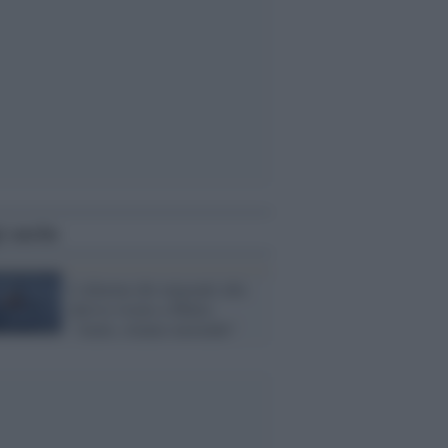
i anche
L'allarme dei migranti alla
deriva vicino a Malta:
"Aiuto, stiamo morendo"