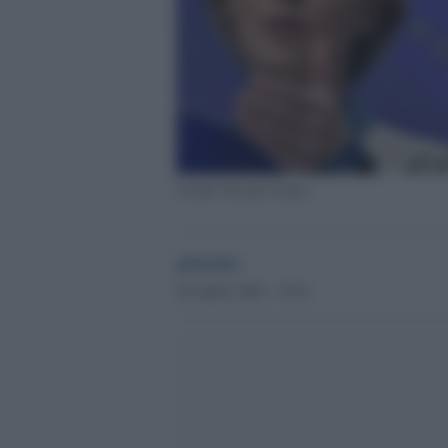
Ursula Von der Leyen
globalist
28 Aprile 2020 - 19.41