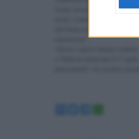
Ursula von der Leyen “è stata in c
anche i commissari Philip Hogan (
ndr) hanno avuto contatti con le ri
esportazione”.
“Grazie a questo dialogo continuo, 
e l’India ha annunciato il 17 aprile
paracetamolo”, ha concluso il por
Facebook
Twitter
Telegram
WhatsA