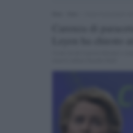
Home
>
Esteri
>
Carenza di paracetamolo nell
Carenza di paracet
Leyen ha chiesto ai
Ursula von der Leyen ha informato i comm
ministro indiano Narendra Modi"