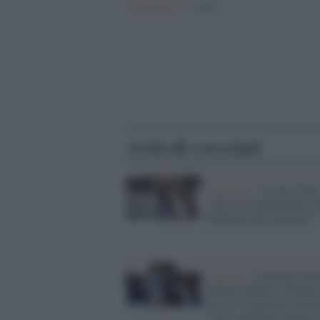
Argomenti:
Salute
Articoli correlati
Pandemia /
Covid, Galli
"Serve assolutamente u
medicina del territorio"
Varsavia /
Il primo mini
indiano Modi in Polonia
poi in Ucraina per propo
come mediatore di pace