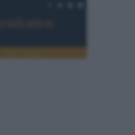
Sport
Tendenze