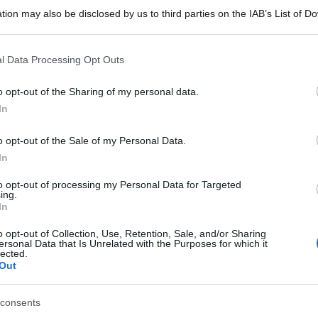
tion may also be disclosed by us to third parties on the IAB’s List of 
rmaci basilari come il paracetamolo ha destato la
 that may further disclose it to other third parties.
durante la discussione relativa alla situazione
 that this website/app uses one or more Google services and may gath
l Data Processing Opt Outs
ale, è stata sottolineata “la necessità di rimediare
including but not limited to your visit or usage behaviour. You may click 
Ulti
 to Google and its third-party tags to use your data for below specifi
cuni Stati membri, rimuovendo le restrizioni
o opt-out of the Sharing of my personal data.
ogle consent section.
In
umero di Paesi terzi e l’importanza dei contatti ad
o opt-out of the Sale of my Personal Data.
 effettivamente stati: alla fine della discussione
In
ormato i commissari di essersi “incontrata
to opt-out of processing my Personal Data for Targeted
ing.
 indiano Narendra Modi, per discutere la
In
 dall’India alle esportazioni di parecetamolo, in
o opt-out of Collection, Use, Retention, Sale, and/or Sharing
ersonal Data that Is Unrelated with the Purposes for which it
eneficiare ancora di questa fonte di
lected.
L'int
Out
Gaza:
solle
e antifebbrile, usato in centinaia di farmaci da
consents
Il Se
o, in combinazione con altri principi attivi, per