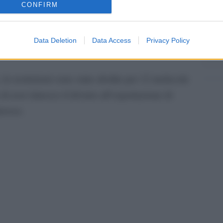
CONFIRM
ontatto con il primo ministro Narendra Modi e
Tend
Commercio, ndr) e Stella Kyriakides (Salute,
onlin
Data Deletion
Data Access
Privacy Policy
spettive controparti su questo divieto di
artic
le restrizioni sono state abolite per 12 molecole
 di aver rimosso il divieto all’esportazione di
tavoce.
pp