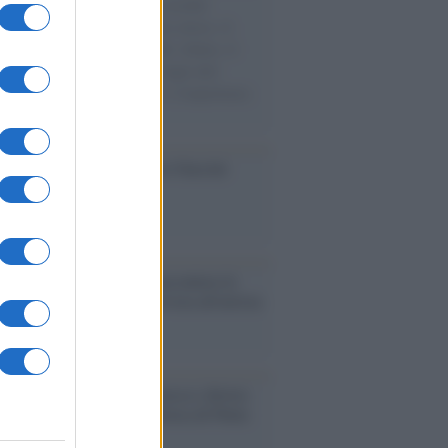
e cariche di aiuti umanitari assalite
sercito israeliano. Una guerra atroce, il
ivo di disumanizzazione delle vittime, il
ismo del governo italiano e degli altri
ei, il ritorno al colonialismo. L'importanza
ovimenti.
ca /
Al maestro Francesco Guccini
cordo /
Quando Guccini raccontava le
ache epafaniche": l'intervista all'artista
i definiva un 'narratore'
udio /
Disinformazione russa e destra:
 la macchina propagandistica di Putin
o la crisi di Ceuta