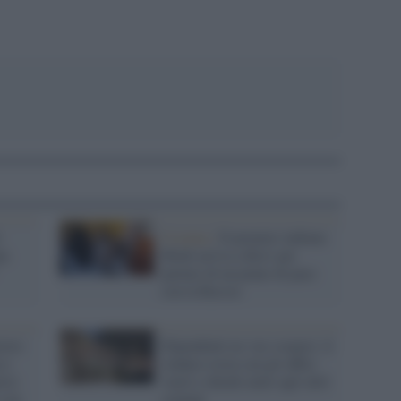
:
Ucraina /
Il premier indiano
na
Modi arriva a Kiev per
parlare di un piano di pace
con la Russia
stro
Dipendenti no vax sospesi: il
 e
sindaco resta con gli uffici
rsi
vuoti e chiede aiuto agli altri
 con
comuni