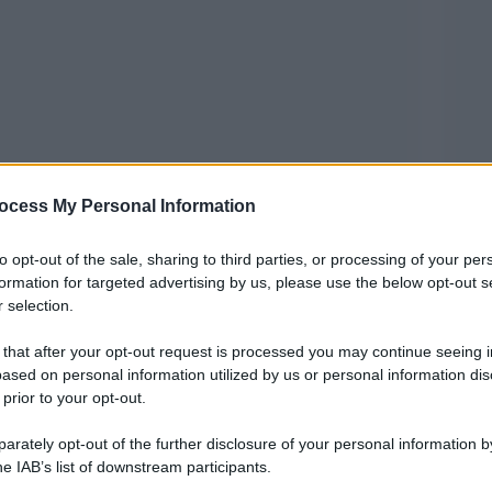
della Commissione Europea, il mese scorso
ocess My Personal Information
diano Narendra Modi un aiuto per affrontare la
to opt-out of the sale, sharing to third parties, or processing of your per
iversi paesi dell’Ue.
formation for targeted advertising by us, please use the below opt-out s
 selection.
 problemi ad assicurarsi forniture adeguate dei
ovid-19 era già emerso da una lettera inviata alle
 that after your opt-out request is processed you may continue seeing i
ased on personal information utilized by us or personal information dis
ceutiche europee dalla commissaria alla Salute
 prior to your opt-out.
 del 27 marzo (gli stessi giorni del collegio), si
rately opt-out of the further disclosure of your personal information by
e la produzione in Europa di farmaci utilizzati
he IAB’s list of downstream participants.
 con la massima urgenza.