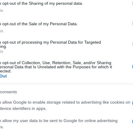
to contenuto, appena sopra 20 mila, così come
o opt-out of the Sharing of my personal data.
ogle consent section.
In
ndurre il governo a cominciare già a parlare di
ità nelle prossime settimane, forse anche prima di
o opt-out of the Sale of my Personal Data.
In
confinamento” sono destinate a scadere, il
Ulti
colpita è quella di Porto, dove si trova il 60%
to opt-out of processing my Personal Data for Targeted
ing.
In
o opt-out of Collection, Use, Retention, Sale, and/or Sharing
ersonal Data that Is Unrelated with the Purposes for which it
lected.
i arrivi in Europa e sale la tensione politica
Out
consents
allo è partita in ritardo rispetto agli altri paesi
strato all’inizio di marzo. Questo ha permesso al
o allow Google to enable storage related to advertising like cookies on
evice identifiers in apps.
mo ministro socialista Antonio Costa di avere il
L'int
Gaza:
o allow my user data to be sent to Google for online advertising
osse.
solle
s.