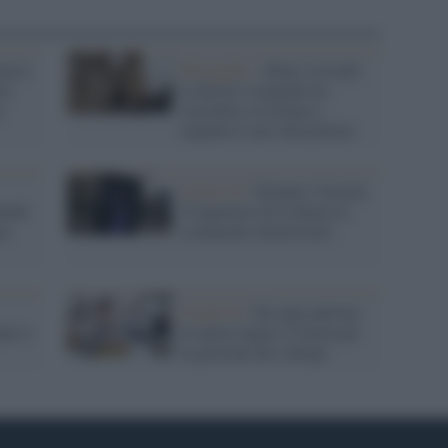
tacco
Portogallo /
Abusi sessuali:
te
la diocesi sospende un
a
sacerdote a Lisbona e
segnala il caso alla polizia
Covid-19 /
Tornano i focolai:
hiude
19 quartieri di Lisbona in
na
isolamento domiciliare
Covid-19 /
Da oggi partono
ura e
le nuove regole a scuola per
la gestione dei contagi