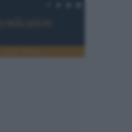
Sport
Tendenze