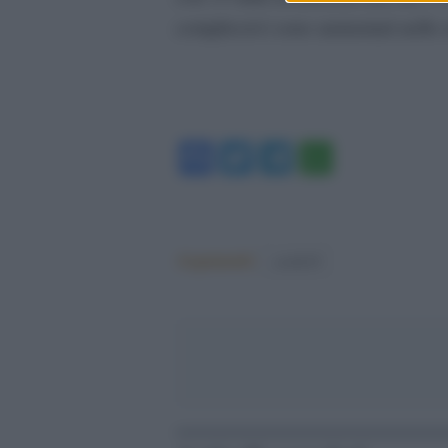
complessivi sono aumentati nello 
Facebook
Twitter
Telegram
WhatsA
Argomenti:
covid-19