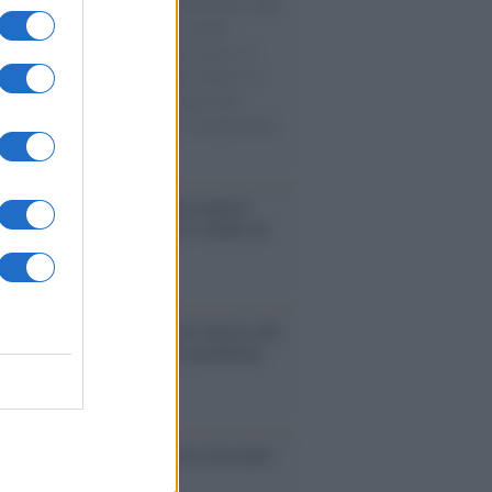
natore M5S racconta la sua esperienza sulle
e cariche di aiuti umanitari assalite
sercito israeliano. Una guerra atroce, il
ivo di disumanizzazione delle vittime, il
ismo del governo italiano e degli altri
ei, il ritorno al colonialismo. L'importanza
ovimenti.
enze /
Sale il numero degli acquisti
e in Europa e aumentano le vendite di
oli second hand
Un partito progressista e di sinistra che
acca sul riarmo ha un serio problema
so /
Trump ha quasi esaurito l'arsenale
ma il tycoon smentisce