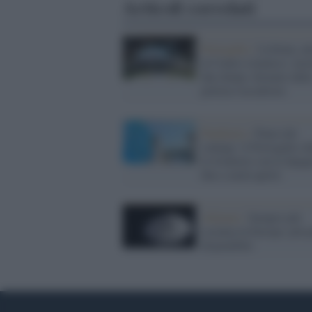
Articoli correlati
Portogallo /
Lisbona, at
al Centro islamico: mor
due donne, fermato dall
polizia l'assalitore
Pandemia /
Paura dei
contagi: il Portogallo c
le frontiere con la Spag
fino a metà aprile
Allarme /
Sempre più
cocaina in Europa: più p
disponibile