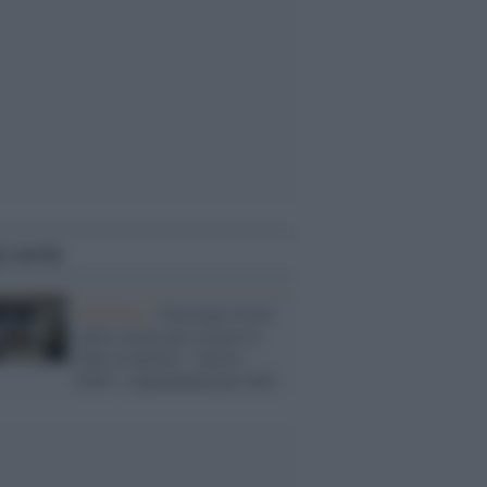
i anche
Pandemia /
Gestione Covid
nelle scuole per evitare la
Dad, le ipotesi: "micro-
bolle" o quarantena per tutti