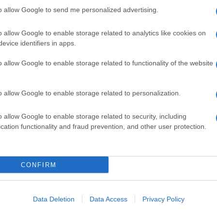
Il Se
della salute in Portogallo, Antonio Sales, ha
to allow Google to send me personalized advertising.
barch
The Guardian che il governo ha deciso le misure
dall'e
tentat
o allow Google to enable storage related to analytics like cookies on
r monitorato la diffusione del virus già dalla
servil
evice identifiers in apps.
to – era preparato allo scenario peggiore”. Le
europ
o allow Google to enable storage related to functionality of the website
dei m
zo, quando in Portogallo erano stati registrati
e sei giorni dopo è stato dichiarato lo stato di
Tend
o allow Google to enable storage related to personalization.
le, poco dopo l’analoga decisione presa da un
onlin
artic
e dall’elevato numero di contagi e di decessi.
o allow Google to enable storage related to security, including
cation functionality and fraud prevention, and other user protection.
ha aumentato il numero dei test di laboratorio
Pd /
al giorno) e di posti letto nei reparti di terapia
si sp
CONFIRM
bile anche dagli investimenti effettuati negli
re il livello della sanità pubblica ai livelli
l personale sanitario è stato incrementato del 13%
Il ca
Data Deletion
Data Access
Privacy Policy
Usa, 
00 medici e 6.600 infermieri) e gli investimenti