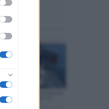
me notizie
ervista /
Marco Croatti e la Flottilla per
 le nostre vele gonfie grazie alla
vazione popolare