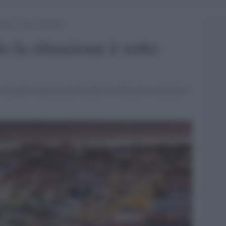
zione è sotto controllo?
o la situazione è sotto
vantaggio temporale per decidere le chiusure in anticipo e