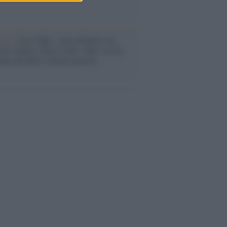
anca /
Caso Mps: i pm milanesi ora
ono vederci chiaro sulle “chat” tra un
ente del Mef e alcuni ministri