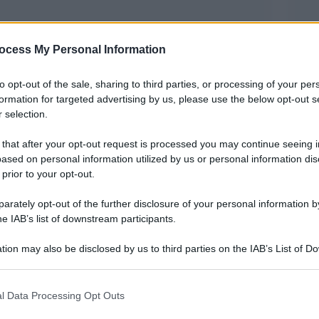
ocess My Personal Information
to opt-out of the sale, sharing to third parties, or processing of your per
formation for targeted advertising by us, please use the below opt-out s
 selection.
con la Spagna, uno dei paesi più colpiti al
 that after your opt-out request is processed you may continue seeing i
ltre 20 mila vittime. Come racconta Francesca
ased on personal information utilized by us or personal information dis
 prior to your opt-out.
, il Portogallo è considerato un “modello” per
re del contagio del coronavirus. Paese da poco
rately opt-out of the further disclosure of your personal information by
he IAB’s list of downstream participants.
’alta percentuale di residenti anziani (il 22% ha
i, grazie alle politiche fiscali favorevoli alle
tion may also be disclosed by us to third parties on the IAB’s List of 
 that may further disclose it to other third parties.
 that this website/app uses one or more Google services and may gath
l Data Processing Opt Outs
o di popolazione a rischio, fortunatamente fino
including but not limited to your visit or usage behaviour. You may click 
 to Google and its third-party tags to use your data for below specifi