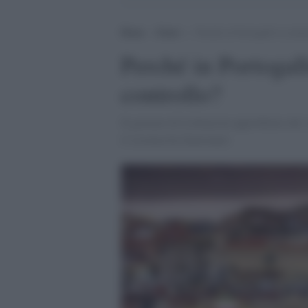
Home
>
Esteri
>
Perché in Portogallo la situa
Perché in Portogall
controllo?
Il governo di Lisbona ha approfittato del 
il sistema ha funzionato