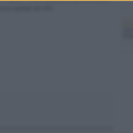
stesso periodo del 18%.
La b
vogli
dirig
pp