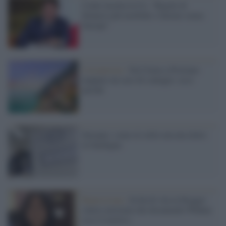
Conte incalza la Ue: "Regole di
bilancio più morbide o faremo senza
Europa"
Coronavirus /
Da Cetara a Positano
neppure un caso di contagio: ecco
perché
Europee: come al solito nessun eletto
in Sardegna
Repressione /
In fin di vita la blogger
cinese arrestata che documentò Wuhan:
ecco il motivo...