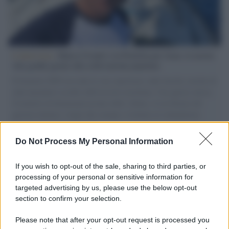
L'intervista /
Marco Croatti e la Flottilla per Gaza: le nostre
vele gonfie grazie alla sollevazione popolare
Il Senatore M5S racconta la sua esperienza sulle barche cariche di
aiuti umanitari assalite dall'esercito israeliano. Una guerra atroce,
il tentativo di disumanizzazione delle vittime, il servilismo del
governo italiano e degli altri europei, il ritorno al colonialismo.
L'importanza dei movimenti.
Do Not Process My Personal Information
Musica /
Al maestro Francesco Guccini
If you wish to opt-out of the sale, sharing to third parties, or
processing of your personal or sensitive information for
targeted advertising by us, please use the below opt-out
section to confirm your selection.
Il ricordo /
Quando Guccini raccontava le "Cronache
epafaniche": l'intervista all'artista che si definiva un
Please note that after your opt-out request is processed you