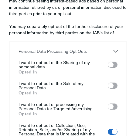
'narratore'
may continue seeing interest-based ads based on personal
information utilized by us or personal information disclosed to
third parties prior to your opt-out.
Lo studio /
Disinformazione russa e destra: anche la
You may separately opt-out of the further disclosure of your
macchina propagandistica di Putin dietro la crisi di Ceuta
personal information by third parties on the IAB’s list of
downstream participants.
Personal Data Processing Opt Outs
This information may also be disclosed by us to third parties
Tendenze /
Sale il numero degli acquisti online in Europa e
on the IAB’s List of Downstream Participants that may further
I want to opt-out of the Sharing of my
aumentano le vendite di articoli second hand
disclose it to other third parties.
personal data.
Opted In
Please note that this website/app uses one or more Google
services and may gather and store information including but
I want to opt-out of the Sale of my
Personal Data.
not limited to your visit or usage behaviour. You may click to
Opted In
grant or deny consent to Google and its third-party tags to
use your data for below specified purposes in below Google
I want to opt-out of processing my
consent section.
Personal Data for Targeted Advertising.
Opted In
I want to opt-out of Collection, Use,
Retention, Sale, and/or Sharing of my
Personal Data that Is Unrelated with the