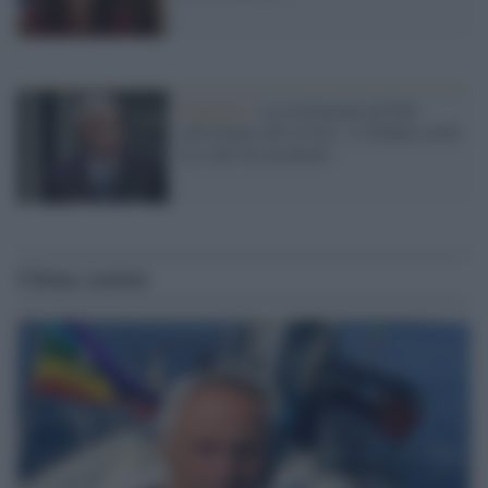
Pandemia /
La rivelazione di Palù
sull'origine del Covid: "A Wuhan credo
sia stato un incidente"
Ultime notizie