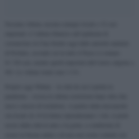
Nessuna vittima, nessun contagio locale e 32 casi
importati: è l’ultimo bilancio sull’epidemia di
coronavirus in Cina fornito oggi dalle autorità sanitarie
di Pechino, secondo cui in tutto il Paese si contano
81.740 casi, mentre quelli importati dall’estero salgono a
983. Le vittime totali sono 3.331.
Proprio oggi Wuhan – la città da cui è partita la
pandemia – revoca le ultime restrizioni dopo oltre due
mesi e mezzo di lockdown. A partire dalla mezzanotte
ora locale (le 18 in Italia) riprenderanno i voli, si potrà
uscire dalla città in auto e la gente, a condizione di
essere in buona salute e di non aver avuto contatti con