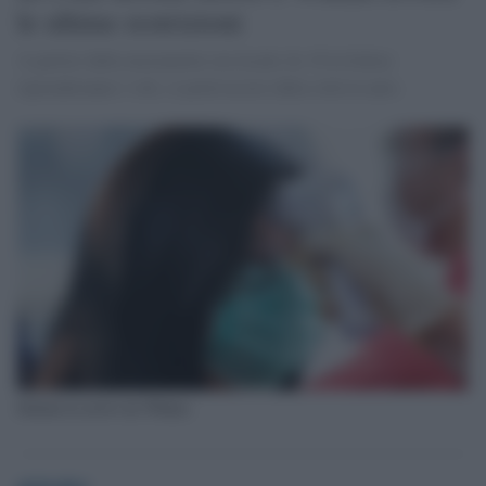
le ultime restrizioni
A partire dalla mezzanotte ora locale (le 18 in Italia)
riprenderanno i voli, si potrà uscire dalla città in auto.
Italiani in arrivo da Wuhan
globalist