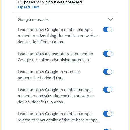
Purposes for which it was collected.
Opted Out
Syndication
Culture
Google consents
Salute
Globalist
I want to allow Google to enable storage
related to advertising like cookies on web or
Megachip
Globalscience
device identifiers in apps.
GiULia
Globalsport
I want to allow my user data to be sent to
Google for online advertising purposes.
Prima Pagina
I want to allow Google to send me
personalized advertising.
Giornale dello
Chi siamo
I want to allow Google to enable storage
Spettacolo
related to analytics like cookies on web or
Contributors
device identifiers in apps.
Wondernet
Facebook
I want to allow Google to enable storage
Giuliana Sgrena
related to functionality of the website or app.
Twitter