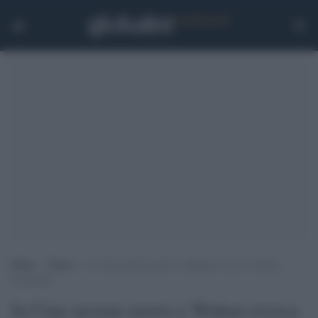
Home
>
Esteri
>
In Cina nessun morto e Wuhan revoca le ultime
restrizioni
In Cina nessun morto e Wuhan revoca