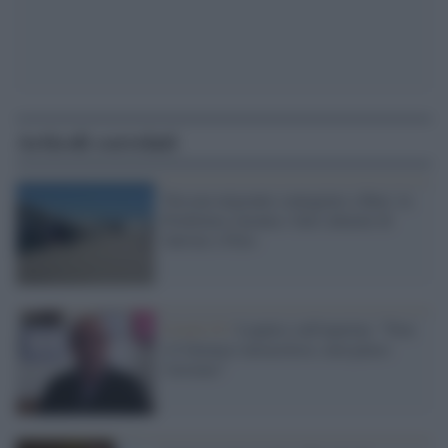
Articoli correlati
Nessun migrante contagiato a Bari, la
Prefettura smonta i falsi allarmi di
Salvini e Fitto
Covid-19 /
Lopalco sull'eparina: "Non
c'è farmaco miracoloso, non penso
l'avremo"