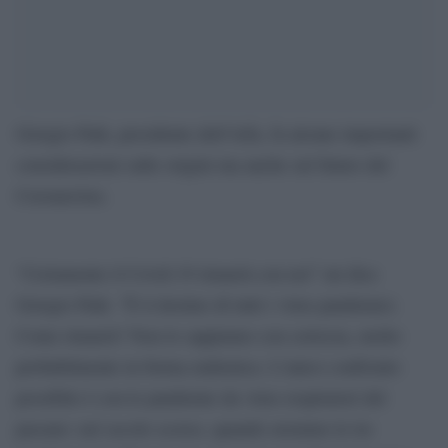
Giorgio Palù, presidente dell’Aifa, fa alcune importanti
considerazioni sulle origini ma anche sul futuro del
Coronavirus.
“Certamente il Covid-19 rimarrà con noi” mi dice
Giorgio Palù. ”È il destino di tutti i virus pandemici.
Come rimarrà? Non lo sappiamo con certezza, molto
probabilmente in forma endemica. L’unico confronto
possibile è con le pandemie da virus respiratori del
passato: nel secolo scorso, quando avemmo le tre