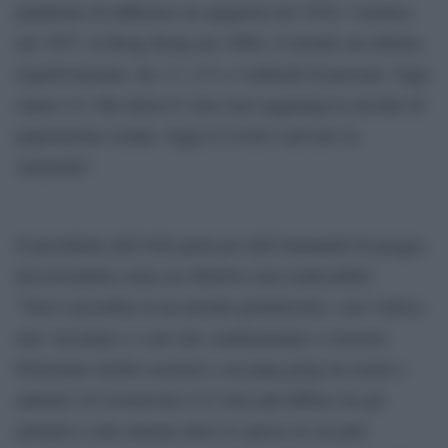
pandemie di influenza (la spagnola nel 1918, l’asiatica
nel 1957, la Hong Kong nel 1968), il mondo era abitato,
rispettivamente, da 1,7, 2,5 e 4 miliardi di persone. Oggi
siamo a 8. Ma allora il virus non raggiungeva nicchie di
popolazione isolate. Oggi il Covid è arrivato in
Antartide”.
Il presidente dell’Aifa parla poi dell’immunità di gregge,
descrivendola come un obiettivo non realizzabile:
“Non è possibile in un mondo globalizzato, con l’Africa
non vaccinata e i casi che continueranno a crescere.
Potremmo inoltre assistere a un ping pong tra uomo e
animali. Il Coronavirus è il virus più diffuso tra gli
animali e sono almeno dieci le specie in cui può