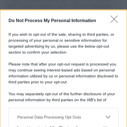
governo italiano e degli altri europei, il ritorno al colonialismo.
L'importanza dei movimenti.
Do Not Process My Personal Information
Vangelo /
La vita si intreccia con le paure come il giorno
succede alla notte
If you wish to opt-out of the sale, sharing to third parties, or
processing of your personal or sensitive information for
targeted advertising by us, please use the below opt-out
section to confirm your selection.
La scoperta /
Oplontis, le vittime dell’eruzione del Vesuvio
furono più numerose del previsto
Please note that after your opt-out request is processed you
may continue seeing interest-based ads based on personal
information utilized by us or personal information disclosed to
third parties prior to your opt-out.
Il medagliere /
Europei di nuoto: Pellecani guida una super
You may separately opt-out of the further disclosure of your
Italia
personal information by third parties on the IAB’s list of
downstream participants.
Personal Data Processing Opt Outs
This information may also be disclosed by us to third parties
Il centenario /
A L'Aquila arriva la mostra "TITO, 100 anni
on the IAB’s List of Downstream Participants that may further