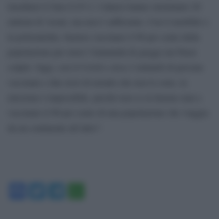
insediarsi il Sars-CoV-2. I danesi hanno sterminato 20
milioni di visoni, ma non è sufficiente. Con il morbillo e
la poliomielite, bastava vaccinare il 90 per cento della
popolazione per avere l’immunità di gregge nei Paesi
colpiti. Oggi, con il Covid e circa 2 miliardi di persone
vaccinate e due terzi di mondo che non lo sono, la
missione è impossibile, perché non ce la faremo mai a
vaccinare il 90 per cento di una popolazione che viaggia
da un continente all’altro”.
Facebook
Twitter
Telegram
WhatsApp