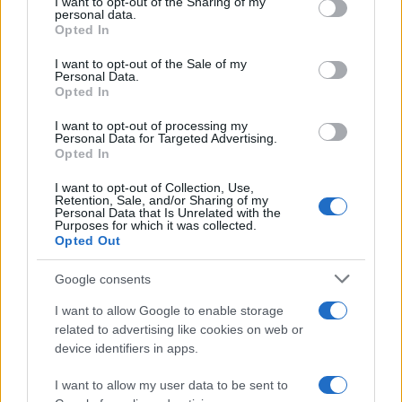
I want to opt-out of the Sharing of my
attraverso la forma"
disclose it to other third parties.
personal data.
Opted In
Please note that this website/app uses one or more Google
services and may gather and store information including but
I want to opt-out of the Sale of my
Personal Data.
not limited to your visit or usage behaviour. You may click to
Opted In
grant or deny consent to Google and its third-party tags to
use your data for below specified purposes in below Google
I want to opt-out of processing my
consent section.
Personal Data for Targeted Advertising.
Opted In
I want to opt-out of Collection, Use,
Retention, Sale, and/or Sharing of my
Personal Data that Is Unrelated with the
Purposes for which it was collected.
Opted Out
Syndication
Culture
Google consents
Salute
Globalist
I want to allow Google to enable storage
related to advertising like cookies on web or
Megachip
Globalscience
device identifiers in apps.
GiULia
Globalsport
I want to allow my user data to be sent to