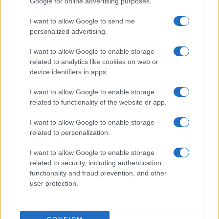
Google for online advertising purposes.
Prima Pagina
I want to allow Google to send me
personalized advertising.
Giornale dello
Chi siamo
I want to allow Google to enable storage
Spettacolo
related to analytics like cookies on web or
Contributors
device identifiers in apps.
Wondernet
Facebook
I want to allow Google to enable storage
Giuliana Sgrena
related to functionality of the website or app.
Twitter
I want to allow Google to enable storage
Google News
related to personalization.
Mastodon
I want to allow Google to enable storage
related to security, including authentication
Cookie Policy
functionality and fraud prevention, and other
user protection.
Preferenze Privacy