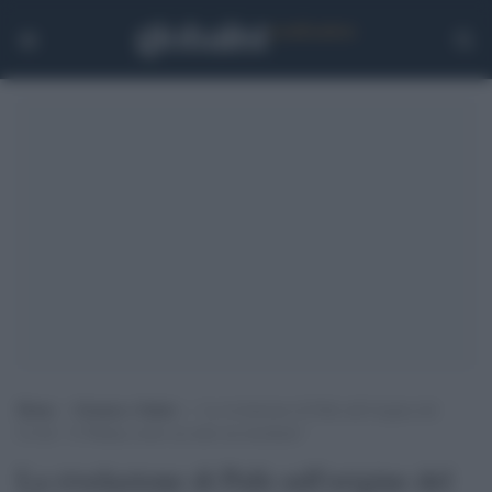
Home
>
Scienza e Salute
>
La rivelazione di Palù sull’origine del
Covid: “A Wuhan credo sia stato un incidente”
La rivelazione di Palù sull'origine del