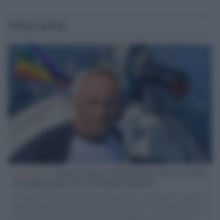
Ultime notizie
L'intervista /
Marco Croatti e la Flottilla per Gaza: le nostre
vele gonfie grazie alla sollevazione popolare
Il Senatore M5S racconta la sua esperienza sulle barche cariche di
aiuti umanitari assalite dall'esercito israeliano. Una guerra atroce,
il tentativo di disumanizzazione delle vittime, il servilismo del