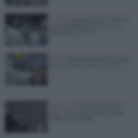
Virus /
Le allusioni cinesi: "Covid-19
si stava diffondendo in Italia prima
dell'epidemia in Cina"
Cina /
A Wuhan terminato lo screening
di massa dopo la ripresa del Covid
Pandemia /
La Cina attacca gli Stati
Uniti: "Con i servizi segreti tenta di
diffamarci su Wuhan"