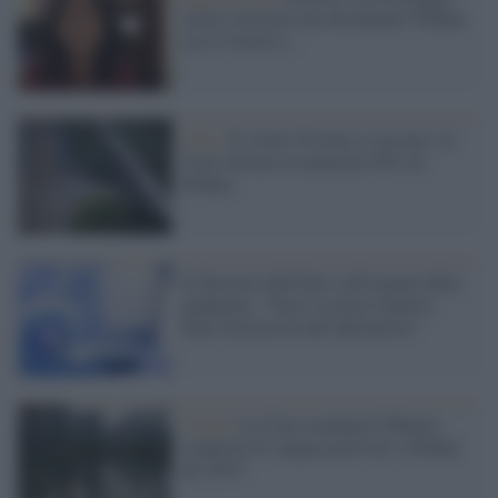
cinese arrestata che documentò Wuhan:
ecco il motivo...
Cina /
Il covid-19 torna a crescere: in
Cina rinviata la maratona 2021 di
Wuhan
Il direttore dell'Oms sull'origine della
pandemia: "Non è esclusa l'ipotesi
della fuoriuscita dal laboratorio"
Covid /
La Cina esaminerà 200mila
campioni di sangue prelevati a Wuhan
nel 2019