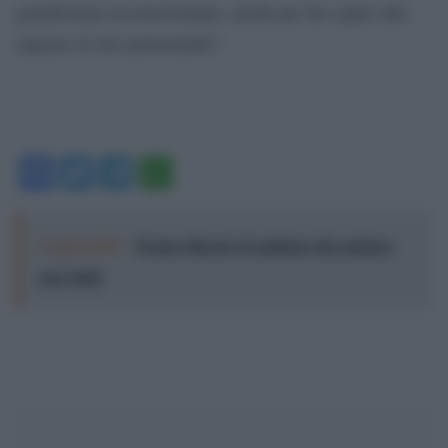
grandissima ed emozionante, anche per far capire alle
ragazze le loro potenzialità”.
Facebook
Twitter
Telegram
WhatsApp
Leggi anche:
Franco Baresi, il capitano che parlava
con i fatti