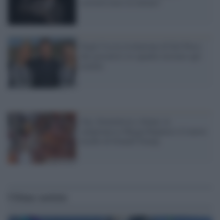
correttissimo in italiano"
Negli Usa la rivoluzione di Del Piero:
due giocatrici in squadra insieme agli
uomini
Gay, femminista e donna: la
campionessa Megan Rapinoe è il nuovo
incubo di Donald Trump
Ultime notizie