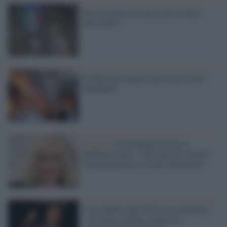
Sarà Cannavaro il prossimo ct della
Nazionale?
In Pakistan bomba contro una scuola
femminile
Stampa /
Il Washington Post su
Raffaella Carrà: "Una star che celebrò
l'emancipazione sessuale femminile"
L'Accademia della Crusca lo ribadisce:
"Avvocata, sindaca, ministra è