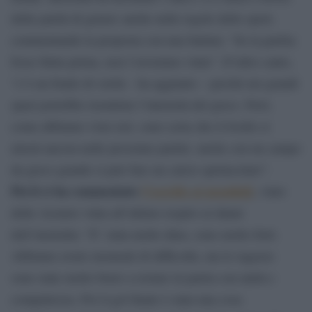
della parità di genere anche nelle regole dello sport,
commentando la proposta con una battuta: “Se la partita
fosse finita prima, non l’avremmo vinta”. D’altro canto,
“c’è un fondo di verità – ha aggiunto – perché nei grandi
spazi potrebbe risentirne l’intensità del gioco. Però,
come abbiamo visto ieri, sono certa che il livello si
alzerà ancora nelle prossime partite: anche con un campo
da gioco grande si può fare un calcio spettacolare”.
Poi il ct ha commentato
l’esordio ai mondiali
, vinto
delle Azzurre vinta all’ultimo respiro ai danni
dell’Australia: “E’ stata molto dura, sono molto forti.
Abbiamo avuto momenti di difficoltà, ma le ragazze
sono state molto brave a restare in partia con unità e
compattezza. Poi il gol finale è stata una cosa