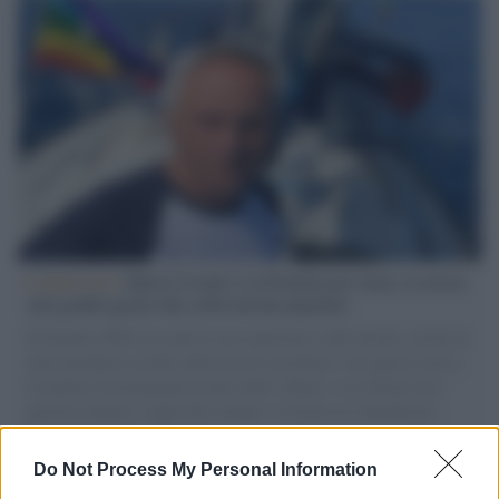
L'intervista /
Marco Croatti e la Flottilla per Gaza: le nostre
vele gonfie grazie alla sollevazione popolare
Il Senatore M5S racconta la sua esperienza sulle barche cariche di
aiuti umanitari assalite dall'esercito israeliano. Una guerra atroce,
il tentativo di disumanizzazione delle vittime, il servilismo del
governo italiano e degli altri europei, il ritorno al colonialismo.
L'importanza dei movimenti.
Do Not Process My Personal Information
Musica /
Al maestro Francesco Guccini