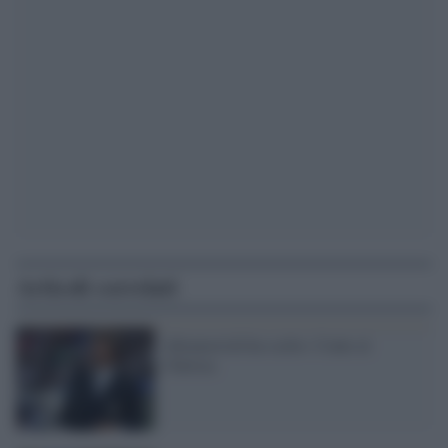
Articoli correlati
Abramovich ha scelto: Conte al
Chelsea