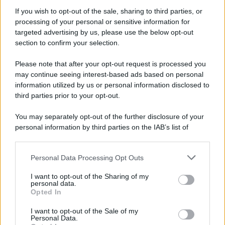
If you wish to opt-out of the sale, sharing to third parties, or
processing of your personal or sensitive information for
targeted advertising by us, please use the below opt-out
section to confirm your selection.
Il ricordo /
Quando Guccini raccontava le "Cronache
epafaniche": l'intervista all'artista che si definiva un
Please note that after your opt-out request is processed you
'narratore'
may continue seeing interest-based ads based on personal
information utilized by us or personal information disclosed to
third parties prior to your opt-out.
Lo studio /
Disinformazione russa e destra: anche la
You may separately opt-out of the further disclosure of your
macchina propagandistica di Putin dietro la crisi di Ceuta
personal information by third parties on the IAB’s list of
downstream participants.
Personal Data Processing Opt Outs
This information may also be disclosed by us to third parties
Tendenze /
Sale il numero degli acquisti online in Europa e
on the IAB’s List of Downstream Participants that may further
I want to opt-out of the Sharing of my
aumentano le vendite di articoli second hand
disclose it to other third parties.
personal data.
Opted In
Please note that this website/app uses one or more Google
services and may gather and store information including but
I want to opt-out of the Sale of my
Personal Data.
not limited to your visit or usage behaviour. You may click to