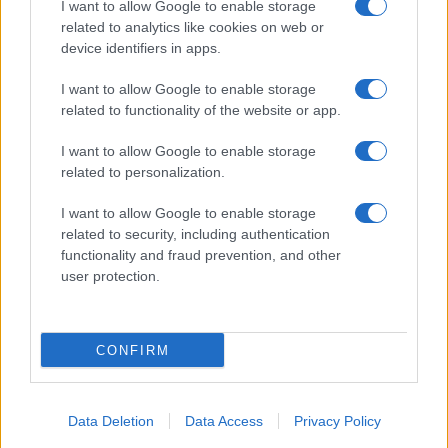
I want to allow Google to enable storage
Spettacolo
related to analytics like cookies on web or
Contributors
device identifiers in apps.
Wondernet
Facebook
I want to allow Google to enable storage
Giuliana Sgrena
related to functionality of the website or app.
Twitter
I want to allow Google to enable storage
Google News
related to personalization.
Mastodon
I want to allow Google to enable storage
related to security, including authentication
Cookie Policy
functionality and fraud prevention, and other
user protection.
Preferenze Privacy
CONFIRM
©2021 Globalist.it • All right reserved.
Data Deletion
Data Access
Privacy Policy
Syndication