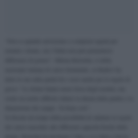
“Non so quando arriveremo a compensi uguali per
uomini e donne, ma l’Italia non può permettersi
differenze di genere”. Milena Bertolini, ct della
nazionale italiana di calcio femminile, su Radio1 ha
detto la sua sulla parità fra i sessi anche per le regole di
gioco: “Le donne hanno meno forza degli uomini, ma
credo sia molto difficile ridurre la durata delle partite e la
dimensione del campo. Va bene così”.
Si discute da tempo della possibilità di adattare le regole
del calcio maschile alle differenti capacità fisiche delle
donne. Bertolini ha declinato l’idea e si è detta a favore