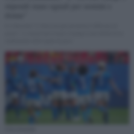
stipendi siano uguali per uomini e
donne"
Il ct Bertolini:"LʼItalia non può permettersi differenze di
genere", il commissario tecnico respinge la possibilità di un
cambiamento delle regole di gioco
Calcio femminile