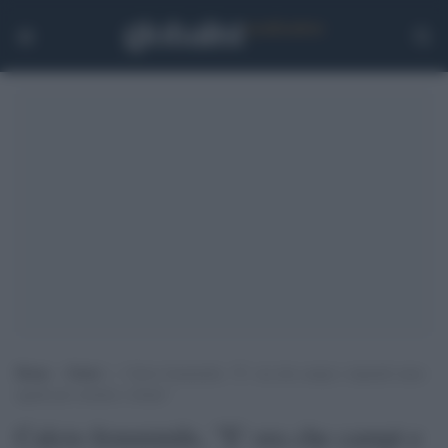
Home
>
Esteri
>
Calcio femminile, “E’ ora che campi e stipendi siano
uguali per uomini e donne”
Calcio femminile, "E' ora che campi e