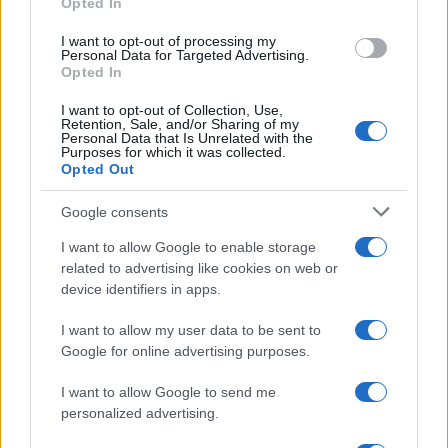
Opted In
grant or deny consent to Google and its third-party tags to
use your data for below specified purposes in below Google
I want to opt-out of processing my
consent section.
Personal Data for Targeted Advertising.
Opted In
I want to opt-out of Collection, Use,
Retention, Sale, and/or Sharing of my
Personal Data that Is Unrelated with the
Purposes for which it was collected.
Opted Out
Syndication
Culture
Google consents
Salute
Globalist
I want to allow Google to enable storage
related to advertising like cookies on web or
Megachip
Globalscience
device identifiers in apps.
GiULia
Globalsport
I want to allow my user data to be sent to
Google for online advertising purposes.
Prima Pagina
I want to allow Google to send me
personalized advertising.
Giornale dello
Chi siamo