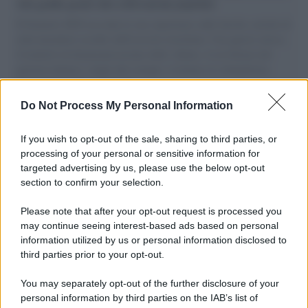
vele gonfie grazie alla sollevazione popolare
Il Senatore M5S racconta la sua esperienza sulle barche cariche di
aiuti umanitari assalite dall'esercito israeliano. Una guerra atroce,
il tentativo di disumanizzazione delle vittime, il servilismo del
governo italiano e degli altri europei, il ritorno al colonialismo.
L'importanza dei movimenti.
Do Not Process My Personal Information
Musica /
Al maestro Francesco Guccini
If you wish to opt-out of the sale, sharing to third parties, or
processing of your personal or sensitive information for
targeted advertising by us, please use the below opt-out
section to confirm your selection.
Il ricordo /
Quando Guccini raccontava le "Cronache
epafaniche": l'intervista all'artista che si definiva un
Please note that after your opt-out request is processed you
'narratore'
may continue seeing interest-based ads based on personal
information utilized by us or personal information disclosed to
third parties prior to your opt-out.
Lo studio /
Disinformazione russa e destra: anche la
You may separately opt-out of the further disclosure of your
macchina propagandistica di Putin dietro la crisi di Ceuta
personal information by third parties on the IAB’s list of