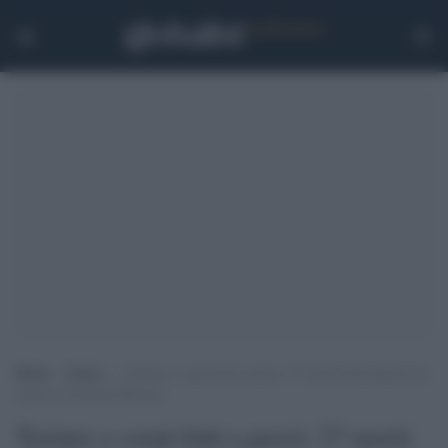
Home
>
Esteri
>
Torture e corpi fatti a pezzi: 27 morti nella guerra tra
narcos a Città del Messico
Torture e corpi fatti a pezzi: 27 morti