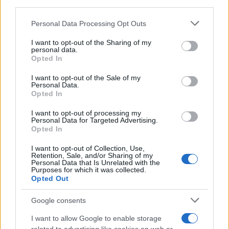
downstream participants.
Personal Data Processing Opt Outs
This information may also be disclosed by us to third parties
Tendenze /
Sale il numero degli acquisti online in Europa e
on the IAB’s List of Downstream Participants that may further
I want to opt-out of the Sharing of my
aumentano le vendite di articoli second hand
disclose it to other third parties.
personal data.
Opted In
Please note that this website/app uses one or more Google
services and may gather and store information including but
I want to opt-out of the Sale of my
Personal Data.
not limited to your visit or usage behaviour. You may click to
Opted In
grant or deny consent to Google and its third-party tags to
use your data for below specified purposes in below Google
I want to opt-out of processing my
consent section.
Personal Data for Targeted Advertising.
Opted In
I want to opt-out of Collection, Use,
Retention, Sale, and/or Sharing of my
Personal Data that Is Unrelated with the
Purposes for which it was collected.
Opted Out
Syndication
Culture
Google consents
Salute
Globalist
I want to allow Google to enable storage