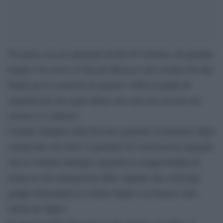
Un paese con un altissimo livello di violenza: da qualche
tempo è in corso a Città del Messico uno scontro fra due
bande per il controllo di almeno 2.000 rivendite di
stupefacenti che negli ultimi otto mesi ha lasciato sul
terreno 27 cadaveri.
Citando indagini della Procura generale di giustizia (Pgj)
cominciate nel 2016, il giornale El Universal ha spiegato
che la violenta battaglia riguarda la compravendita di
droga in otto delegazioni della capitale che coinvolge
gruppi denominati La Unión Tepito e la Fuerza Anti-
Unión de Tepito.