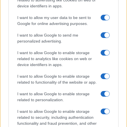
related to advertising like cookies on web or
Megachip
Globalscience
device identifiers in apps.
GiULia
Globalsport
I want to allow my user data to be sent to
Google for online advertising purposes.
Prima Pagina
I want to allow Google to send me
personalized advertising.
Giornale dello
Chi siamo
I want to allow Google to enable storage
Spettacolo
related to analytics like cookies on web or
Contributors
device identifiers in apps.
Wondernet
Facebook
I want to allow Google to enable storage
Giuliana Sgrena
related to functionality of the website or app.
Twitter
I want to allow Google to enable storage
Google News
related to personalization.
Mastodon
I want to allow Google to enable storage
related to security, including authentication
Cookie Policy
functionality and fraud prevention, and other