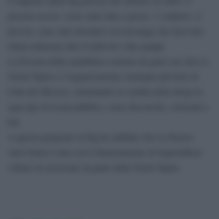
Il rapporto della Pgj precisa che almeno sei delle 17
persone uccise «sono state fatte a pezzi». I cadaveri, si
precisa, sono stati rinvenuti con messaggi che facevano
chiara allusione alla rivalità fra i due gruppi.
La Procura della repubblica sostiene da parte sua che La
Unión Tepito è l’organizzazione criminale più forte di
Città del Messico, dominando la vendita della droga in
ogni tipo di locali pubblici, come discoteche, ristoranti e
bar.
A questo proposito la Pgj ha stabilito che La Fuerza
Anti-Unión è nata con il finanziamento di imprenditori
vittime di estorsione da parte della Unión Tepito.