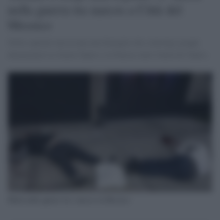
nella guerra tra narcos a Città del
Messico
Nella capitale messicana una battaglia che coinvolge gruppi
denominati La Unión Tepito e la Fuerza Anti-Unión de Tepito.
Morti nelle guerre tra i narcos in Messico