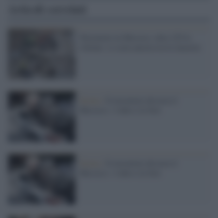
Articoli correlati
Terremoto in Messico, oltre 225 le
vittime: si scava ancora tra le macerie
Sisma /
Il terremoto devasta il
Messico: i video e le foto
Sisma /
Il terremoto devasta il
Messico: i video e le foto