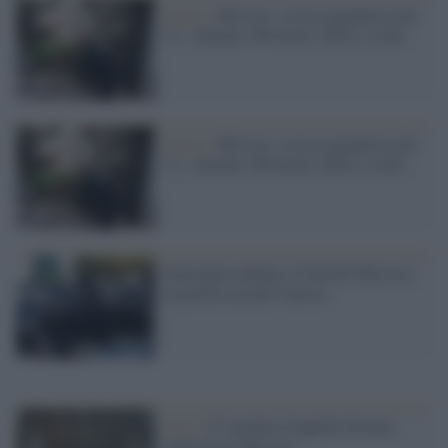
Sisma /
Messico, scossa gigantesca da
7,1. Almeno 100 morti, feriti e crolli
Sisma /
Messico, scossa gigantesca da
7,1. Almeno 100 morti, feriti e crolli
Guerriglia urbana a Città del Messico:
la polizia uccide 8 narcos
Arte /
C'è un'altra Cappella Sistina:
replicata in Messico