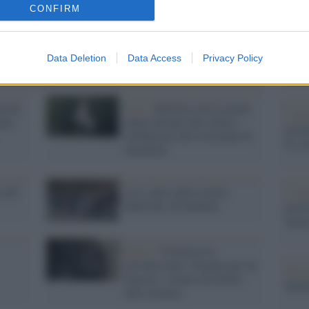
barch
CONFIRM
dall'e
tentat
servil
Data Deletion
Data Access
Privacy Policy
europ
dei m
ticut
Arte /
Marilyn con la gonna
L'al
ane
alzata davanti alla chiesa:
postu
l'imbarazzo del reverendo di
di cr
Stamford
 del
Usa, spari nella scuola.
L'in
Muoiono 20 bambini
nuovo
Sant
Roma /
Violenza tra
giovanissime: litigano per un
Musi
ragazzo, 14enne accoltella
Mado
una coetanea