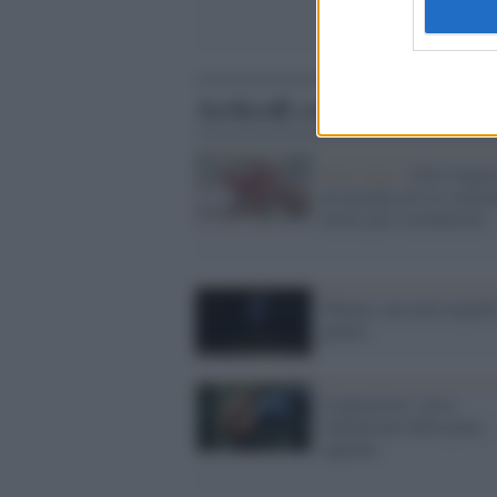
Articoli correlati
Stati Uniti /
Nel Connec
un neonato di sei settim
morto per Coronavirus
Obama, mai più tragedie
genere
Connecticut, verso
l'abolizione della pena
capitale