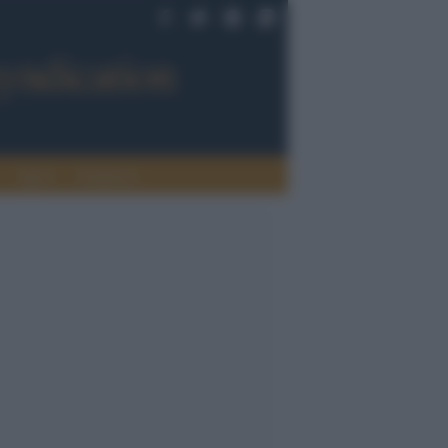
Sport
Tendenze