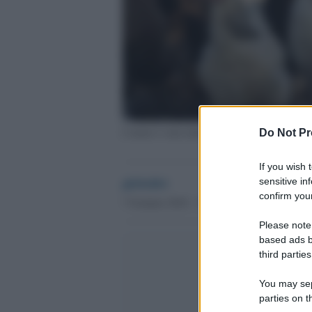
L'uomo è stato denunciato per violenza contro
Do Not Pr
If you wish 
globalist
sensitive in
confirm your
7 Gennaio 2018 - 15.34
Please note
based ads b
third parties
You may sepa
parties on t