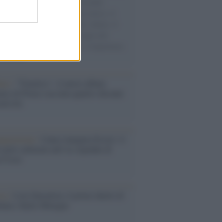
e cariche di aiuti umanitari assalite
sercito israeliano. Una guerra atroce, il
ivo di disumanizzazione delle vittime, il
ismo del governo italiano e degli altri
ei, il ritorno al colonialismo. L'importanza
ovimenti.
bum /
"Timeless", il nuovo album
mo di Prince racconta quattro decenni
eatività
augurazione /
Cuneo inaugura Esseci: il
 polo culturale nell’ex ospedale di
a Croce
ca /
Love Sensation, il primo duetto di
nna e Kylie Minogue