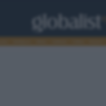
omia
Intelligence
Media
Ambiente
Cultura
Scienza