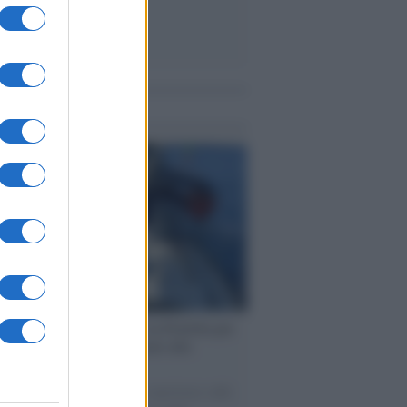
me notizie
ervista /
Marco Croatti e la Flottilla per
 le nostre vele gonfie grazie alla
vazione popolare
natore M5S racconta la sua esperienza sulle