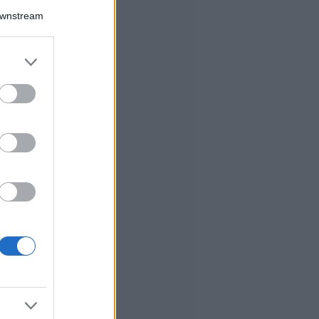
Downstream
er and store
to grant or
ed purposes