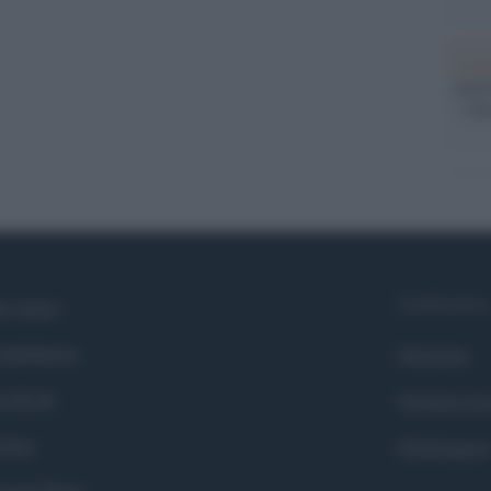
L'eve
natu
– Ope
Syndication
i siamo
ntributors
Globalist
cebook
Globalscie
itter
Globalsport
ogle News