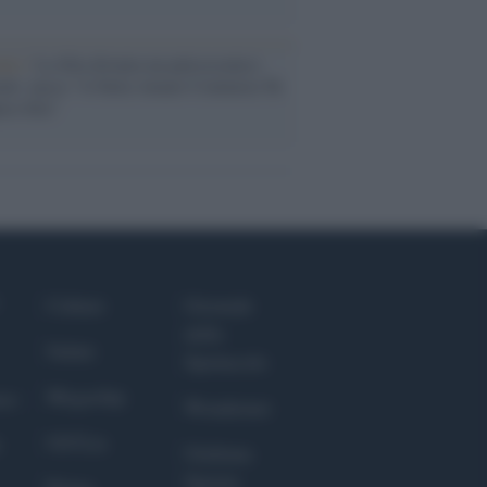
nto /
La Sila diventa un palcoscenico
rale: nasce “A Farla Amare Comincia Tu
ra Sila”
Culture
Giornale
dello
Salute
Spettacolo
Megachip
nce
Wondernet
GiULia
Giuliana
Sgrena
Prima