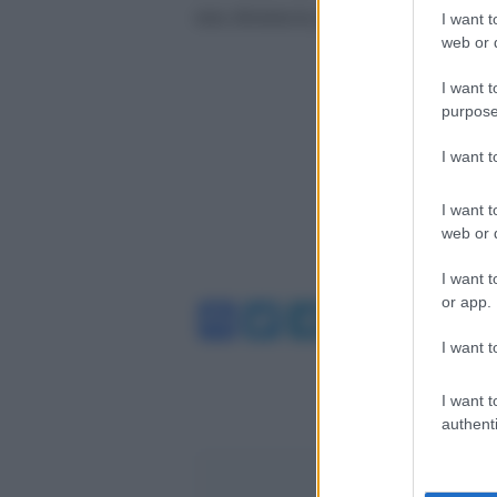
una denuncia per crudeltà verso gl
I want t
web or d
I want t
purpose
I want 
I want t
web or d
I want t
or app.
Facebook
Twitter
Telegram
WhatsA
I want t
I want t
authenti