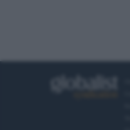
Ch
Co
Fa
Tw
Go