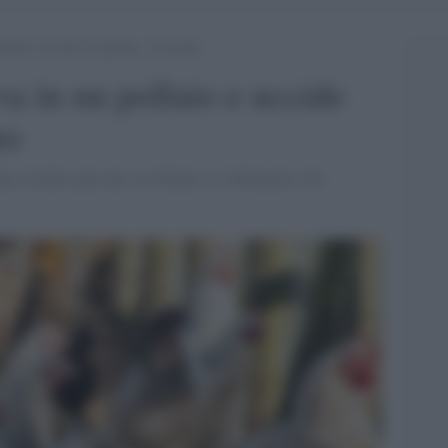
ollaio e uccide 20 galline. Arrestato
va in un pollaio e uccide
to
me ad altre persone, un 28enne si è ubriacato e ha