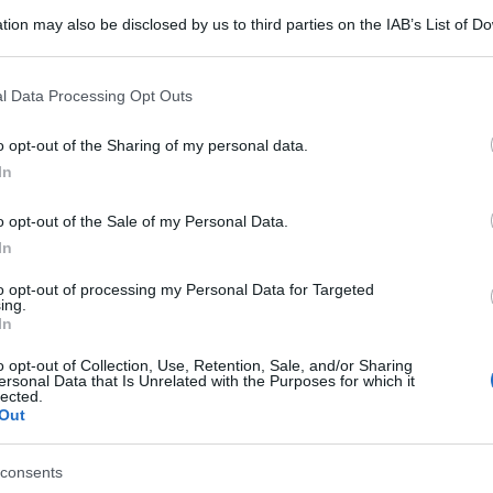
tion may also be disclosed by us to third parties on the IAB’s List of 
 that may further disclose it to other third parties.
 that this website/app uses one or more Google services and may gath
l Data Processing Opt Outs
including but not limited to your visit or usage behaviour. You may click 
 to Google and its third-party tags to use your data for below specifi
o opt-out of the Sharing of my personal data.
ogle consent section.
In
i più sconsiderati, ma quello che è successo a
o opt-out of the Sale of my Personal Data.
ncredibile: un 28enne, dopo aver visto delle foto
In
persone, si è ubriacato e, in preda alla rabbia e
to opt-out of processing my Personal Data for Targeted
ing.
 in un pollaio e ha decapitato venti polli, subito
In
li amici della moglie.
o opt-out of Collection, Use, Retention, Sale, and/or Sharing
ersonal Data that Is Unrelated with the Purposes for which it
lected.
 ha dichiarato che l’uomo era “completamente
Out
 due uomini hanno entrambi precedenti penali e
nto di una multa di diverse migliaia di dollari e
consents