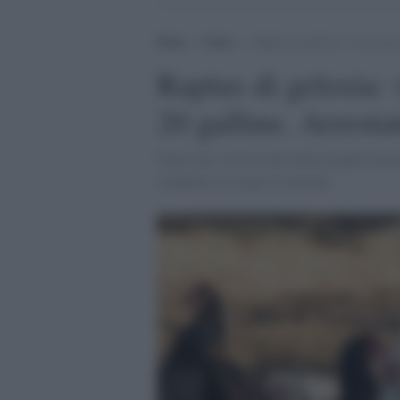
Home
>
Esteri
>
Raptus di gelosia: va in un p
Raptus di gelosia: 
20 galline. Arresta
Dopo aver visto le foto della moglie insie
compiuto la strage di animali.