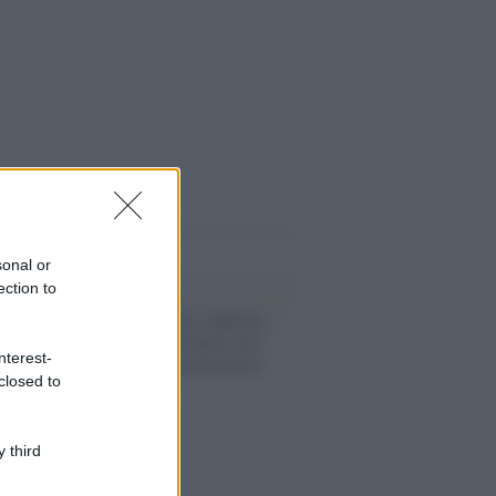
i anche
sonal or
ection to
Omicidio Willy, Gabriele
Bianchi riceve lettere nel
nterest-
carcere dalle ammiratrici
closed to
 third