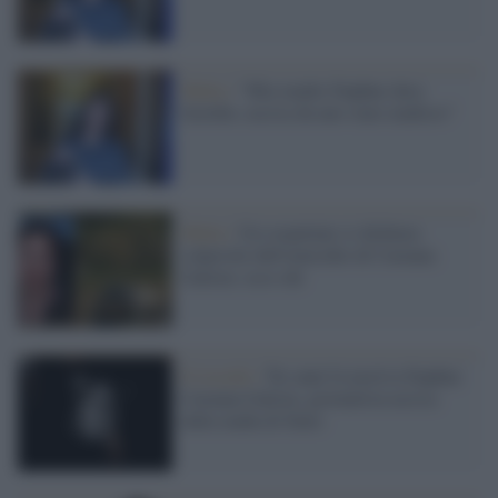
Malta /
"Mia madre Daphne dava
fastidio, uccisa da uno stato mafioso"
Malta /
Un sospettato si dichiara
colpevole dell'omicidio di Caruana
Galizia: ecco chi
Il ricordo /
Tre anni fa moriva Daphne
Caruana Galizia, giornalista uccisa
dalla mafia di Stato