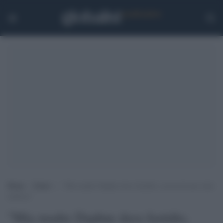
Home
>
Esteri
>
“Mia madre Daphne dava fastidio, uccisa da uno stato
mafioso”
"Mia madre Daphne dava fastidio,