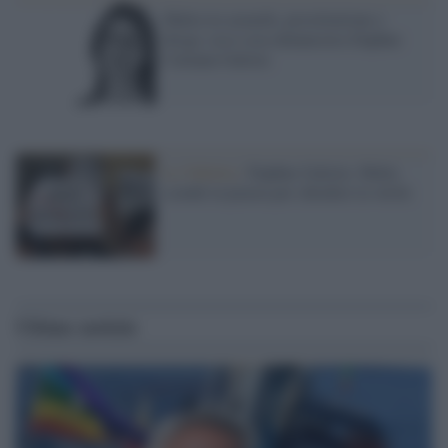
Malta tra azzardo, prostituzione e
droga: ecco cosa denunciava Daphne
Caruana Galizia
La Valletta /
Daphne Galizia: Malta
scende in piazza per chiedere la verità
Ultime notizie