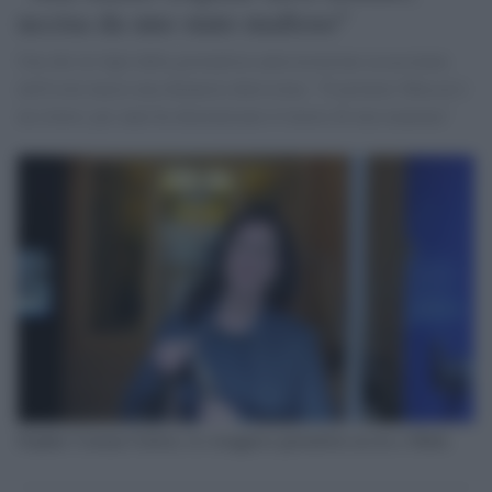
uccisa da uno stato mafioso"
Uno dei tre figli della giornalista anticorruzione assassinata
nell'isola lancia una denuncia durissima: "Il premier Muscat è
un clown: per anni ha demonizzato il lavoro di mia mamma"
Daphne Caruana Galizia, la coraggiosa giornalista uccisa a Malta