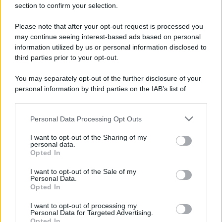
section to confirm your selection.
L'evento /
La Sila diventa un palcoscenico naturale: nasce “A
Farla Amare Comincia Tu – Opera Sila”
Please note that after your opt-out request is processed you
may continue seeing interest-based ads based on personal
information utilized by us or personal information disclosed to
third parties prior to your opt-out.
Il ricordo /
Le radici di Francesco Guccini
You may separately opt-out of the further disclosure of your
personal information by third parties on the IAB’s list of
downstream participants.
Personal Data Processing Opt Outs
This information may also be disclosed by us to third parties
L'anniversario /
90 anni di Yves Saint Laurent, tra moda e
on the IAB’s List of Downstream Participants that may further
I want to opt-out of the Sharing of my
scandali
disclose it to other third parties.
personal data.
Opted In
Please note that this website/app uses one or more Google
services and may gather and store information including but
I want to opt-out of the Sale of my
Personal Data.
not limited to your visit or usage behaviour. You may click to
Opted In
grant or deny consent to Google and its third-party tags to
use your data for below specified purposes in below Google
I want to opt-out of processing my
consent section.
Personal Data for Targeted Advertising.
Opted In