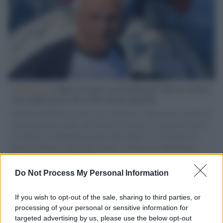
L'intervista /
Marco Croatti e la Flottilla per Gaza: le nostre
vele gonfie grazie alla sollevazione popolare
Il Senatore M5S racconta la sua esperienza sulle barche cariche di
aiuti umanitari assalite dall'esercito israeliano. Una guerra atroce,
il tentativo di disumanizzazione delle vittime, il servilismo del
governo italiano e degli altri europei, il ritorno al colonialismo.
L'importanza dei movimenti.
Do Not Process My Personal Information
Palestina /
Il Board of Peace di Trump assegna il primo
contratto per un rudimentale avamposto militare a Gaza
If you wish to opt-out of the sale, sharing to third parties, or
processing of your personal or sensitive information for
targeted advertising by us, please use the below opt-out