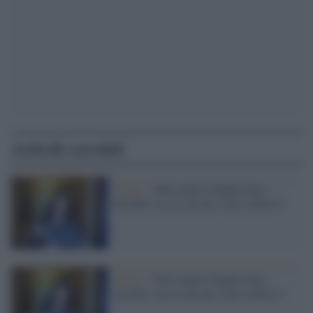
Articoli correlati
Malta /
"Mia madre Daphne dava
fastidio, uccisa da uno stato mafioso"
Malta /
"Mia madre Daphne dava
fastidio, uccisa da uno stato mafioso"