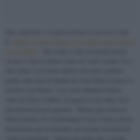
Duro, durissimo è il grido di dolore di uno dei tre figli
di
Daphne Caruana Galizia, la giornalista anticorruzione
uccisa a Malta
. “Mia madre è stata assassinata perché
era per lo Stato di diritto contro chi vuole violarlo. Ecco
dove siamo: in un Paese mafioso dove puoi cambiare
gender sulla carta di identità ma vieni ridotto in pezzi se
eserciti le tue libertà”. Così scrive Matthew Galizia,
citato da Times of Malta. Il ragazzo in uno sfogo che è
una denuncia ha poi aggiunto: “Mentre quel clown di
Muscat parlava ieri in Parlamento di una cronista che ha
demonizzato per un decennio, un sergente di polizia ha
scritto su Facebook: ‘Ognuno ha quello che si merita,