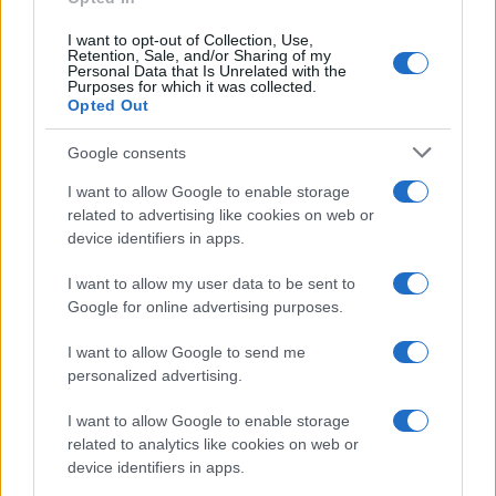
I want to opt-out of Collection, Use,
Retention, Sale, and/or Sharing of my
Personal Data that Is Unrelated with the
Purposes for which it was collected.
Opted Out
Syndication
Culture
Google consents
Salute
Globalist
I want to allow Google to enable storage
related to advertising like cookies on web or
Megachip
Globalscience
device identifiers in apps.
GiULia
Globalsport
I want to allow my user data to be sent to
Google for online advertising purposes.
Prima Pagina
I want to allow Google to send me
personalized advertising.
Giornale dello
Chi siamo
I want to allow Google to enable storage
Spettacolo
related to analytics like cookies on web or
Contributors
device identifiers in apps.
Wondernet