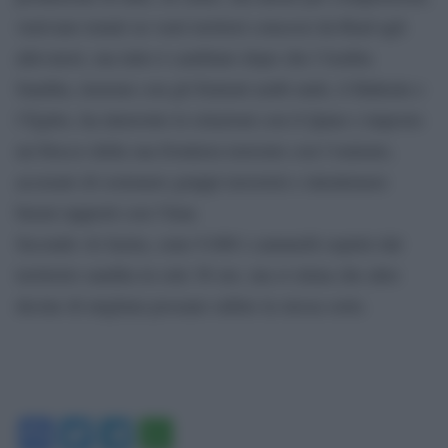
venivano tenuti su vasti territori concessi da Riad agli
allevatori, ma tutto è cambiato dopo che l’Arabia
Saudita, insieme con gli Emirati arabi uniti, il Bahrain e
l’Egitto, ha interrotto le relazioni con il Qatar e imposto
un blocco della sua frontiera terrestre con l’emirato,
accusato di sostenere gruppi terroristi e intrattenere
buoni rapporti con l’Iran.
Secondo Al Jazira, sono 9.000 i cammelli espulsi dal
territorio saudita in sole 36 ore, ma si stima che altre
decine di migliaia possano subire la stessa sorte.
Facebook
Twitter
Telegram
WhatsApp