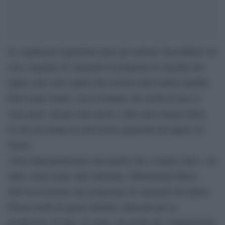
Le espulsioni riguardano pure gli animali. Incredibile ma
vero: migliaia di cammelli di proprietà di cittadini del
Qatar sono stati espulsi dai territori dell’Arabia Saudita
dove erano tenuti, con il risultato che molti di loro si
sono persi, alcuni sono morti e altri sono rimasti feriti.
Lo ha raccontato la televisione panaraba del Qatar Al
Jazira.
«Non dimenticheremo mai quello che ci hanno fatto», ha
detto, intervistato dall’emittente, Mohammad Merri,
dell’Associazione dei proprietari di cammelli del Qatar.
Finora molti di questi animali, utilizzati per la
produzione di latte, di carne, ma anche per competizioni,