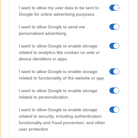
GiULia
Globalsport
I want to allow my user data to be sent to
Google for online advertising purposes.
Prima Pagina
I want to allow Google to send me
personalized advertising.
Giornale dello
Chi siamo
I want to allow Google to enable storage
Spettacolo
related to analytics like cookies on web or
Contributors
device identifiers in apps.
Wondernet
Facebook
I want to allow Google to enable storage
Giuliana Sgrena
related to functionality of the website or app.
Twitter
I want to allow Google to enable storage
Google News
related to personalization.
Mastodon
I want to allow Google to enable storage
related to security, including authentication
Cookie Policy
functionality and fraud prevention, and other
user protection.
Preferenze Privacy