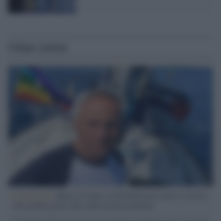
Ultime notizie
L'intervista /
Marco Croatti e la Flottilla per Gaza: le nostre
vele gonfie grazie alla sollevazione popolare
Il Senatore M5S racconta la sua esperienza sulle barche cariche di