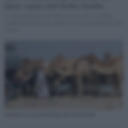
Qatar espulsi dall'Arabia Saudita
Le sanzioni dei paesi del Golfo contro lo sceicco al-Thani
riguardano anche gli allevamenti: in crisi la produzione di latte
e carne
Espulsione di cammelli del Qatar dall'Arabia Saudita