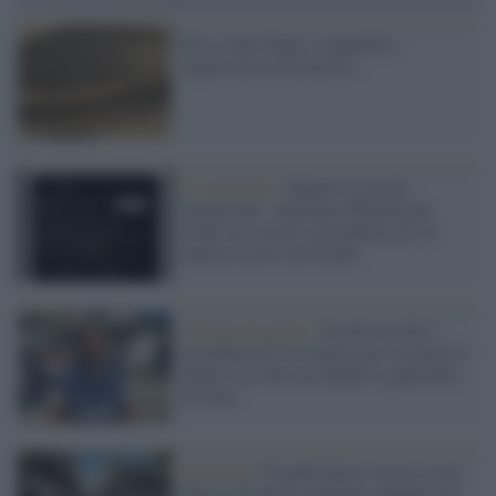
Ecco come fanno i cammelli a
sopravvivere nel deserto
Il commento /
Sparare al morto
ammazzato: Antonino Monteleone
irride sui social il giornalista di Al
Jazeera ucciso da Israele
Crimini di guerra /
Israele uccide 5
giornalisti di Al Jazeera per oscurare le
poche voci che raccontano il genocidio
di Gaza
Palestina /
Un palestinese ucciso in un
attacco di droni israeliani a Rafah, nel