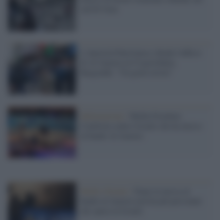
sud di Gaza
L'Autorità Palestinese chiude l'ufficio
di Al Jazeera in Cisgiordania,
Bargouthi: "Un grave errore"
Informazione /
Media Freedom
Coalition contro Israele che ha messo
al bando Al Jazeera
Medio Oriente /
Dopo la messa al
bando al-Jazeera non ha più personale
che opera in Israele