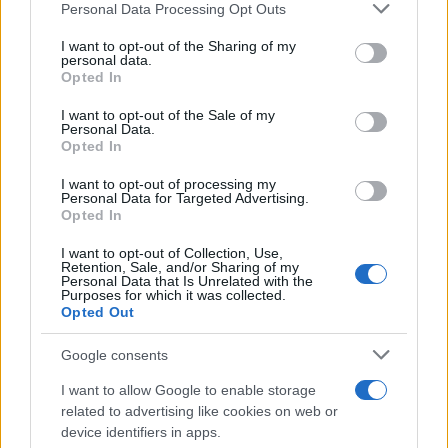
Personal Data Processing Opt Outs
This information may also be disclosed by us to third parties
Poker online gratis: come iniziare, conoscere il gioco e fare
on the IAB’s List of Downstream Participants that may further
I want to opt-out of the Sharing of my
pratica
disclose it to other third parties.
personal data.
Opted In
Please note that this website/app uses one or more Google
services and may gather and store information including but
I want to opt-out of the Sale of my
Personal Data.
not limited to your visit or usage behaviour. You may click to
Opted In
grant or deny consent to Google and its third-party tags to
use your data for below specified purposes in below Google
I want to opt-out of processing my
consent section.
Personal Data for Targeted Advertising.
Opted In
I want to opt-out of Collection, Use,
Retention, Sale, and/or Sharing of my
Personal Data that Is Unrelated with the
Purposes for which it was collected.
Opted Out
Syndication
Culture
Google consents
Salute
Globalist
I want to allow Google to enable storage
related to advertising like cookies on web or
Megachip
Globalscience
device identifiers in apps.