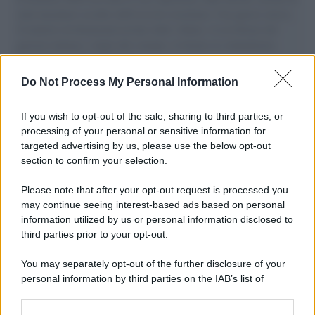
aiuti umanitari assalite dall'esercito israeliano. Una guerra atroce,
il tentativo di disumanizzazione delle vittime, il servilismo del
governo italiano e degli altri europei, il ritorno al colonialismo.
L'importanza dei movimenti.
Do Not Process My Personal Information
Palestina /
Gaza, le bombe israeliane continuano a uccidere:
nuovi morti e feriti nella Striscia
If you wish to opt-out of the sale, sharing to third parties, or
processing of your personal or sensitive information for
targeted advertising by us, please use the below opt-out
section to confirm your selection.
Il conflitto /
L'accordo di Hormuz garantirebbe all'Iran una
vittoria geopolitica senza precedenti
Please note that after your opt-out request is processed you
may continue seeing interest-based ads based on personal
information utilized by us or personal information disclosed to
third parties prior to your opt-out.
Cultura /
Nel cuore delle Marche un viaggio itinerante tra
You may separately opt-out of the further disclosure of your
design, arte, musica e antichi mestieri
personal information by third parties on the IAB’s list of
downstream participants.