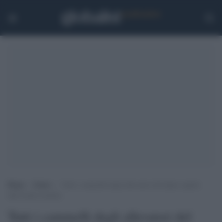
Home
>
Esteri
>
Tutti i cammelli degli allevatori del Qatar espulsi
dall’Arabia Saudita
Tutti i cammelli degli allevatori del