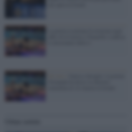
che opera in Israele
La polizia israeliana fa irruzione negli
uffici di al Jazeera a Nazareth e confisca
le attrezzature della tv
Tel Aviv /
Guerra e bavaglio: il governo
Netanyahu ha deciso la chiusura
immediata di Al-Jazeera in Israele
Ultime notizie