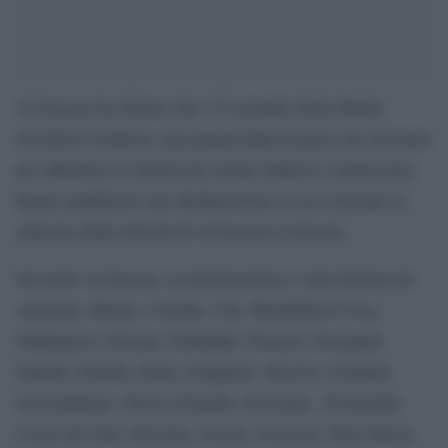
Al Jazeera ha riferito che i 27 membri della Media
Freedom Coalition, una partnership di paesi che lavorano
per difendere la libertà dei media laddove è minacciata,
hanno pubblicato una dichiarazione in cui criticano la
chiusura della attività di Al Jazeera in Israele.
Secondo Al Jazeera, la dichiarazione è stata firmata da
Australia, Belgio, Canada, Cile, Repubblica Ceca,
Danimarca, Estonia, Finlandia, Francia, Germania,
Islanda, Irlanda, Italia, Giappone, Kosovo, Lituania,
Lussemburgo, Nuova Zelanda, Norvegia , Portogallo,
Corea del Sud, Slovenia, Svezia, Svizzera, Paesi Bassi,