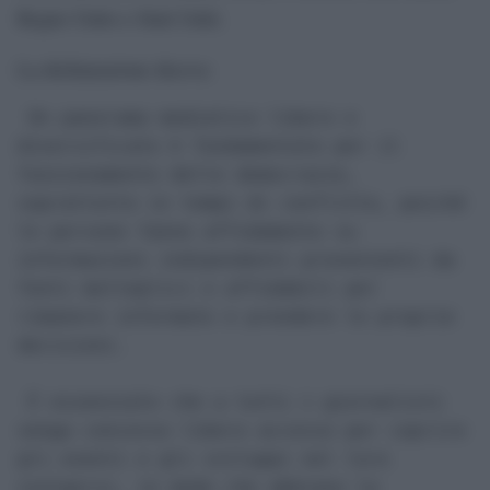
Regno Unito e Stati Uniti.
La dichiarazione diceva:
 Un panorama mediatico libero e 
diversificato è fondamentale per il 
funzionamento delle democrazie, 
soprattutto in tempi di conflitto, poiché 
le persone fanno affidamento su 
informazioni indipendenti provenienti da 
fonti molteplici e affidabili per 
rimanere informate e prendere le proprie 
decisioni.

 È essenziale che a tutti i giornalisti 
venga concesso libero accesso per coprire 
gli eventi e gli sviluppi nel loro 
svolgersi, in modo che abbiano la 