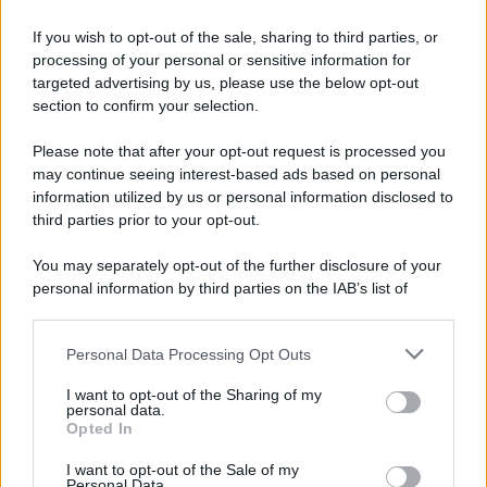
Lo studio /
Disinformazione russa e destra: anche la
macchina propagandistica di Putin dietro la crisi di Ceuta
If you wish to opt-out of the sale, sharing to third parties, or
processing of your personal or sensitive information for
targeted advertising by us, please use the below opt-out
section to confirm your selection.
Tendenze /
Sale il numero degli acquisti online in Europa e
aumentano le vendite di articoli second hand
Please note that after your opt-out request is processed you
may continue seeing interest-based ads based on personal
information utilized by us or personal information disclosed to
third parties prior to your opt-out.
Pd /
Un partito progressista e di sinistra che si spacca sul
You may separately opt-out of the further disclosure of your
riarmo ha un serio problema
personal information by third parties on the IAB’s list of
downstream participants.
Personal Data Processing Opt Outs
This information may also be disclosed by us to third parties
Il caso /
Trump ha quasi esaurito l'arsenale Usa, ma il
on the IAB’s List of Downstream Participants that may further
I want to opt-out of the Sharing of my
tycoon smentisce
disclose it to other third parties.
personal data.
Opted In
Please note that this website/app uses one or more Google
services and may gather and store information including but
I want to opt-out of the Sale of my
Personal Data.
not limited to your visit or usage behaviour. You may click to