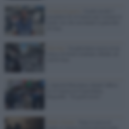
Crimini di guerra /
Israele uccide 5
giornalisti di Al Jazeera per oscurare le
poche voci che raccontano il genocidio
di Gaza
Palestina /
Un palestinese ucciso in un
attacco di droni israeliani a Rafah, nel
sud di Gaza
L'Autorità Palestinese chiude l'ufficio
di Al Jazeera in Cisgiordania,
Bargouthi: "Un grave errore"
Medio Oriente /
Dopo la messa al
bando al-Jazeera non ha più personale