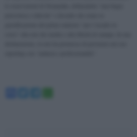
le osservazioni di Netanyahu, definendole “una bugia
pericolosa e ridicola” e dicendo che erano la
giustificazione del primo ministro “per l’assalto in
corso” alla rete dei media e alla libertà di stampa. In una
dichiarazione, la rete ha promesso di persistere nel suo
reporting con “audacia e professionalità”.
Facebook
Twitter
Telegram
WhatsApp