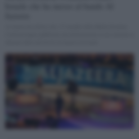
Israele che ha messo al bando Al
Jazeera
Al Jazeera ha riferito che i 27 membri della Media Freedom
Coalition hanno pubblicato una dichiarazione in cui criticano la
chiusura della attività di Al Jazeera in Israele.