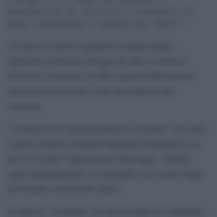
possibilità di riferire e informare in 
modo trasparente e basato sui fatti”.
All’inizio di aprile i legislatori israeliani hanno
approvato un disegno di legge che apre la strada al
divieto di Al Jazeera e di altri organi di informazione
internazionali percepiti come una minaccia alla
sicurezza.
“Al Jazeera non sarà più trasmesso da Israele”, ha scritto
il primo ministro israeliano Benjamin Netanyahu in un
post su X dopo l’approvazione della legge. “Intendo
agire immediatamente in conformità con la nuova legge
per fermare l’attività del canale.”
In risposta, l’emittente con sede in Qatar ha condannato