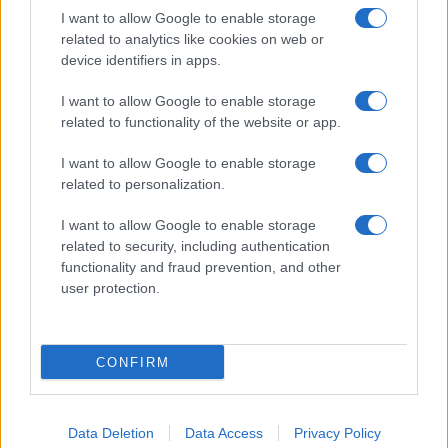
Giornale dello
Chi siamo
I want to allow Google to enable storage
Spettacolo
related to analytics like cookies on web or
Contributors
device identifiers in apps.
Wondernet
Facebook
I want to allow Google to enable storage
Giuliana Sgrena
related to functionality of the website or app.
Twitter
I want to allow Google to enable storage
Google News
related to personalization.
Mastodon
I want to allow Google to enable storage
related to security, including authentication
Cookie Policy
functionality and fraud prevention, and other
user protection.
Preferenze Privacy
CONFIRM
©2021 Globalist.it • All right reserved.
Data Deletion
Data Access
Privacy Policy
Syndication