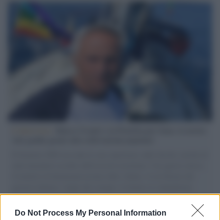
L'intervista /
Marco Croatti e la Flottilla per Gaza: le nostre
vele gonfie grazie alla sollevazione popolare
Il Senatore M5S racconta la sua esperienza sulle barche cariche di
aiuti umanitari assalite dall'esercito israeliano. Una guerra atroce,
il tentativo di disumanizzazione delle vittime, il servilismo del
governo italiano e degli altri europei, il ritorno al colonialismo.
L'importanza dei movimenti.
Do Not Process My Personal Information