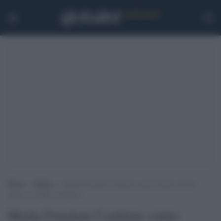
Home
>
Media
>
Media Freedom Coalition contro Israele che ha
messo al bando Al Jazeera
Media Freedom Coalition contro