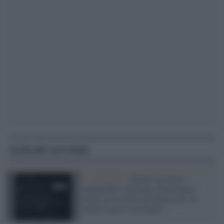
Articoli correlati
Il commento /
Sparare al morto
ammazzato: Antonino Monteleone
irride sui social il giornalista di Al
Jazeera ucciso da Israele