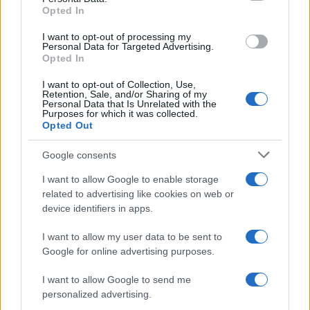
Opted In
grant or deny consent to Google and its third-party tags to
use your data for below specified purposes in below Google
I want to opt-out of processing my
consent section.
Personal Data for Targeted Advertising.
Opted In
I want to opt-out of Collection, Use,
Retention, Sale, and/or Sharing of my
Personal Data that Is Unrelated with the
Purposes for which it was collected.
Opted Out
Syndication
Culture
Google consents
Salute
Globalist
I want to allow Google to enable storage
related to advertising like cookies on web or
Megachip
Globalscience
device identifiers in apps.
GiULia
Globalsport
I want to allow my user data to be sent to
Google for online advertising purposes.
Prima Pagina
I want to allow Google to send me
personalized advertising.