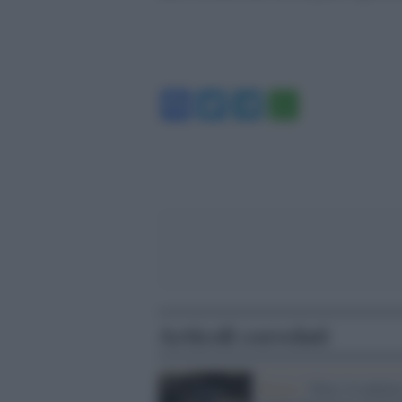
Facebook
Twitter
Telegram
WhatsA
Articoli correlati
Rojava /
Siria: le milizie