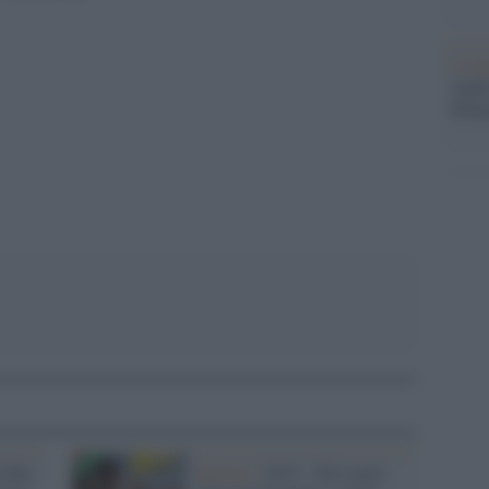
La b
vogli
dirig
pp
 filo-
Kobane /
2015 - Nel cuore