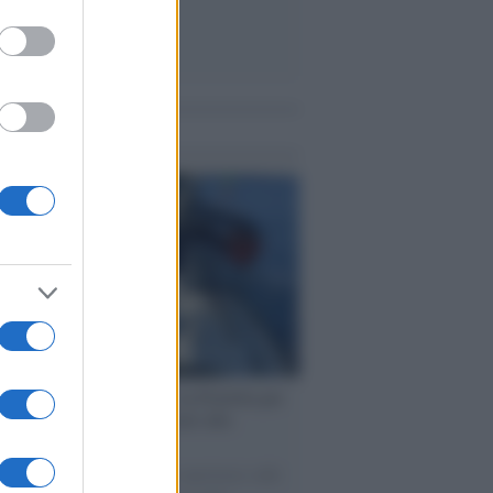
me notizie
ervista /
Marco Croatti e la Flottilla per
 le nostre vele gonfie grazie alla
vazione popolare
natore M5S racconta la sua esperienza sulle