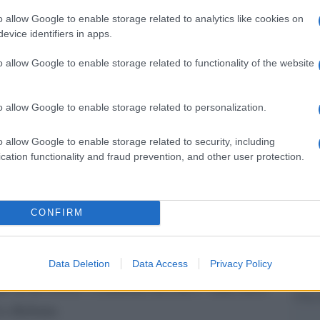
barch
dini curdi lì rifugiati durante l’assedio di
dall'e
o allow Google to enable storage related to analytics like cookies on
ila allora). “Su consiglio dell’amministrazione
tentat
evice identifiers in apps.
servil
ione – fanno sapere da Ya Basta Bologna –
o allow Google to enable storage related to functionality of the website
europ
un’area ludico-sportiva che avrebbe dovuto
di
dei m
 il bambino siriano morto mentre cercava di
o allow Google to enable storage related to personalization.
Tend
una spiaggia turca”. Nel gennaio 2016
onlin
o allow Google to enable storage related to security, including
artic
cipalità di Suruç la prima tranche di contributi
cation functionality and fraud prevention, and other user protection.
tato golpe e la repressione in Turchia ha reso
. Suruç è stata commissariata e non si è dato
Pd /
si sp
CONFIRM
 quello del parco”. Dopo mesi di attesa per
progetto avviato
nche di fondi per concludere il
ha deciso in accordo con Uiki onlus, gli attivisti
Data Deletion
Data Access
Privacy Policy
Il ca
e di devolvere i contributi raccolti (7 mila euro)
Usa, 
i a Kobane.