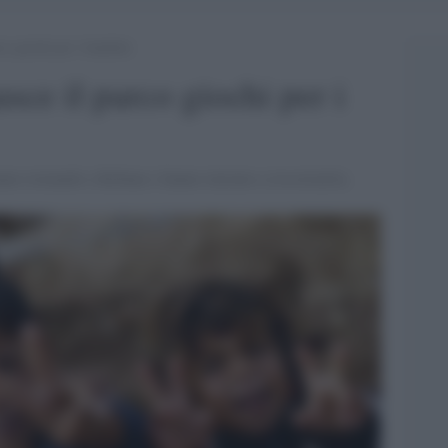
co giochi per i bambini
sce il parco giochi per i
anno tornando a Kobane e hanno iniziato a ricostruirla.