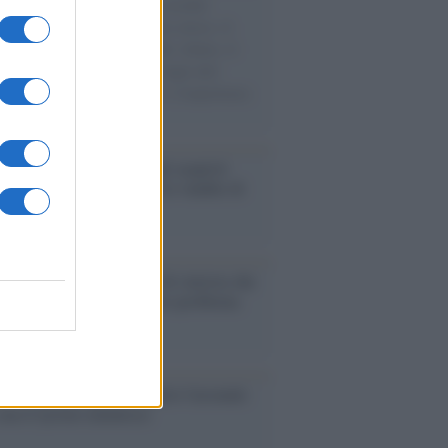
e cariche di aiuti umanitari assalite
sercito israeliano. Una guerra atroce, il
ivo di disumanizzazione delle vittime, il
ismo del governo italiano e degli altri
ei, il ritorno al colonialismo. L'importanza
ovimenti.
enze /
Sale il numero degli acquisti
e in Europa e aumentano le vendite di
oli second hand
Un partito progressista e di sinistra che
acca sul riarmo ha un serio problema
so /
Trump ha quasi esaurito l'arsenale
ma il tycoon smentisce