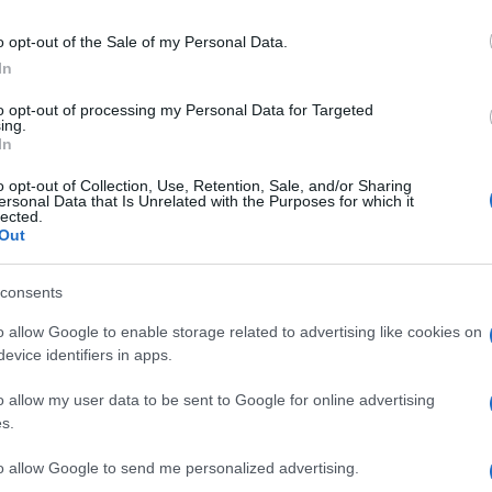
ibero di bambini dai 6 ai 12 anni, un anfiteatro
li e festival, un centro servizi con servizi
o opt-out of the Sale of my Personal Data.
In
o, uno spazio rialzato di 90 centimentri per dare
rte dei genitori e maestri. Il progetto (che costerà
to opt-out of processing my Personal Data for Targeted
Ulti
ing.
 entro la fine dell’anno) ha il sostegno di Ya
In
ni impegnata nella costruzione di relazioni
o opt-out of Collection, Use, Retention, Sale, and/or Sharing
ersonal Data that Is Unrelated with the Purposes for which it
lected.
Out
e Paolo Dall’Oglio: il dialogo con l’islam resta la sua
consents
o allow Google to enable storage related to advertising like cookies on
evice identifiers in apps.
L'int
o allow my user data to be sent to Google for online advertising
lla campagna nazionale di solidarietà Rojava
Gaza:
s.
solle
oncordato con la municipalità di Suruç (città
to allow Google to send me personalized advertising.
Il Se
chilometri da Kobane) un progetto per contribuire