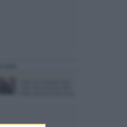
i anche
Addio alla 'compagna Zain",
leader della resistenza delle
donne curde uccisa dai turchi