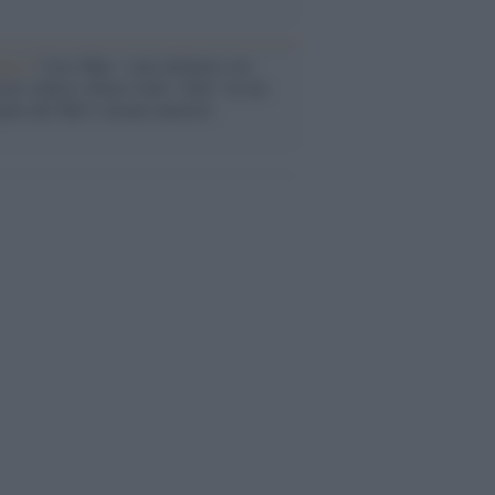
anca /
Caso Mps: i pm milanesi ora
ono vederci chiaro sulle “chat” tra un
ente del Mef e alcuni ministri