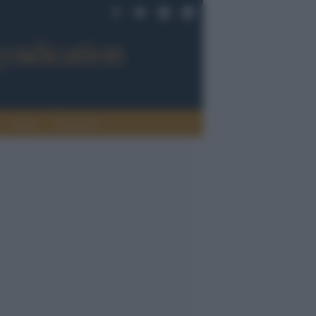
Sport
Tendenze