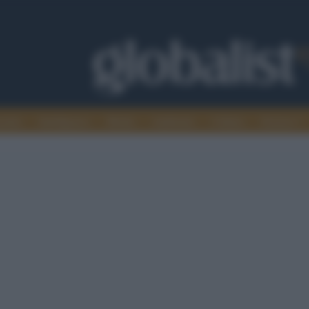
omia
Intelligence
Media
Ambiente
Cultura
Scienza