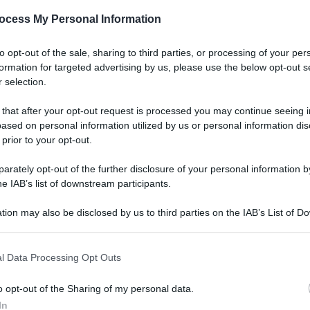
ocess My Personal Information
to opt-out of the sale, sharing to third parties, or processing of your per
formation for targeted advertising by us, please use the below opt-out s
 selection.
i Kobane.
 that after your opt-out request is processed you may continue seeing i
È uno dei progetti del piano di
ased on personal information utilized by us or personal information dis
a municipalità della città siriana che mira a
 prior to your opt-out.
lioteche, centri culturali per i cittadini con
rately opt-out of the further disclosure of your personal information by
molti abitanti
oli. “Dopo la vittoria sull’Is
he IAB’s list of downstream participants.
o iniziato a ricostruirla
, nonostante la
tion may also be disclosed by us to third parties on the IAB’s List of 
e e materiali a causa dell’embargo turco”,
 that may further disclose it to other third parties.
un terreno di circa 3.500 metri
 prevista è
 that this website/app uses one or more Google services and may gath
l Data Processing Opt Outs
including but not limited to your visit or usage behaviour. You may click 
co ospedale con punto nascite di Kobane. Il
 to Google and its third-party tags to use your data for below specifi
chi attrezzata all’ingresso, ricoperta di sabbia
o opt-out of the Sharing of my personal data.
ogle consent section.
In