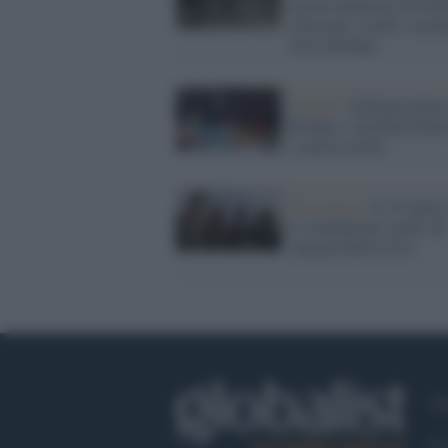
turche finanziate da Er
attaccano i curdi e avan
verso Kobane
Turchia /
Erdogan punta
Kobane: soluzione final
i curdi in Siria
Resistenza /
Il 25 aprile
le combattenti curde ch
cantano Bella Ciao
Ch
Co