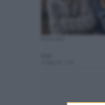
Bambini rifugiati
Desk2
18 Giugno 2017 - 10.40