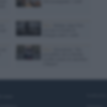
dogan
della propaganda: i curdi
zano
 su
Siria /
Kobane, dopo l'Isis
e per
arrivano le bombe di
Erdogan contro i curdi
 con
Siria /
Zerocalcare: "Era
e
prevedibile che la Turchia
avrebbe tentato di cancellare
il Rojava"
Syndication
i siamo
ntributors
Globalist