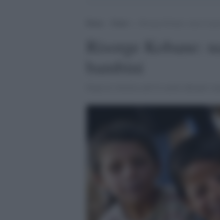
Home
>
Esteri
>
Risorge Kobane: nasce il par
Risorge Kobane: na
bambini
Dopo la vittoria sull’Is molti abitanti st