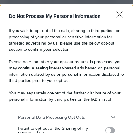
governo italiano e degli altri europei, il ritorno al colonialismo.
L'importanza dei movimenti.
Do Not Process My Personal Information
Palestina /
Il Board of Peace di Trump assegna il primo
contratto per un rudimentale avamposto militare a Gaza
If you wish to opt-out of the sale, sharing to third parties, or
processing of your personal or sensitive information for
targeted advertising by us, please use the below opt-out
section to confirm your selection.
L'evento /
La Sila diventa un palcoscenico naturale: nasce “A
Farla Amare Comincia Tu – Opera Sila”
Please note that after your opt-out request is processed you
may continue seeing interest-based ads based on personal
information utilized by us or personal information disclosed to
third parties prior to your opt-out.
Il ricordo /
Le radici di Francesco Guccini
You may separately opt-out of the further disclosure of your
personal information by third parties on the IAB’s list of
downstream participants.
Personal Data Processing Opt Outs
This information may also be disclosed by us to third parties
L'anniversario /
90 anni di Yves Saint Laurent, tra moda e
on the IAB’s List of Downstream Participants that may further
I want to opt-out of the Sharing of my
scandali
disclose it to other third parties.
personal data.