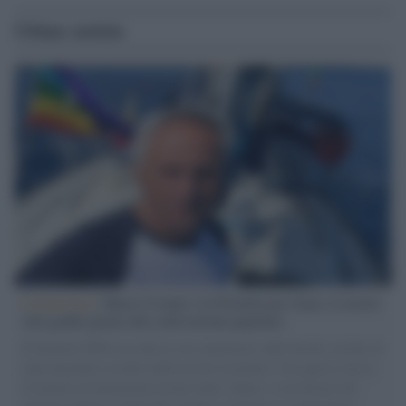
Ultime notizie
L'intervista /
Marco Croatti e la Flottilla per Gaza: le nostre
vele gonfie grazie alla sollevazione popolare
Il Senatore M5S racconta la sua esperienza sulle barche cariche di
aiuti umanitari assalite dall'esercito israeliano. Una guerra atroce,
il tentativo di disumanizzazione delle vittime, il servilismo del