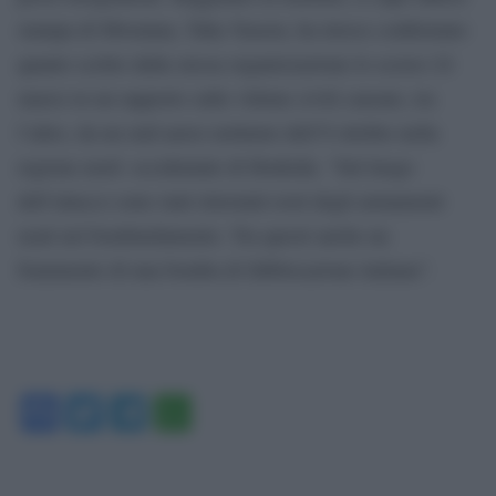
stampa di Mwatana, Taha Yaseen, ha invece confermato
quanto scritto dalla stessa organizzazione lo scorso 24
marzo in un rapporto sulle vittime civili causate, tra
l’altro, da un raid aereo notturno dell’8 ottobre nella
regione nord- occidentale di Hodeida. “Sul luogo
dell’attacco sono stati rinvenuti resti degli armamenti
usati nel bombardamento. Tra questi anche un
frammento di una bomba di fabbricazione italiana”.
Facebook
Twitter
Telegram
WhatsApp