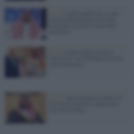
Riad /
L'Arabia Saudita dice no alle
relazioni diplomatiche con Israele
prima della creazione di uno Stato
palestinese
Riad /
L'Arabia Saudita accetta il
'matrimonio' con Washington ma non
sarà monogamico
Israele /
Riad condanna la confisca di
800 ettari di territori occupati nella
valle del Giordano