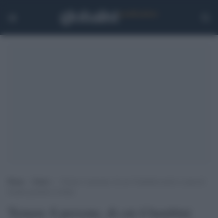
Home
>
Esteri
>
Yemen: 6 persone, di cui 4 bambini morti a causa di
bombe prodotte in Italia
Yemen: 6 persone, di cui 4 bambini