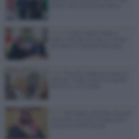
mentre valuta un intervento diretto
Riad /
L'Arabia saudita ribadisce:
l'unica soluzione per Gaza è il ritorno
dell’Autorità Nazionale Palestinese
Riad /
Pressioni saudite per la pace in
Palestina: Trump rimuove le sanzioni
alla Siria e vola in Qatar
Riad /
Bin Salman: dal Libano alla pace
con Israele, una nuova strategia per il
primato nel Medio Oriente