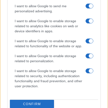
Prima Pagina
I want to allow Google to send me
personalized advertising.
Giornale dello
Chi siamo
I want to allow Google to enable storage
Spettacolo
related to analytics like cookies on web or
Contributors
device identifiers in apps.
Wondernet
Facebook
I want to allow Google to enable storage
Giuliana Sgrena
related to functionality of the website or app.
Twitter
I want to allow Google to enable storage
Google News
related to personalization.
Mastodon
I want to allow Google to enable storage
related to security, including authentication
Cookie Policy
functionality and fraud prevention, and other
user protection.
Preferenze Privacy
CONFIRM