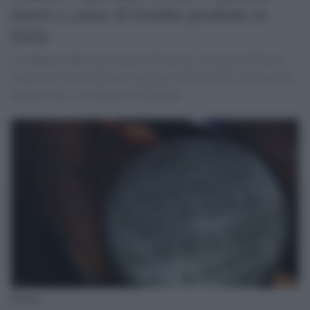
morti a causa di bombe prodotte in
Italia
La denuncia dell'ong yemenita Mwatana, collegata all'Onu a
proprosito di un raid aereo notturno dell'8 ottobre scorso nella
regione nord- occidentale di Hodeida.
Bomba