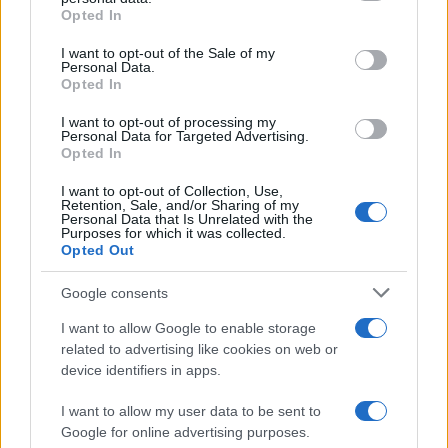
Opted In
Please note that this website/app uses one or more Google
services and may gather and store information including but
I want to opt-out of the Sale of my
Personal Data.
not limited to your visit or usage behaviour. You may click to
Opted In
grant or deny consent to Google and its third-party tags to
use your data for below specified purposes in below Google
I want to opt-out of processing my
consent section.
Personal Data for Targeted Advertising.
Opted In
I want to opt-out of Collection, Use,
Retention, Sale, and/or Sharing of my
Personal Data that Is Unrelated with the
Purposes for which it was collected.
Opted Out
Syndication
Culture
Google consents
Salute
Globalist
I want to allow Google to enable storage
related to advertising like cookies on web or
Megachip
Globalscience
device identifiers in apps.
GiULia
Globalsport
I want to allow my user data to be sent to
Google for online advertising purposes.