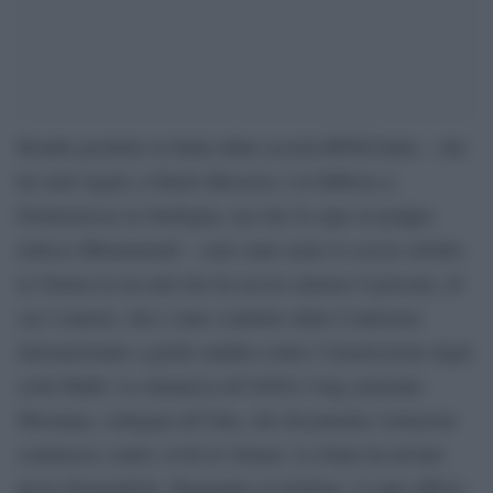
Bombe prodotte in Italia dalla società RWM Italia – che
ha sede legale a Ghedi (Brescia) e la fabbrica a
Domusnovas in Sardegna, ma che fa capo al gruppo
tedesco Rheinmetall – sono state usate lo scorso ottobre
in Yemen in un raid che ha ucciso almeno 6 persone, di
cui 4 minori, che è stato condotto dalla Coalizione
internazionale a guida saudita contro l’insurrezione degli
sciiti Huthi. Lo denuncia all’ANSA l’ong yemenita
Mwatana, collegata all’Onu, che documenta violazioni
commesse contro civili in Yemen. La fonte ha inviato
prove fotografiche. Raggiunto al telefono, il capo ufficio