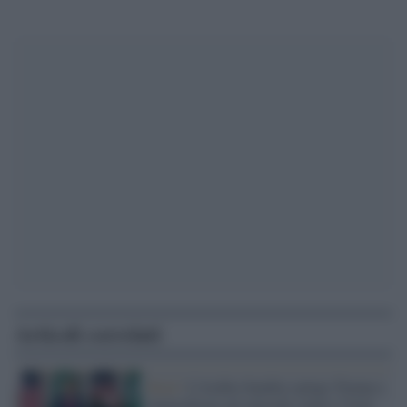
Articoli correlati
Riad /
L’Arabia Saudita spinge Trump a
intensificare gli attacchi contro l’Iran,