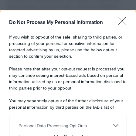
governo italiano e degli altri europei, il ritorno al colonialismo.
L'importanza dei movimenti.
Do Not Process My Personal Information
La scoperta /
Oplontis, le vittime dell’eruzione del Vesuvio
furono più numerose del previsto
If you wish to opt-out of the sale, sharing to third parties, or
processing of your personal or sensitive information for
targeted advertising by us, please use the below opt-out
section to confirm your selection.
Il medagliere /
Europei di nuoto: Pellecani guida una super
Italia
Please note that after your opt-out request is processed you
may continue seeing interest-based ads based on personal
information utilized by us or personal information disclosed to
third parties prior to your opt-out.
Il centenario /
A L'Aquila arriva la mostra "TITO, 100 anni
You may separately opt-out of the further disclosure of your
attraverso la forma"
personal information by third parties on the IAB’s list of
downstream participants.
Personal Data Processing Opt Outs
This information may also be disclosed by us to third parties
L'attesa /
Un estate di calcio: tra Mondiali e Serie A
on the IAB’s List of Downstream Participants that may further