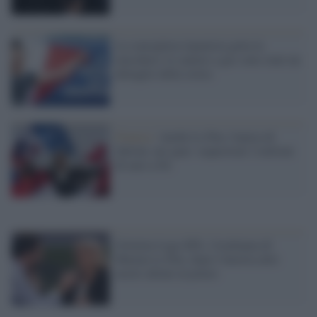
La consigliera lepenista getta la
maschera: le camere a gas sono state un
dettaglio della storia
Francia /
Anche Le Pen, l'amica di
Salvini, nei guai: sequestrati 2 milioni
di euro a Fn
Governo Lega-M5s, l'esultanza di
Marine Le Pen: dopo l'Austria altri
nostri alleati al potere