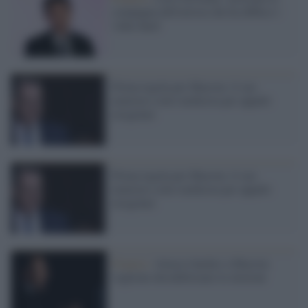
compagna dell'artista che ha diffuso i
video hard
Prima tegola per Macron: il suo
ministro sotto inchiesta per appalti
irregolari
Prima tegola per Macron: il suo
ministro sotto inchiesta per appalti
irregolari
Francia /
Attacco hacker a Macron:
vogliono destabilizzare le elezioni