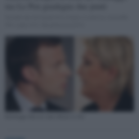
ma Le Pen guadagna due punti
Secondo una rilevazione de Le Figaro il centrisya vincerebbe
59% contro 41%. Ma prima era al 61%
Ballottaggio Macron contro Marine Le Pen
globalist