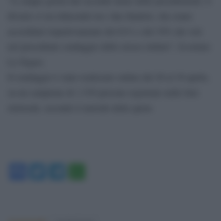
“A cinque giorni dal secondo turno delle presidenziali, il
divario si sta riducendo tra i due finalisti, che erano
accreditati rispettivamente del 61% e del 39% dei voti
nel precedente sondaggio dello stesso istituto”, fa notare
Le Figaro.
Il sondaggio è stato realizzato online dal 28 al 30 aprile,
su un campione di 1.539 persone registrate nelle liste
elettorali, secondo il metodo delle quote.
Facebook
Twitter
Telegram
WhatsApp