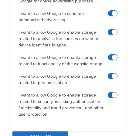
Google for online advertising purposes.
Prima Pagina
I want to allow Google to send me
personalized advertising.
Giornale dello
Chi siamo
I want to allow Google to enable storage
Spettacolo
related to analytics like cookies on web or
Contributors
device identifiers in apps.
Wondernet
Facebook
I want to allow Google to enable storage
Giuliana Sgrena
related to functionality of the website or app.
Twitter
I want to allow Google to enable storage
Google News
related to personalization.
Mastodon
I want to allow Google to enable storage
related to security, including authentication
Cookie Policy
functionality and fraud prevention, and other
user protection.
Preferenze Privacy