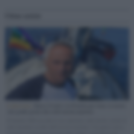
Ultime notizie
L'intervista /
Marco Croatti e la Flottilla per Gaza: le nostre
vele gonfie grazie alla sollevazione popolare
Il Senatore M5S racconta la sua esperienza sulle barche cariche di
aiuti umanitari assalite dall'esercito israeliano. Una guerra atroce,
il tentativo di disumanizzazione delle vittime, il servilismo del