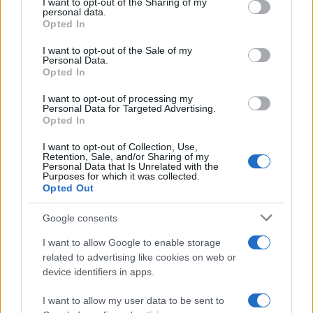
I want to opt-out of the Sharing of my
disclose it to other third parties.
personal data.
Opted In
Please note that this website/app uses one or more Google
services and may gather and store information including but
I want to opt-out of the Sale of my
Personal Data.
not limited to your visit or usage behaviour. You may click to
Opted In
grant or deny consent to Google and its third-party tags to
use your data for below specified purposes in below Google
I want to opt-out of processing my
consent section.
Personal Data for Targeted Advertising.
Opted In
I want to opt-out of Collection, Use,
Retention, Sale, and/or Sharing of my
Personal Data that Is Unrelated with the
Purposes for which it was collected.
Opted Out
Syndication
Culture
Google consents
Salute
Globalist
I want to allow Google to enable storage
related to advertising like cookies on web or
Megachip
Globalscience
device identifiers in apps.
GiULia
Globalsport
I want to allow my user data to be sent to