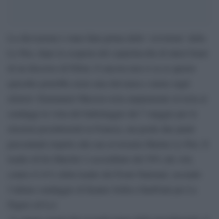
La rilevazione è stata fatta prima dello ‘scivolone’ della
Le Pen, dopo la scoperta del copia/incolla di interi brani
di un discorso di Fillon. E ancora non si sa se questo
episodio potrebbe avere una rilevanza o meno sugli
elettori: Emmanuel Macron resta ampiamente in testa ai
sondaggi in vista del ballottaggio del 7 maggio per le
elezioni presidenziali in Francia, ma perde due punti
percentuali rispetto alla sua avversaria Marine Le Pen. Il
leader di En Marche! è accreditato del 59% dei voti,
contro il 41% della leader del Front National, secondo
l’ultimo sondaggio di Kanter Sofres-OnePoint per Le
Figaro ed Lci.