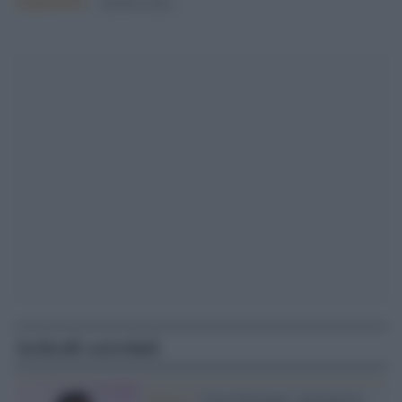
Argomenti:
marine le pen
Articoli correlati
Francia /
Caso Griveaux: arrestata la