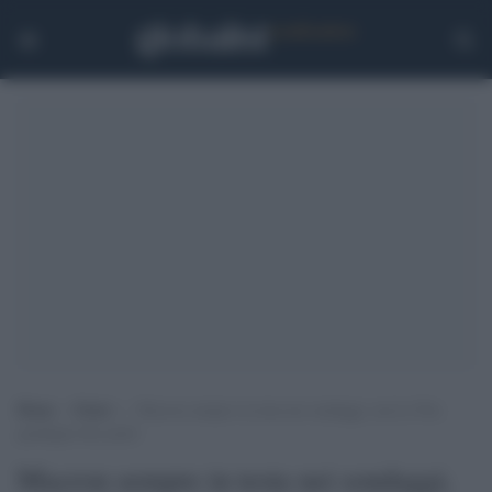
Home
>
Esteri
>
Macron sempre in testa nei sondaggi, ma Le Pen
guadagna due punti
Macron sempre in testa nei sondaggi,