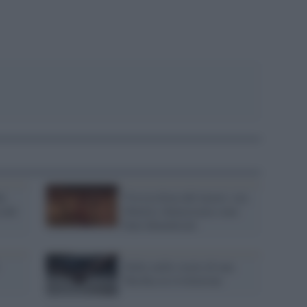
hé
Viva la festa del lavoro: ora
 del
libertà e democrazia sono
beni dimenticati
Nelle mille storie di una
Turchia in rivoluzione