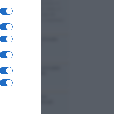
sercito israeliano. Una guerra atroce, il
ivo di disumanizzazione delle vittime, il
ismo del governo italiano e degli altri
ei, il ritorno al colonialismo. L'importanza
ovimenti.
Aviv /
La “vittoria totale” di Israele
fica una guerra senza fine
elo /
La vita si intreccia con le paure
il giorno succede alla notte
operta /
Oplontis, le vittime
eruzione del Vesuvio furono più
rose del previsto