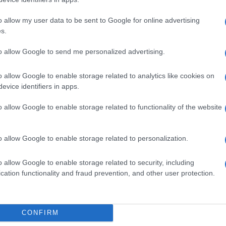
dall'e
tentat
o allow my user data to be sent to Google for online advertising
servil
s.
europ
dei m
to allow Google to send me personalized advertising.
Tel 
o allow Google to enable storage related to analytics like cookies on
signi
evice identifiers in apps.
o allow Google to enable storage related to functionality of the website
Vang
o allow Google to enable storage related to personalization.
come 
o allow Google to enable storage related to security, including
cation functionality and fraud prevention, and other user protection.
La sc
dell’
nume
CONFIRM