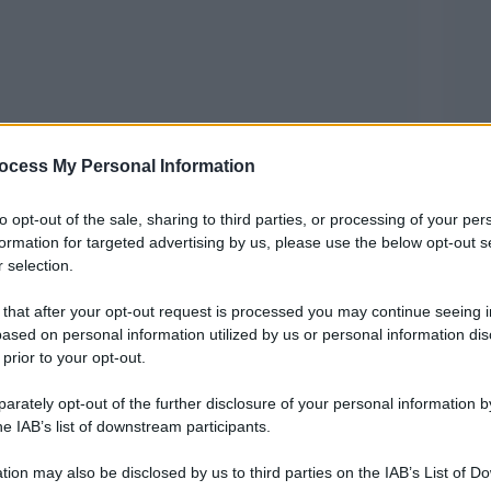
ocess My Personal Information
osa c’è da aspettarsi nella Turchia (prossimo
to opt-out of the sale, sharing to third parties, or processing of your per
formation for targeted advertising by us, please use the below opt-out s
i per disperdere un gruppo di alcune centinaia
 selection.
vieto delle autorità si sono riuniti in Piazza
 that after your opt-out request is processed you may continue seeing i
el 1 maggio. La Turchia celebra il potere del
ased on personal information utilized by us or personal information dis
 prior to your opt-out.
referendum che ha rafforzato significativamente
rately opt-out of the further disclosure of your personal information by
yip Erdogan.
he IAB’s list of downstream participants.
tion may also be disclosed by us to third parties on the IAB’s List of 