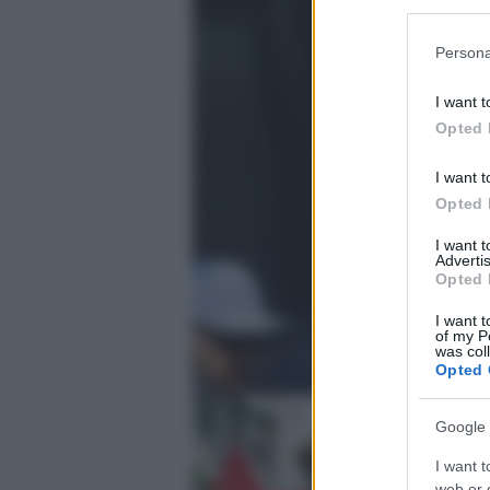
Participants
Please note
Persona
information 
deny consent
I want t
in below Go
Opted 
I want t
Opted 
I want 
Advertis
Opted 
I want t
of my P
was col
Opted 
Google 
I want t
web or d