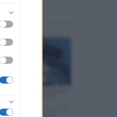
er and store
to grant or
ed purposes
me notizie
ervista /
Marco Croatti e la Flottilla per
 le nostre vele gonfie grazie alla
vazione popolare
natore M5S racconta la sua esperienza sulle
e cariche di aiuti umanitari assalite