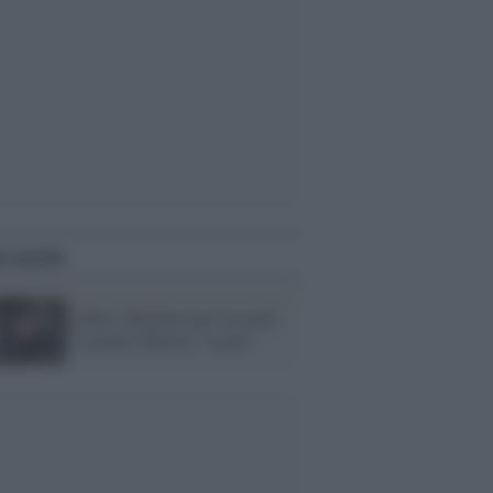
i anche
Oltre 100 feriti per l'assalto
a piazza Taksim: 5 gravi