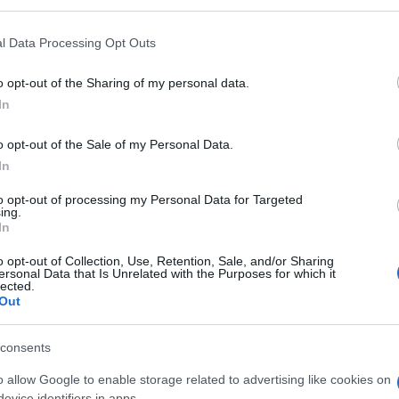
 that may further disclose it to other third parties.
 that this website/app uses one or more Google services and may gath
l Data Processing Opt Outs
including but not limited to your visit or usage behaviour. You may click 
 to Google and its third-party tags to use your data for below specifi
o opt-out of the Sharing of my personal data.
Ulti
ogle consent section.
In
o opt-out of the Sale of my Personal Data.
In
to opt-out of processing my Personal Data for Targeted
ing.
In
o opt-out of Collection, Use, Retention, Sale, and/or Sharing
ersonal Data that Is Unrelated with the Purposes for which it
lected.
Out
L'int
Gaza:
solle
consents
Il Se
o allow Google to enable storage related to advertising like cookies on
barch
evice identifiers in apps.