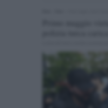
Home
>
Esteri
>
Primo maggio vietato in piazz
Primo maggio vieta
polizia turca caric
La festa del lavoro è un'altra occasione p