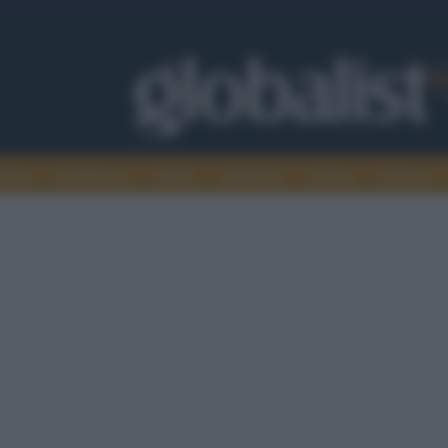
omia
Intelligence
Media
Ambiente
Cultura
Scienza