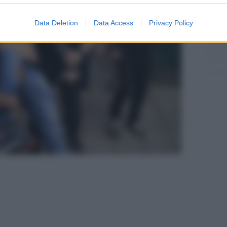
Il me
Data Deletion
Data Access
Privacy Policy
guida
pp