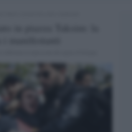
a Taksim: la polizia turca carica i manifestanti
to in piazza Taksim: la
a i manifestanti
er riaffermare la repressione del regime di Erdogan