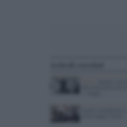
Articoli correlati
Lavoro /
Quando e perc
Mussolini abolì la Festa
1° maggio
Scontri a Istanbul per il
primo maggio vietato