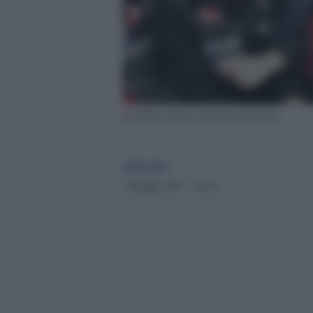
La polizia arresta alcuni manifestanti
globalist
1 Maggio 2017 - 16.48