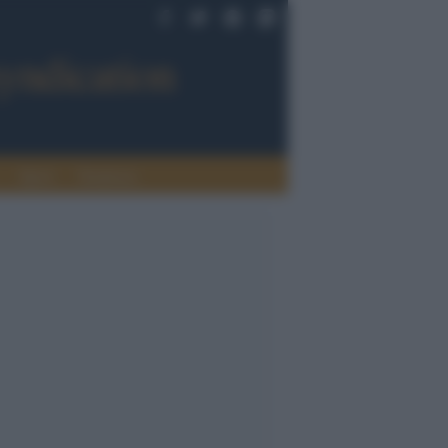
Sport
Tendenze