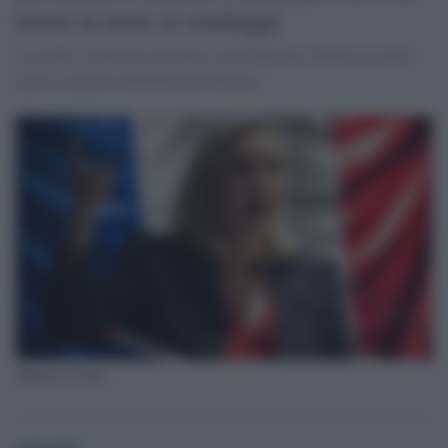
torna in testa ai sondaggi
La leader sovranista un punto sopra Macron. Fillon in crollo,
molti socialisti abbandonano Hamon
Marine Le Pen
globalist