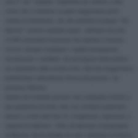
sarà il “suo” mandato. Soprattutto per chiarire a tutti
coloro che si chiedono su quale maggioranza potrà
contare in Parlamento, che alle politiche di giugno “En
Marche!” porterà candidati propri: «abbiamo ricevuto
14’000 curriculum di persone che aspirano a lavorare
con noi. Saranno esaminati e vagliati attentamente,
incontreremo i candidati, che provengono dalla politica
ma soprattutto dalla società civile. Sarà una maggioranza
parlamentare radicalmente diversa dal passato», ha
promesso Macron.
Quanto all’eventuale governo, una compagine ristretta a
una quindicina di nomi, tutti con casellario giudiziario
intonso e scelti sulla base di «competenza, esperienza, e
capacità di unificare». Oltre all’adesione al programma
di Macron, che ha ribadito di voler «riformare la Francia,