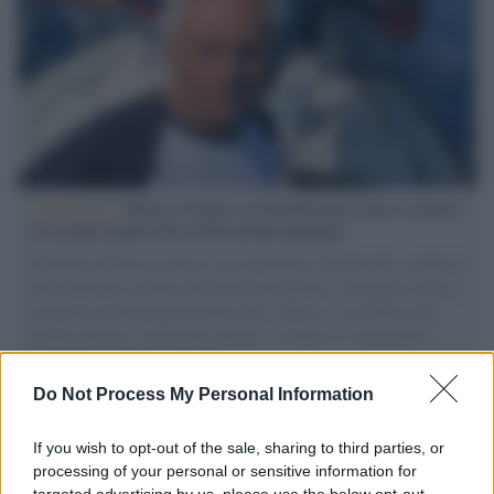
L'intervista /
Marco Croatti e la Flottilla per Gaza: le nostre
vele gonfie grazie alla sollevazione popolare
Il Senatore M5S racconta la sua esperienza sulle barche cariche di
aiuti umanitari assalite dall'esercito israeliano. Una guerra atroce,
il tentativo di disumanizzazione delle vittime, il servilismo del
governo italiano e degli altri europei, il ritorno al colonialismo.
L'importanza dei movimenti.
Do Not Process My Personal Information
Il lutto /
Addio a Livio Berruti, leggenda dello sprint
italiano
If you wish to opt-out of the sale, sharing to third parties, or
processing of your personal or sensitive information for