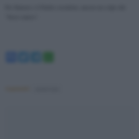
Per Hamon e il Partito socialista, ancora un colpo dal
“fuoco amico”.
Facebook
Twitter
Telegram
WhatsApp
Argomenti:
marine le pen