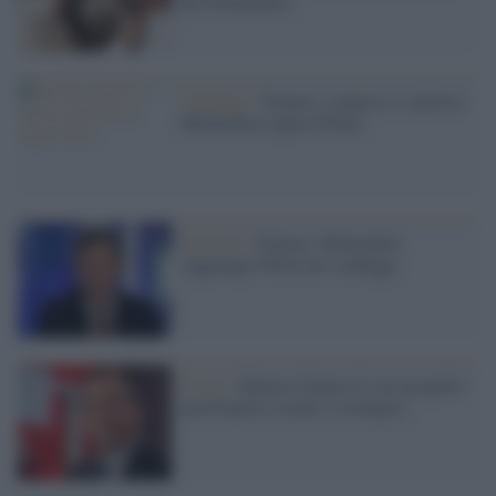
del Parlamento
Sondaggi /
Francia, sorpasso a sinistra:
Mélenchon supera Fillon
Elezioni /
Francia: Melenchon
raggiunge Fillon nei sondaggi
Parigi /
Hamon rilancia il suo progetto:
una Francia sociale e ecologica