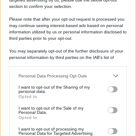
targeted advertising by us, please use the below opt-out
section to confirm your selection.
Il libro /
Crescere significa pentirsi: l’immaturità degli
italiani tra berlusconismo, fascismo e nuove nostalgie
Please note that after your opt-out request is processed you
may continue seeing interest-based ads based on personal
information utilized by us or personal information disclosed to
third parties prior to your opt-out.
Memoria /
Quando Pasolini raccontava i minatori italiani in
You may separately opt-out of the further disclosure of your
Belgio dopo Marcinelle
personal information by third parties on the IAB’s list of
downstream participants.
Personal Data Processing Opt Outs
This information may also be disclosed by us to third parties
Il libro /
La letteratura che racconta l’estate
on the IAB’s List of Downstream Participants that may further
I want to opt-out of the Sharing of my
disclose it to other third parties.
personal data.
Opted In
Please note that this website/app uses one or more Google
services and may gather and store information including but
I want to opt-out of the Sale of my
Personal Data.
not limited to your visit or usage behaviour. You may click to
Opted In
grant or deny consent to Google and its third-party tags to
use your data for below specified purposes in below Google
I want to opt-out of processing my
consent section.
Personal Data for Targeted Advertising.