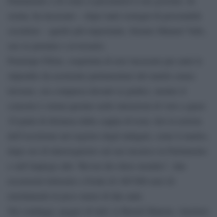
Parlamento e di come si presenterà il suo governo. In
serata, ha incassato – dopo tanti sostegni di personalità
socialiste – quello più importante, firmato Manuel Valls,
suo ex premier e avversario.
Penelope Fillon, sospettata di aver incassato per anni lo
stipendio da assistente parlamentare del marito senza
lavorare, era comparsa davanti ai giudici, mentre il
consorte è ormai quotato nelle intenzioni di voto a quasi
10 punti di distanza dalla coppia di testa. Ieri la notizia
dell’iscrizione nel registro degli indagati, come il marito,
dopo ore di interrogatorio sul suo incarico in Parlamento
e sull’impiego alla “Revue des deux mondes”, due
recensioni letterarie a fronte di 100’000 euro di
emolumenti in poco meno di due anni.
Nei sondaggi, peggio di tutti va Benoît Hamon, vincitore