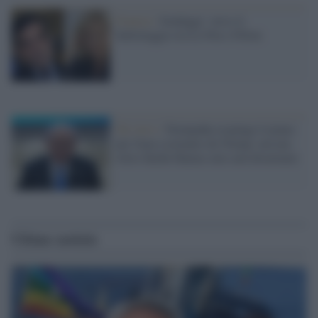
Francia /
Sondaggi: verso il
ballottaggio tra Le Pen e Fillon
Tel Aviv /
Netanyahu respinge il piano
per Gaza sostenuto da Trump: nessun
ritiro finché Hamas non sarà disarmato
Ultime notizie