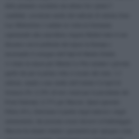
delle primarie socialiste ma ultimo fra i primi 5
candidati, scavalcato anche dal radicale di sinistra Jean-
Luc Mélenchon: è andato in visita in Germania
esprimendo alla cancelliera Angela Merkel tutto il suo
dissenso con le politiche del rigore in Europa e
incassando il sostegno dell’Spd di Martin Schulz.
A votare in massa per Marine Le Pen saranno i giovani,
quelli che per la prima volta si recano alle urne, 3,3
milioni, stando a uno studio dell’istituto Cevipof di
Sciences Po: il 29% di loro voterà per la presidente del
Front National, il 27% per Macron. Quasi ignorato
Fillon (8%), fortissimo il partito degli indecisi e degli
astensionisti, che possono essere decisivi al ballottaggio.
Macron ha intanto riunito i giornalisti per spiegare come