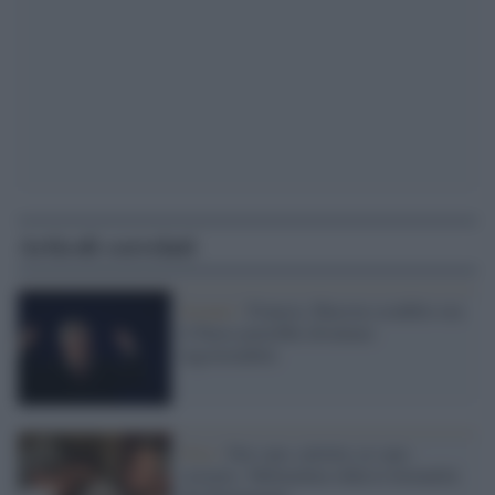
Articoli correlati
Scenari /
Francia, Macron sconfitto ora
il Paese potrebbe diventare
ingovernabile
Foto /
Dai sans-culottes ai sans-
cravates: Mélenchon sfida le formalità