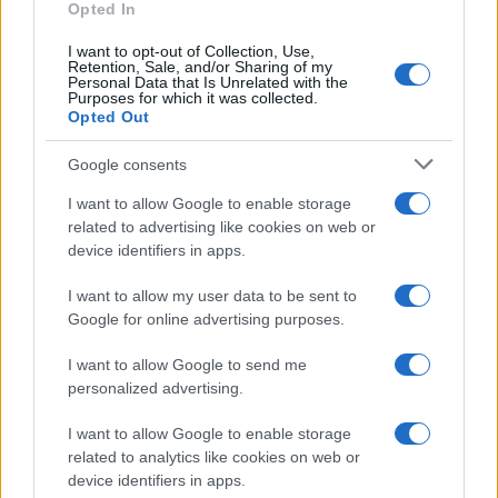
Opted In
I want to opt-out of Collection, Use,
Retention, Sale, and/or Sharing of my
Personal Data that Is Unrelated with the
Purposes for which it was collected.
Opted Out
Syndication
Culture
Google consents
Salute
Globalist
I want to allow Google to enable storage
related to advertising like cookies on web or
Megachip
Globalscience
device identifiers in apps.
GiULia
Globalsport
I want to allow my user data to be sent to
Google for online advertising purposes.
Prima Pagina
I want to allow Google to send me
personalized advertising.
Giornale dello
Chi siamo
I want to allow Google to enable storage
Spettacolo
related to analytics like cookies on web or
Contributors
device identifiers in apps.
Wondernet