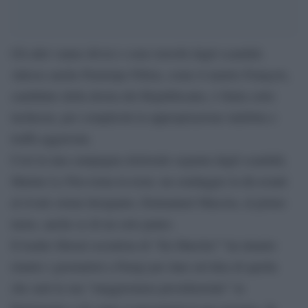
Gli altri vanno divisi o sono travolti dagli scandali.
Adesso anche Penelope Fillon, come il marito François,
candidato della destra dei Républicains, è finita sotto
inchiesta, per complicità in appropriazione indebita e
truffa aggravata.
Così in una campagna elettorale segnata dagli scandali,
Marine Le Pen torna in testa: un sondaggio la dà avanti
al rivale ormai designato, Emmanuel Macron, al primo
turno, anche se di un solo punto.
Il leader liberal socialista di “En Marche!” ha intanto
riunito i giornalisti a Parigi per dare un’idea di quella
che sarà la sua “maggioranza presidenziale” in