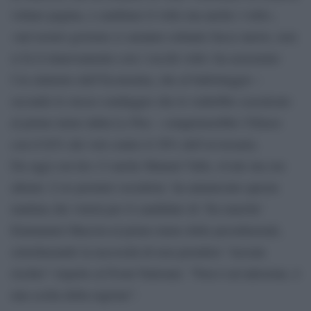
voltare pagina, e cambiare il volto ma anche i volti»,
«nel nostro governo ci saranno soltanto facce nuove, non
si fa il rinnovamento con i vecchi volti» ha assicurato
l’ex ministro dell’Economia, che al ballottaggio –
secondo lo stesso sondaggio che lo vedrebbe scavalcato
al primo turno dalla Le Pen – conquisterebbe l’Eliseo
con il 62% dei voti contro il 38% dell’avversaria.
Da oggi con lui c’è anche Manuel Valls, rivale ma ora
alleato. L’ex premier socialista ha annunciato questa
mattina che voterà per il candidato di ‘En marche’
Emmanuel Macron al primo turno delle presidenziali,
sottolineando la necessità di non prendere “nessun
rischio” rispetto al Front National. “Non è un’adesione, è
una scelta della ragione”.