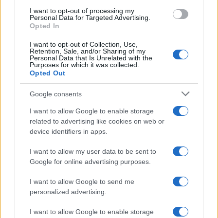
use your data for below specified purposes in below Google
I want to opt-out of processing my
consent section.
Personal Data for Targeted Advertising.
Opted In
I want to opt-out of Collection, Use,
Retention, Sale, and/or Sharing of my
Personal Data that Is Unrelated with the
Purposes for which it was collected.
Opted Out
Syndication
Culture
Google consents
Salute
Globalist
I want to allow Google to enable storage
related to advertising like cookies on web or
Megachip
Globalscience
device identifiers in apps.
GiULia
Globalsport
I want to allow my user data to be sent to
Google for online advertising purposes.
Prima Pagina
I want to allow Google to send me
personalized advertising.
Giornale dello
Chi siamo
I want to allow Google to enable storage