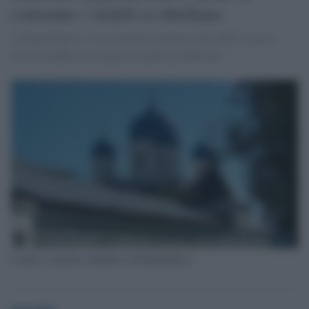
convento: i fedeli si ribellano
A Bogoliubovo c'è un convento ortodosso del XIII secolo e
molti cittadini non vogliono quella produzione
L'antico convento ortdodosso di Bogoliubovo
globalist