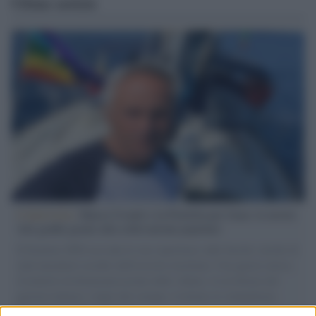
Ultime notizie
L'intervista /
Marco Croatti e la Flottilla per Gaza: le nostre
vele gonfie grazie alla sollevazione popolare
Il Senatore M5S racconta la sua esperienza sulle barche cariche di
aiuti umanitari assalite dall'esercito israeliano. Una guerra atroce,
il tentativo di disumanizzazione delle vittime, il servilismo del
governo italiano e degli altri europei, il ritorno al colonialismo.
L'importanza dei movimenti.