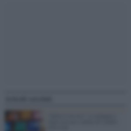
Articoli correlati
"Infilaci il tuo arco": la campagna a
doppi sensi pro-condom dà scandalo
nello Utah