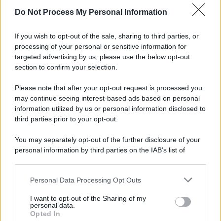
Do Not Process My Personal Information
Il ricordo /
Le radici di Francesco Guccini
If you wish to opt-out of the sale, sharing to third parties, or
processing of your personal or sensitive information for
targeted advertising by us, please use the below opt-out
section to confirm your selection.
L'anniversario /
90 anni di Yves Saint Laurent, tra moda e
scandali
Please note that after your opt-out request is processed you
may continue seeing interest-based ads based on personal
information utilized by us or personal information disclosed to
third parties prior to your opt-out.
Il ricordo /
Il nostro incontro con Francesco Guccini
You may separately opt-out of the further disclosure of your
personal information by third parties on the IAB’s list of
downstream participants.
Personal Data Processing Opt Outs
This information may also be disclosed by us to third parties
Musica /
Love Sensation, il primo duetto di Madonna e Kylie
on the IAB’s List of Downstream Participants that may further
I want to opt-out of the Sharing of my
Minogue
disclose it to other third parties.
personal data.
Opted In
Please note that this website/app uses one or more Google