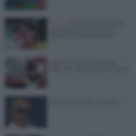
Modena /
Preservativi gratis: M5s ha
copiato la proposta (da loro stessi
bocciata) di Giuditta Pini del Pd
Spagna, la roulette sessuale degli
adolescenti: senza precauzioni e piacere
Foto ricordo con tuffo e godimento