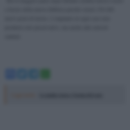
Ma la maggior parte degli abitanti sembra invece essere
a favore della nuova fabbrica perché creerà 150-200
nuovi posti di lavoro. L’impianto in ogni caso non
produrrà solo preservativi, ma anche altri articoli
sanitari.
Facebook
Twitter
Telegram
WhatsApp
Leggi anche:
La mafia russa e l'arma del caos