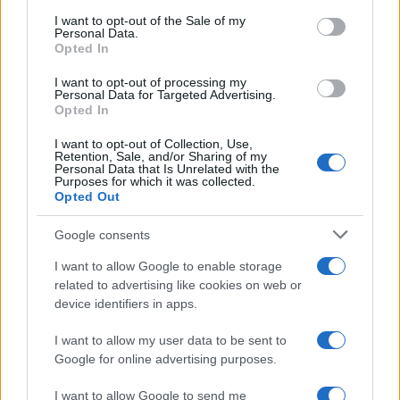
services and may gather and store information including but
I want to opt-out of the Sale of my
Personal Data.
not limited to your visit or usage behaviour. You may click to
Opted In
grant or deny consent to Google and its third-party tags to
use your data for below specified purposes in below Google
I want to opt-out of processing my
consent section.
Personal Data for Targeted Advertising.
Opted In
I want to opt-out of Collection, Use,
Retention, Sale, and/or Sharing of my
Personal Data that Is Unrelated with the
Purposes for which it was collected.
Opted Out
Syndication
Culture
Google consents
Salute
Globalist
I want to allow Google to enable storage
related to advertising like cookies on web or
Megachip
Globalscience
device identifiers in apps.
GiULia
Globalsport
I want to allow my user data to be sent to
Google for online advertising purposes.
Prima Pagina
I want to allow Google to send me