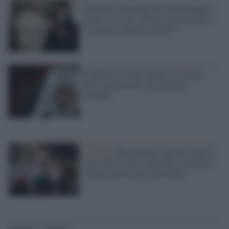
Patriarca ecumenico di Costantinopoli
contro i no-vax: "Basta irresponsabili,
la scienza è un dono di Dio"
Il patriarca serbo è morto di Covid:
aveva partecipato a un funerale-
focolaio
Ucraina /
Ha accusato i gay di essere la
causa del Covid: il patriarca ortodosso
Filaret positivo al coronavirus