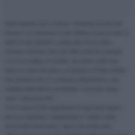
Sulla religione non si scherza. Nemmeno in nome del
business: la costruzione di una fabbrica di preservativi (e
anche di altri prodotti) a pochi passi da un antico
convento ortodosso russo del XIII secolo ha scatenato
l’ira di un gruppo di credenti, che hanno scritto una
lettera ai vertici del paese e al patriarca di Mosca Kirill.
Una polemica che si è scatenata a Bogoliubovo, una
cittadina della Russia occidentale il cui nome suona
come “Amore per Dio”.
«Con l’aiuto di Dio impediremo in ogni modo questo
processo immorale e antipatriottico», hanno scritto
alcuni fedeli nella lettera, ripresa dai media russi.