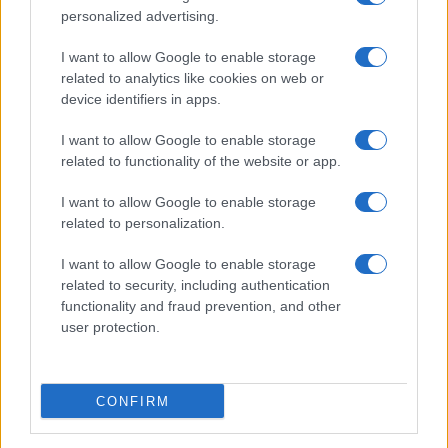
personalized advertising.
Giornale dello
Chi siamo
I want to allow Google to enable storage
Spettacolo
related to analytics like cookies on web or
Contributors
device identifiers in apps.
Wondernet
Facebook
I want to allow Google to enable storage
Giuliana Sgrena
related to functionality of the website or app.
Twitter
I want to allow Google to enable storage
Google News
related to personalization.
Mastodon
I want to allow Google to enable storage
related to security, including authentication
Cookie Policy
functionality and fraud prevention, and other
user protection.
Preferenze Privacy
CONFIRM