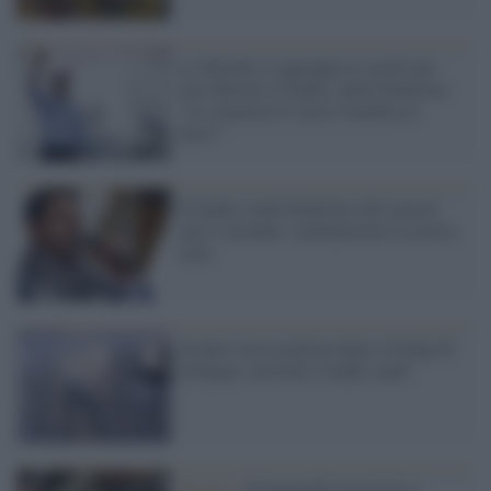
La Turchia si aggrappa ai cavilli per
non liberare il leader curdo Demirtas:
"La sentenza Ue non è tradotta in
turco"
Il leader curdo Demirtas dal carcere
non si arrende: continueremo la nostra
lotta
Scontri con la polizia dopo il Golpe di
Erdogan: arrestati i leader curdi
Turchia /
Propaganda terroristica: