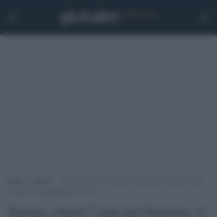
Home
>
Esteri
>
Turchia, chiesti 5 anni per Demirtas: il leader curdo
accusato di propaganda pro-Pkk
Turchia, chiesti 5 anni per Demirtas: il