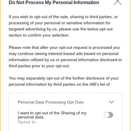
Do Not Process My Personal Information
Lo scenario /
Ceuta, l’ombra del Marocco sull’assalto
mentre Trump rafforza i rapporti con Rabat e trama contro la
If you wish to opt-out of the sale, sharing to third parties, or
Spagna
processing of your personal or sensitive information for
targeted advertising by us, please use the below opt-out
section to confirm your selection.
La data /
L'8 agosto, quando la memoria dovrebbe insegnarci
qualcosa
Please note that after your opt-out request is processed you
may continue seeing interest-based ads based on personal
information utilized by us or personal information disclosed to
third parties prior to your opt-out.
Palestina /
Il Board of Peace di Trump assegna il primo
You may separately opt-out of the further disclosure of your
contratto per un rudimentale avamposto militare a Gaza
personal information by third parties on the IAB’s list of
downstream participants.
Personal Data Processing Opt Outs
This information may also be disclosed by us to third parties
L'evento /
La Sila diventa un palcoscenico naturale: nasce “A
on the IAB’s List of Downstream Participants that may further
I want to opt-out of the Sharing of my
Farla Amare Comincia Tu – Opera Sila”
disclose it to other third parties.
personal data.
Opted In
Please note that this website/app uses one or more Google