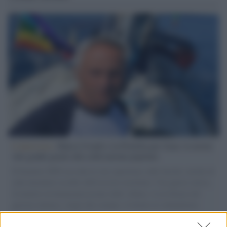
L'intervista /
Marco Croatti e la Flottilla per Gaza: le nostre
vele gonfie grazie alla sollevazione popolare
Il Senatore M5S racconta la sua esperienza sulle barche cariche di
aiuti umanitari assalite dall'esercito israeliano. Una guerra atroce,
il tentativo di disumanizzazione delle vittime, il servilismo del
governo italiano e degli altri europei, il ritorno al colonialismo.
L'importanza dei movimenti.