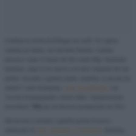
Continua la stretta di Erdogan sui curdi. Si è aperto
stamani ad Adana, nel sud della Turchia, il primo
processo contro il leader del filo-curdo Hdp, Selahattin
Demirtas, dopo il suo arresto con altri 9 deputati del suo
partito. Secondo l’agenzia statale Anadolu, la procura ha
chiesto 5 anni di prigione,
come già anticipato
, con
l’accusa di propaganda a favore della “organizzazione
Pkk
terroristica”
per un discorso pronunciato nel 2011.
Ma lui non si arrende e qualche giorno fa aveva
annunciato di
voler continuare a combattere
. Demirtas,