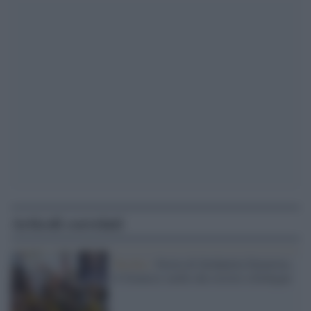
Articoli correlati
Turchia /
Storia di Selahattin Demirtas,
il Gramsci curdo che resiste a Erdogan