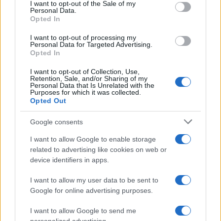
services and may gather and store information including but
I want to opt-out of the Sale of my
Personal Data.
not limited to your visit or usage behaviour. You may click to
Opted In
grant or deny consent to Google and its third-party tags to
use your data for below specified purposes in below Google
I want to opt-out of processing my
consent section.
Personal Data for Targeted Advertising.
Opted In
I want to opt-out of Collection, Use,
Retention, Sale, and/or Sharing of my
Personal Data that Is Unrelated with the
Purposes for which it was collected.
Opted Out
Syndication
Culture
Google consents
Salute
Globalist
I want to allow Google to enable storage
related to advertising like cookies on web or
Megachip
Globalscience
device identifiers in apps.
GiULia
Globalsport
I want to allow my user data to be sent to
Google for online advertising purposes.
Prima Pagina
I want to allow Google to send me