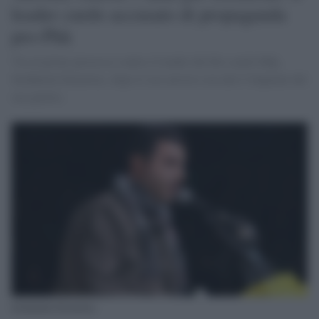
leader curdo accusato di propaganda
pro-Pkk
Via al primo processo contro il leader del filo-curdo Hdp,
Selahattin Demirtas, dopo il suo arresto con altri 9 deputati del
suo partito.
Selahattin Demirtas