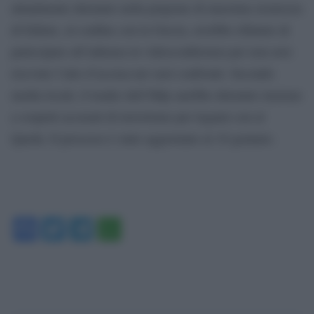
attualmente detenuto nella prigione di massima sicurezza
di Edirne, al confine con la Grecia, avrebbe rifiutato di
partecipare all’udienza in videoconferenza per non aver
ricevuto l’atto d’accusa nei suoi confronti. Secondo
media locali, il leader dell’Hdp sarebbe detenuto insieme
a sospetti accusati di terrorismo per legami con al
Qaeda. Il processo è stato aggiornato al 10 gennaio.
Facebook
Twitter
Telegram
WhatsApp