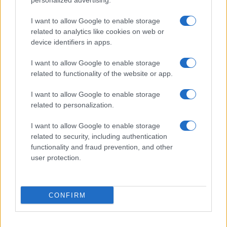
personalized advertising.
Giornale dello
Chi siamo
I want to allow Google to enable storage
Spettacolo
related to analytics like cookies on web or
Contributors
device identifiers in apps.
Wondernet
Facebook
I want to allow Google to enable storage
Giuliana Sgrena
related to functionality of the website or app.
Twitter
I want to allow Google to enable storage
Google News
related to personalization.
Mastodon
I want to allow Google to enable storage
related to security, including authentication
Cookie Policy
functionality and fraud prevention, and other
user protection.
Preferenze Privacy
CONFIRM
©2021 Globalist.it • All right reserved.