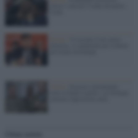
chiesti 5 anni per il leader del partito
Curdo
Ritratto /
Vi racconto il mio amico
Demirtas, il combattente per la libertà
più temuto da Erdogan
Turchia /
Incarcera i parlamentari,
mette al bando il partito: così Erdogan
annienta l'opposizione curda
Ultime notizie