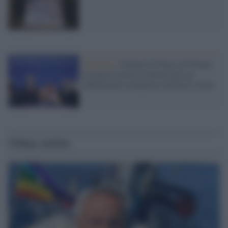
Palestina /
Il Board of Peace di Trump
assegna il primo contratto per un
rudimentale avamposto militare a Gaza
Ultime notizie