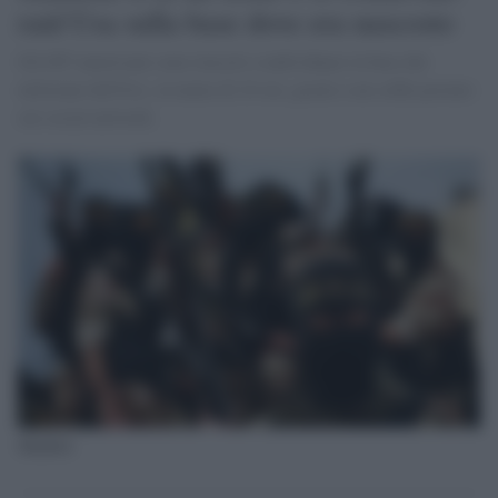
raid Usa sulla base dove era nascosto
Gli 007 americani sono riusciti a individuare la base dei
miliziani dell'Isis, in meno di 24 ore, grazie a un selfie postato
sui social network.
Jihadisti