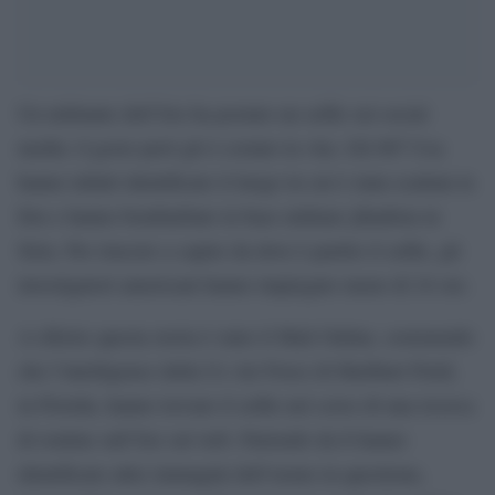
Un militante dell’Isis ha postato un selfie sui social
media: il gesto però gli è costato la vita. Gli 007 Usa
hanno infatti identificato il luogo in cui è stata scattata la
foto e hanno bombarbato la base militare jihadista in
Siria. Per riuscire a capire da dove è partito il selfie, gli
investigatori americani hanno impiegato meno di 24 ore.
A riferire questa storia è stato il Mail Online, sostenendo
che l’intelligence della Us Air Force di Hurlburt Field,
in Florida, hanno trovato il selfie nel corso di una ricerca
di routine sull’Isis sul web. Partendo da lì hanno
identificato altre immagini dell’uomo in questione,