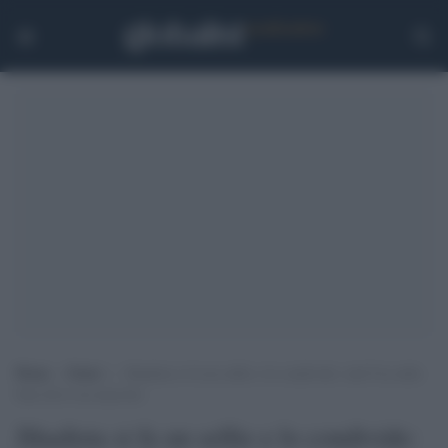
Home
>
Esteri
>
Jihadista si fa un selfie e lo condivide: raid Usa sulla
base dove era nascosto
Jihadista si fa un selfie e lo condivide: