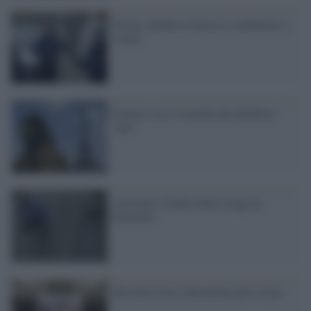
Parigi, jihadista francese condannato a
8 anni
Francia, ecco il profilo del jihadista
'tipo'
Arrestato il killer della strage di
Bruxelles
Rossella Urru, liberazione più vicina