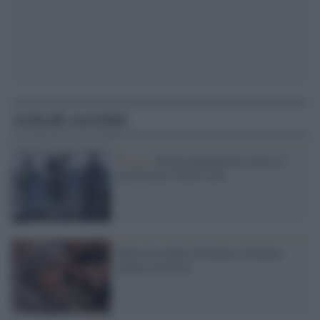
Articoli correlati
Strage /
Nizza impreparata contro il
terrorismo? Non è vero
Morta la madre di Fatima, l'italiana
andata con l'Isis