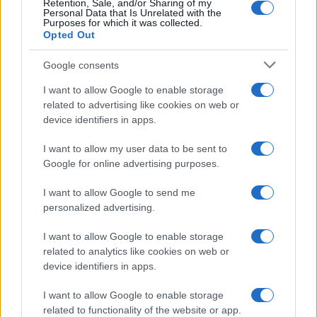
Retention, Sale, and/or Sharing of my
Personal Data that Is Unrelated with the
Purposes for which it was collected.
Opted Out
Syndication
Culture
Google consents
Salute
Globalist
I want to allow Google to enable storage
related to advertising like cookies on web or
Megachip
Globalscience
device identifiers in apps.
GiULia
Globalsport
I want to allow my user data to be sent to
Google for online advertising purposes.
Prima Pagina
I want to allow Google to send me
personalized advertising.
Giornale dello
Chi siamo
I want to allow Google to enable storage
Spettacolo
related to analytics like cookies on web or
Contributors
device identifiers in apps.
Wondernet
Facebook
I want to allow Google to enable storage
Giuliana Sgrena
related to functionality of the website or app.