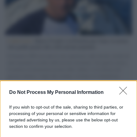
L'intervista /
Marco Croatti e la Flottilla per Gaza: le nostre
vele gonfie grazie alla sollevazione popolare
Il Senatore M5S racconta la sua esperienza sulle barche cariche di
aiuti umanitari assalite dall'esercito israeliano. Una guerra atroce,
il tentativo di disumanizzazione delle vittime, il servilismo del
governo italiano e degli altri europei, il ritorno al colonialismo.
L'importanza dei movimenti.
Do Not Process My Personal Information
Palestina /
Il Board of Peace di Trump assegna il primo
contratto per un rudimentale avamposto militare a Gaza
If you wish to opt-out of the sale, sharing to third parties, or
processing of your personal or sensitive information for
targeted advertising by us, please use the below opt-out
section to confirm your selection.
L'evento /
La Sila diventa un palcoscenico naturale: nasce “A