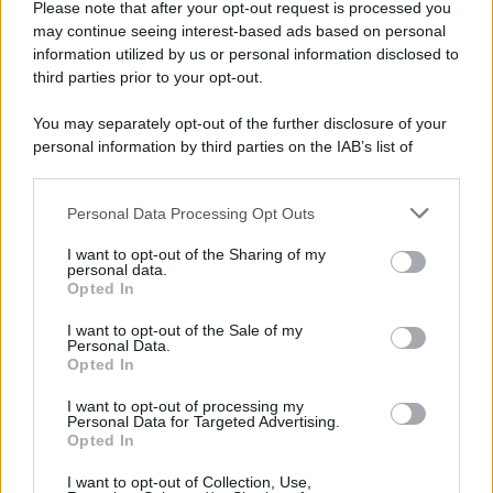
Farla Amare Comincia Tu – Opera Sila”
Please note that after your opt-out request is processed you
may continue seeing interest-based ads based on personal
information utilized by us or personal information disclosed to
third parties prior to your opt-out.
Il ricordo /
Le radici di Francesco Guccini
You may separately opt-out of the further disclosure of your
personal information by third parties on the IAB’s list of
downstream participants.
Personal Data Processing Opt Outs
This information may also be disclosed by us to third parties
L'anniversario /
90 anni di Yves Saint Laurent, tra moda e
on the IAB’s List of Downstream Participants that may further
I want to opt-out of the Sharing of my
scandali
disclose it to other third parties.
personal data.
Opted In
Please note that this website/app uses one or more Google
services and may gather and store information including but
I want to opt-out of the Sale of my
Personal Data.
not limited to your visit or usage behaviour. You may click to
Opted In
grant or deny consent to Google and its third-party tags to
use your data for below specified purposes in below Google
I want to opt-out of processing my
consent section.
Personal Data for Targeted Advertising.
Opted In
I want to opt-out of Collection, Use,