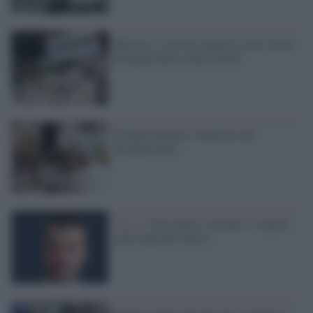
Messico, i vescovi alzano la voce: basta
desaparecidos e basta morti
Il Papa incontra i familiari dei
desaparecidos
Storia /
Gli archivi vaticani e i segreti
sulla fuga dei nazisti