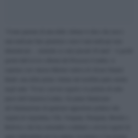
“Come parente di una delle vittime io dico che non è
mai tardi per fare giustizia e non è mai tardi per non
dimenticare… neanche se sono passati 40 anni”. A pochi
giorni dall’avvio a Roma del Processo Condor, si
esprime così Aurora Meloni vedova di Alvaro Daniel
Banfi, una delle prime vittime del terribile patto stretto
negli anni ’70 tra i servizi segreti e le polizie di sette
paesi dell’America Latina. Un piano finalizzato
all’eliminazione di qualsiasi oppositore politico dei
regimi di Argentina, Cile, Uruguay, Paraguay, Brasile e
Bolivia e che ha consentito a militari e servizi segreti di
agire indisturbati per la cattura, la tortura e l’uccisione