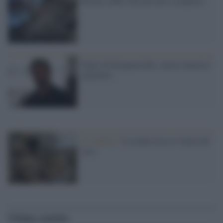
Bosnia, addio alle persone scomparse
Figlio di desaparecidos, nuovo ministro
argentino
Il conflitto /
La mafia russa e l'arma del
caos
Ultime notizie