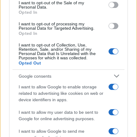
services and may gather and store information including but
I want to opt-out of the Sale of my
Personal Data.
not limited to your visit or usage behaviour. You may click to
Opted In
grant or deny consent to Google and its third-party tags to
use your data for below specified purposes in below Google
I want to opt-out of processing my
consent section.
Personal Data for Targeted Advertising.
Opted In
I want to opt-out of Collection, Use,
Retention, Sale, and/or Sharing of my
Personal Data that Is Unrelated with the
Purposes for which it was collected.
Opted Out
Syndication
Culture
Google consents
Salute
Globalist
I want to allow Google to enable storage
related to advertising like cookies on web or
Megachip
Globalscience
device identifiers in apps.
GiULia
Globalsport
I want to allow my user data to be sent to
Google for online advertising purposes.
Prima Pagina
I want to allow Google to send me