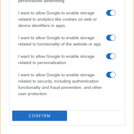
personalized advertising.
Giornale dello
Chi siamo
I want to allow Google to enable storage
Spettacolo
related to analytics like cookies on web or
Contributors
device identifiers in apps.
Wondernet
Facebook
I want to allow Google to enable storage
Giuliana Sgrena
related to functionality of the website or app.
Twitter
I want to allow Google to enable storage
Google News
related to personalization.
Mastodon
I want to allow Google to enable storage
related to security, including authentication
Cookie Policy
functionality and fraud prevention, and other
user protection.
Preferenze Privacy
CONFIRM
©2021 Globalist.it • All right reserved.