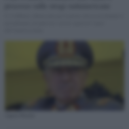
processo sulle stragi sudamericane
Il 12 febbraio a Roma entra per la prima volta in un tribunale il
procedimento sul patto tra i servizi segreti di 7 paesi
dell’America Latina.
Augusto-Pinochet