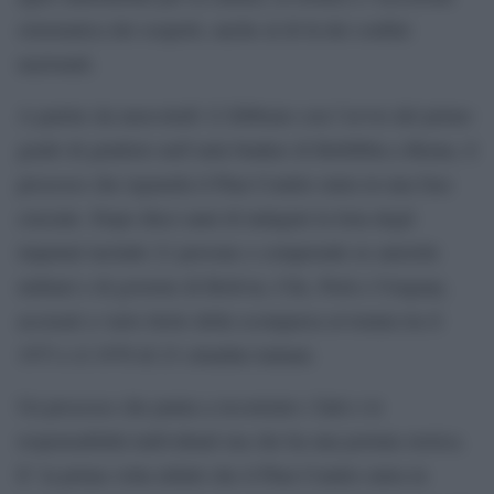
sistematica dei sospetti, anche al di là dei confini
nazionali.
A partire da mercoledì 12 febbraio con l’avvio del primo
grado di giudizio nell’aula bunker di Rebibbia a Roma, il
processo che riguarda il Plan Condor entra in una fase
cruciale. Dopo dieci anni di indagini la lista degli
imputati include 21 persone e comprende ex autorità
militari e di governo di Bolivia, Cile, Perù e Uruguay,
accusati a vario titolo della scomparsa avvenuta tra il
1973 e il 1978 di 23 cittadini italiani.
Un processo che punta a ricostruire i fatti e le
responsabilità individuali ma che ha una portata storica.
E’ la prima volta infatti che il Plan Condor entra in