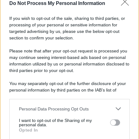
Do Not Process My Personal Information
L'anniversario /
90 anni di Yves Saint Laurent, tra moda e
scandali
If you wish to opt-out of the sale, sharing to third parties, or
processing of your personal or sensitive information for
targeted advertising by us, please use the below opt-out
section to confirm your selection.
Perché i centri di intrattenimento per famiglie investono in
attrazioni ad alta tecnologia
Please note that after your opt-out request is processed you
may continue seeing interest-based ads based on personal
information utilized by us or personal information disclosed to
third parties prior to your opt-out.
Il conflitto /
La mafia russa e l'arma del caos
You may separately opt-out of the further disclosure of your
personal information by third parties on the IAB’s list of
downstream participants.
Personal Data Processing Opt Outs
This information may also be disclosed by us to third parties
Tel Aviv /
Netanyahu si smarca da Trump: "Israele farà tutto
on the IAB’s List of Downstream Participants that may further
I want to opt-out of the Sharing of my
quello che è necessario per la sua sicurezza"
disclose it to other third parties.
personal data.
Opted In
Please note that this website/app uses one or more Google