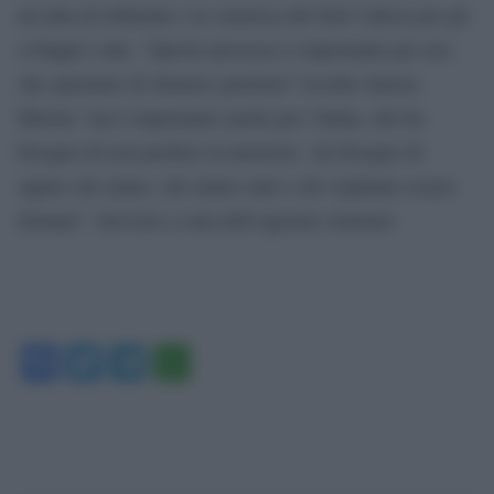
un’aula di tribunale e in America del Sud l’attesa per gli
sviluppi è alta. “Questo processo è importante per noi,
che speriamo di ottenere giustizia” ricorda Aurora
Meloni “ma è importante anche per l’Italia, che ha
bisogno di non perdere la memoria ..ha bisogno di
sapere chi siamo, chi siamo stati e chi vogliamo essere
domani”. Servizio a cura dell’agenzia Amisnet.
Facebook
Twitter
Telegram
WhatsApp