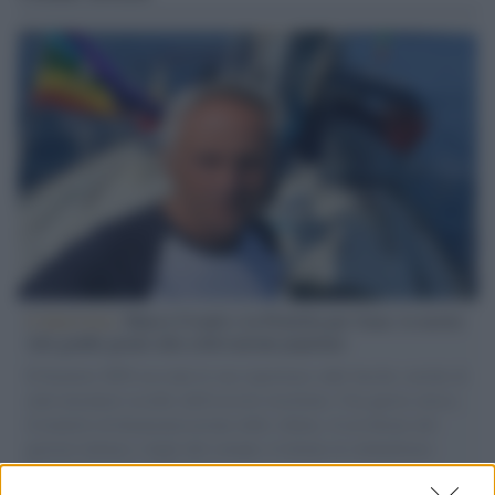
L'intervista /
Marco Croatti e la Flottilla per Gaza: le nostre
vele gonfie grazie alla sollevazione popolare
Il Senatore M5S racconta la sua esperienza sulle barche cariche di
aiuti umanitari assalite dall'esercito israeliano. Una guerra atroce,
il tentativo di disumanizzazione delle vittime, il servilismo del
governo italiano e degli altri europei, il ritorno al colonialismo.
L'importanza dei movimenti.