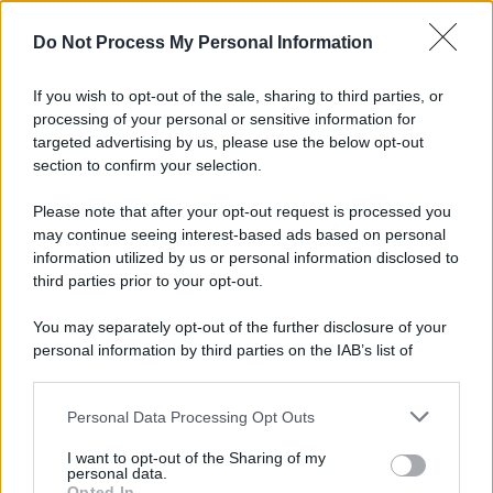
L'importanza dei movimenti.
Do Not Process My Personal Information
L'album /
"Timeless", il nuovo album postumo di Prince
racconta quattro decenni di creatività
If you wish to opt-out of the sale, sharing to third parties, or
processing of your personal or sensitive information for
targeted advertising by us, please use the below opt-out
section to confirm your selection.
L'inaugurazione /
Cuneo inaugura Esseci: il nuovo polo
culturale nell’ex ospedale di Santa Croce
Please note that after your opt-out request is processed you
may continue seeing interest-based ads based on personal
information utilized by us or personal information disclosed to
third parties prior to your opt-out.
Musica /
Love Sensation, il primo duetto di Madonna e Kylie
You may separately opt-out of the further disclosure of your
Minogue
personal information by third parties on the IAB’s list of
downstream participants.
Personal Data Processing Opt Outs
This information may also be disclosed by us to third parties
L'evento /
La Sila diventa un palcoscenico naturale: nasce “A
on the IAB’s List of Downstream Participants that may further
I want to opt-out of the Sharing of my
Farla Amare Comincia Tu – Opera Sila”
disclose it to other third parties.
personal data.
Opted In